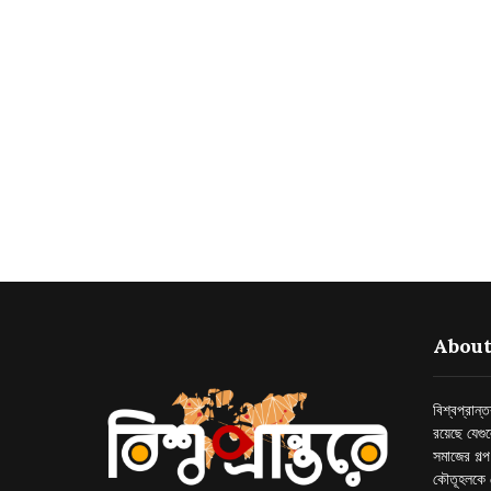
About
বিশ্বপ্রান
রয়েছে যেগু
সমাজের গল্
কৌতূহলকে 