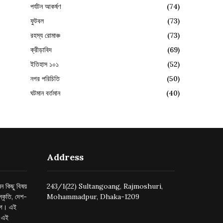
পর্যটন আকর্ষণ
(74)
ফুটবল
(73)
রহস্য রোমাঞ্চ
(73)
ক্রীড়াবিদ
(69)
ইতিহাস ১০১
(52)
নগর পরিচিতি
(50)
ঘটমান বর্তমান
(40)
Address
ন কিছু বিষয়
243/1(22) Sultangoang, Rajmoshuri,
্কৃতি, দেশ-
Mohammadpur, Dhaka-1209
ুগে। এই
র এই