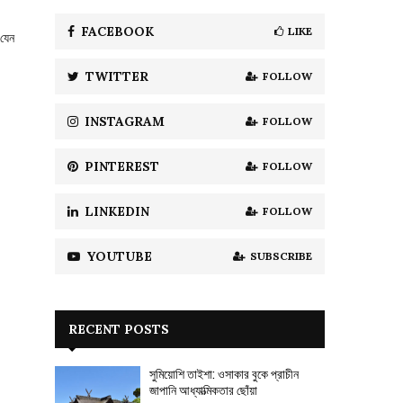
f
A
o
FACEBOOK
LIKE
 যেন
r
R
:
TWITTER
FOLLOW
C
H
INSTAGRAM
FOLLOW
PINTEREST
FOLLOW
LINKEDIN
FOLLOW
YOUTUBE
SUBSCRIBE
RECENT POSTS
সুমিয়োশি তাইশা: ওসাকার বুকে প্রাচীন
জাপানি আধ্যাত্মিকতার ছোঁয়া