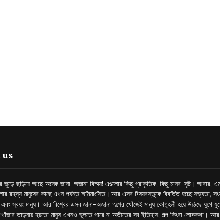
 us
্তর জুড়ে ছড়িয়ে আছে অনেক জানা-অজানা বিস্ময়! এগুলোর কিছু প্রাকৃতিক, কিছু মানব-সৃষ্ট। আবার, এম
লোর রহস্য মানুষের কাছে এখন পর্যন্ত অমিমাংসিত। আর এসব বিষয়বস্তুকে বিবর্তিত হচ্ছে সভ্যতা, সংস
প এবং স্বয়ং মানুষ। আর বিশ্বের এসব জানা-অজানা গল্পের খোঁজেই মানুষ কৌতূহলী হয়ে উঠেছে যুগে য
খোঁজার তাড়নায় হয়তো মানুষ এখনও ভুলতে পারে না অতীতের সব ইতিহাস, গল্প কিংবা লোককথা। আ