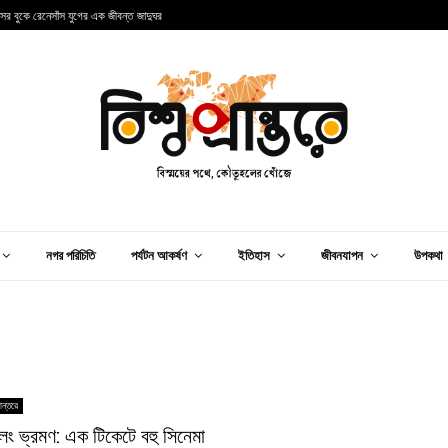
ন্সের বুকে রেনেসাঁস যুগের এক জীবন্ত জাদুঘর
আ
নগর পরিচিতি
পর্যটন আকর্ষণ
ইতিহাস
জীবনযাপন
উপকথা
ান্তরে
ং ভ্রমণ: এক টিকেটে বহু সিনেমা