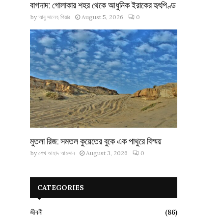
বাগদাদ: গোলাকার শহর থেকে আধুনিক ইরাকের হৃৎপিণ্ড
by
আবু সালেহ পিয়ার
August 5, 2026
0
মুতলা রিজ: সমতল কুয়েতের বুকে এক পাথুরে বিস্ময়
by
শেখ আহাদ আহসান
August 3, 2026
0
CATEGORIES
জীবনী
(86)