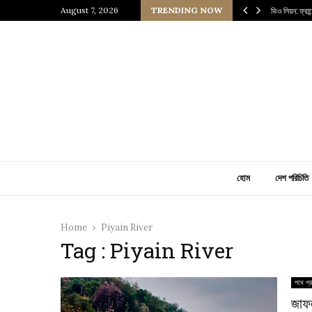
 প্রাচীন জাপানি আধ্যাত্মিকতার ছোঁয়া
August 7, 2026
TRENDING NOW
ভিও লিয়ন: ফ্রা
হোম
দেশ পরিচিতি
Home
Piyain River
Tag : Piyain River
পথে প্র
জাফল