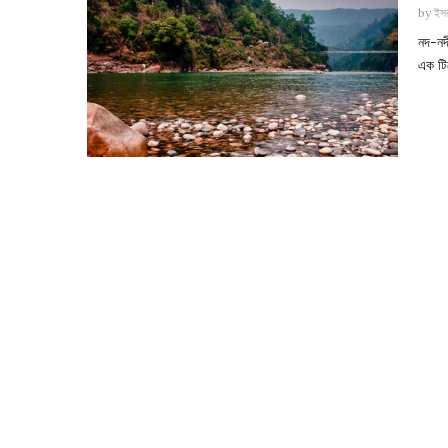
by
ইসর
নদ-নদ
এক টিক