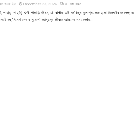
াত জাহান ইরা
December 23, 2024
0
982
ী, পাহাড়-পাহাড়ি ঝর্ণা-পাহাড়ি জীবন, চা-বাগান; এই সবকিছুর ফুল প্যাকেজ হলো সিলেটের জাফলং; এ
েটে বহু সিনেমা দেখার সুযোগ! কর্মব্যস্ত জীবনে আমাদের দম ফেলার...