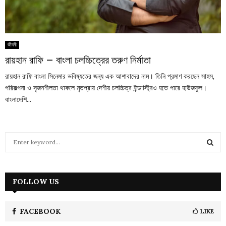
জীবনী
রায়হান রাফি – বাংলা চলচ্চিত্রের তরুণ নির্মাতা
রায়হান রাফি বাংলা সিনেমার ভবিষ্যতের জন্য এক আশাবাদের নাম। তিনি প্রমাণ করছেন সাহস,
পরিকল্পনা ও সৃজনশীলতা থাকলে মৃতপ্রায় দেশীয় চলচ্চিত্র ইন্ডাস্ট্রিও হতে পারে হাউজফুল।
বাংলাদেশি...
S
e
a
S
r
c
FOLLOW US
E
h
f
A
o
FACEBOOK
LIKE
r
R