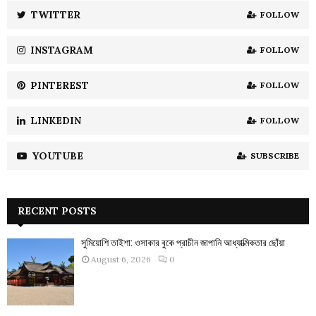
:
TWITTER
FOLLOW
C
INSTAGRAM
FOLLOW
H
PINTEREST
FOLLOW
LINKEDIN
FOLLOW
YOUTUBE
SUBSCRIBE
RECENT POSTS
সুমিয়োশি তাইশা: ওসাকার বুকে প্রাচীন জাপানি আধ্যাত্মিকতার ছোঁয়া
August 6, 2026
0