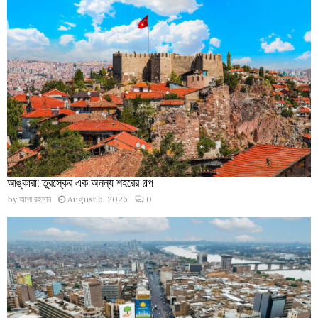
আঙ্কারা: তুরস্কের এক অনন্য শহরের গল্প
by
আশা রহমান
August 6, 2026
0