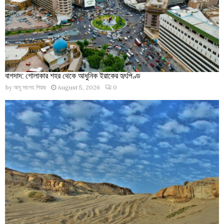
বাগদাদ: গোলাকার শহর থেকে আধুনিক ইরাকের হৃৎপিণ্ড
by
আবু সালেহ পিয়ার
August 5, 2026
0