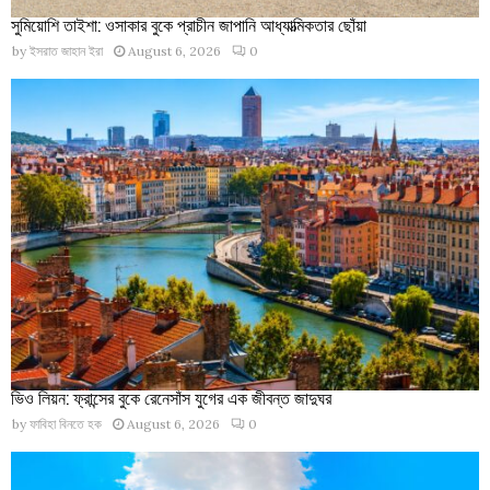
সুমিয়োশি তাইশা: ওসাকার বুকে প্রাচীন জাপানি আধ্যাত্মিকতার ছোঁয়া
by
ইসরাত জাহান ইরা
August 6, 2026
0
ভিও লিয়ন: ফ্রান্সের বুকে রেনেসাঁস যুগের এক জীবন্ত জাদুঘর
by
ফাবিহা বিনতে হক
August 6, 2026
0