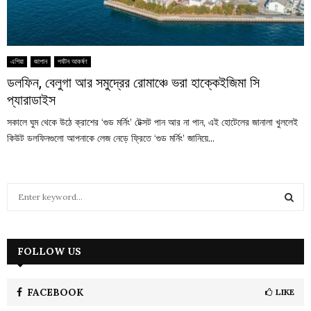
এশিয়া
জাপান
পর্যটন আকর্ষণ
ডলফিন, বেলুগা আর সমুদ্রের রোমাঞ্চে ভরা হাক্কেইজিমা সি
প্যারাডাইস
সকালে ঘুম থেকে উঠে ক্রাশের ‘গুড মর্নিং’ টেক্সট পান আর না পান, এই হোটেলের জানালা খুললেই
কিউট ডলফিনগুলো আপনাকে লেজ নেড়ে ফ্রিতে ‘গুড মর্নিং’ জানিয়ে...
S
e
a
S
r
c
FOLLOW US
E
h
f
A
o
FACEBOOK
LIKE
r
R