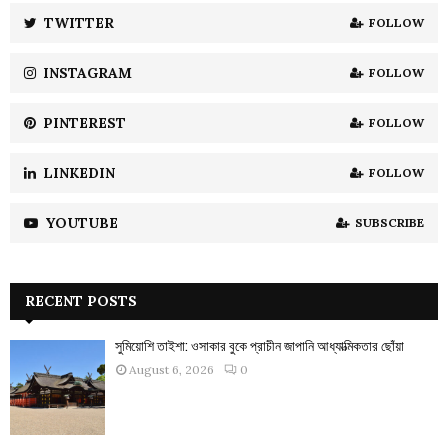
:
TWITTER
FOLLOW
C
INSTAGRAM
FOLLOW
H
PINTEREST
FOLLOW
LINKEDIN
FOLLOW
YOUTUBE
SUBSCRIBE
RECENT POSTS
সুমিয়োশি তাইশা: ওসাকার বুকে প্রাচীন জাপানি আধ্যাত্মিকতার ছোঁয়া
August 6, 2026
0