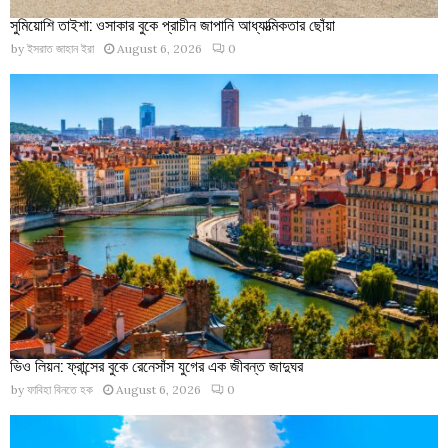
সুমিয়োশি তাইশা: ওসাকার বুকে প্রাচীন জাপানি আধ্যাত্মিকতার ছোঁয়া
by
ইসরাত জাহান ইরা
August 6, 2026
0
ভিও লিয়ন: ফ্রান্সের বুকে রেনেসাঁস যুগের এক জীবন্ত জাদুঘর
by
ফাবিহা বিনতে হক
August 6, 2026
0