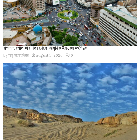
বাগদাদ: গোলাকার শহর থেকে আধুনিক ইরাকের হৃৎপিণ্ড
by
আবু সালেহ পিয়ার
August 5, 2026
0