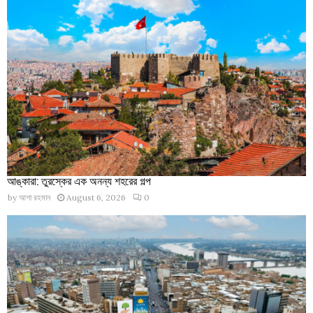
আঙ্কারা: তুরস্কের এক অনন্য শহরের গল্প
by
আশা রহমান
August 6, 2026
0