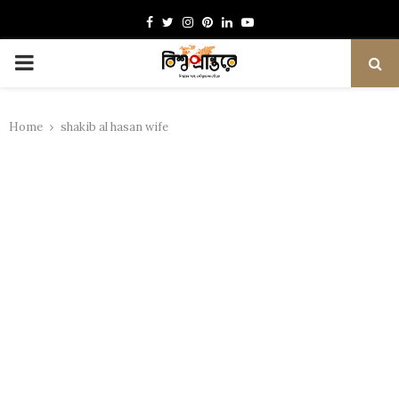
Facebook
Twitter
Instagram
Pinterest
Linkedin
Youtube
PRIMARY
MENU
Home
shakib al hasan wife