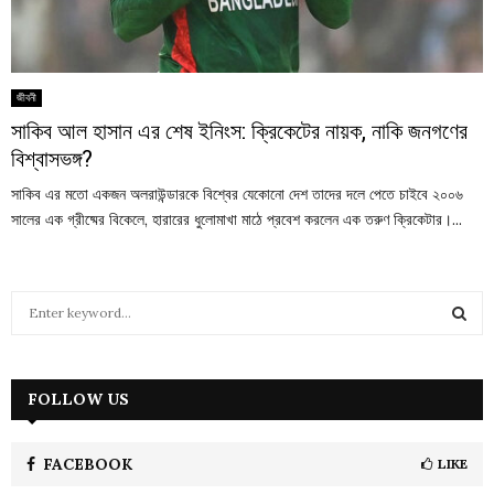
জীবনী
সাকিব আল হাসান এর শেষ ইনিংস: ক্রিকেটের নায়ক, নাকি জনগণের
বিশ্বাসভঙ্গ?
সাকিব এর মতো একজন অলরাউন্ডারকে বিশ্বের যেকোনো দেশ তাদের দলে পেতে চাইবে ২০০৬
সালের এক গ্রীষ্মের বিকেলে, হারারের ধুলোমাখা মাঠে প্রবেশ করলেন এক তরুণ ক্রিকেটার।...
S
e
a
S
r
c
FOLLOW US
E
h
f
A
o
FACEBOOK
LIKE
r
R