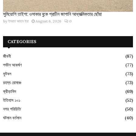
সুমিয়োশি তাইশা: ওসাকার বুকে প্রাচীন জাপানি আধ্যাত্মিকতার ছোঁয়া
by
ইসরাত জাহান ইরা
August 6, 2026
0
CATEGORIES
জীবনী
(87)
পর্যটন আকর্ষণ
(77)
ফুটবল
(73)
রহস্য রোমাঞ্চ
(73)
ক্রীড়াবিদ
(69)
ইতিহাস ১০১
(52)
নগর পরিচিতি
(50)
ঘটমান বর্তমান
(40)