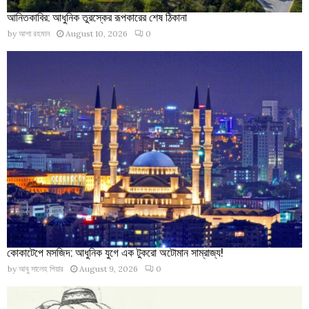
আনিতকাবির: আধুনিক তুরস্কের রূপকারের শেষ ঠিকানা
by
আশা রহমান
August 10, 2026
0
কোকাটেপে মসজিদ: আধুনিক যুগে এক টুকরো অটোমান সাম্রাজ্য!
by
আবু সালেহ পিয়ার
August 9, 2026
0