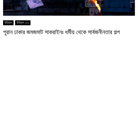
ইতিহাস
ইতিহাস ১০১
পুরান ঢাকার জমজমাট সাকরাইনঃ ধর্মীয় থেকে সার্বজনীনতার গল্প