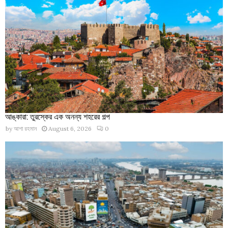
আঙ্কারা: তুরস্কের এক অনন্য শহরের গল্প
by
আশা রহমান
August 6, 2026
0