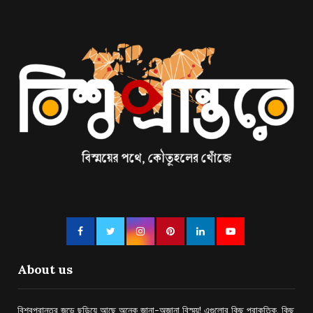
About us
বিশ্বপ্রান্তর জুড়ে ছড়িয়ে আছে অনেক জানা-অজানা বিস্ময়! এগুলোর কিছু প্রাকৃতিক, কিছু