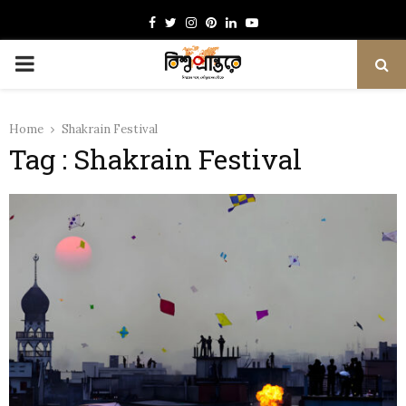
Facebook
Twitter
Instagram
Pinterest
Linkedin
Youtube
PRIMARY
MENU
Home
Shakrain Festival
Tag : Shakrain Festival