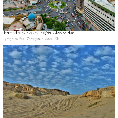
বাগদাদ: গোলাকার শহর থেকে আধুনিক ইরাকের হৃৎপিণ্ড
by
আবু সালেহ পিয়ার
August 5, 2026
0