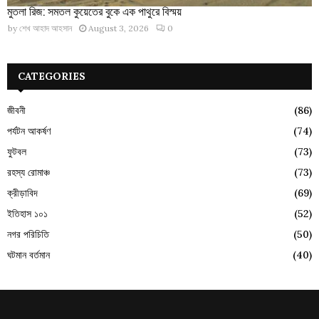
মুতলা রিজ: সমতল কুয়েতের বুকে এক পাথুরে বিস্ময়
by
শেখ আহাদ আহসান
August 3, 2026
0
CATEGORIES
জীবনী
(86)
পর্যটন আকর্ষণ
(74)
ফুটবল
(73)
রহস্য রোমাঞ্চ
(73)
ক্রীড়াবিদ
(69)
ইতিহাস ১০১
(52)
নগর পরিচিতি
(50)
ঘটমান বর্তমান
(40)