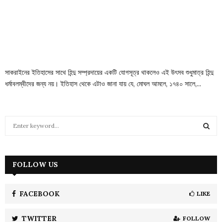
সাকরাইনের ইতিহাসের সাথে হিন্দু সম্প্রদায়ের একটি যোগসূত্র থাকলেও এই উৎসব শুধুমাত্র হিন্দু
ধর্মাবলম্বীদের জন্য নয়। ইতিহাস থেকে এটাও জানা যায় যে, মোঘল আমলে, ১৭৪০ সালে,...
S
e
a
S
r
c
FOLLOW US
E
h
f
A
o
FACEBOOK
LIKE
r
R
:
TWITTER
FOLLOW