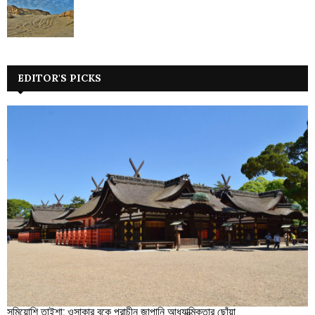
EDITOR'S PICKS
সুমিয়োশি তাইশা: ওসাকার বুকে প্রাচীন জাপানি আধ্যাত্মিকতার ছোঁয়া