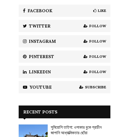
f
A
o
FACEBOOK
LIKE
r
R
:
TWITTER
FOLLOW
C
H
INSTAGRAM
FOLLOW
PINTEREST
FOLLOW
LINKEDIN
FOLLOW
YOUTUBE
SUBSCRIBE
RECENT POSTS
সুমিয়োশি তাইশা: ওসাকার বুকে প্রাচীন
জাপানি আধ্যাত্মিকতার ছোঁয়া