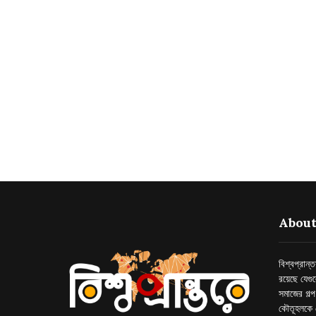
About
বিশ্বপ্রান
রয়েছে যেগু
সমাজের গল্
কৌতূহলকে 