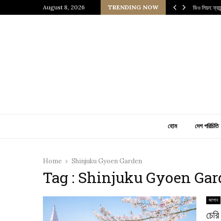
 প্রাচীন জাপানি আধ্যাত্মিকতার ছোঁয়া
August 8, 2026
TRENDING NOW
ভিও লিয়ন: ফ্র
হোম
দেশ পরিচিতি
Home
Shinjuku Gyoen Garden
Tag : Shinjuku Gyoen Ga
জাপান
চেরি