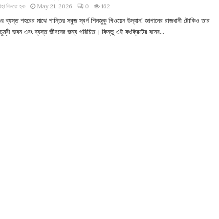
িহা বিনতে হক
May 21, 2026
0
162
 ব্যস্ত শহরের মাঝে শান্তির সবুজ স্বর্গ শিনজুকু গিওয়েন উদ্যান! জাপানের রাজধানী টোকিও তার
ুম্বী ভবন এবং ব্যস্ত জীবনের জন্য পরিচিত। কিন্তু এই কংক্রিটের বনের...