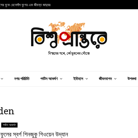
ান্সের বুকে রেনেসাঁস যুগের এক জীবন্ত জাদুঘর
আ
নগর পরিচিতি
পর্যটন আকর্ষণ
ইতিহাস
জীবনযাপন
উপকথা
rden
পর্যটন আকর্ষণ
 ফুলের স্বর্গ শিনজুকু গিওয়েন উদ্যান