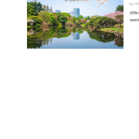
by
ফাব
টোকিওর
আকাশচ