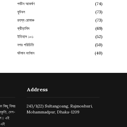
পর্যটন আকর্ষণ
(74)
ফুটবল
(73)
রহস্য রোমাঞ্চ
(73)
ক্রীড়াবিদ
(69)
ইতিহাস ১০১
(52)
নগর পরিচিতি
(50)
ঘটমান বর্তমান
(40)
Address
ন কিছু বিষয়
243/1(22) Sultangoang, Rajmoshuri,
্কৃতি, দেশ-
Mohammadpur, Dhaka-1209
ুগে। এই
র এই