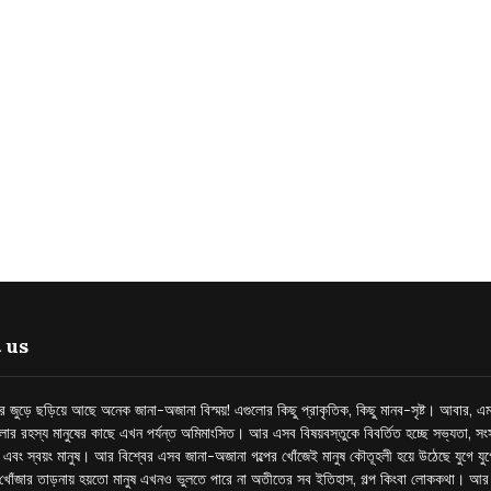
 us
্তর জুড়ে ছড়িয়ে আছে অনেক জানা-অজানা বিস্ময়! এগুলোর কিছু প্রাকৃতিক, কিছু মানব-সৃষ্ট। আবার, এম
লোর রহস্য মানুষের কাছে এখন পর্যন্ত অমিমাংসিত। আর এসব বিষয়বস্তুকে বিবর্তিত হচ্ছে সভ্যতা, সংস
প এবং স্বয়ং মানুষ। আর বিশ্বের এসব জানা-অজানা গল্পের খোঁজেই মানুষ কৌতূহলী হয়ে উঠেছে যুগে য
খোঁজার তাড়নায় হয়তো মানুষ এখনও ভুলতে পারে না অতীতের সব ইতিহাস, গল্প কিংবা লোককথা। আ