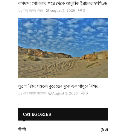
বাগদাদ: গোলাকার শহর থেকে আধুনিক ইরাকের হৃৎপিণ্ড
by
আবু সালেহ পিয়ার
August 5, 2026
0
মুতলা রিজ: সমতল কুয়েতের বুকে এক পাথুরে বিস্ময়
by
শেখ আহাদ আহসান
August 3, 2026
0
CATEGORIES
জীবনী
(86)