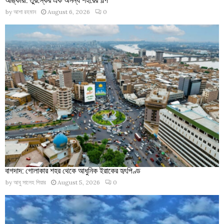
by
আশা রহমান
August 6, 2026
0
বাগদাদ: গোলাকার শহর থেকে আধুনিক ইরাকের হৃৎপিণ্ড
by
আবু সালেহ পিয়ার
August 5, 2026
0