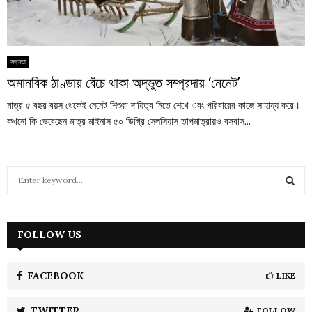
সভ্যতা
অমানবিক ঠাণ্ডায় বেঁচে থাকা অদ্ভুত সম্প্রদায় ‘নেনেট’
মাত্র ৫ বছর বয়স থেকেই নেনেট শিশুরা দায়িত্ব নিতে শেখে এবং পরিবারের কাজে সাহায্য করে।
কখনো কি ভেবেছেন মাত্র মাইনাস ৫০ ডিগ্রি সেলসিয়াস তাপমাত্রায়ও বসবাস...
S
e
a
S
r
c
FOLLOW US
E
h
f
A
o
FACEBOOK
LIKE
r
R
:
TWITTER
FOLLOW