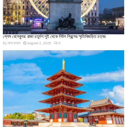
প্লেস বেলেক্যুর: রাজা চতুর্দশ লুই থেকে লিটল প্রিন্সের স্মৃতিবিজড়িত চত্বর
by
আশা রহমান
August 2, 2026
0