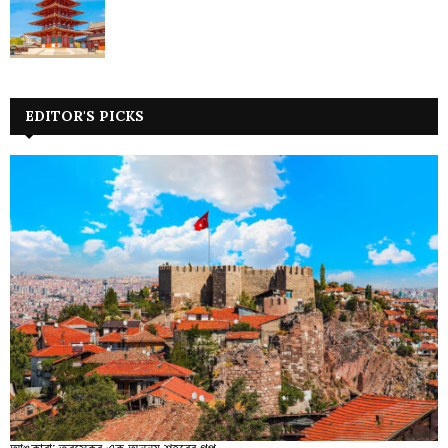
EDITOR'S PICKS
আঙ্কারা: তুরস্কের এক অনন্য শহরের গল্প