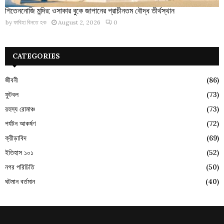
শিতেননোজি মন্দির: ওসাকার বুকে জাপানের প্রাচীনতম বৌদ্ধ তীর্থস্থান
by
ফাবিহা বিনতে হক
August 2, 2026
0
CATEGORIES
জীবনী
(86)
ফুটবল
(73)
রহস্য রোমাঞ্চ
(73)
পর্যটন আকর্ষণ
(72)
ক্রীড়াবিদ
(69)
ইতিহাস ১০১
(52)
নগর পরিচিতি
(50)
ঘটমান বর্তমান
(40)