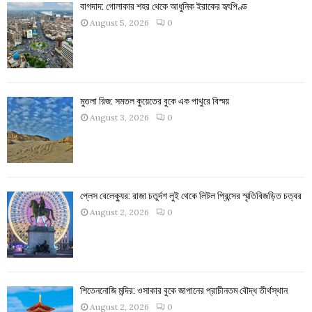
বাগদাদ: গোলাকার শহর থেকে আধুনিক ইরাকের হৃৎপিণ্ড
August 5, 2026
0
মুতলা রিজ: সমতল কুয়েতের বুকে এক পাথুরে বিস্ময়
August 3, 2026
0
প্লেস বেলেক্যুর: রাজা চতুর্দশ লুই থেকে লিটল প্রিন্সের স্মৃতিবিজড়িত চত্বর
August 2, 2026
0
শিতেননোজি মন্দির: ওসাকার বুকে জাপানের প্রাচীনতম বৌদ্ধ তীর্থস্থান
August 2, 2026
0