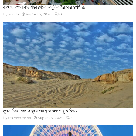
বাগদাদ: গোলাকার শহর থেকে আধুনিক ইরাকের হৃৎপিণ্ড
by
admin
August 5, 2026
0
মুতলা রিজ: সমতল কুয়েতের বুকে এক পাথুরে বিস্ময়
by
শেখ আহাদ আহসান
August 3, 2026
0