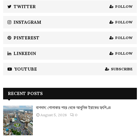
:
TWITTER
FOLLOW
C
INSTAGRAM
FOLLOW
H
PINTEREST
FOLLOW
LINKEDIN
FOLLOW
YOUTUBE
SUBSCRIBE
RECENT POSTS
বাগদাদ: গোলাকার শহর থেকে আধুনিক ইরাকের হৃৎপিণ্ড
August 5, 2026
0