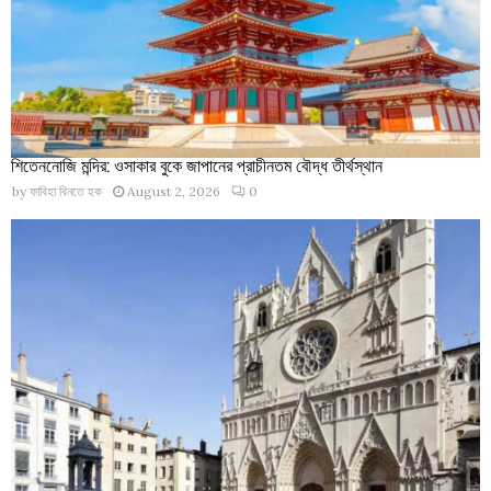
শিতেননোজি মন্দির: ওসাকার বুকে জাপানের প্রাচীনতম বৌদ্ধ তীর্থস্থান
by
ফাবিহা বিনতে হক
August 2, 2026
0