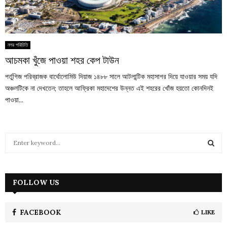
নগর পরিচিতি
আচমকা খুঁজে পাওয়া শহর কেপ টাউন
পর্তুগিজ পরিব্রাজক বার্থোলোমিউ দিয়াজ ১৪৮৮ সালে আটলান্টিক মহাসাগর দিয়ে যাওয়ার সময় যদি
অঞ্চলটিকে না দেখতেন; তাহলে আফ্রিকা মহাদেশের উন্নত এই শহরের খোঁজ হয়তো কোনদিনই
পাওয়া...
S
e
a
S
r
c
FOLLOW US
E
h
f
A
o
FACEBOOK
LIKE
r
R