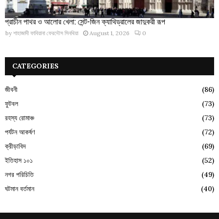
প্রাচীন পাথর ও আলোর খেলা: সেন্ট-জিন ক্যাথিড্রালের জাদুকরী রূপ
by
শাহাজাদী ফাবিয়ানা ফেরদৌস সিনথিয়া
August 1, 2026
0
CATEGORIES
জীবনী
(86)
ফুটবল
(73)
রহস্য রোমাঞ্চ
(73)
পর্যটন আকর্ষণ
(72)
ক্রীড়াবিদ
(69)
ইতিহাস ১০১
(52)
নগর পরিচিতি
(49)
ঘটমান বর্তমান
(40)