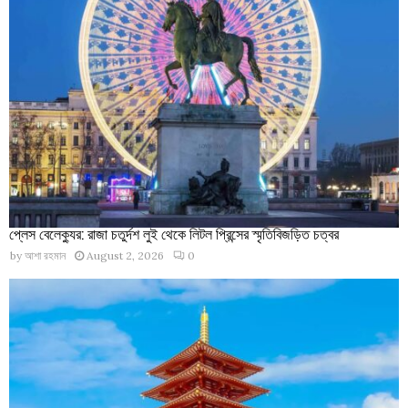
প্লেস বেলেক্যুর: রাজা চতুর্দশ লুই থেকে লিটল প্রিন্সের স্মৃতিবিজড়িত চত্বর
by
আশা রহমান
August 2, 2026
0