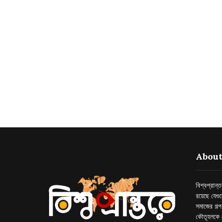
About
বিশ্বপ্রান
রয়েছে যেগু
সমাজের গল্
কৌতূহলকে 