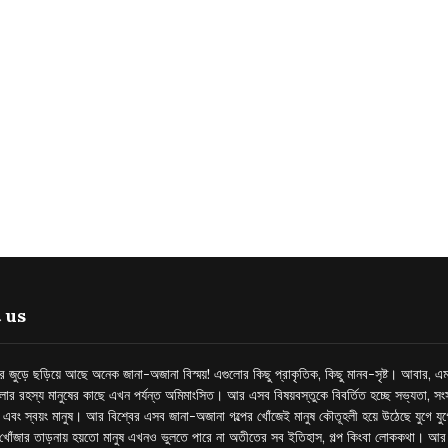
 us
্তর জুড়ে ছড়িয়ে আছে অনেক জানা-অজানা বিস্ময়! এগুলোর কিছু প্রাকৃতিক, কিছু মানব-সৃষ্ট। আবার, এম
লোর রহস্য মানুষের কাছে এখন পর্যন্ত অমিমাংসিত। আর এসব বিষয়বস্তুকে বিবর্তিত হচ্ছে সভ্যতা, সংস
প এবং স্বয়ং মানুষ। আর বিশ্বের এসব জানা-অজানা গল্পের খোঁজেই মানুষ কৌতূহলী হয়ে উঠেছে যুগে য
খোঁজার তাড়নায় হয়তো মানুষ এখনও ভুলতে পারে না অতীতের সব ইতিহাস, গল্প কিংবা লোককথা। আ