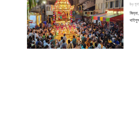
by
মুহ
জিহ্ব
থাইপুস