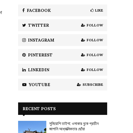
f
A
o
FACEBOOK
LIKE
ন!
r
R
:
TWITTER
FOLLOW
C
H
INSTAGRAM
FOLLOW
PINTEREST
FOLLOW
LINKEDIN
FOLLOW
YOUTUBE
SUBSCRIBE
RECENT POSTS
সুমিয়োশি তাইশা: ওসাকার বুকে প্রাচীন
জাপানি আধ্যাত্মিকতার ছোঁয়া