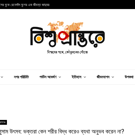
ান্সের বুকে রেনেসাঁস যুগের এক জীবন্ত জাদুঘর
আ
নগর পরিচিতি
পর্যটন আকর্ষণ
ইতিহাস
জীবনযাপন
উপকথা
োমাঞ্চ
ুসাম উৎসব: ভক্তরা কেন শরীর বিদ্ধ করেও ব্যথা অনুভব করেন না?