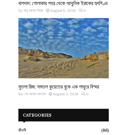
বাগদাদ: গোলাকার শহর থেকে আধুনিক ইরাকের হৃৎপিণ্ড
by
আবু সালেহ পিয়ার
August 5, 2026
0
মুতলা রিজ: সমতল কুয়েতের বুকে এক পাথুরে বিস্ময়
by
শেখ আহাদ আহসান
August 3, 2026
0
CATEGORIES
জীবনী
(86)