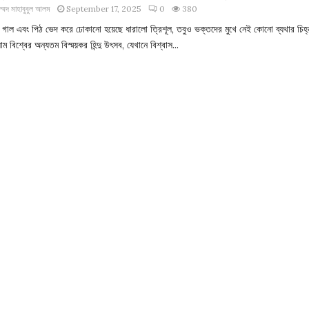
াম্মদ মাহাবুবুল আলম
September 17, 2025
0
380
া, গাল এবং পিঠ ভেদ করে ঢোকানো হয়েছে ধারালো ত্রিশূল, তবুও ভক্তদের মুখে নেই কোনো ব্যথার চিহ্
াম বিশ্বের অন্যতম বিস্ময়কর হিন্দু উৎসব, যেখানে বিশ্বাস...