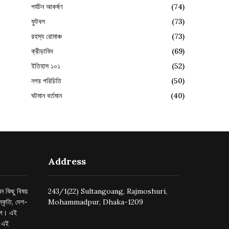
পর্যটন আকর্ষণ
(74)
ফুটবল
(73)
রহস্য রোমাঞ্চ
(73)
ক্রীড়াবিদ
(69)
ইতিহাস ১০১
(52)
নগর পরিচিতি
(50)
ঘটমান বর্তমান
(40)
Address
ন কিছু বিষয়
243/1(22) Sultangoang, Rajmoshuri,
্কৃতি, দেশ-
Mohammadpur, Dhaka-1209
ুগে। এই
র এই