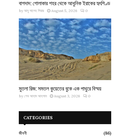
বাগদাদ: গোলাকার শহর থেকে আধুনিক ইরাকের হৃৎপিণ্ড
by
আবু সালেহ পিয়ার
August 5, 2026
0
মুতলা রিজ: সমতল কুয়েতের বুকে এক পাথুরে বিস্ময়
by
শেখ আহাদ আহসান
August 3, 2026
0
CATEGORIES
জীবনী
(86)