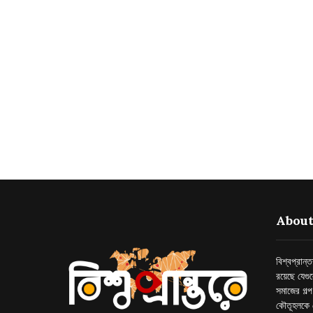
About
বিশ্বপ্রান
রয়েছে যেগু
সমাজের গল্
কৌতূহলকে 