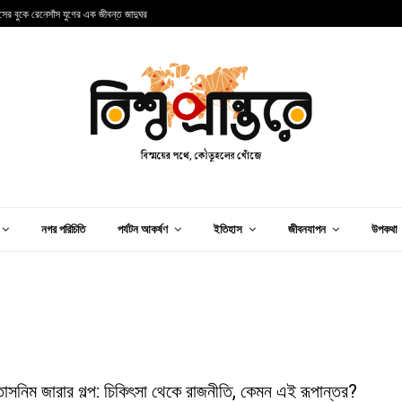
ান্সের বুকে রেনেসাঁস যুগের এক জীবন্ত জাদুঘর
আ
নগর পরিচিতি
পর্যটন আকর্ষণ
ইতিহাস
জীবনযাপন
উপকথা
তাসনিম জারার গল্প: চিকিৎসা থেকে রাজনীতি, কেমন এই রূপান্তর?