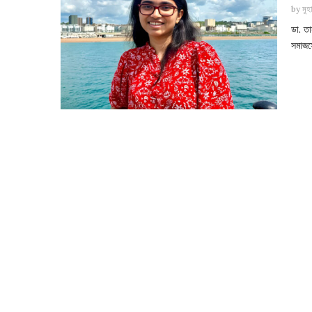
by
মুহ
ডা. ত
সমাজস