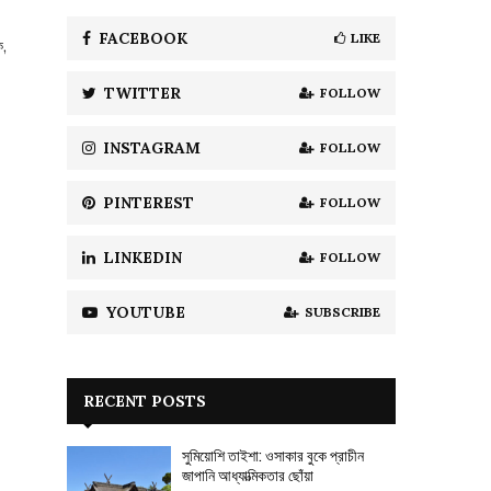
f
A
o
FACEBOOK
LIKE
ক,
r
R
:
TWITTER
FOLLOW
C
H
INSTAGRAM
FOLLOW
PINTEREST
FOLLOW
LINKEDIN
FOLLOW
YOUTUBE
SUBSCRIBE
RECENT POSTS
সুমিয়োশি তাইশা: ওসাকার বুকে প্রাচীন
জাপানি আধ্যাত্মিকতার ছোঁয়া