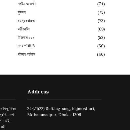
পর্যটন আকর্ষণ
(74)
ফুটবল
(73)
রহস্য রোমাঞ্চ
(73)
ক্রীড়াবিদ
(69)
ইতিহাস ১০১
(52)
নগর পরিচিতি
(50)
ঘটমান বর্তমান
(40)
Address
ন কিছু বিষয়
243/1(22) Sultangoang, Rajmoshuri,
্কৃতি, দেশ-
Mohammadpur, Dhaka-1209
ুগে। এই
র এই