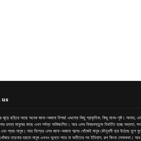
 us
্তর জুড়ে ছড়িয়ে আছে অনেক জানা-অজানা বিস্ময়! এগুলোর কিছু প্রাকৃতিক, কিছু মানব-সৃষ্ট। আবার, এম
লোর রহস্য মানুষের কাছে এখন পর্যন্ত অমিমাংসিত। আর এসব বিষয়বস্তুকে বিবর্তিত হচ্ছে সভ্যতা, সংস
প এবং স্বয়ং মানুষ। আর বিশ্বের এসব জানা-অজানা গল্পের খোঁজেই মানুষ কৌতূহলী হয়ে উঠেছে যুগে য
খোঁজার তাড়নায় হয়তো মানুষ এখনও ভুলতে পারে না অতীতের সব ইতিহাস, গল্প কিংবা লোককথা। আ