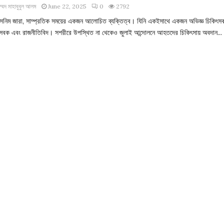
াম্মদ মাহাবুবুল আলম
June 22, 2025
0
2792
াসনিম জারা, সাম্প্রতিক সময়ের একজন আলোচিত ব্যক্তিত্ব। যিনি একইসাথে একজন অভিজ্ঞ চিকিৎস
েবক এবং রাজনীতিবিদ। সশরীরে উপস্থিত না থেকেও জুলাই আন্দোলনে আহতদের চিকিৎসায় অবদান...