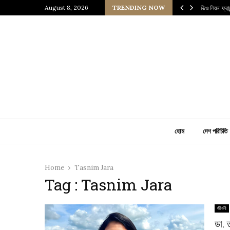
 প্রাচীন জাপানি আধ্যাত্মিকতার ছোঁয়া
August 8, 2026
TRENDING NOW
ভিও লিয়ন: ফ্র
হোম
দেশ পরিচিতি
Home
Tasnim Jara
Tag : Tasnim Jara
জীবনী
ডা. 