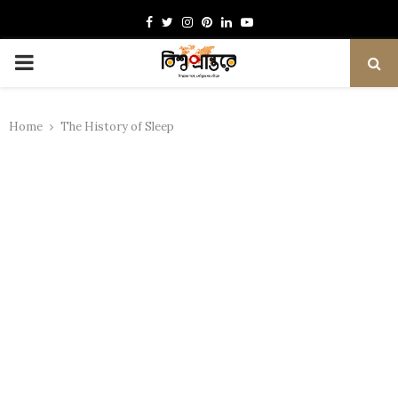
Facebook
Twitter
Instagram
Pinterest
Linkedin
Youtube
PRIMARY
MENU
Home
The History of Sleep