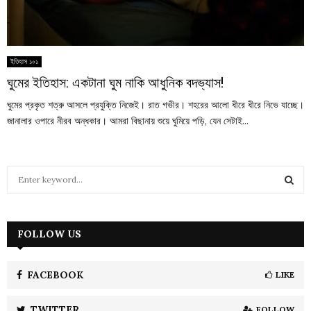
ইতিহাস ১০১
ঘুমের ইতিহাস: একটানা ঘুম নাকি আধুনিক বদভ্যাস!
ঘুমের প্রকৃত শত্রু আসলে প্রযুক্তি নিজেই। রাত গভীর। শহরের আলো ধীরে ধীরে নিভে যাচ্ছে।
জানালার ওপারে নীরব অন্ধকার। আমরা বিছানায় শুয়ে ঘুমিয়ে পড়ি, যেন সেটাই...
S
e
a
S
r
c
FOLLOW US
E
h
f
A
o
FACEBOOK
LIKE
r
R
:
TWITTER
FOLLOW