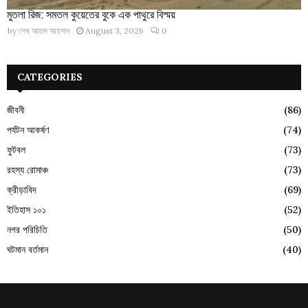
মুতলা রিজ: সমতল কুয়েতের বুকে এক পাথুরে বিস্ময়
by
শেখ আহাদ আহসান
August 3, 2026
0
CATEGORIES
জীবনী
(86)
পর্যটন আকর্ষণ
(74)
ফুটবল
(73)
রহস্য রোমাঞ্চ
(73)
ক্রীড়াবিদ
(69)
ইতিহাস ১০১
(52)
নগর পরিচিতি
(50)
ঘটমান বর্তমান
(40)