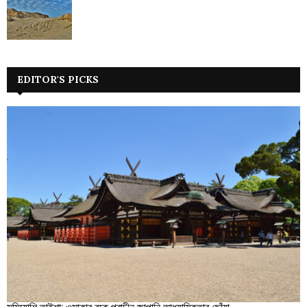
EDITOR'S PICKS
সুমিয়োশি তাইশা: ওসাকার বুকে প্রাচীন জাপানি আধ্যাত্মিকতার ছোঁয়া