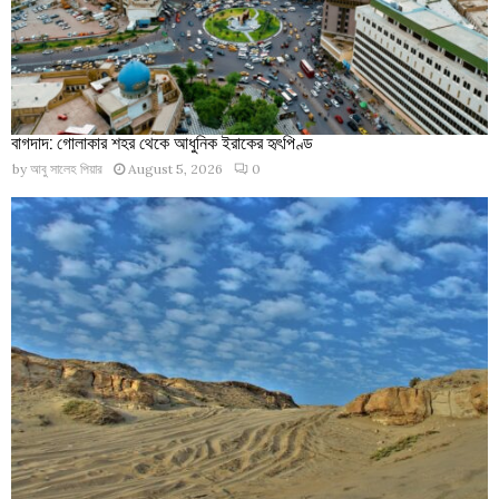
বাগদাদ: গোলাকার শহর থেকে আধুনিক ইরাকের হৃৎপিণ্ড
by
আবু সালেহ পিয়ার
August 5, 2026
0