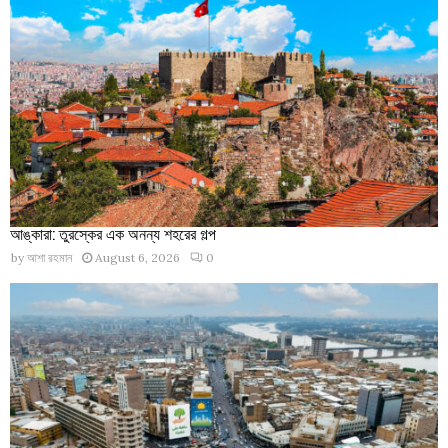
আঙ্কারা: তুরস্কের এক অনন্য শহরের গল্প
by
আশা রহমান
August 6, 2026
0