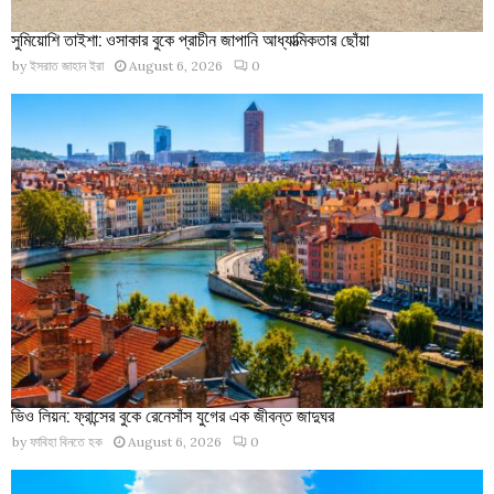
সুমিয়োশি তাইশা: ওসাকার বুকে প্রাচীন জাপানি আধ্যাত্মিকতার ছোঁয়া
by
ইসরাত জাহান ইরা
August 6, 2026
0
ভিও লিয়ন: ফ্রান্সের বুকে রেনেসাঁস যুগের এক জীবন্ত জাদুঘর
by
ফাবিহা বিনতে হক
August 6, 2026
0