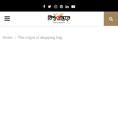
Facebook
Twitter
Instagram
Pinterest
Linkedin
Youtube
PRIMARY
MENU
Home
The origin of shopping bag