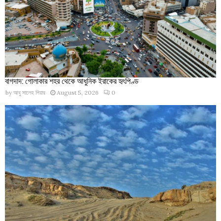
বাগদাদ: গোলাকার শহর থেকে আধুনিক ইরাকের হৃৎপিণ্ড
by
আবু সালেহ পিয়ার
August 5, 2026
0