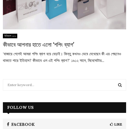
ইতিহাস ১০১
কীভাবে আপনার হাতে এলো ‘শপিং ব্যাগ’
‘বাজারে গেলেই আমরা শপিং ব্যাগ বয়ে বেড়াই। কিন্তু কখনও ভেবে দেখেছেন কী এর পেছনেও
থাকতে পারে ইতিহাস? কীভাবে এল এই শপিং ব্যাগ?’ ১৯১২ সালে, মিনেসোটার...
S
e
a
S
r
c
FOLLOW US
E
h
f
A
o
FACEBOOK
LIKE