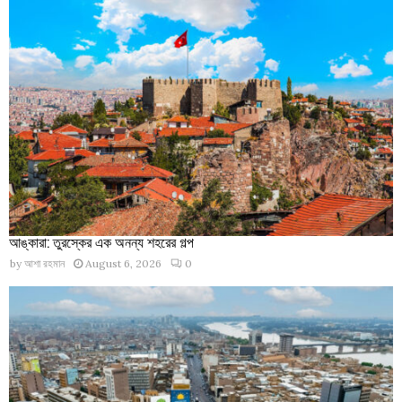
আঙ্কারা: তুরস্কের এক অনন্য শহরের গল্প
by
আশা রহমান
August 6, 2026
0