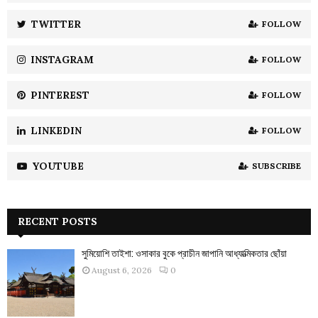
r
R
:
TWITTER
FOLLOW
C
INSTAGRAM
FOLLOW
H
PINTEREST
FOLLOW
LINKEDIN
FOLLOW
YOUTUBE
SUBSCRIBE
RECENT POSTS
সুমিয়োশি তাইশা: ওসাকার বুকে প্রাচীন জাপানি আধ্যাত্মিকতার ছোঁয়া
August 6, 2026
0