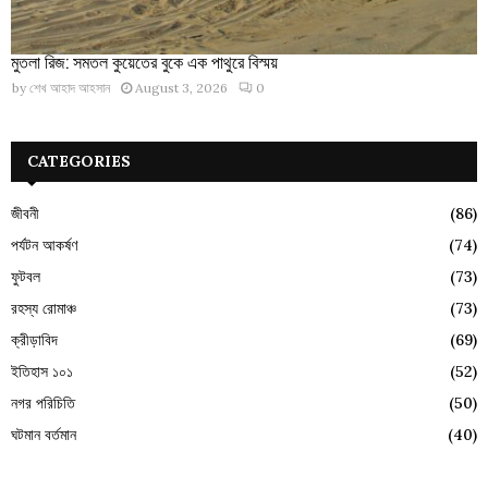
মুতলা রিজ: সমতল কুয়েতের বুকে এক পাথুরে বিস্ময়
by
শেখ আহাদ আহসান
August 3, 2026
0
CATEGORIES
জীবনী
(86)
পর্যটন আকর্ষণ
(74)
ফুটবল
(73)
রহস্য রোমাঞ্চ
(73)
ক্রীড়াবিদ
(69)
ইতিহাস ১০১
(52)
নগর পরিচিতি
(50)
ঘটমান বর্তমান
(40)