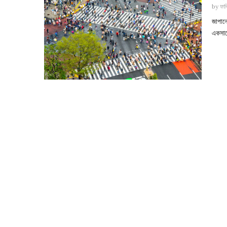
by
ফাব
জাপান
একসাথে