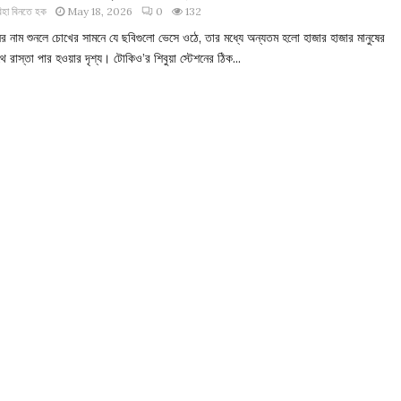
িহা বিনতে হক
May 18, 2026
0
132
ের নাম শুনলে চোখের সামনে যে ছবিগুলো ভেসে ওঠে, তার মধ্যে অন্যতম হলো হাজার হাজার মানুষের
 রাস্তা পার হওয়ার দৃশ্য। টোকিও’র শিবুয়া স্টেশনের ঠিক...