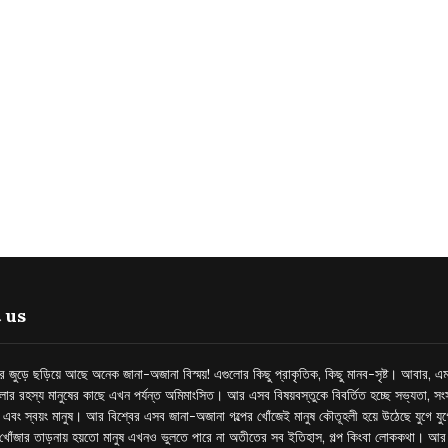
 us
্তর জুড়ে ছড়িয়ে আছে অনেক জানা-অজানা বিস্ময়! এগুলোর কিছু প্রাকৃতিক, কিছু মানব-সৃষ্ট। আবার, এম
লোর রহস্য মানুষের কাছে এখন পর্যন্ত অমিমাংসিত। আর এসব বিষয়বস্তুকে বিবর্তিত হচ্ছে সভ্যতা, সংস
প এবং স্বয়ং মানুষ। আর বিশ্বের এসব জানা-অজানা গল্পের খোঁজেই মানুষ কৌতূহলী হয়ে উঠেছে যুগে য
খোঁজার তাড়নায় হয়তো মানুষ এখনও ভুলতে পারে না অতীতের সব ইতিহাস, গল্প কিংবা লোককথা। আ