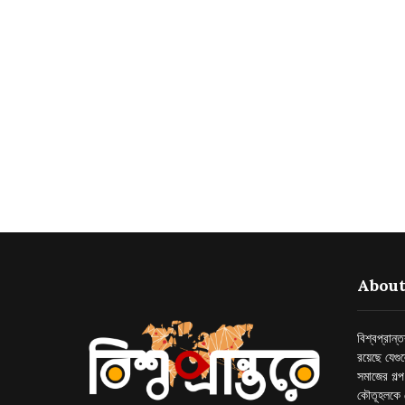
About
বিশ্বপ্রান
রয়েছে যেগু
সমাজের গল্
কৌতূহলকে 