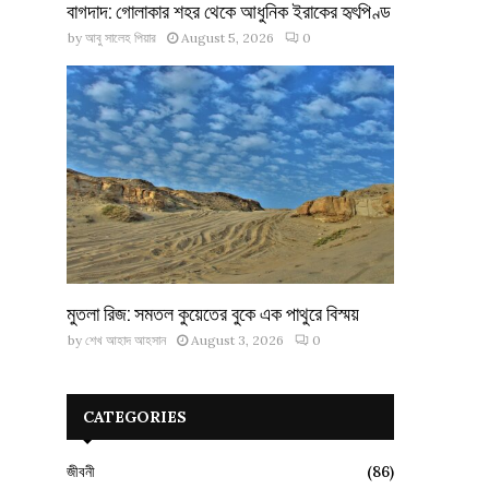
বাগদাদ: গোলাকার শহর থেকে আধুনিক ইরাকের হৃৎপিণ্ড
by
আবু সালেহ পিয়ার
August 5, 2026
0
মুতলা রিজ: সমতল কুয়েতের বুকে এক পাথুরে বিস্ময়
by
শেখ আহাদ আহসান
August 3, 2026
0
CATEGORIES
জীবনী
(86)