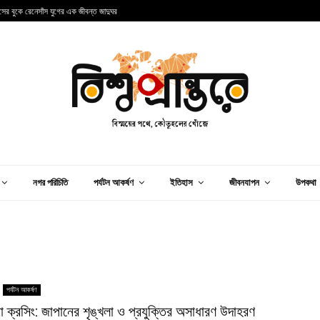
ান্সের বুকে রেনেসাঁস যুগের এক জীবন্ত জাদুঘর
আ
নগর পরিচিতি
পর্যটন আকর্ষণ
ইতিহাস
জীবনযাপন
উপকথা
পর্যটন আকর্ষণ
য়া ক্রসিং: জাপানের শৃঙ্খলা ও প্রযুক্তির অসাধারণ উদাহরণ