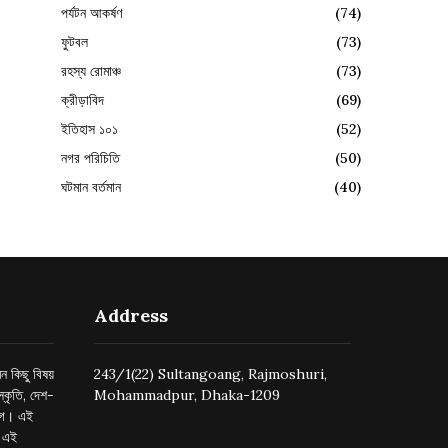
পর্যটন আকর্ষণ
(74)
ফুটবল
(73)
রহস্য রোমাঞ্চ
(73)
ক্রীড়াবিদ
(69)
ইতিহাস ১০১
(52)
নগর পরিচিতি
(50)
ঘটমান বর্তমান
(40)
Address
ন কিছু বিষয়
243/1(22) Sultangoang, Rajmoshuri,
্কৃতি, দেশ-
Mohammadpur, Dhaka-1209
ুগে। এই
র এই