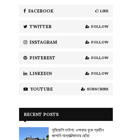
f
A
o
FACEBOOK
LIKE
r
R
:
TWITTER
FOLLOW
C
H
INSTAGRAM
FOLLOW
PINTEREST
FOLLOW
LINKEDIN
FOLLOW
YOUTUBE
SUBSCRIBE
RECENT POSTS
সুমিয়োশি তাইশা: ওসাকার বুকে প্রাচীন
জাপানি আধ্যাত্মিকতার ছোঁয়া