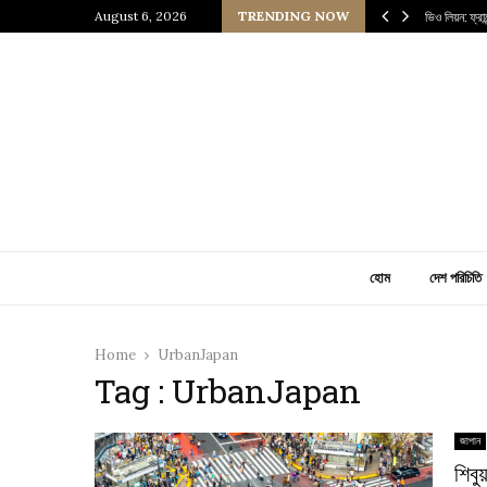
 প্রাচীন জাপানি আধ্যাত্মিকতার ছোঁয়া
August 6, 2026
TRENDING NOW
ভিও লিয়ন: ফ্র
হোম
দেশ পরিচিতি
Home
UrbanJapan
Tag : UrbanJapan
জাপান
শিবু