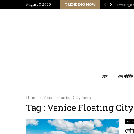
নেসাঁস যুগের এক জীবন্ত জাদুঘর
August 7, 2026
TRENDING NOW
আঙ্কারা: তুরস
হোম
দেশ পরিচিতি
Home
Venice Floating City facts
Tag : Venice Floating City
নগর পর
ভেনি