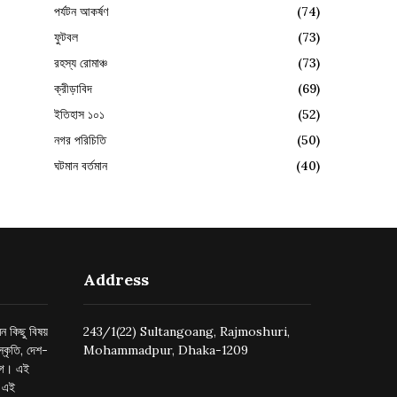
পর্যটন আকর্ষণ
(74)
ফুটবল
(73)
রহস্য রোমাঞ্চ
(73)
ক্রীড়াবিদ
(69)
ইতিহাস ১০১
(52)
নগর পরিচিতি
(50)
ঘটমান বর্তমান
(40)
Address
ন কিছু বিষয়
243/1(22) Sultangoang, Rajmoshuri,
্কৃতি, দেশ-
Mohammadpur, Dhaka-1209
ুগে। এই
র এই