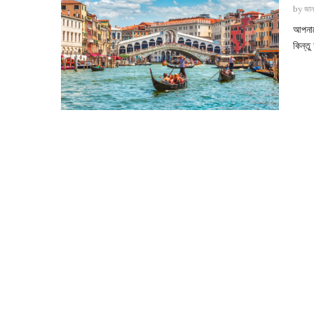
by
জান
আপনাক
কিন্ত