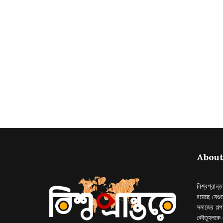
About
বিশ্বপ্রান
রয়েছে যেগু
সমাজের গল্
কৌতূহলকে 