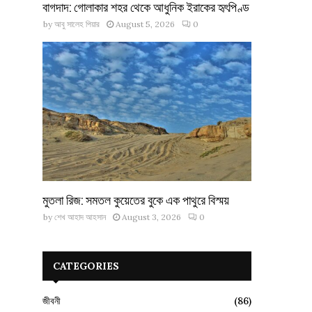
বাগদাদ: গোলাকার শহর থেকে আধুনিক ইরাকের হৃৎপিণ্ড
by
আবু সালেহ পিয়ার
August 5, 2026
0
মুতলা রিজ: সমতল কুয়েতের বুকে এক পাথুরে বিস্ময়
by
শেখ আহাদ আহসান
August 3, 2026
0
CATEGORIES
জীবনী
(86)