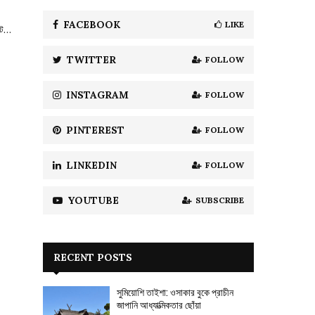
f
A
o
FACEBOOK
LIKE
িট…
r
R
:
TWITTER
FOLLOW
C
H
INSTAGRAM
FOLLOW
PINTEREST
FOLLOW
LINKEDIN
FOLLOW
YOUTUBE
SUBSCRIBE
RECENT POSTS
সুমিয়োশি তাইশা: ওসাকার বুকে প্রাচীন
জাপানি আধ্যাত্মিকতার ছোঁয়া