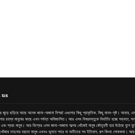
 us
্তর জুড়ে ছড়িয়ে আছে অনেক জানা-অজানা বিস্ময়! এগুলোর কিছু প্রাকৃতিক, কিছু মানব-সৃষ্ট। আবার, এম
লোর রহস্য মানুষের কাছে এখন পর্যন্ত অমিমাংসিত। আর এসব বিষয়বস্তুকে বিবর্তিত হচ্ছে সভ্যতা, সংস
প এবং স্বয়ং মানুষ। আর বিশ্বের এসব জানা-অজানা গল্পের খোঁজেই মানুষ কৌতূহলী হয়ে উঠেছে যুগে য
খোঁজার তাড়নায় হয়তো মানুষ এখনও ভুলতে পারে না অতীতের সব ইতিহাস, গল্প কিংবা লোককথা। আ