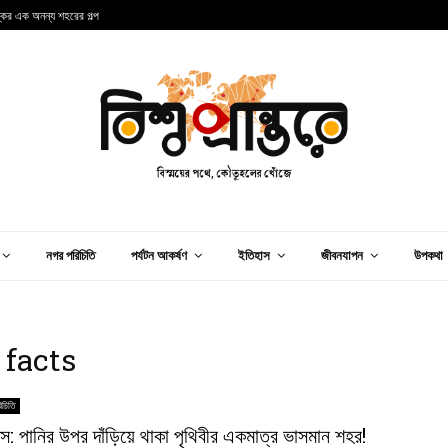
্কের এক অনন্য শহরের গল্প
ব
নগর পরিচিতি
পর্যটন আকর্ষণ
ইতিহাস
জীবনযাপন
উপকথা
 facts
িচিতি
স: পানির উপর দাঁড়িয়ে থাকা পৃথিবীর একমাত্র ভাসমান শহর!