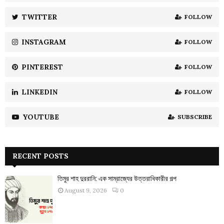
r
R
:
TWITTER
FOLLOW
C
INSTAGRAM
FOLLOW
H
PINTEREST
FOLLOW
LINKEDIN
FOLLOW
YOUTUBE
SUBSCRIBE
RECENT POSTS
তিমুর শাহ দুররানি: এক সাম্রাজ্যের উত্তরাধিকারীর গল্প
August 9, 2026
0