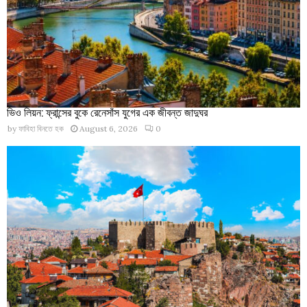
ভিও লিয়ন: ফ্রান্সের বুকে রেনেসাঁস যুগের এক জীবন্ত জাদুঘর
by
ফাবিহা বিনতে হক
August 6, 2026
0