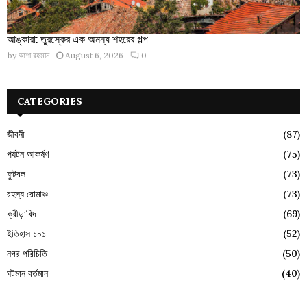
আঙ্কারা: তুরস্কের এক অনন্য শহরের গল্প
by
আশা রহমান
August 6, 2026
0
CATEGORIES
জীবনী
(87)
পর্যটন আকর্ষণ
(75)
ফুটবল
(73)
রহস্য রোমাঞ্চ
(73)
ক্রীড়াবিদ
(69)
ইতিহাস ১০১
(52)
নগর পরিচিতি
(50)
ঘটমান বর্তমান
(40)