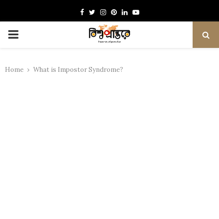
Facebook
Twitter
Instagram
Pinterest
Linkedin
Youtube
PRIMARY
MENU
Home
What is Impostor Syndrome?