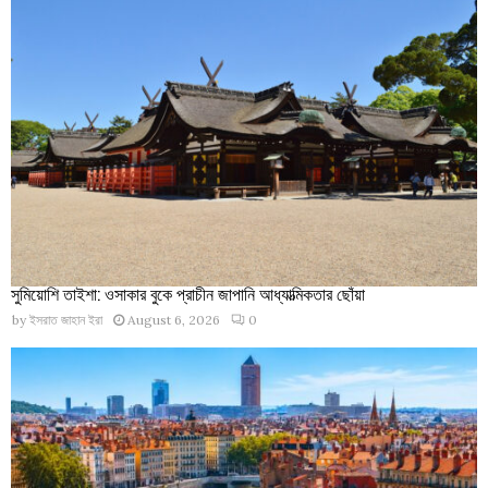
সুমিয়োশি তাইশা: ওসাকার বুকে প্রাচীন জাপানি আধ্যাত্মিকতার ছোঁয়া
by
ইসরাত জাহান ইরা
August 6, 2026
0