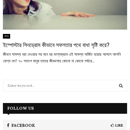
যাপন
ইম্পোস্টার সিনড্রোম কীভাবে সফলতার পথে বাধা সৃষ্টি করে?
জীবনে সাফল্য ধরা দেওয়ার পর মনে হয় ভাগ্যক্রমে এই সাফল্য অর্জিত হয়েছে আসলে আপনি
যোগ্য নন? ৭০ শতাংশ মানুষ তাদের জীবদ্দশায় কোনো না কোনো পর্যায়ে...
S
e
a
S
r
c
FOLLOW US
E
h
f
A
o
FACEBOOK
LIKE