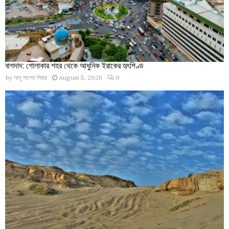
বাগদাদ: গোলাকার শহর থেকে আধুনিক ইরাকের হৃৎপিণ্ড
by
আবু সালেহ পিয়ার
August 5, 2026
0