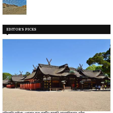
EDITOR'S PICKS
সুমিয়োশি তাইশা: ওসাকার বুকে প্রাচীন জাপানি আধ্যাত্মিকতার ছোঁয়া