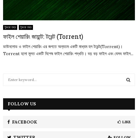
টুকরো তথ্য
টুকরো তথ্য
ফাইল শেয়ারিং জায়ান্ট: টরেন্ট (Torrent)
ডাউনলোড ও ফাইল শেয়ারিং এর জগতে অন্যতম একটি মাধ্যম হল টরেন্ট(Torrent)।
Torrent হলো মূলত একটি বিশেষ ফাইল শেয়ারিং পদ্ধতি। বড় বড় ফাইল এবং যেসব ফাইল...
S
e
a
S
r
c
FOLLOW US
E
h
f
A
o
FACEBOOK
LIKE
r
R
:
TWITTER
FOLLOW