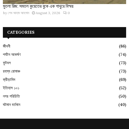
মুতলা রিজ: সমতল কুয়েতের বুকে এক পাথুরে বিস্ময়
by
শেখ আহাদ আহসান
August 3, 2026
0
CATEGORIES
জীবনী
(86)
পর্যটন আকর্ষণ
(74)
ফুটবল
(73)
রহস্য রোমাঞ্চ
(73)
ক্রীড়াবিদ
(69)
ইতিহাস ১০১
(52)
নগর পরিচিতি
(50)
ঘটমান বর্তমান
(40)