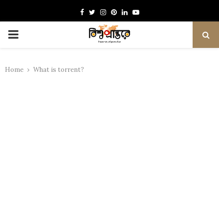
Facebook
Twitter
Instagram
Pinterest
Linkedin
Youtube
PRIMARY
MENU
Home
What is torrent?