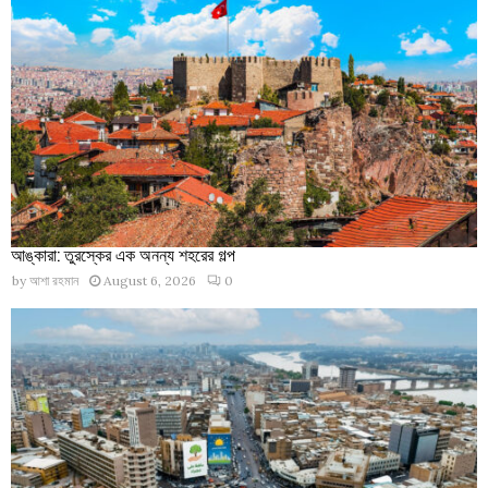
আঙ্কারা: তুরস্কের এক অনন্য শহরের গল্প
by
আশা রহমান
August 6, 2026
0