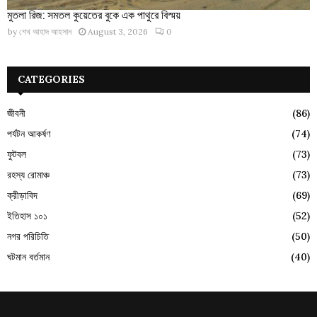
মুতলা রিজ: সমতল কুয়েতের বুকে এক পাথুরে বিস্ময়
by
শেখ আহাদ আহসান
August 3, 2026
0
CATEGORIES
জীবনী
(86)
পর্যটন আকর্ষণ
(74)
ফুটবল
(73)
রহস্য রোমাঞ্চ
(73)
ক্রীড়াবিদ
(69)
ইতিহাস ১০১
(52)
নগর পরিচিতি
(50)
ঘটমান বর্তমান
(40)