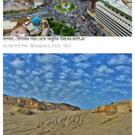
বাগদাদ: গোলাকার শহর থেকে আধুনিক ইরাকের হৃৎপিণ্ড
by
আবু সালেহ পিয়ার
August 5, 2026
0