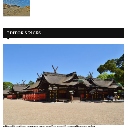
EDITOR'S PICKS
সুমিয়োশি তাইশা: ওসাকার বুকে প্রাচীন জাপানি আধ্যাত্মিকতার ছোঁয়া