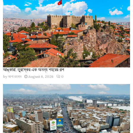
আঙ্কারা: তুরস্কের এক অনন্য শহরের গল্প
by
আশা রহমান
August 6, 2026
0