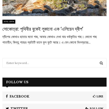
রহস্য রোমাঞ্চ
সোকোত্রা: পৃথিবীর বুকেই লুকানো এক ‘এলিয়েন দ্বীপ’
দ্বীপের কোথাও ছাতার মতো গাছ, আবার কোথাও দেখা যায় খর্বাকৃতির গাছ। কোনো গাছ
পাতাহীন, কিন্তু গাছের প্রতিটি ডালে ফুল ফুটে আছে। এ যেন কোনো ভিনগ্রহের...
S
e
a
S
r
c
FOLLOW US
E
h
f
A
o
FACEBOOK
LIKE
r
R
:
TWITTER
FOLLOW