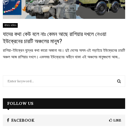
ঘটমান বর্তমান
যাদের কথা কেউ বলে নাঃ কেমন আছে রাশিয়ার দখলে নেওয়া
ইউক্রেনের চারটি অঞ্চলের মানুষ?
রাশিয়া-ইউক্রেন যুদ্ধের কথা কারো অজানা নয়। দুই দেশের অসম এই লড়াইয়ে ইউক্রেনের চারটি
অঞ্চল আজ রাশিয়ার দখলে। একসময় ইউক্রেনের অধীনে থাকা এই অঞ্চলের মানুষগুলো আজ...
S
e
a
S
r
c
FOLLOW US
E
h
f
A
o
FACEBOOK
LIKE
r
R