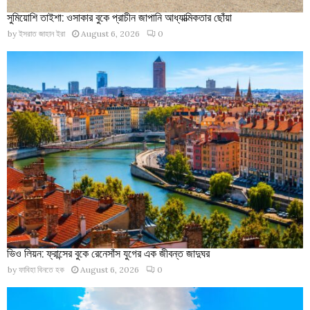
সুমিয়োশি তাইশা: ওসাকার বুকে প্রাচীন জাপানি আধ্যাত্মিকতার ছোঁয়া
by
ইসরাত জাহান ইরা
August 6, 2026
0
ভিও লিয়ন: ফ্রান্সের বুকে রেনেসাঁস যুগের এক জীবন্ত জাদুঘর
by
ফাবিহা বিনতে হক
August 6, 2026
0