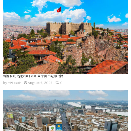
আঙ্কারা: তুরস্কের এক অনন্য শহরের গল্প
by
আশা রহমান
August 6, 2026
0