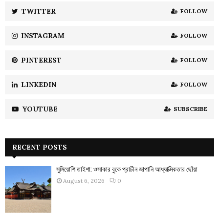
:
TWITTER
FOLLOW
C
INSTAGRAM
FOLLOW
H
PINTEREST
FOLLOW
LINKEDIN
FOLLOW
YOUTUBE
SUBSCRIBE
RECENT POSTS
সুমিয়োশি তাইশা: ওসাকার বুকে প্রাচীন জাপানি আধ্যাত্মিকতার ছোঁয়া
August 6, 2026
0