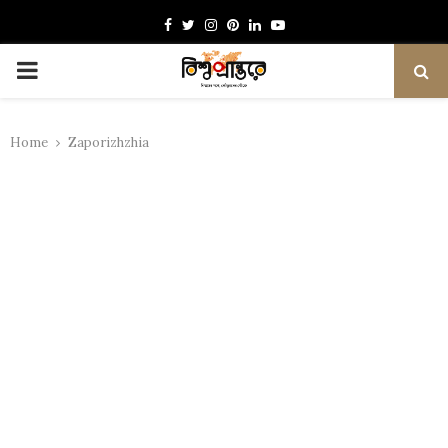
Facebook
Twitter
Instagram
Pinterest
Linkedin
Youtube
PRIMARY
MENU
Home
Zaporizhzhia