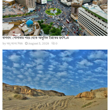
বাগদাদ: গোলাকার শহর থেকে আধুনিক ইরাকের হৃৎপিণ্ড
by
আবু সালেহ পিয়ার
August 5, 2026
0