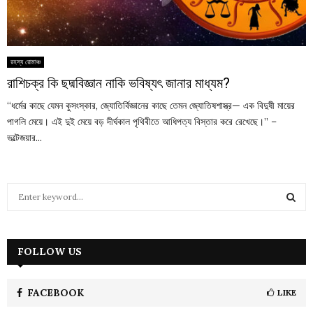
রহস্য রোমাঞ্চ
রাশিচক্র কি ছদ্মবিজ্ঞান নাকি ভবিষ্যৎ জানার মাধ্যম?
“ধর্মের কাছে যেমন কুসংস্কার, জ্যোতির্বিজ্ঞানের কাছে তেমন জ্যোতিষশাস্ত্র— এক বিদুষী মায়ের
পাগলি মেয়ে। এই দুই মেয়ে বড় দীর্ঘকাল পৃথিবীতে আধিপত্য বিস্তার করে রেখেছে।” –
ভল্টেজয়ার...
S
e
a
S
r
c
FOLLOW US
E
h
f
A
o
FACEBOOK
LIKE
r
R