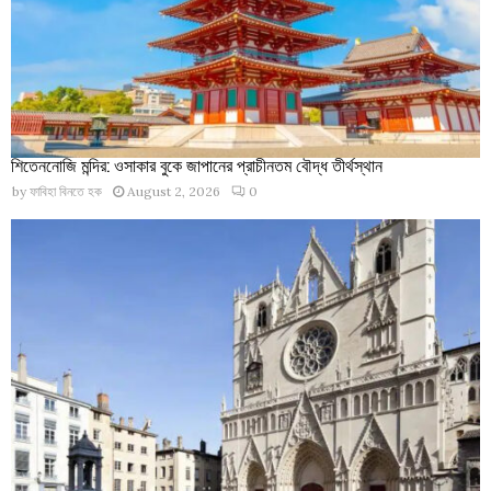
শিতেননোজি মন্দির: ওসাকার বুকে জাপানের প্রাচীনতম বৌদ্ধ তীর্থস্থান
by
ফাবিহা বিনতে হক
August 2, 2026
0