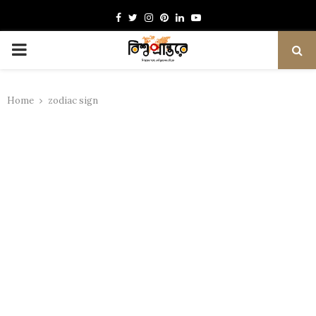
Facebook
Twitter
Instagram
Pinterest
Linkedin
Youtube
PRIMARY
MENU
Home
zodiac sign