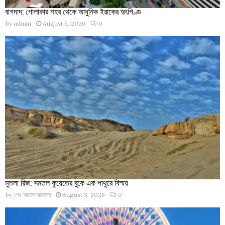
বাগদাদ: গোলাকার শহর থেকে আধুনিক ইরাকের হৃৎপিণ্ড
by
admin
August 5, 2026
0
মুতলা রিজ: সমতল কুয়েতের বুকে এক পাথুরে বিস্ময়
by
শেখ আহাদ আহসান
August 3, 2026
0