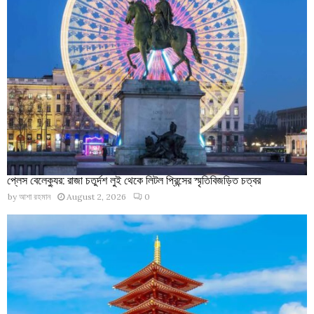
প্লেস বেলেক্যুর: রাজা চতুর্দশ লুই থেকে লিটল প্রিন্সের স্মৃতিবিজড়িত চত্বর
by
আশা রহমান
August 2, 2026
0