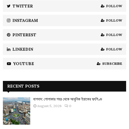
:
TWITTER
FOLLOW
C
INSTAGRAM
FOLLOW
H
PINTEREST
FOLLOW
LINKEDIN
FOLLOW
YOUTUBE
SUBSCRIBE
RECENT POSTS
বাগদাদ: গোলাকার শহর থেকে আধুনিক ইরাকের হৃৎপিণ্ড
August 5, 2026
0