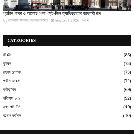
প্রাচীন পাথর ও আলোর খেলা: সেন্ট-জিন ক্যাথিড্রালের জাদুকরী রূপ
by
শাহাজাদী ফাবিয়ানা ফেরদৌস সিনথিয়া
August 1, 2026
0
CATEGORIES
জীবনী
(86)
ফুটবল
(73)
রহস্য রোমাঞ্চ
(73)
পর্যটন আকর্ষণ
(72)
ক্রীড়াবিদ
(69)
ইতিহাস ১০১
(52)
নগর পরিচিতি
(49)
ঘটমান বর্তমান
(40)