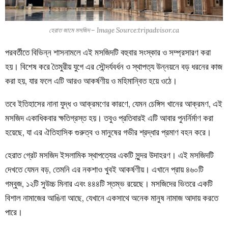
হেরাত জামে মসজিদ – Image Source:tripadvisor.ca
পরবর্তীতে বিভিন্ন শাসনামলে এই মসজিদটি বহুবার সংস্কার ও সম্প্রসারণ করা
হয়। বিশেষ করে তৈমুরীয় যুগে এর সৌন্দর্যবর্ধন ও স্থাপত্য উন্নয়নে বড় ধরনের কাজ
করা হয়, যার ফলে এটি আরও আকর্ষণীয় ও মহিমান্বিত হয়ে ওঠে।
তবে ইতিহাসের নানা যুদ্ধ ও আক্রমণের কারণে, যেমন চেঙ্গিস খানের আক্রমণ, এই
মসজিদ একাধিকবার ক্ষতিগ্রস্ত হয়। তবুও প্রতিবারই এটি আবার পুনর্নির্মাণ করা
হয়েছে, যা এর ঐতিহাসিক গুরুত্ব ও মানুষের গভীর শ্রদ্ধার প্রমাণ বহন করে।
হেরাত গ্রেট মসজিদ ইসলামিক স্থাপত্যের একটি সুন্দর উদাহরণ। এই মসজিদটি
দেখতে যেমন বড়, তেমনি এর নকশাও খুবই আকর্ষণীয়। এখানে প্রায় ৪৬০টি
গম্বুজ, ১২টি সুউচ্চ মিনার এবং ৪৪৪টি স্তম্ভ রয়েছে। মসজিদের ভিতরে একটি
বিশাল নামাজের আঙিনা আছে, যেখানে একসাথে অনেক মানুষ নামাজ আদায় করতে
পারে।