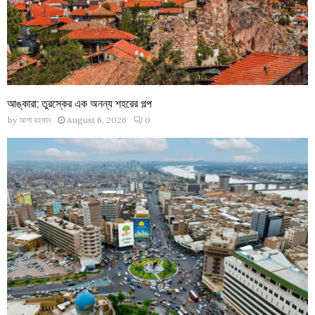
আঙ্কারা: তুরস্কের এক অনন্য শহরের গল্প
by
আশা রহমান
August 6, 2026
0