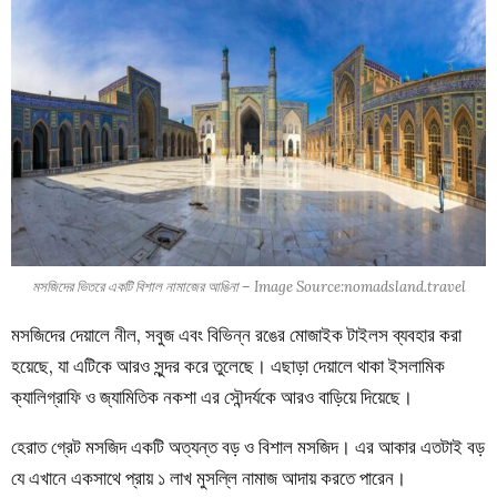
মসজিদের ভিতরে একটি বিশাল নামাজের আঙিনা – Image Source:nomadsland.travel
মসজিদের দেয়ালে নীল, সবুজ এবং বিভিন্ন রঙের মোজাইক টাইলস ব্যবহার করা
হয়েছে, যা এটিকে আরও সুন্দর করে তুলেছে। এছাড়া দেয়ালে থাকা ইসলামিক
ক্যালিগ্রাফি ও জ্যামিতিক নকশা এর সৌন্দর্যকে আরও বাড়িয়ে দিয়েছে।
হেরাত গ্রেট মসজিদ একটি অত্যন্ত বড় ও বিশাল মসজিদ। এর আকার এতটাই বড়
যে এখানে একসাথে প্রায় ১ লাখ মুসল্লি নামাজ আদায় করতে পারেন।