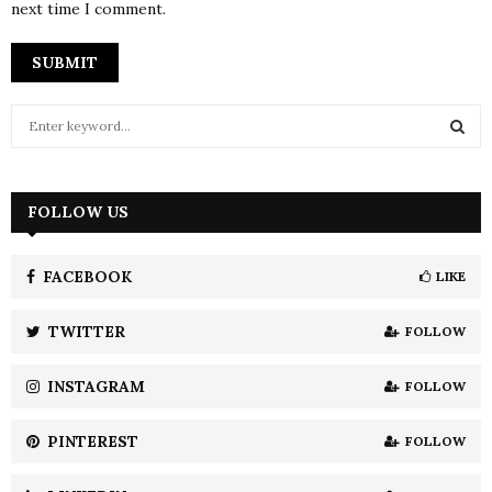
next time I comment.
S
e
a
S
r
c
FOLLOW US
E
h
f
A
o
FACEBOOK
LIKE
r
R
:
TWITTER
FOLLOW
C
INSTAGRAM
FOLLOW
H
PINTEREST
FOLLOW