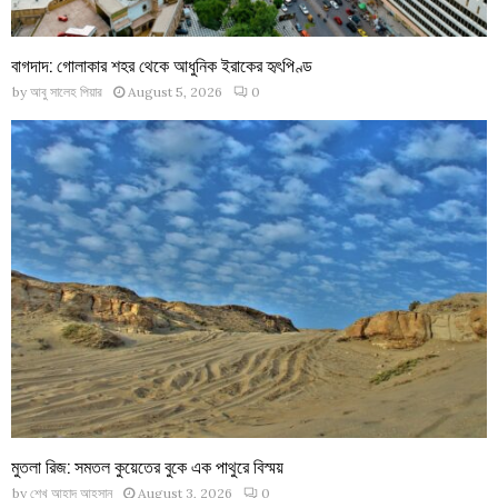
বাগদাদ: গোলাকার শহর থেকে আধুনিক ইরাকের হৃৎপিণ্ড
by
আবু সালেহ পিয়ার
August 5, 2026
0
মুতলা রিজ: সমতল কুয়েতের বুকে এক পাথুরে বিস্ময়
by
শেখ আহাদ আহসান
August 3, 2026
0