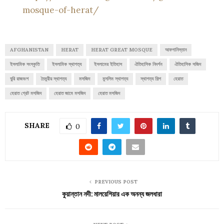
mosque-of-herat/
AFGHANISTAN
HERAT
HERAT GREAT MOSQUE
আফগানিস্তান
ইসলামিক সংস্কৃতি
ইসলামিক স্থাপত্য
ইসলামের ইতিহাস
ঐতিহাসিক নিদর্শন
ঐতিহাসিক সজিদ
ঘুরি রাজবংশ
তৈমুরীয় স্থাপত্য
মসজিদ
মুসলিম স্থাপত্য
স্থাপত্য শিল্প
হেরাত
হেরাত গ্রেট মসজিদ
হেরাত জামে মসজিদ
হেরাত মসজিদ
SHARE
0
PREVIOUS POST
কুয়ান্তান নদী: মালয়েশিয়ার এক অনন্য জলধারা