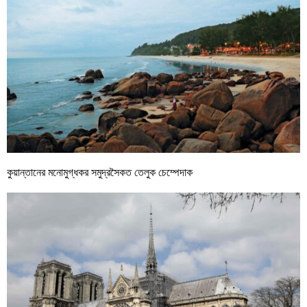
কুয়ান্তানের মনোমুগ্ধকর সমুদ্রসৈকত তেলুক চেম্পেদাক