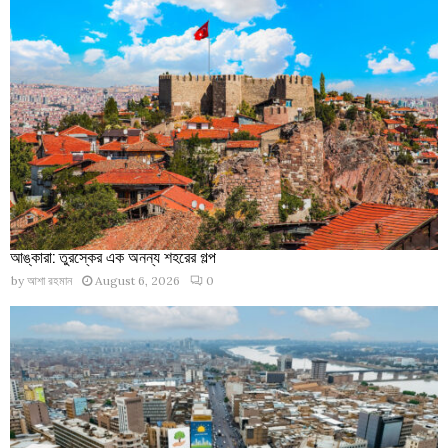
আঙ্কারা: তুরস্কের এক অনন্য শহরের গল্প
by
আশা রহমান
August 6, 2026
0