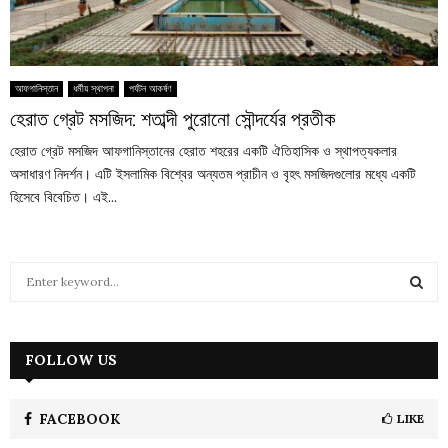
আফগানিস্তান
ধর্মীয় স্থাপনা
পর্যটন আকর্ষণ
হেরাত গ্রেট মসজিদ: শতাব্দী পুরোনো সৌন্দর্যের প্রতীক
হেরাত গ্রেট মসজিদ আফগানিস্তানের হেরাত শহরের একটি ঐতিহাসিক ও স্থাপত্যকলার
অসাধারণ নিদর্শন। এটি ইসলামিক বিশ্বের অন্যতম প্রাচীন ও বৃহৎ মসজিদগুলোর মধ্যে একটি
হিসেবে বিবেচিত। এই...
S
e
a
S
r
c
FOLLOW US
E
h
f
A
o
FACEBOOK
LIKE
r
R