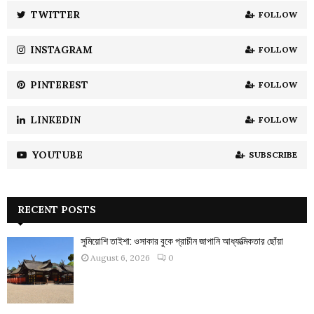
:
TWITTER
FOLLOW
C
INSTAGRAM
FOLLOW
H
PINTEREST
FOLLOW
LINKEDIN
FOLLOW
YOUTUBE
SUBSCRIBE
RECENT POSTS
সুমিয়োশি তাইশা: ওসাকার বুকে প্রাচীন জাপানি আধ্যাত্মিকতার ছোঁয়া
August 6, 2026
0