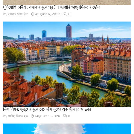
সুমিয়োশি তাইশা: ওসাকার বুকে প্রাচীন জাপানি আধ্যাত্মিকতার ছোঁয়া
by
ইসরাত জাহান ইরা
August 6, 2026
0
ভিও লিয়ন: ফ্রান্সের বুকে রেনেসাঁস যুগের এক জীবন্ত জাদুঘর
by
ফাবিহা বিনতে হক
August 6, 2026
0