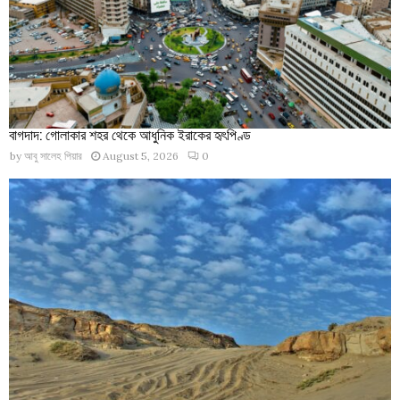
বাগদাদ: গোলাকার শহর থেকে আধুনিক ইরাকের হৃৎপিণ্ড
by
আবু সালেহ পিয়ার
August 5, 2026
0