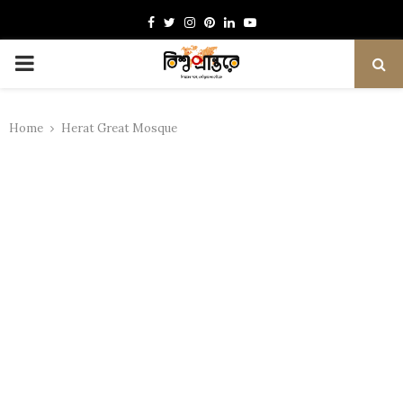
Facebook
Twitter
Instagram
Pinterest
Linkedin
Youtube
PRIMARY
MENU
Home
Herat Great Mosque