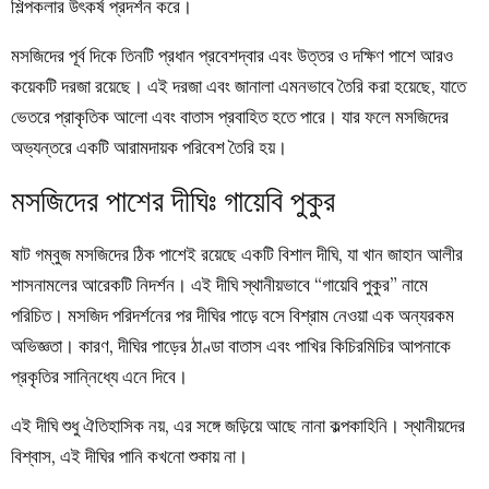
শিল্পকলার উৎকর্ষ প্রদর্শন করে।
মসজিদের পূর্ব দিকে তিনটি প্রধান প্রবেশদ্বার এবং উত্তর ও দক্ষিণ পাশে আরও
কয়েকটি দরজা রয়েছে। এই দরজা এবং জানালা এমনভাবে তৈরি করা হয়েছে, যাতে
ভেতরে প্রাকৃতিক আলো এবং বাতাস প্রবাহিত হতে পারে। যার ফলে মসজিদের
অভ্যন্তরে একটি আরামদায়ক পরিবেশ তৈরি হয়।
মসজিদের পাশের দীঘিঃ গায়েবি পুকুর
ষাট গম্বুজ মসজিদের ঠিক পাশেই রয়েছে একটি বিশাল দীঘি, যা খান জাহান আলীর
শাসনামলের আরেকটি নিদর্শন। এই দীঘি স্থানীয়ভাবে “গায়েবি পুকুর” নামে
পরিচিত। মসজিদ পরিদর্শনের পর দীঘির পাড়ে বসে বিশ্রাম নেওয়া এক অন্যরকম
অভিজ্ঞতা। কারণ, দীঘির পাড়ের ঠাণ্ডা বাতাস এবং পাখির কিচিরমিচির আপনাকে
প্রকৃতির সান্নিধ্যে এনে দিবে।
এই দীঘি শুধু ঐতিহাসিক নয়, এর সঙ্গে জড়িয়ে আছে নানা কল্পকাহিনি। স্থানীয়দের
বিশ্বাস, এই দীঘির পানি কখনো শুকায় না।