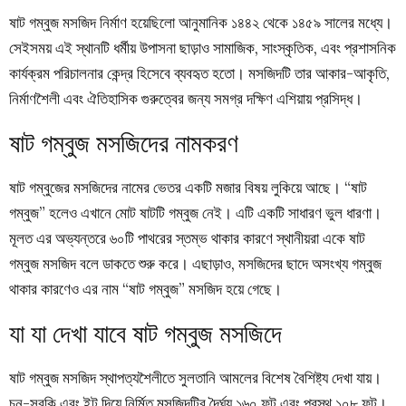
ষাট গম্বুজ মসজিদ নির্মাণ হয়েছিলো আনুমানিক ১৪৪২ থেকে ১৪৫৯ সালের মধ্যে।
সেইসময় এই স্থানটি ধর্মীয় উপাসনা ছাড়াও সামাজিক, সাংস্কৃতিক, এবং প্রশাসনিক
কার্যক্রম পরিচালনার কেন্দ্র হিসেবে ব্যবহৃত হতো। মসজিদটি তার আকার-আকৃতি,
নির্মাণশৈলী এবং ঐতিহাসিক গুরুত্বের জন্য সমগ্র দক্ষিণ এশিয়ায় প্রসিদ্ধ।
ষাট গম্বুজ মসজিদের নামকরণ
ষাট গম্বুজের মসজিদের নামের ভেতর একটি মজার বিষয় লুকিয়ে আছে। “ষাট
গম্বুজ” হলেও এখানে মোট ষাটটি গম্বুজ নেই। এটি একটি সাধারণ ভুল ধারণা।
মূলত এর অভ্যন্তরে ৬০টি পাথরের স্তম্ভ থাকার কারণে স্থানীয়রা একে ষাট
গম্বুজ মসজিদ বলে ডাকতে শুরু করে। এছাড়াও, মসজিদের ছাদে অসংখ্য গম্বুজ
থাকার কারণেও এর নাম “ষাট গম্বুজ” মসজিদ হয়ে গেছে।
যা যা দেখা যাবে ষাট গম্বুজ মসজিদে
ষাট গম্বুজ মসজিদ স্থাপত্যশৈলীতে সুলতানি আমলের বিশেষ বৈশিষ্ট্য দেখা যায়।
চুন-সুরকি এবং ইট দিয়ে নির্মিত মসজিদটির দৈর্ঘ্য ১৬০ ফুট এবং প্রস্থ ১০৮ ফুট।