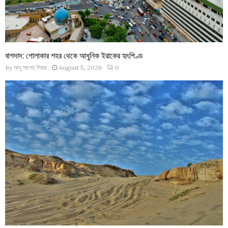
বাগদাদ: গোলাকার শহর থেকে আধুনিক ইরাকের হৃৎপিণ্ড
by
আবু সালেহ পিয়ার
August 5, 2026
0