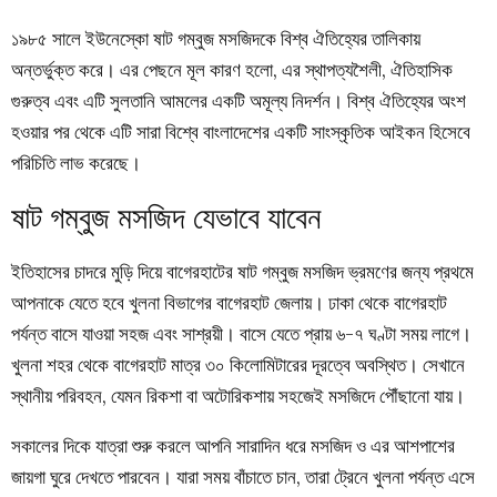
১৯৮৫ সালে ইউনেস্কো ষাট গম্বুজ মসজিদকে বিশ্ব ঐতিহ্যের তালিকায়
অন্তর্ভুক্ত করে। এর পেছনে মূল কারণ হলো, এর স্থাপত্যশৈলী, ঐতিহাসিক
গুরুত্ব এবং এটি সুলতানি আমলের একটি অমূল্য নিদর্শন। বিশ্ব ঐতিহ্যের অংশ
হওয়ার পর থেকে এটি সারা বিশ্বে বাংলাদেশের একটি সাংস্কৃতিক আইকন হিসেবে
পরিচিতি লাভ করেছে।
ষাট গম্বুজ মসজিদ যেভাবে যাবেন
ইতিহাসের চাদরে মুড়ি দিয়ে বাগেরহাটের ষাট গম্বুজ মসজিদ ভ্রমণের জন্য প্রথমে
আপনাকে যেতে হবে খুলনা বিভাগের বাগেরহাট জেলায়। ঢাকা থেকে বাগেরহাট
পর্যন্ত বাসে যাওয়া সহজ এবং সাশ্রয়ী। বাসে যেতে প্রায় ৬-৭ ঘণ্টা সময় লাগে।
খুলনা শহর থেকে বাগেরহাট মাত্র ৩০ কিলোমিটারের দূরত্বে অবস্থিত। সেখানে
স্থানীয় পরিবহন, যেমন রিকশা বা অটোরিকশায় সহজেই মসজিদে পৌঁছানো যায়।
সকালের দিকে যাত্রা শুরু করলে আপনি সারাদিন ধরে মসজিদ ও এর আশপাশের
জায়গা ঘুরে দেখতে পারবেন। যারা সময় বাঁচাতে চান, তারা ট্রেনে খুলনা পর্যন্ত এসে