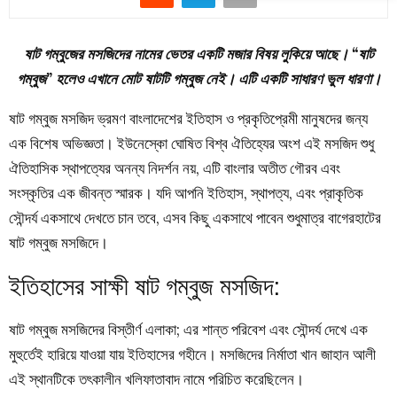
ষাট গম্বুজের মসজিদের নামের ভেতর একটি মজার বিষয় লুকিয়ে আছে। “ষাট
গম্বুজ” হলেও এখানে মোট ষাটটি গম্বুজ নেই। এটি একটি সাধারণ ভুল ধারণা।
ষাট গম্বুজ মসজিদ ভ্রমণ বাংলাদেশের ইতিহাস ও প্রকৃতিপ্রেমী মানুষদের জন্য
এক বিশেষ অভিজ্ঞতা। ইউনেস্কো ঘোষিত বিশ্ব ঐতিহ্যের অংশ এই মসজিদ শুধু
ঐতিহাসিক স্থাপত্যের অনন্য নিদর্শন নয়, এটি বাংলার অতীত গৌরব এবং
সংস্কৃতির এক জীবন্ত স্মারক। যদি আপনি ইতিহাস, স্থাপত্য, এবং প্রাকৃতিক
সৌন্দর্য একসাথে দেখতে চান তবে, এসব কিছু একসাথে পাবেন শুধুমাত্র বাগেরহাটের
ষাট গম্বুজ মসজিদে।
ইতিহাসের সাক্ষী ষাট গম্বুজ মসজিদ:
ষাট গম্বুজ মসজিদের বিস্তীর্ণ এলাকা; এর শান্ত পরিবেশ এবং সৌন্দর্য দেখে এক
মুহুর্তেই হারিয়ে যাওয়া যায় ইতিহাসের গহীনে। মসজিদের নির্মাতা খান জাহান আলী
এই স্থানটিকে তৎকালীন খলিফাতাবাদ নামে পরিচিত করেছিলেন।