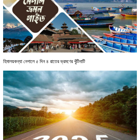
হিমালয়কন্যা নেপালে ৫ দিন ৪ রাতের ভ্রমণের খুঁটিনাটি