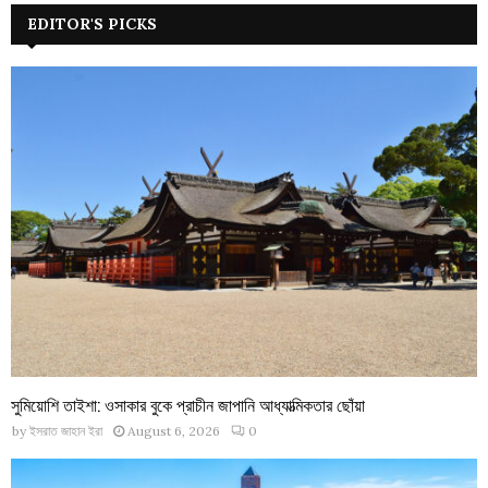
EDITOR'S PICKS
সুমিয়োশি তাইশা: ওসাকার বুকে প্রাচীন জাপানি আধ্যাত্মিকতার ছোঁয়া
by
ইসরাত জাহান ইরা
August 6, 2026
0