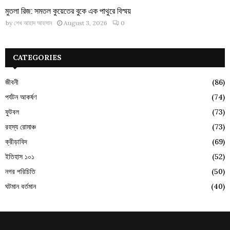
মুতলা রিজ: সমতল কুয়েতের বুকে এক পাথুরে বিস্ময়
by
শেখ আহাদ আহসান
August 3, 2026
0
CATEGORIES
জীবনী
(86)
পর্যটন আকর্ষণ
(74)
ফুটবল
(73)
রহস্য রোমাঞ্চ
(73)
ক্রীড়াবিদ
(69)
ইতিহাস ১০১
(52)
নগর পরিচিতি
(50)
ঘটমান বর্তমান
(40)