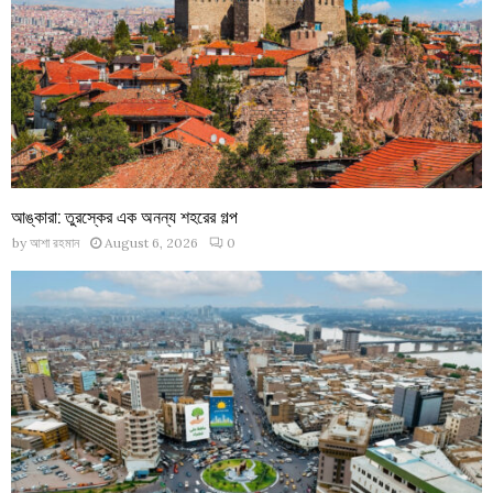
আঙ্কারা: তুরস্কের এক অনন্য শহরের গল্প
by
আশা রহমান
August 6, 2026
0