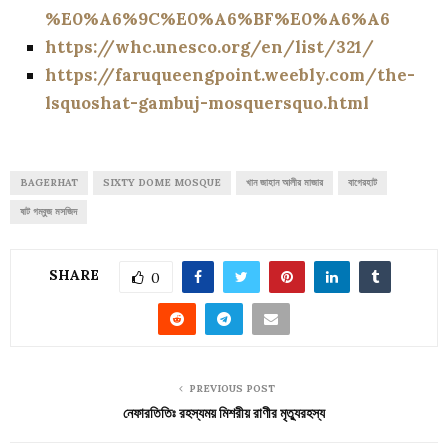
%E0%A6%9C%E0%A6%BF%E0%A6%A6
https://whc.unesco.org/en/list/321/
https://faruqueengpoint.weebly.com/the-
lsquoshat-gambuj-mosquersquo.html
BAGERHAT
SIXTY DOME MOSQUE
খান জাহান আলীর মাজার
বাগেরহাট
ষাট গম্বুজ মসজিদ
SHARE
0
PREVIOUS POST
নেফারতিতিঃ রহস্যময় মিশরীয় রাণীর মৃত্যুরহস্য