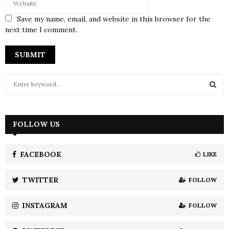
Save my name, email, and website in this browser for the
next time I comment.
S
e
a
S
r
c
FOLLOW US
E
h
f
A
o
FACEBOOK
LIKE
r
R
:
TWITTER
FOLLOW
C
INSTAGRAM
FOLLOW
H