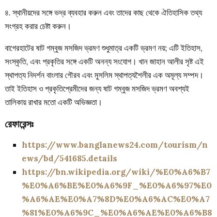
৪. স্থানীয়দের সঙ্গে ভদ্র ব্যবহার করুন এবং তাদের কাছ থেকে ঐতিহাসিক তথ্য
সংগ্রহ করার চেষ্টা করুন।
বাগেরহাটের ষাট গম্বুজ মসজিদ ভ্রমণ শুধুমাত্র একটি ভ্রমণ নয়; এটি ইতিহাস,
সংস্কৃতি, এবং প্রকৃতির সঙ্গে একটি অনন্য সংযোগ। খান জাহান আলীর সৃষ্ট এই
স্থাপত্য নিদর্শন বাংলার গৌরব এবং মুসলিম স্থাপত্যশৈলীর এক অমূল্য সম্পদ।
তাই ইতিহাস ও প্রকৃতিপ্রেমীদের জন্য ষাট গম্বুজ মসজিদ ভ্রমণ অবশ্যই
তালিকায় রাখার মতো একটি অভিজ্ঞতা।
রেফারেন্সঃ
https://www.banglanews24.com/tourism/n
ews/bd/541685.details
https://bn.wikipedia.org/wiki/%E0%A6%B7
%E0%A6%BE%E0%A6%9F_%E0%A6%97%E0
%A6%AE%E0%A7%8D%E0%A6%AC%E0%A7
%81%E0%A6%9C_%E0%A6%AE%E0%A6%B8