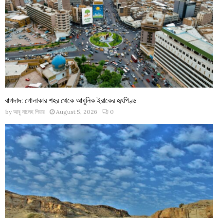
বাগদাদ: গোলাকার শহর থেকে আধুনিক ইরাকের হৃৎপিণ্ড
by
আবু সালেহ পিয়ার
August 5, 2026
0