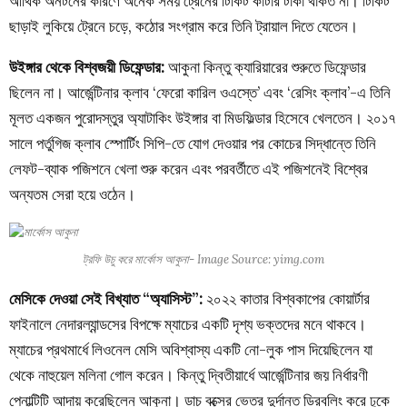
আর্থিক অনটনের কারণে অনেক সময় ট্রেনের টিকিট কাটার টাকা থাকত না। টিকিট
ছাড়াই লুকিয়ে ট্রেনে চড়ে, কঠোর সংগ্রাম করে তিনি ট্রায়াল দিতে যেতেন।
উইঙ্গার থেকে বিশ্বজয়ী ডিফেন্ডার:
আকুনা কিন্তু ক্যারিয়ারের শুরুতে ডিফেন্ডার
ছিলেন না। আর্জেন্টিনার ক্লাব ‘ফেরো কারিল ওএস্তে’ এবং ‘রেসিং ক্লাব’-এ তিনি
মূলত একজন পুরোদস্তুর অ্যাটাকিং উইঙ্গার বা মিডফিল্ডার হিসেবে খেলতেন। ২০১৭
সালে পর্তুগিজ ক্লাব স্পোর্টিং সিপি-তে যোগ দেওয়ার পর কোচের সিদ্ধান্তে তিনি
লেফট-ব্যাক পজিশনে খেলা শুরু করেন এবং পরবর্তীতে এই পজিশনেই বিশ্বের
অন্যতম সেরা হয়ে ওঠেন।
ট্রফি উচু করে মার্কোস আকুনা- Image Source: yimg.com
মেসিকে দেওয়া সেই বিখ্যাত “অ্যাসিস্ট”:
২০২২ কাতার বিশ্বকাপের কোয়ার্টার
ফাইনালে নেদারল্যান্ডসের বিপক্ষে ম্যাচের একটি দৃশ্য ভক্তদের মনে থাকবে।
ম্যাচের প্রথমার্ধে লিওনেল মেসি অবিশ্বাস্য একটি নো-লুক পাস দিয়েছিলেন যা
থেকে নাহুয়েল মলিনা গোল করেন। কিন্তু দ্বিতীয়ার্ধে আর্জেন্টিনার জয় নির্ধারণী
পেনাল্টিটি আদায় করেছিলেন আকুনা। ডাচ বক্সের ভেতর দুর্দান্ত ড্রিবলিং করে ঢুকে