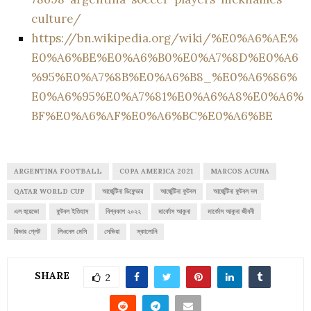
culture/
https://bn.wikipedia.org/wiki/%E0%A6%AE%
E0%A6%BE%E0%A6%B0%E0%A7%8D%E0%A6
%95%E0%A7%8B%E0%A6%B8_%E0%A6%86%
E0%A6%95%E0%A7%81%E0%A6%A8%E0%A6%
BF%E0%A6%AF%E0%A6%BC%E0%A6%BE
ARGENTINA FOOTBALL
COPA AMERICA 2021
MARCOS ACUNA
QATAR WORLD CUP
আর্জেন্টিনা ডিফেন্ডার
আর্জেন্টিনা ফুটবল
আর্জেন্টিনা ফুটবল দল
এল হুয়েভো
ফুটবল ইতিহাস
বিশ্বকাপ ২০২২
মার্কোস আকুনা
মার্কোস আকুনা জীবনী
রিভার প্লেট
লিওনেল মেসি
সেভিয়া
স্কালোনি
SHARE
2