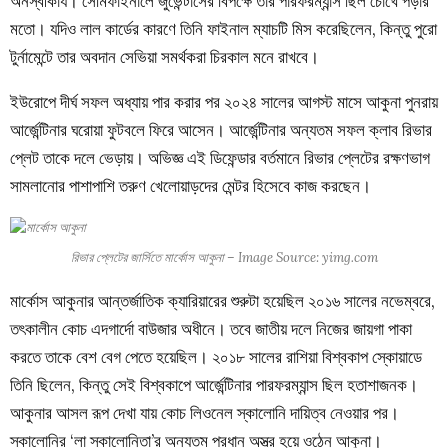
অনস্বীকার্য। সেমিফাইনালে জুভেন্টাসের বিপক্ষে তার পারফরম্যান্স ছিল চোখে পড়ার
মতো। যদিও লাল কার্ডের কারণে তিনি ফাইনাল ম্যাচটি মিস করেছিলেন, কিন্তু পুরো
টুর্নামেন্টে তার অবদান সেভিয়া সমর্থকরা চিরকাল মনে রাখবে।
ইউরোপে দীর্ঘ সফল অধ্যায় পার করার পর ২০২৪ সালের আগস্ট মাসে আকুনা পুনরায়
আর্জেন্টিনার ঘরোয়া ফুটবলে ফিরে আসেন। আর্জেন্টিনার অন্যতম সফল ক্লাব রিভার
প্লেট তাকে দলে ভেড়ায়। অভিজ্ঞ এই ডিফেন্ডার বর্তমানে রিভার প্লেটের রক্ষণভাগ
সামলানোর পাশাপাশি তরুণ খেলোয়াড়দের মেন্টর হিসেবে কাজ করছেন।
রিভার প্লেটের জার্সিতে মার্কোস আকুনা – Image Source: yimg.com
মার্কোস আকুনার আন্তর্জাতিক ক্যারিয়ারের শুরুটা হয়েছিল ২০১৬ সালের নভেম্বরে,
তৎকালীন কোচ এদগার্দো বাউজার অধীনে। তবে জাতীয় দলে নিজের জায়গা পাকা
করতে তাকে বেশ বেগ পেতে হয়েছিল। ২০১৮ সালের রাশিয়া বিশ্বকাপ স্কোয়াডে
তিনি ছিলেন, কিন্তু সেই বিশ্বকাপে আর্জেন্টিনার পারফরম্যান্স ছিল হতাশাজনক।
আকুনার আসল রূপ দেখা যায় কোচ লিওনেল স্কালোনি দায়িত্ব নেওয়ার পর।
স্কালোনির ‘লা স্কালোনিতা’র অন্যতম প্রধান অস্ত্র হয়ে ওঠেন আকুনা।