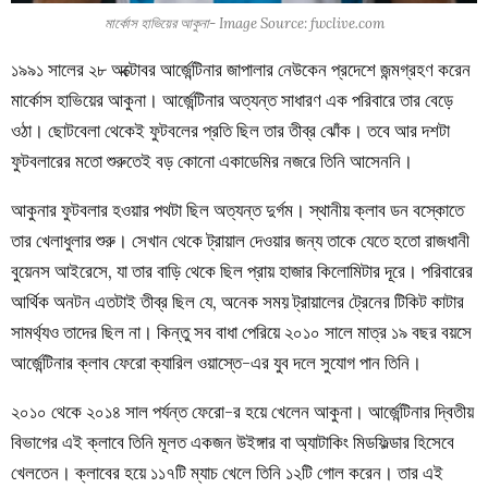
মার্কোস হাভিয়ের আকুনা- Image Source: fwclive.com
১৯৯১ সালের ২৮ অক্টোবর আর্জেন্টিনার জাপালার নেউকেন প্রদেশে জন্মগ্রহণ করেন
মার্কোস হাভিয়ের আকুনা। আর্জেন্টিনার অত্যন্ত সাধারণ এক পরিবারে তার বেড়ে
ওঠা। ছোটবেলা থেকেই ফুটবলের প্রতি ছিল তার তীব্র ঝোঁক। তবে আর দশটা
ফুটবলারের মতো শুরুতেই বড় কোনো একাডেমির নজরে তিনি আসেননি।
আকুনার ফুটবলার হওয়ার পথটা ছিল অত্যন্ত দুর্গম। স্থানীয় ক্লাব ডন বস্কোতে
তার খেলাধুলার শুরু। সেখান থেকে ট্রায়াল দেওয়ার জন্য তাকে যেতে হতো রাজধানী
বুয়েনস আইরেসে, যা তার বাড়ি থেকে ছিল প্রায় হাজার কিলোমিটার দূরে। পরিবারের
আর্থিক অনটন এতটাই তীব্র ছিল যে, অনেক সময় ট্রায়ালের ট্রেনের টিকিট কাটার
সামর্থ্যও তাদের ছিল না। কিন্তু সব বাধা পেরিয়ে ২০১০ সালে মাত্র ১৯ বছর বয়সে
আর্জেন্টিনার ক্লাব ফেরো ক্যারিল ওয়াস্তে-এর যুব দলে সুযোগ পান তিনি।
২০১০ থেকে ২০১৪ সাল পর্যন্ত ফেরো-র হয়ে খেলেন আকুনা। আর্জেন্টিনার দ্বিতীয়
বিভাগের এই ক্লাবে তিনি মূলত একজন উইঙ্গার বা অ্যাটাকিং মিডফিল্ডার হিসেবে
খেলতেন। ক্লাবের হয়ে ১১৭টি ম্যাচ খেলে তিনি ১২টি গোল করেন। তার এই