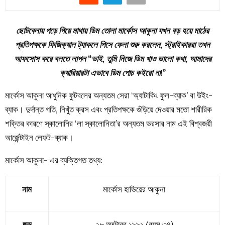
ছোটবেলায় পড়ে গিয়ে মাথায় ডিম তোলা মার্কোস আকুনা যখন বড় হয়ে মাঠের
প্রতিপক্ষকে ফিজিক্যাল ট্যাকলে পিসে ফেলা শুরু করলেন, স্ট্রাইকাররা তখন
আফসোস করে বলতে লাগল “ভাই, তুমি নিজে ডিম খাও ভালো কথা, আমাদের
ক্যারিয়ারটা এভাবে ডিম পোচ কইরো না!”
মার্কোস আকুনা আধুনিক ফুটবলের অন্যতম সেরা ‘অ্যাটাকিং ফুল-ব্যাক’ বা উইং-
ব্যাক। দুর্দান্ত গতি, নিখুঁত ক্রস এবং প্রতিপক্ষকে গুঁড়িয়ে দেওয়ার মতো শারীরিক
শক্তির কারণে স্কালোনির ‘লা স্কালোনিতা’র অন্যতম ভরসার নাম এই বিশ্বজয়ী
আর্জেন্টাইন লেফট-ব্যাক।
মার্কোস আকুনা- এর ব্যক্তিগত তথ্য:
নাম
মার্কোস হাভিয়ের আকুনা
জন্ম
২৮ অক্টোবর ১৯৯১ (বয়স ৩৪)