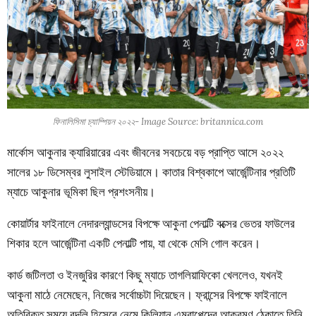
ফিনালিসিমা চ্যাম্পিয়ন ২০২২- Image Source: britannica.com
মার্কোস আকুনার ক্যারিয়ারের এবং জীবনের সবচেয়ে বড় প্রাপ্তি আসে ২০২২
সালের ১৮ ডিসেম্বর লুসাইল স্টেডিয়ামে। কাতার বিশ্বকাপে আর্জেন্টিনার প্রতিটি
ম্যাচে আকুনার ভূমিকা ছিল প্রশংসনীয়।
কোয়ার্টার ফাইনালে নেদারল্যান্ডসের বিপক্ষে আকুনা পেনাল্টি বক্সের ভেতর ফাউলের
শিকার হলে আর্জেন্টিনা একটি পেনাল্টি পায়, যা থেকে মেসি গোল করেন।
কার্ড জটিলতা ও ইনজুরির কারণে কিছু ম্যাচে তাগলিয়াফিকো খেললেও, যখনই
আকুনা মাঠে নেমেছেন, নিজের সর্বোচ্চটা দিয়েছেন। ফ্রান্সের বিপক্ষে ফাইনালে
অতিরিক্ত সময়ে বদলি হিসেবে নেমে কিলিয়ান এমবাপ্পেদের আক্রমণ ঠেকাতে তিনি