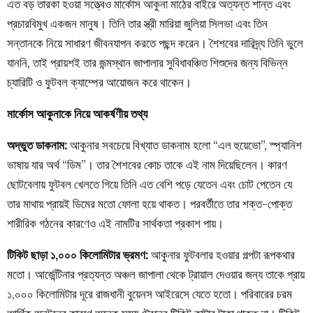
এত বড় তারকা হওয়া সত্ত্বেও মার্কোস আকুনা মাঠের বাইরে অত্যন্ত শান্ত এবং
প্রচারবিমুখ একজন মানুষ। তিনি তার স্ত্রী মারিয়া জুলিয়া সিলভা এবং তিন
সন্তানকে নিয়ে সাধারণ জীবনযাপন করতে পছন্দ করেন। শৈশবের দারিদ্র্য তিনি ভুলে
যাননি, তাই প্রায়শই তার জন্মস্থান জাপালার সুবিধাবঞ্চিত শিশুদের জন্য বিভিন্ন
চ্যারিটি ও ফুটবল ক্যাম্পের আয়োজন করে থাকেন।
মার্কোস আকুনাকে নিয়ে আকর্ষণীয় তথ্য
অদ্ভুত ডাকনাম:
আকুনার সবচেয়ে বিখ্যাত ডাকনাম হলো “এল হুয়েভো”, স্প্যানিশ
ভাষায় যার অর্থ “ডিম”। তার শৈশবের কোচ তাকে এই নাম দিয়েছিলেন। কারণ
ছোটবেলায় ফুটবল খেলতে গিয়ে তিনি এত বেশি পড়ে যেতেন এবং চোট পেতেন যে
তার মাথায় প্রায়ই ডিমের মতো ফোলা হয়ে থাকত। পরবর্তীতে তার শক্ত-পোক্ত
শারীরিক গঠনের কারণেও এই নামটির সার্থকতা প্রকাশ পায়।
টিকিট ছাড়া ১,০০০ কিলোমিটার ভ্রমণ:
আকুনার ফুটবলার হওয়ার গল্পটা রূপকথার
মতো। আর্জেন্টিনার প্রত্যন্ত অঞ্চল জাপালা থেকে ট্রায়াল দেওয়ার জন্য তাকে প্রায়
১,০০০ কিলোমিটার দূরে রাজধানী বুয়েনস আইরেসে যেতে হতো। পরিবারের চরম