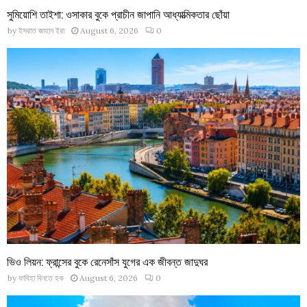
সুমিয়োশি তাইশা: ওসাকার বুকে প্রাচীন জাপানি আধ্যাত্মিকতার ছোঁয়া
by
ইসরাত জাহান ইরা
August 6, 2026
0
ভিও লিয়ন: ফ্রান্সের বুকে রেনেসাঁস যুগের এক জীবন্ত জাদুঘর
by
ফাবিহা বিনতে হক
August 6, 2026
0