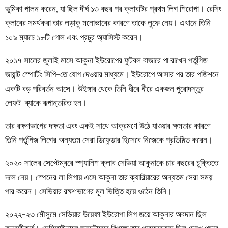
ভূমিকা পালন করেন, যা ছিল দীর্ঘ ১৩ বছর পর ক্লাবটির প্রথম লিগ শিরোপা। রেসিং
ক্লাবের সমর্থকরা তার লড়াকু মনোভাবের কারণে তাকে লুফে নেয়। এখানে তিনি
১০৯ ম্যাচে ১৮টি গোল এবং প্রচুর অ্যাসিস্ট করেন।
২০১৭ সালের জুলাই মাসে আকুনা ইউরোপের ফুটবল বাজারে পা রাখেন পর্তুগিজ
জায়ান্ট স্পোর্টিং সিপি-তে যোগ দেওয়ার মাধ্যমে। ইউরোপে আসার পর তার পজিশনে
একটি বড় পরিবর্তন আসে। উইঙ্গার থেকে তিনি ধীরে ধীরে একজন পুরোদস্তুর
লেফট-ব্যাকে রূপান্তরিত হন।
তার রক্ষণভাগের দক্ষতা এবং একই সাথে আক্রমণে উঠে যাওয়ার ক্ষমতার কারণে
তিনি পর্তুগিজ লিগের অন্যতম সেরা ডিফেন্ডার হিসেবে নিজেকে প্রতিষ্ঠিত করেন।
২০২০ সালের সেপ্টেম্বরে স্প্যানিশ ক্লাব সেভিয়া আকুনাকে চার বছরের চুক্তিতে
দলে নেয়। স্পেনের লা লিগায় এসে আকুনা তার ক্যারিয়ারের অন্যতম সেরা সময়
পার করেন। সেভিয়ার রক্ষণভাগের মূল ভিত্তি হয়ে ওঠেন তিনি।
২০২২-২৩ মৌসুমে সেভিয়ার উয়েফা ইউরোপা লিগ জয়ে আকুনার অবদান ছিল