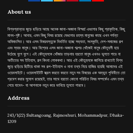
About us
বিশ্বপ্রান্তর জুড়ে ছড়িয়ে আছে অনেক জানা-অজানা বিস্ময়! এগুলোর কিছু প্রাকৃতিক, কিছু
মানব-সৃষ্ট। আবার, এমন কিছু বিষয় রয়েছে যেগুলোর রহস্য মানুষের কাছে এখন পর্যন্ত
অমিমাংসিত। আর এসব বিষয়বস্তুকে বিবর্তিত হচ্ছে সভ্যতা, সংস্কৃতি, দেশ-সমাজের গল্প
এবং স্বয়ং মানুষ। আর বিশ্বের এসব জানা-অজানা গল্পের খোঁজেই মানুষ কৌতূহলী হয়ে
উঠেছে যুগে যুগে। এই কৌতূহলকে খোঁজার তাড়নায় হয়তো মানুষ এখনও ভুলতে পারে না
অতীতের সব ইতিহাস, গল্প কিংবা লোককথা। আর এই কৌতুহলকে জাগিয়ে রাখতেই বিশ্ব
জুড়ে ছড়িয়ে ছিটিয়ে থাকা সব গল্প-ইতিহাস ও নানা তথ্য নিয়ে হাজির হয়েছি আমাদের এই
ওয়েবসাইটে। ওয়েবসাইটটি স্ক্রল করতে করতে নতুন সব বিষয়ের এক অদ্ভুত পৃথিবীতে তো
প্রবেশ করার সুযোগ রয়েছেই, তার সাথে হয়তো কোনো পরিচিত বিষয় সম্পর্কেও এমন তথ্য
পেয়ে যাবেন- যা আপনাকে নতুন করে ভাবিয়ে তুলতে পারবে।
Address
243/1(22) Sultangoang, Rajmoshuri, Mohammadpur, Dhaka-
1209