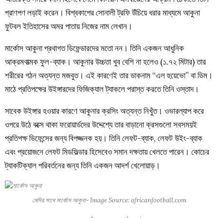
প্রাণপণ লড়াই করেন। বিশ্বকাপের সোনালী ট্রফি উঁচিয়ে ধরার মাধ্যমে আকুনা
ফুটবল ইতিহাসের অমর পাতায় নিজের নাম লেখান।
মার্কোস আকুনা প্রথাগত ডিফেন্ডারদের মতো নন। তিনি একজন আধুনিক
আক্রমণাত্মক ফুল-ব্যাক। আকুনার উচ্চতা খুব বেশি না হলেও (১.৭২ মিটার) তার
শরীরের গঠন অত্যন্ত মজবুত। এই কারণেই তার ডাকনাম “এল হুয়েভো” বা ডিম।
মাঠে প্রতিপক্ষের উইঙ্গারদের ফিজিক্যাল ট্যাকলে পরাস্ত করতে তিনি ওস্তাদ।
সাবেক উইঙ্গার হওয়ার কারণে আকুনার ক্রসিং অত্যন্ত নিখুঁত। ওভারল্যাপ করে
ওপরে উঠে বক্সে থাকা ফরোয়ার্ডদের উদ্দেশ্যে তার বাড়ানো ক্রসগুলো সবসময়ই
প্রতিপক্ষ ডিফেন্সের জন্য বিপজ্জনক হয়। তিনি লেফট-ব্যাক, লেফট উইং-ব্যাক
এবং প্রয়োজনে লেফট মিডফিল্ডার হিসেবেও সমান দক্ষতায় খেলতে পারেন। কোচের
ট্যাকটিক্যাল পরিবর্তনের জন্য তিনি একজন আদর্শ খেলোয়াড়।
মেসির সাথে মার্কোস আকুনা- Image Source: africanfootball.com