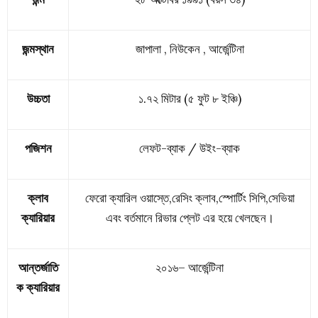
জন্মস্থান
জাপালা , নিউকেন , আর্জেন্টিনা
উচ্চতা
১.৭২ মিটার (৫ ফুট ৮ ইঞ্চি)
পজিশন
লেফট-ব্যাক / উইং-ব্যাক
ক্লাব
ফেরো ক্যারিল ওয়াস্তে,রেসিং ক্লাব,স্পোর্টিং সিপি,সেভিয়া
ক্যারিয়ার
এবং বর্তমানে রিভার প্লেট এর হয়ে খেলছেন।
আন্তর্জাতি
২০১৬–
আর্জেন্টিনা
ক ক্যারিয়ার