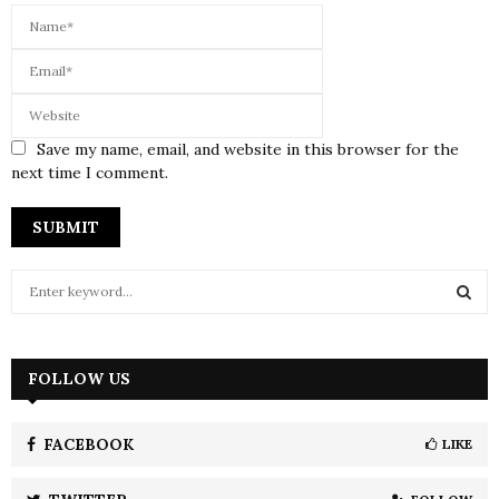
Save my name, email, and website in this browser for the
next time I comment.
S
e
a
S
r
c
FOLLOW US
E
h
f
A
o
FACEBOOK
LIKE
r
R
: