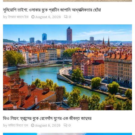
সুমিয়োশি তাইশা: ওসাকার বুকে প্রাচীন জাপানি আধ্যাত্মিকতার ছোঁয়া
by
ইসরাত জাহান ইরা
August 6, 2026
0
ভিও লিয়ন: ফ্রান্সের বুকে রেনেসাঁস যুগের এক জীবন্ত জাদুঘর
by
ফাবিহা বিনতে হক
August 6, 2026
0