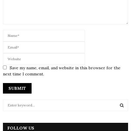
Save my name, email, and website in this browser for the
next time I comment.
S
e
a
S
r
c
FOLLOW US
E