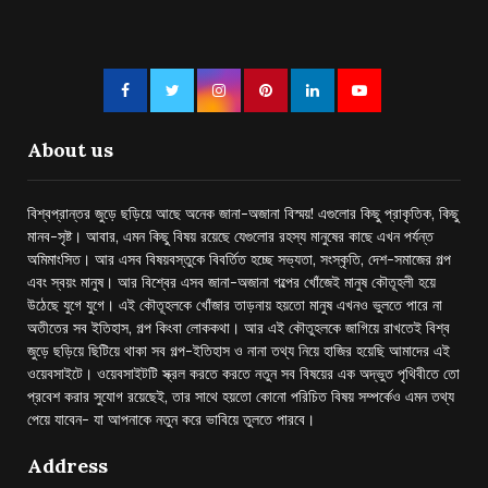
About us
বিশ্বপ্রান্তর জুড়ে ছড়িয়ে আছে অনেক জানা-অজানা বিস্ময়! এগুলোর কিছু প্রাকৃতিক, কিছু
মানব-সৃষ্ট। আবার, এমন কিছু বিষয় রয়েছে যেগুলোর রহস্য মানুষের কাছে এখন পর্যন্ত
অমিমাংসিত। আর এসব বিষয়বস্তুকে বিবর্তিত হচ্ছে সভ্যতা, সংস্কৃতি, দেশ-সমাজের গল্প
এবং স্বয়ং মানুষ। আর বিশ্বের এসব জানা-অজানা গল্পের খোঁজেই মানুষ কৌতূহলী হয়ে
উঠেছে যুগে যুগে। এই কৌতূহলকে খোঁজার তাড়নায় হয়তো মানুষ এখনও ভুলতে পারে না
অতীতের সব ইতিহাস, গল্প কিংবা লোককথা। আর এই কৌতুহলকে জাগিয়ে রাখতেই বিশ্ব
জুড়ে ছড়িয়ে ছিটিয়ে থাকা সব গল্প-ইতিহাস ও নানা তথ্য নিয়ে হাজির হয়েছি আমাদের এই
ওয়েবসাইটে। ওয়েবসাইটটি স্ক্রল করতে করতে নতুন সব বিষয়ের এক অদ্ভুত পৃথিবীতে তো
প্রবেশ করার সুযোগ রয়েছেই, তার সাথে হয়তো কোনো পরিচিত বিষয় সম্পর্কেও এমন তথ্য
পেয়ে যাবেন- যা আপনাকে নতুন করে ভাবিয়ে তুলতে পারবে।
Address