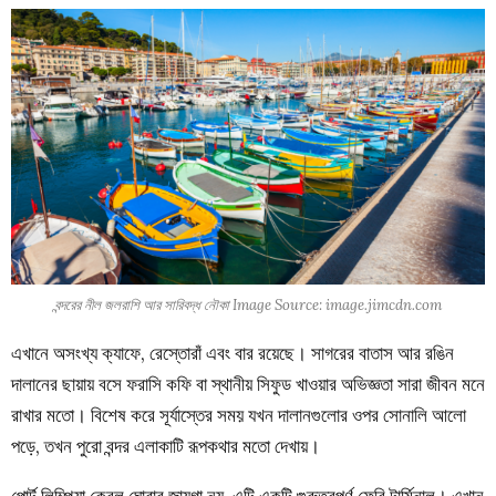
বন্দরের নীল জলরাশি আর সারিবদ্ধ নৌকা Image Source: image.jimcdn.com
এখানে অসংখ্য ক্যাফে, রেস্তোরাঁ এবং বার রয়েছে। সাগরের বাতাস আর রঙিন
দালানের ছায়ায় বসে ফরাসি কফি বা স্থানীয় সিফুড খাওয়ার অভিজ্ঞতা সারা জীবন মনে
রাখার মতো। বিশেষ করে সূর্যাস্তের সময় যখন দালানগুলোর ওপর সোনালি আলো
পড়ে, তখন পুরো বন্দর এলাকাটি রূপকথার মতো দেখায়।
পোর্ট লিম্পিয়া কেবল ঘোরার জায়গা নয়, এটি একটি গুরুত্বপূর্ণ ফেরি টার্মিনাল। এখান