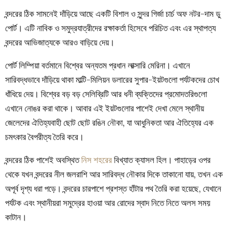
বন্দরের ঠিক সামনেই দাঁড়িয়ে আছে একটি বিশাল ও সুন্দর গির্জা চার্চ অফ নটর-দাম ডু
পোর্ট। এটি নাবিক ও সমুদ্রযাত্রীদের রক্ষাকর্তা হিসেবে পরিচিত এবং এর স্থাপত্য
বন্দরের আভিজাত্যকে আরও বাড়িয়ে দেয়।
পোর্ট লিম্পিয়া বর্তমানে বিশ্বের অন্যতম প্রধান লাক্সারি মেরিনা। এখানে
সারিবদ্ধভাবে দাঁড়িয়ে থাকা মাল্টি-মিলিয়ন ডলারের সুপার-ইয়টগুলো পর্যটকদের চোখ
ধাঁধিয়ে দেয়। বিশ্বের বড় বড় সেলিব্রিটি আর ধনী ব্যক্তিদের প্রমোদতরিগুলো
এখানে নোঙর করা থাকে। আবার এই ইয়টগুলোর পাশেই দেখা মেলে স্থানীয়
জেলেদের ঐতিহ্যবাহী ছোট ছোট রঙিন নৌকা, যা আধুনিকতা আর ঐতিহ্যের এক
চমৎকার বৈপরীত্য তৈরি করে।
বন্দরের ঠিক পাশেই অবস্থিত
নিস শহরের
বিখ্যাত ক্যাসল হিল। পাহাড়ের ওপর
থেকে যখন বন্দরের নীল জলরাশি আর সারিবদ্ধ নৌকার দিকে তাকানো যায়, তখন এক
অপূর্ব দৃশ্য ধরা পড়ে। বন্দরের চারপাশে প্রশস্ত হাঁটার পথ তৈরি করা হয়েছে, যেখানে
পর্যটক এবং স্থানীয়রা সমুদ্রের হাওয়া আর রোদের স্বাদ নিতে নিতে অলস সময়
কাটান।