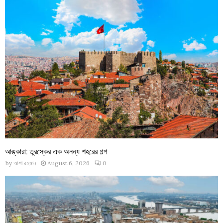
আঙ্কারা: তুরস্কের এক অনন্য শহরের গল্প
by
আশা রহমান
August 6, 2026
0