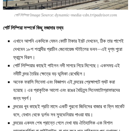
পোর্ট লিম্পিয়া Image Source: dynamic-media-cdn.tripadvisor.com
পোর্ট লিম্পিয়া সম্পর্কে কিছু মজাদার তথ্য
এখানে আপনি একদিকে যেমন কোটি টাকার ইয়ট দেখবেন, ঠিক তার পাশেই
দেখবেন ১৮শ শতাব্দীর প্রাচীন জেনোয়েজ স্টাইলের ভবন—এই দৃশ্য পুরো
ফ্রান্সে বিরল।
পোর্ট লিম্পিয়ার কাছেই পাইলন নদী সাগরে গিয়ে মিশেছে। একসময় এই
নদীটি বন্দর তৈরির ক্ষেত্রে বড় ভূমিকা রেখেছিল।
অনেক ফরাসি সিনেমা এবং বিজ্ঞাপন এই বন্দরের প্রেক্ষাপটে শ্যুট করা
হয়েছে। এর প্রাকৃতিক আলো এবং রঙের বৈচিত্র্য সিনেমাটোগ্রাফারদের
জন্য স্বর্গ।
বন্দরের খুব কাছেই প্রতি মাসে একটি পুরনো জিনিসের বাজার বা ফ্লি মার্কেট
বসে, যেখান থেকে দুর্লভ সব স্যুভেনিয়ার পাওয়া যায়।
বন্দরের একদম শেষ প্রান্তে গেলে দেখা যায় ঐতিহাসিক এক বিশাল
আলোকবর্তিকা বা লাইটহাউস, যা শত বছর ধরে নাবিকদের পথ দেখাচ্ছে।