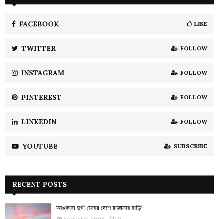
h
f
A
o
FACEBOOK
LIKE
r
R
:
TWITTER
FOLLOW
C
INSTAGRAM
FOLLOW
H
PINTEREST
FOLLOW
LINKEDIN
FOLLOW
YOUTUBE
SUBSCRIBE
RECENT POSTS
আঙ্কারা দুর্গ: মেঘের দেশে রাজাদের বাড়ি!