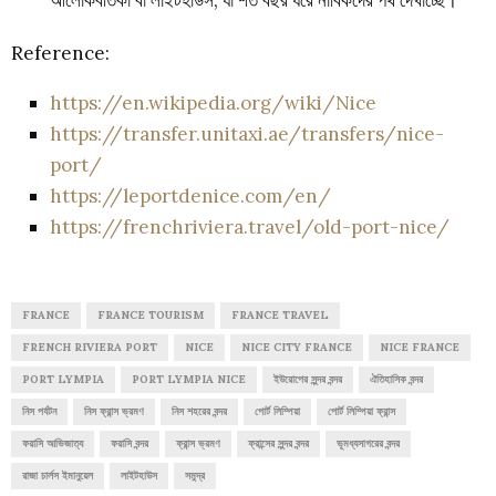
Reference:
https://en.wikipedia.org/wiki/Nice
https://transfer.unitaxi.ae/transfers/nice-
port/
https://leportdenice.com/en/
https://frenchriviera.travel/old-port-nice/
FRANCE
FRANCE TOURISM
FRANCE TRAVEL
FRENCH RIVIERA PORT
NICE
NICE CITY FRANCE
NICE FRANCE
PORT LYMPIA
PORT LYMPIA NICE
ইউরোপের সুন্দর বন্দর
ঐতিহাসিক বন্দর
নিস পর্যটন
নিস ফ্রান্স ভ্রমণ
নিস শহরের বন্দর
পোর্ট লিম্পিয়া
পোর্ট লিম্পিয়া ফ্রান্স
ফরাসি আভিজাত্য
ফরাসি বন্দর
ফ্রান্স ভ্রমণ
ফ্রান্সের সুন্দর বন্দর
ভূমধ্যসাগরের বন্দর
রাজা চার্লস ইমানুয়েল
লাইটহাউস
সমুদ্র