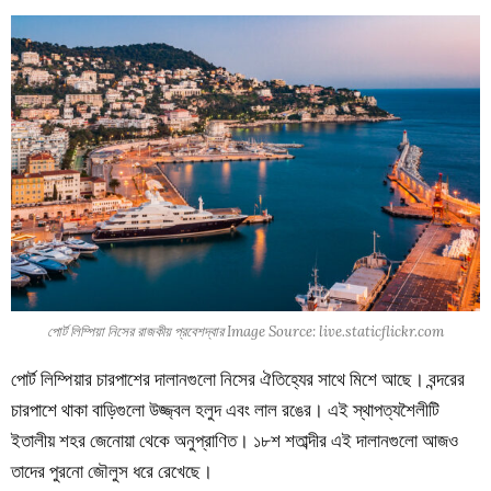
পোর্ট লিম্পিয়া নিসের রাজকীয় প্রবেশদ্বার Image Source: live.staticflickr.com
পোর্ট লিম্পিয়ার চারপাশের দালানগুলো নিসের ঐতিহ্যের সাথে মিশে আছে। বন্দরের
চারপাশে থাকা বাড়িগুলো উজ্জ্বল হলুদ এবং লাল রঙের। এই স্থাপত্যশৈলীটি
ইতালীয় শহর জেনোয়া থেকে অনুপ্রাণিত। ১৮শ শতাব্দীর এই দালানগুলো আজও
তাদের পুরনো জৌলুস ধরে রেখেছে।