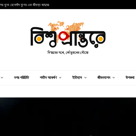
্কের এক অনন্য শহরের গল্প
ব
নগর পরিচিতি
পর্যটন আকর্ষণ
ইতিহাস
জীবনযাপন
উপকথা