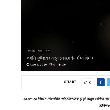
ক্রীড়াবিদ
জীবনী
ফুটবল
ফরাসি ফুটবলের নতুন সেনসেশন রবিন রিসার
June 8, 2026
0
176
SHARE
0
২০২৫-২৬ সিজনে পিএসজির দোন্নারুম্মাকে বুড়ো আঙুল দেখিয়ে লেন্সে
মালিকও 