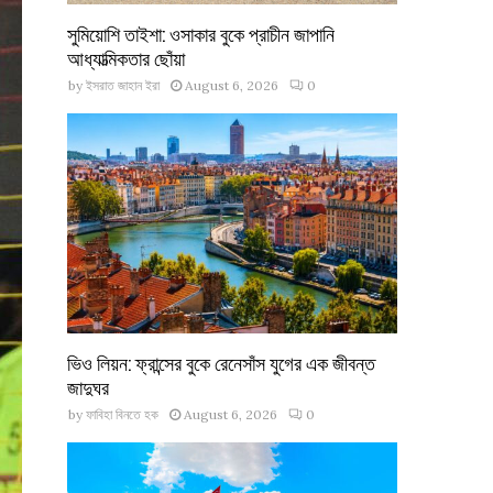
সুমিয়োশি তাইশা: ওসাকার বুকে প্রাচীন জাপানি
আধ্যাত্মিকতার ছোঁয়া
by
ইসরাত জাহান ইরা
August 6, 2026
0
ভিও লিয়ন: ফ্রান্সের বুকে রেনেসাঁস যুগের এক জীবন্ত
জাদুঘর
by
ফাবিহা বিনতে হক
August 6, 2026
0