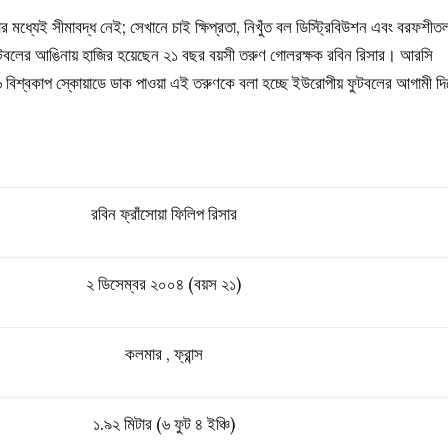
ধ্যেই সীমাবদ্ধ নেই; সেখানে চাই ক্ষিপ্রতা, নিখুঁত বল ডিস্ট্রিবিউশন এবং বরফশীত
 ফুটবলের আঙিনায় হাজির হয়েছেন ২১ বছর বয়সী তরুণ গোলরক্ষক রবিন রিসার। আরসি
০২৬ বিশ্বকাপ স্কোয়াডে ডাক পাওয়া এই তরুণকে বলা হচ্ছে ইউরোপীয় ফুটবলের আগামী দ
রবিন ফ্রাঁসোয়া ফিলিপ রিসার
২ ডিসেম্বর ২০০৪ (বয়স ২১)
কলমার , ফ্রান্স
১.৯২ মিটার (৬ ফুট ৪ ইঞ্চি)