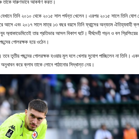
ঞ্চ তাকে দারুণভাবে আকর্ষণ করত।
এ, যেখানে তিনি ২০১০ থেকে ২০১৫ সাল পর্যন্ত খেলেন। এরপর ২০১৫ সালে তিনি যোগ 
 আসে এবং ২০১৭ সালে মাত্র ১৩ বছর বয়সে তিনি ফ্রান্সের অন্যতম ঐতিহ্যবাহী ক্ল
ের যুব অ্যাকাডেমিতেই তার প্রতিভার আসল বিকাশ ঘটে। দীর্ঘদেহী গড়ন ও বল গ্রিপিংয়ের
 পছন্দের গোলরক্ষক হয়ে ওঠেন।
। তবে তৃতীয় পছন্দের গোলরক্ষক হওয়ায় মূল দলে খেলার সুযোগ পাচ্ছিলেন না তিনি। এ
া অনুধাবন করে ক্লাব তাকে লোনে পাঠানোর সিদ্ধান্ত নেয়।