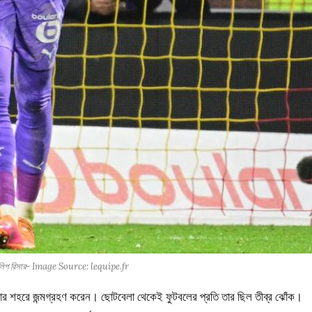
 ফিলিপ রিসার- Image Source: lequipe.fr
কলমার শহরে জন্মগ্রহণ করেন। ছোটবেলা থেকেই ফুটবলের প্রতি তার ছিল তীব্র ঝোঁক।