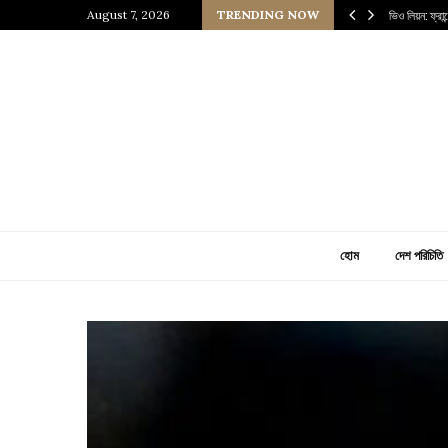
নেসাঁস যুগের এক জীবন্ত জাদুঘর
August 7, 2026
TRENDING NOW
আঙ্কারা: তুরস
হোম
দেশ পরিচিতি