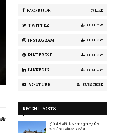
f
A
o
FACEBOOK
LIKE
r
R
:
TWITTER
FOLLOW
C
H
INSTAGRAM
FOLLOW
PINTEREST
FOLLOW
LINKEDIN
FOLLOW
YOUTUBE
SUBSCRIBE
RECENT POSTS
সজি
সুমিয়োশি তাইশা: ওসাকার বুকে প্রাচীন
জাপানি আধ্যাত্মিকতার ছোঁয়া