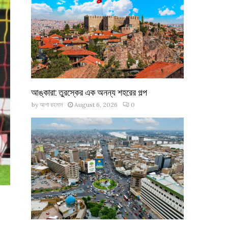
আঙ্কারা: তুরস্কের এক অনন্য শহরের গল্প
by
আশা রহমান
August 6, 2026
0