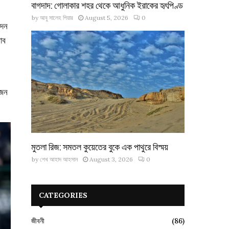
বাগদাদ: গোলাকার শহর থেকে আধুনিক ইরাকের হৃৎপিণ্ড
by
আবু সালেহ পিয়ার
August 5, 2026
0
দেন
াব
কজন
মুতলা রিজ: সমতল কুয়েতের বুকে এক পাথুরে বিস্ময়
by
শেখ আহাদ আহসান
August 3, 2026
0
CATEGORIES
জীবনী
(86)