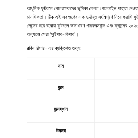
আধুনিক ফুটবলে গোলরক্ষকদের ভূমিকা কেবল গোললাইন পাহারা দেওয়ার ম
মানসিকতা। ঠিক এই সব গুণের এক দুর্দান্ত সংমিশ্রণ নিয়ে ফরাসি
লেন্সের হয়ে ঘরোয়া ফুটবলে অসাধারণ পারফরম্যান্স এবং ফ্রান্সের ২
অন্যতম সেরা ‘সুইপার-কিপার’।
রবিন রিসার- এর ব্যক্তিগত তথ্য:
নাম
জন্ম
জন্মস্থান
উচ্চতা