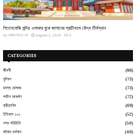
শিতেননোজি মন্দির: ওসাকার বুকে জাপানের প্রাচীনতম বৌদ্ধ তীর্থস্থান
by
ফাবিহা বিনতে হক
August 2, 2026
0
CATEGORIES
জীবনী
(86)
ফুটবল
(73)
রহস্য রোমাঞ্চ
(73)
পর্যটন আকর্ষণ
(72)
ক্রীড়াবিদ
(69)
ইতিহাস ১০১
(52)
নগর পরিচিতি
(50)
ঘটমান বর্তমান
(40)