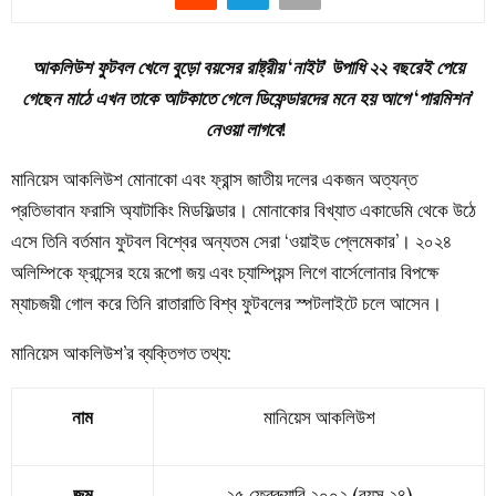
আকলিউশ ফুটবল খেলে বুড়ো বয়সের রাষ্ট্রীয় ‘নাইট’ উপাধি ২২ বছরেই পেয়ে
গেছেন মাঠে এখন তাকে আটকাতে গেলে ডিফেন্ডারদের মনে হয় আগে ‘পারমিশন’
নেওয়া লাগবে!
মানিয়েস আকলিউশ মোনাকো এবং ফ্রান্স জাতীয় দলের একজন অত্যন্ত
প্রতিভাবান ফরাসি অ্যাটাকিং মিডফিল্ডার। মোনাকোর বিখ্যাত একাডেমি থেকে উঠে
এসে তিনি বর্তমান ফুটবল বিশ্বের অন্যতম সেরা ‘ওয়াইড প্লেমেকার’। ২০২৪
অলিম্পিকে ফ্রান্সের হয়ে রূপো জয় এবং চ্যাম্পিয়ন্স লিগে বার্সেলোনার বিপক্ষে
ম্যাচজয়ী গোল করে তিনি রাতারাতি বিশ্ব ফুটবলের স্পটলাইটে চলে আসেন।
মানিয়েস আকলিউশ’র ব্যক্তিগত তথ্য:
নাম
মানিয়েস আকলিউশ
জন্ম
২৫ ফেব্রুয়ারি ২০০২ (বয়স ২৪)