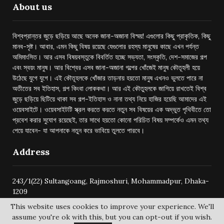
About us
বিশ্বপ্রান্তর জুড়ে ছড়িয়ে আছে অনেক জানা-অজানা বিস্ময়! এগুলোর কিছু প্রাকৃতিক, কিছু
মানব-সৃষ্ট। আবার, এমন কিছু বিষয় রয়েছে যেগুলোর রহস্য মানুষের কাছে এখন পর্যন্ত
অমিমাংসিত। আর এসব বিষয়বস্তুকে বিবর্তিত হচ্ছে সভ্যতা, সংস্কৃতি, দেশ-সমাজের গল্প
এবং স্বয়ং মানুষ। আর বিশ্বের এসব জানা-অজানা গল্পের খোঁজেই মানুষ কৌতূহলী হয়ে
উঠেছে যুগে যুগে। এই কৌতূহলকে খোঁজার তাড়নায় হয়তো মানুষ এখনও ভুলতে পারে না
অতীতের সব ইতিহাস, গল্প কিংবা লোককথা। আর এই কৌতুহলকে জাগিয়ে রাখতেই বিশ্ব
জুড়ে ছড়িয়ে ছিটিয়ে থাকা সব গল্প-ইতিহাস ও নানা তথ্য নিয়ে হাজির হয়েছি আমাদের এই
ওয়েবসাইটে। ওয়েবসাইটটি স্ক্রল করতে করতে নতুন সব বিষয়ের এক অদ্ভুত পৃথিবীতে তো
প্রবেশ করার সুযোগ রয়েছেই, তার সাথে হয়তো কোনো পরিচিত বিষয় সম্পর্কেও এমন তথ্য
পেয়ে যাবেন- যা আপনাকে নতুন করে ভাবিয়ে তুলতে পারবে।
Address
243/1(22) Sultangoang, Rajmoshuri, Mohammadpur, Dhaka-
1209
This website uses cookies to improve your experience. We'll
assume you're ok with this, but you can opt-out if you wish.