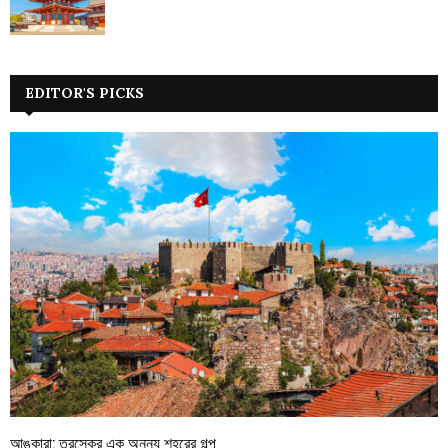
EDITOR'S PICKS
আঙ্কারা: তুরস্কের এক অনন্য শহরের গল্প