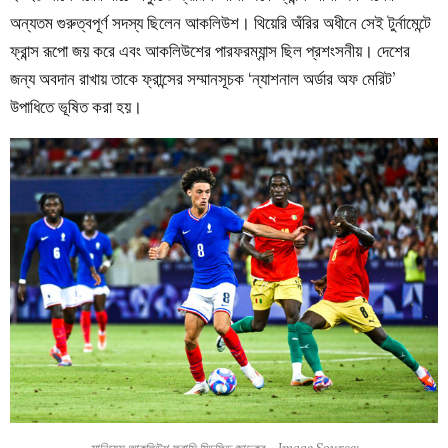
অন্যতম গুরুত্বপূর্ণ সদস্য ছিলেন আকলিউশ। থিয়েরি অঁরির অধীনে সেই টুর্নামেন্টে
ফ্রান্স রূপো জয় করে এবং আকলিউশের পারফরম্যান্স ছিল প্রশংসনীয়। দেশের
জন্য অবদান রাখায় তাকে ফ্রান্সের সম্মানসূচক ‘ন্যাশনাল অর্ডার অফ মেরিট’
উপাধিতে ভূষিত করা হয়।