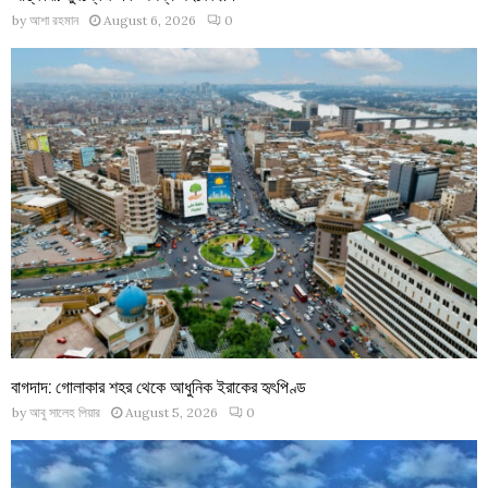
by
আশা রহমান
August 6, 2026
0
বাগদাদ: গোলাকার শহর থেকে আধুনিক ইরাকের হৃৎপিণ্ড
by
আবু সালেহ পিয়ার
August 5, 2026
0