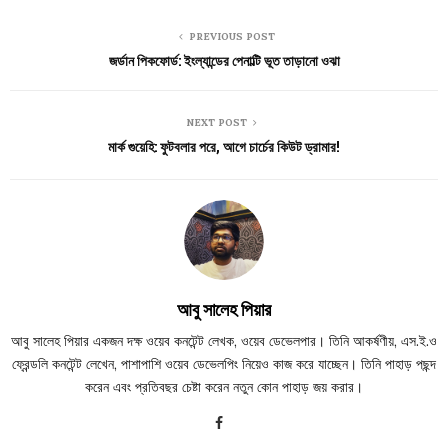
PREVIOUS POST
জর্ডান পিকফোর্ড: ইংল্যান্ডের পেনাল্টি ভূত তাড়ানো ওঝা
NEXT POST
মার্ক গুয়েহি: ফুটবলার পরে, আগে চার্চের কিউট ড্রামার!
আবু সালেহ পিয়ার
আবু সালেহ পিয়ার একজন দক্ষ ওয়েব কনটেন্ট লেখক, ওয়েব ডেভেলপার। তিনি আকর্ষণীয়, এস.ই.ও
ফ্রেন্ডলি কনটেন্ট লেখেন, পাশাপাশি ওয়েব ডেভেলপিং নিয়েও কাজ করে যাচ্ছেন। তিনি পাহাড় পছন্দ
করেন এবং প্রতিবছর চেষ্টা করেন নতুন কোন পাহাড় জয় করার।