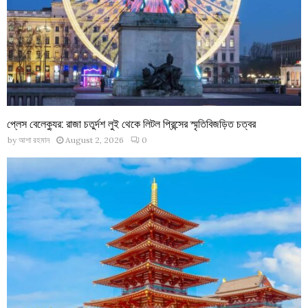
প্লেস বেলেক্যুর: রাজা চতুর্দশ লুই থেকে লিটল প্রিন্সের স্মৃতিবিজড়িত চত্বর
by
আশা রহমান
August 2, 2026
0