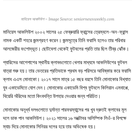
মানিয়েস আকলিউশ – Image Source: seniornewsweekly.com
মানিয়েস আকলিউশ ২০০২ সালের ২৫ ফেব্রুয়ারি ফ্রান্সের ত্রেম্বলে-অন-ফ্রান্স
নামক একটি শহরে জন্মগ্রহণ করেন। জন্মসূত্রে তিনি ফরাসি হলেও তার পরিবার
আলজেরীয় বংশোদ্ভূত। ছোটবেলা থেকেই ফুটবলের প্রতি তার ছিল তীব্র ঝোঁক।
প্যারিসের আশেপাশের স্থানীয় ক্লাবগুলোতে খেলার মাধ্যমে আকলিউশের ফুটবল
যাত্রা শুরু হয়। তার ভেতরের প্রতিভাকে প্রথম বড় পরিসরে আবিষ্কার করে ফরাসি
ক্লাব এএস মোনাকো। ২০১৭ সালে মাত্র ১৫ বছর বয়সে তিনি মোনাকোর বিখ্যাত
যুব একাডেমিতে যোগ দেন। মোনাকোর একাডেমি বিশ্ব ফুটবলে কিলিয়ান এমবাপ্পে,
থিয়েরি অঁরিদের মতো কিংবদন্তি উপহার দেওয়ার জন্য পরিচিত।
মোনাকোর অনূর্ধ্ব দলগুলোতে দুর্দান্ত পারফরম্যান্সের পর খুব দ্রুতই ক্লাবের মূল
দলে ডাক পান আকলিউশ। ২০২১ সালের ১৬ অক্টোবর অলিম্পিক লিওঁ-র বিপক্ষে
ম্যাচ দিয়ে মোনাকোর সিনিয়র দলের হয়ে তার অভিষেক হয়।