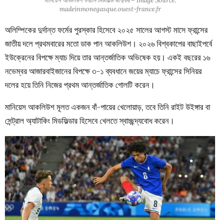
মানিয়েস আকলিউশ ফরাসি মিডফিল্ড জাদুকর – Image Source:
madeinmonegasque.ouest-france.fr
অলিম্পিকের দুর্দান্ত ফর্মের পুরস্কার হিসেবে ২০২৫ সালের আগস্ট মাসে ফ্রান্সের
জাতীয় দলে প্রথমবারের মতো ডাক পান আকলিউশ। ২০২৬ বিশ্বকাপের বাছাইপর্বে
ইউক্রেনের বিপক্ষে ম্যাচ দিয়ে তার আন্তর্জাতিক অভিষেক হয়। একই বছরের ১৬
নভেম্বর আজারবাইজানের বিপক্ষে ৩-১ ব্যবধানে জয়ের ম্যাচে ফ্রান্সের সিনিয়র
দলের হয়ে তিনি নিজের প্রথম আন্তর্জাতিক গোলটি করেন।
মানিয়েস আকলিউশ মূলত একজন বাঁ-পায়ের খেলোয়াড়, তবে তিনি রাইট উইঙ্গার বা
সেন্ট্রাল অ্যাটাকিং মিডফিল্ডার হিসেবে খেলতে স্বাচ্ছন্দ্যবোধ করেন।