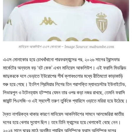
মানিয়েস আকলিউশ এএস মোনাকো – Image Source: mabumbe.com
এএস মোনাকোর হয়ে চোখধাঁধানো পারফরম্যান্সের পর, ২০২৬ সালের ট্রান্সফার
মার্কেটের অন্যতম বড় ‘হট কেক’ এখন মানিয়েস আকলিউশ। এই ফরাসি মিডফিল্ড
জাদুকরকে দলে ভেড়াতে ইউরোপের শীর্ষ ক্লাবগুলোর মধ্যে রীতিমতো কাড়াকাড়ি
শুরু হয়ে গেছে। ইংলিশ প্রিমিয়ার লিগের তিন পরাশক্তি ম্যানচেস্টার ইউনাইটেড,
লিভারপুল ও টটেনহ্যাম হটস্পার যেমন তার ওপর কড়া নজর রাখছে, তেমনি ফরাসি
জায়ান্ট পিএসজি-ও এই স্বদেশী তরুণ তুর্কিকে প্যারিসে ওড়াতে মরিয়া হয়ে উঠেছে।
দ্বৈত নাগরিকত্ব থাকার কারণে মানিয়েস আকলিউশের সামনে আলজেরিয়া জাতীয়
দলের হয়ে খেলার সুযোগ ছিল। তবে তিনি ফ্রান্সের হয়ে খেলাকেই বেছে নেন।
২০২৪ সালে ঘরের মাঠে অনুষ্ঠিত প্যারিস অলিম্পিকে ফ্রান্স অলিম্পিক দলের