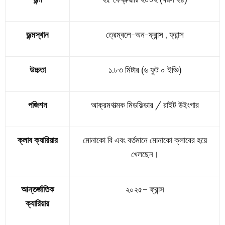
জন্মস্থান
ত্রেম্বলে-অন-ফ্রান্স , ফ্রান্স
উচ্চতা
১.৮৩ মিটার (৬ ফুট ০ ইঞ্চি)
পজিশন
আক্রমণাত্মক মিডফিল্ডার / রাইট উইংগার
ক্লাব ক্যারিয়ার
মোনাকো বি এবং বর্তমানে মোনাকো ক্লাবের হয়ে
খেলছেন।
আন্তর্জাতিক
২০২৫–
ফ্রান্স
ক্যারিয়ার