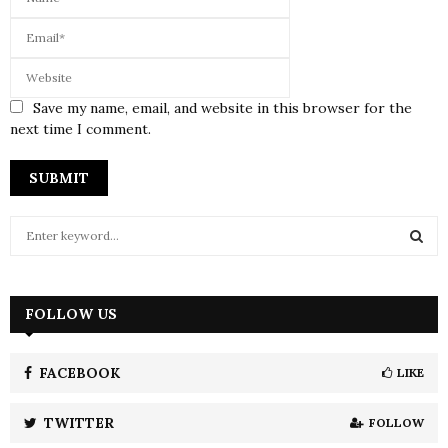
Save my name, email, and website in this browser for the
next time I comment.
S
e
a
S
r
c
FOLLOW US
E
h
f
A
o
FACEBOOK
LIKE
r
R
:
TWITTER
FOLLOW
C