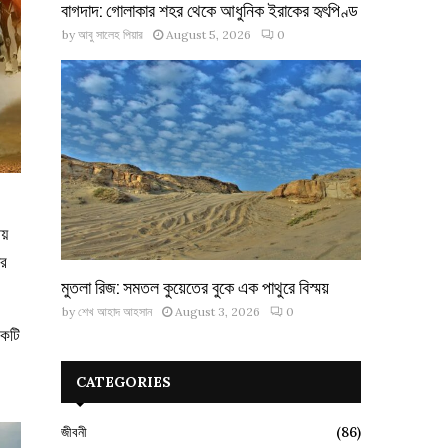
বাগদাদ: গোলাকার শহর থেকে আধুনিক ইরাকের হৃৎপিণ্ড
by
আবু সালেহ পিয়ার
August 5, 2026
0
য়
ের
মুতলা রিজ: সমতল কুয়েতের বুকে এক পাথুরে বিস্ময়
by
শেখ আহাদ আহসান
August 3, 2026
0
একটি
CATEGORIES
জীবনী
(86)