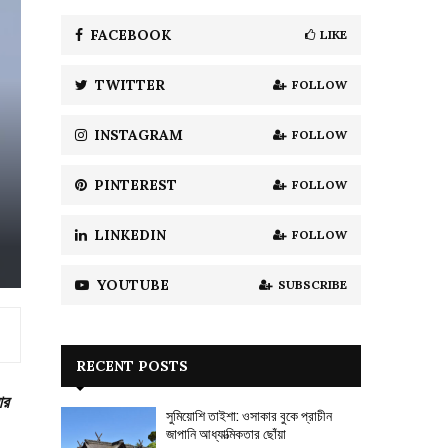
f
A
o
FACEBOOK
LIKE
r
R
:
TWITTER
FOLLOW
C
H
INSTAGRAM
FOLLOW
PINTEREST
FOLLOW
LINKEDIN
FOLLOW
YOUTUBE
SUBSCRIBE
RECENT POSTS
আর
সুমিয়োশি তাইশা: ওসাকার বুকে প্রাচীন
জাপানি আধ্যাত্মিকতার ছোঁয়া