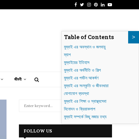
Facebook
Twitter
Instagram
Pinterest
Linkedin
Youtube
াগদাদ: গোলাকার শহর থেকে আধুনিক ইরাকের হৃৎপিণ্ড
Table of Contents
মুম্বাই এর অবস্থান ও জলবায়ু
ম্যাপ
মুম্বাইয়ের ইতিহাস
মুম্বাই এর অর্থনীতি ও শিল্প
মুম্বাই এর পর্যটন আকর্ষণ
জীবনী
মুম্বাই এর সংস্কৃতি ও জীবনধারা
যোগাযোগ ব্যবস্থা
মুম্বাই এর শিক্ষা ও স্বাস্থ্যসেবা
S
বিনোদন ও ক্রিয়াকলাপ
e
a
মুম্বাই সম্পর্কে কিছু মজার তথ্য
S
r
c
E
FOLLOW US
h