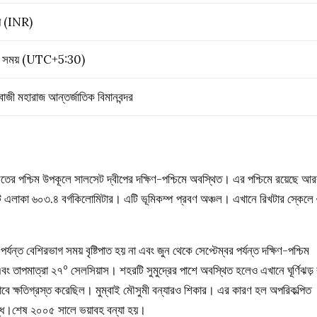
পি (INR)
ান সময় (UTC+5:30)
াজী মহারাজ আন্তর্জাতিক বিমানবন্দর
রতের পশ্চিম উপকূলে সালসেট দ্বীপের দক্ষিণ-পশ্চিমে অবস্থিত। এর পশ্চিমে রয়েছে আ
মোট এলাকা ৬০৩.৪ বর্গকিলোমিটার। এটি ভূমিকম্প প্রবণ অঞ্চল। এখানে রিখটার স্কেলে
র্যন্ত বেশিরভাগ সময় বৃষ্টিপাত হয় না এবং জুন থেকে সেপ্টেম্বর পর্যন্ত দক্ষিণ-পশ্চিম
মি এবং তাপমাত্রা ২৭° সেলসিয়াস। শহরটি সুমুদ্রের পাশে অবস্থিত হলেও এখানে ঘূর্ণিঝড
কভাবে ক্ষতিগ্রস্ত করেছিল। মুম্বাই মৌসুমী বন্যারও শিকার। এর কারণ হল অপরিকল্পিত
বৃদ্ধি।শেষ ২০০৫ সালে ভয়াবহ বন্যা হয়।