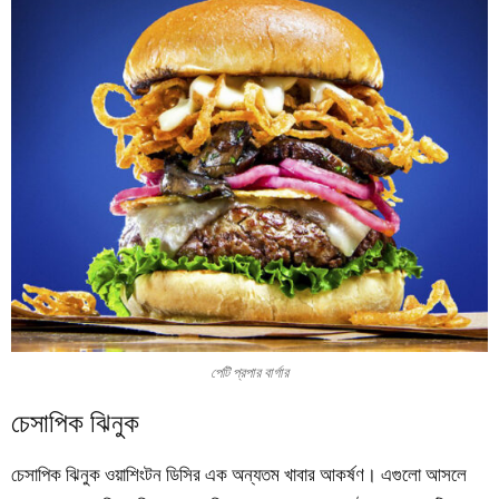
পেটি প্রপার বার্গার
চেসাপিক ঝিনুক
চেসাপিক ঝিনুক ওয়াশিংটন ডিসির এক অন্যতম খাবার আকর্ষণ। এগুলো আসলে