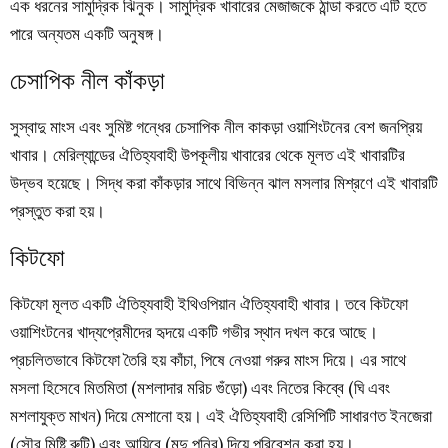
এক ধরনের সামুদ্রিক ঝিনুক। সামুদ্রিক খাবারের মেজাজকে ঠান্ডা করতে এটি হতে
পারে অন্যতম একটি অনুষঙ্গ।
চেসাপিক নীল কাঁকড়া
সুস্বাদু মাংস এবং সুমিষ্ট গন্ধের চেসাপিক নীল কাকড়া ওয়াশিংটনের বেশ জনপ্রিয়
খাবার। মেরিল্যান্ডের ঐতিহ্যবাহী উপকূলীয় খাবারের থেকে মূলত এই খাবারটির
উদ্ভব হয়েছে। সিদ্ধ করা কাঁকড়ার সাথে বিভিন্ন ঝাল মসলার মিশ্রণে এই খাবারটি
প্রস্তুত করা হয়।
কিটফো
কিটফো মূলত একটি ঐতিহ্যবাহী ইথিওপিয়ান ঐতিহ্যবাহী খাবার। তবে কিটফো
ওয়াশিংটনের খাদ্যপ্রেমীদের হৃদয়ে একটি গভীর স্থান দখল করে আছে।
প্রচলিতভাবে কিটফো তৈরি হয় কাঁচা, পিষে নেওয়া গরুর মাংস দিয়ে। এর সাথে
মসলা হিসেবে মিতমিতা (মশলাদার মরিচ গুঁড়ো) এবং নিতের কিব্বে (ঘি এবং
মশলাযুক্ত মাখন) দিয়ে মেশানো হয়। এই ঐতিহ্যবাহী রেসিপিটি সাধারণত ইনজেরা
(সৌর মিষ্টি রুটি) এবং আয়িবে (মৃদু পনির) দিয়ে পরিবেশন করা হয়।