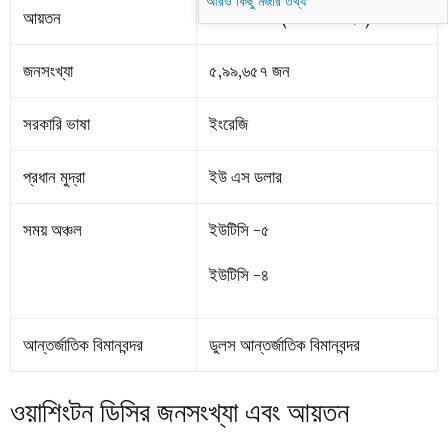
আরও কিছু মজার তথ্য
আয়তন
১৭৭ বর্গকিমি (৬৮.৩ বর্গমাইল)
জনসংখ্যা
৫,৯৯,৬৫৭ জন
সরকারি ভাষা
ইংরেজি
প্রধান মুদ্রা
ইউ এস ডলার
সময় অঞ্চল
ইউটিসি -৫
ইউটিসি -৪
আন্তর্জাতিক বিমানবন্দর
ডুলস আন্তর্জাতিক বিমানবন্দর
ওয়াশিংটন ডিসির জনসংখ্যা এবং আয়তন