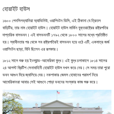
হোয়াইট হাউস
১৬০০ পেনসিলভ্যানিয়া অ্যাভিনিউ, ওয়াশিংটন ডিসি, এই ঠিকানা যে ত্রিতল
বাড়িটির, তার নাম হোয়াইট হাউস। হোয়াইট হাউস মার্কিন যুক্তরাষ্ট্রের রাষ্ট্রপতির
দাপ্তরিক বাসভবন। এই বাসভবনটি ১৭৯২ থেকে ১৮০০ সালের মধ্যে প্রতিষ্ঠিত
হয়। স্বাধীনতার পর থেকে সব রাষ্ট্রপতিরই বাসভবন হয়ে ওঠে এটি, একমাত্র জর্জ
ওয়াশিংটন ছাড়া, যিনি ছিলেন এর রূপকার।
১৮১২ সালে শুরু হয় ইংল্যান্ড-আমেরিকা যুদ্ধ। এই যুদ্ধ চলাকালে ১৮১৪ সালের
২৪ আগস্ট ব্রিটিশ সেনাবাহিনী হোয়াইট হাউস দখল করে নেয়। সে সময় তারা পুরো
ভবন আগুন দিয়ে জ্বালিয়ে দেয়। নকশাকার জেমস হোবানের পরামর্শ নিয়ে
আমেরিকানরা আবার সেই আগুনে পোড়া ভবনের সংস্কার কাজ শুরু করে।