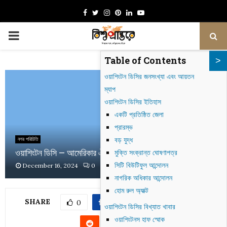
Facebook
Twitter
Instagram
Pinterest
Linkedin
Youtube
PRIMARY
Table of Contents
MENU
ওয়াশিংটন ডিসির জনসংখ্যা এবং আয়তন
ম্যাপ
ওয়াশিংটন ডিসির ইতিহাস
একটি প্রতিষ্ঠিত জেলা
প্রারম্ভ
বড় যুদ্ধ
নগর পরিচিতি
ওয়াশিংটন ডিসি – আমেরিকার ঐতিহাসিক শহর
মুক্তি সংক্রান্ত ঘোষণাপত্র
সিটি বিউটিফুল আন্দোলন
December 16, 2024
0
1178
নাগরিক অধিকার আন্দোলন
হোম রুল অ্যাক্ট
SHARE
0
ওয়াশিংটন ডিসির বিখ্যাত খাবার
ওয়াশিংটনস হাফ স্মোক