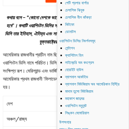
পেটি প্রপার বার্গার
চেসাপিক ঝিনুক
কথায় বলে – “কোনো দেশকে ভালো বুঝতে হলে অবশ্যই তার রাজধানীতে যেতে
চেসাপিক নীল কাঁকড়া
কিটফো
হবে”। কথাটি ওয়াশিংটন ডিসির সাথে সম্পূর্ণভাবে মিলে যায়। কারণ, ওয়াশিংটন
ডোনাটস
ডিসি তার ইতিহাস, ঐতিহ্য এবং সাংস্কৃতিক বৈচিত্র্যে এতটাই সমৃদ্ধ যে এটি পুরো
ওয়াশিংটন ডিসির নিদর্শনসমূহ
যুক্তরাষ্ট্রের প্রতিচ্ছবি তুলে ধরে।
পেন্টাগন
আমেরিকার রাজধানীর প্রাচীন নাম ছিলো ‘ডিস্ট্রিক্ট অব কলম্বিয়া’। বর্তমানে এটি
ক্যাপিটাল হিল
ওয়াশিংটন ডিসি নামে পরিচিত। ডিসি মূলত এর পূর্ব নাম ‘ডিস্ট্রিক্ট অব কলম্বিয়া’র
লাইব্রেরি অব কংগ্রেস
হোয়াইট হাউস
সংক্ষিপ্ত রূপ। মেরিল্যান্ড এবং ভার্জিনিয়া স্টেট’র কিছু অংশ নিয়ে ১৭৯০ সালে
ন্যাশনাল আর্কাইভ
আমেরিকার প্রথম রাজধানী ‘ফিলাডেলফিয়া’ কে ওয়াশিংটন ডিসিতে স্থানান্তর করা
ন্যাশনাল মিউজিয়াম অব আমেরিকান হিস্ট্রি
হয়।
মাদাম তুসো মিউজিয়াম
মহাকাশ জাদুঘর
দেশ
মার্কিন যুক্তরাষ্ট্র
ওয়াশিংটন মনুমেন্ট
লিঙ্কন মেমোরিয়াল
অঞ্চল/রাজ্য
ডিস্ট্রিক্ট অফ কলাম্বিয়া
উপসংহার