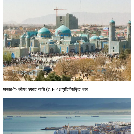
মাজার-ই-শরীফ: হযরত আলী (রা.)- এর স্মৃতিবিজড়িত শহর