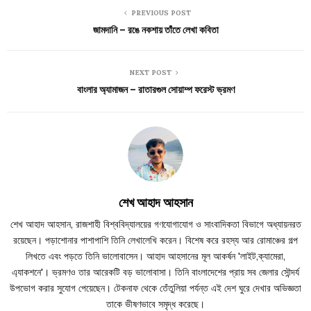
PREVIOUS POST
জামদানি – রঙে নকশায় তাঁতে লেখা কবিতা
NEXT POST
বাংলার অ্যামাজন – রাতারগুল সোয়াম্প ফরেস্ট ভ্রমণ
শেখ আহাদ আহসান
শেখ আহাদ আহসান, রাজশাহী বিশ্ববিদ্যালয়ের গণযোগাযোগ ও সাংবাদিকতা বিভাগে অধ্যায়নরত
রয়েছেন। পড়াশোনার পাশাপাশি তিনি লেখালেখি করেন। বিশেষ করে রহস্য আর রোমাঞ্চের গল্প
লিখতে এবং পড়তে তিনি ভালোবাসেন। আহাদ আহসানের মূল আকর্ষন 'লাইট,ক্যামেরা,
এ্যাকশনে'। ভ্রমণও তার আরেকটি বড় ভালোবাসা। তিনি বাংলাদেশের প্রায় সব জেলার সৌন্দর্য
উপভোগ করার সুযোগ পেয়েছেন। টেকনাফ থেকে তেঁতুলিয়া পর্যন্ত এই দেশ ঘুরে দেখার অভিজ্ঞতা
তাকে ভীষণভাবে সমৃদ্ধ করেছে।