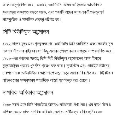
আরও অনুপ্রাণিত করে। এভাবে, ওয়াশিংটন ডিসির আফ্রিকান আমেরিকান
জনসংখ্যা ক্রমাগত বাড়তে থাকে, এবং শহরটি তাদের জন্য একটি গুরুত্বপূর্ণ
সাংস্কৃতিক ও সামাজিক কেন্দ্রে পরিণত হয়।
সিটি বিউটিফুল আন্দোলন
১৮১২ সালের যুদ্ধ এবং গৃহযুদ্ধের পর, ওয়াশিংটন ডিসি জর্জটাউন এবং লেনফাঁর মূল
নকশার সীমানার বাইরের বেশ কিছু এলাকা শোষণ করার মাধ্যমে সম্প্রসারিত করে।
১৯০০-এর দশকের শুরুতে, ডিসি সিটি বিউটিফুল আন্দোলনের অংশ হিসাবে
যুক্তরাষ্ট্রের শহরের পুনর্গঠন প্রকল্প শুরু করে। ক্যাপিটল এবং হোয়াইট হাউসের
চারপাশে এবং ডাউনটাউনের আশেপাশে নতুন নতুন এলাকা বিকশিত হয়। স্ট্রিটকার
লাইনগুলোর সম্প্রসারণ শহরটিকে আরো প্রাণবন্ত করে তোলে।
নাগরিক অধিকার আন্দোলন
১৯৬৮ সালে এসে ডিসি শহরটিতে আবারও সহিংসতা দেখা দেয়। এর কারণ ছিল ৪
এপ্রিল ১৯৬৮ সালে নাগরিক অধিকার নেতা ড. মার্টিন লুথার কিং জুনিয়র এর