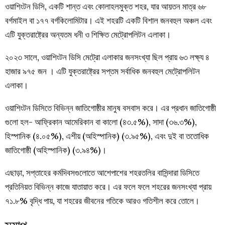
ওয়াশিংটন ডিসি, একটি শান্ত এবং কোলাহলমুক্ত শহর, যার আয়তন মাত্র ৬৮
বর্গমাইল বা ১৭৭ বর্গকিলোমিটার। এই শহরটি একটি বিশাল জনবহুল অঞ্চল এবং
এটি যুক্তরাষ্ট্রের অন্যতম ধনী ও শিক্ষিত মেট্রোপলিটন এলাকা।
২০২৩ সালে, ওয়াশিংটন ডিসি মেট্রো এলাকার জনসংখ্যা ছিল প্রায় ৬৩ লক্ষ্য ৪
হাজার ৯৭৫ জন । এটি যুক্তরাষ্ট্রের সপ্তম সর্বাধিক জনবহুল মেট্রোপলিটন
এলাকা।
ওয়াশিংটন ডিসিতে বিভিন্ন জাতিগোষ্ঠীর মানুষ বসবাস করে। এর প্রধান জাতিগোষ্ঠী
গুলো হল- আফ্রিকান আমেরিকান বা কালো (৪৩.৫%), সাদা (৩৬.৩%),
হিস্পানিক (৪.০৫%), এশীয় (অহিস্পানিক) (৩.৯৫%), এবং দুই বা ততোধিক
জাতিগোষ্ঠী (অহিস্পানিক) (৩.৯৪%)।
এছাড়া, সপ্তাহের কর্মদিবসগুলোতে আশেপাশের শহরতলির বাসিন্দারা ডিসিতে
প্রতিনিয়ত বিভিন্ন কাজে যাতায়াত করে। এর ফলে ফলে শহরের জনসংখ্যা প্রায়
৭১.৮% বৃদ্ধি পায়, যা শহরের জীবনের গতিকে আরও গতিশীল করে তোলে।