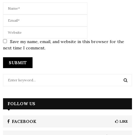
Save my name, email, and website in this browser for the
next time I comment.
S
e
a
S
r
c
FOLLOW US
E
h
f
A
o
FACEBOOK
LIKE
r
R
: