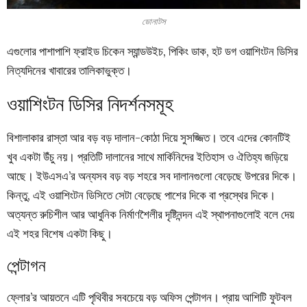
ডোনাটস
এগুলোর পাশাপাশি ফ্রাইড চিকেন স্যান্ডউইচ, পিকিং ডাক, হট ডগ ওয়াশিংটন ডিসির
নিত্যদিনের খাবারের তালিকাভুক্ত।
ওয়াশিংটন ডিসির নিদর্শনসমূহ
বিশালাকার রাস্তা আর বড় বড় দালান-কোঠা দিয়ে সুসজ্জিত। তবে এদের কোনটিই
খুব একটা উঁচু নয়। প্রতিটি দালানের সাথে মার্কিনিদের ইতিহাস ও ঐতিহ্য জড়িয়ে
আছে। ইউএসএ’র অন্যসব বড় বড় শহরে সব দালানগুলো বেড়েছে উপরের দিকে।
কিন্তু, এই ওয়াশিংটন ডিসিতে সেটা বেড়েছে পাশের দিকে বা প্রস্থের দিকে।
অত্যন্ত রুচিশীল আর আধুনিক নির্মাণশৈলীর দৃষ্টিনন্দন এই স্থাপনাগুলোই বলে দেয়
এই শহর বিশেষ একটা কিছু।
পেন্টাগন
ফ্লোর’র আয়তনে এটি পৃথিবীর সবচেয়ে বড় অফিস পেন্টাগন। প্রায় আশিটি ফুটবল