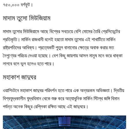
৭৫০,০০০ বর্গফুট।
মাদাম তুসো মিউজিয়াম
মাদাম তুসোর মিউজিয়ামে আছে বিশ্বের সবচেয়ে বেশি মোমের তৈরি প্রেসিডেন্টের
প্রতিকৃতি। মার্কিন রাজধানী বলেই হয়তো মাদাম তুসোর এই শাখাটিতে মার্কিন
রাষ্ট্রপতিদের আধিক্য। প্রত্যেকটি পুতুল বানানোর ক্ষেত্রে অবাক করার মত
নৈপুণ্যের পরিচয় দেওয়া হয়েছে। বেশ কিছু জায়গায় আসল মানুষ মনে করে ধাক্কা
লাগবে বলে ভুল হলেও হতে পারে।
মহাকাশ জাদুঘর
ওয়াশিংটনে মহাকাশ জাদুঘর পরিদর্শন হতে পারে এক অন্যরকম অভিজ্ঞতা। দ্বিতীয়
বিশ্বযুদ্ধকালীন যুদ্ধবিমান থেকে শুরু করে অত্যাধুনিক মার্কিন স্টিল্থ জঙ্গি বিমান
পর্যন্ত অনেক কিছুর রেপ্লিকা রক্ষিত আছে এই জাদুঘরে।