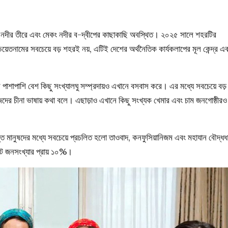
গন নদীর তীরে এবং মেকং নদীর ব-দ্বীপের কাছাকাছি অবস্থিত। ২০২৫ সালে শহরটির
িয়েতনামের সবচেয়ে বড় শহরই নয়, এটিই দেশের অর্থনৈতিক কার্যকলাপের মূল কেন্দ্র এ
পাশাপাশি বেশ কিছু সংখ্যালঘু সম্প্রদায়ও এখানে বসবাস করে। এর মধ্যে সবচেয়ে বড়
িজেদের চীনা ভাষায় কথা বলে। এছাড়াও এখানে কিছু সংখ্যক খেমার এবং চাম জনগোষ্ঠীরও
্ভূত মানুষদের মধ্যে সবচেয়ে প্রচলিত হলো তাওবাদ, কনফুসিয়ানিজম এবং মহাযান বৌদ্ধধ
োট জনসংখ্যার প্রায় ১০%।