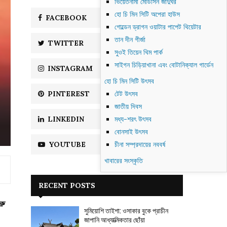
ভিয়েতনামী মেডিসিন জাদুঘর
f
A
হো চি মিন সিটি অপেরা হাউস
o
FACEBOOK
LIKE
r
R
গোল্ডেন ড্রাগন ওয়াটার পাপেট থিয়েটার
:
তান দীন গীর্জা
TWITTER
FOLLOW
C
সুওই তিয়েন থিম পার্ক
সাইগন চিড়িয়াখানা এবং বোটানিক্যাল গার্ডেন
H
INSTAGRAM
FOLLOW
হো চি মিন সিটি উৎসব
PINTEREST
টেট উৎসব
FOLLOW
জাতীয় দিবস
LINKEDIN
মধ্য-শরৎ উৎসব
FOLLOW
বোনসাই উৎসব
YOUTUBE
চীনা সম্প্রদায়ের নববর্ষ
SUBSCRIBE
খাবারের সংস্কৃতি
RECENT POSTS
রু
সুমিয়োশি তাইশা: ওসাকার বুকে প্রাচীন
জাপানি আধ্যাত্মিকতার ছোঁয়া