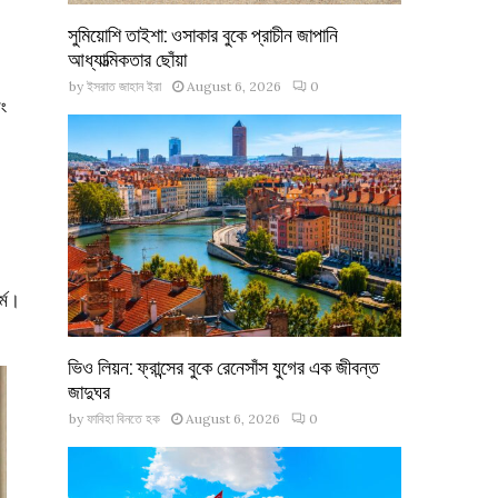
সুমিয়োশি তাইশা: ওসাকার বুকে প্রাচীন জাপানি
আধ্যাত্মিকতার ছোঁয়া
by
ইসরাত জাহান ইরা
August 6, 2026
0
বং
র্ম।
ভিও লিয়ন: ফ্রান্সের বুকে রেনেসাঁস যুগের এক জীবন্ত
জাদুঘর
by
ফাবিহা বিনতে হক
August 6, 2026
0