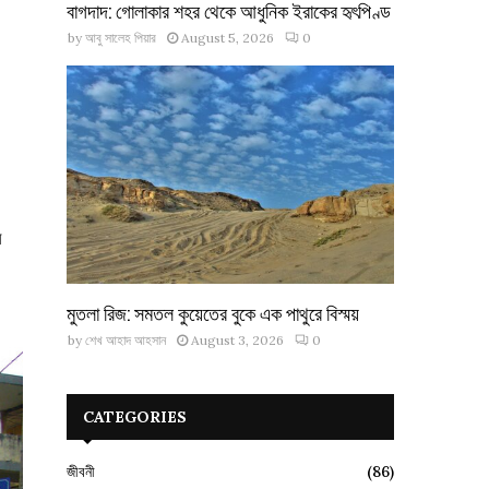
বাগদাদ: গোলাকার শহর থেকে আধুনিক ইরাকের হৃৎপিণ্ড
by
আবু সালেহ পিয়ার
August 5, 2026
0
ন
মুতলা রিজ: সমতল কুয়েতের বুকে এক পাথুরে বিস্ময়
by
শেখ আহাদ আহসান
August 3, 2026
0
CATEGORIES
জীবনী
(86)