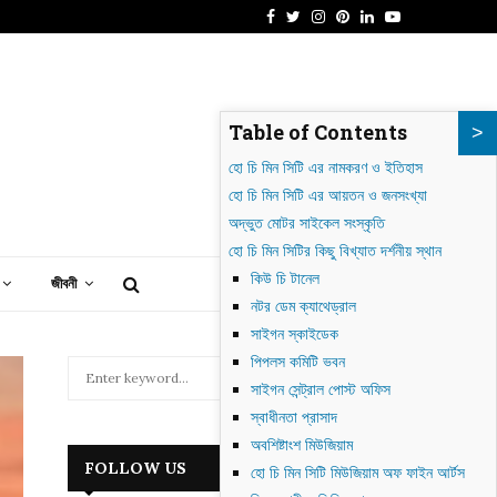
Facebook
Twitter
Instagram
Pinterest
Linkedin
Youtube
াগদাদ: গোলাকার শহর থেকে আধুনিক ইরাকের হৃৎপিণ্ড
Table of Contents
হো চি মিন সিটি এর নামকরণ ও ইতিহাস
হো চি মিন সিটি এর আয়তন ও জনসংখ্যা
অদ্ভুত মোটর সাইকেল সংস্কৃতি
হো চি মিন সিটির কিছু বিখ্যাত দর্শনীয় স্থান
কিউ চি টানেল
জীবনী
নটর ডেম ক্যাথেড্রাল
সাইগন স্কাইডেক
পিপলস কমিটি ভবন
S
সাইগন সেন্ট্রাল পোস্ট অফিস
e
a
স্বাধীনতা প্রাসাদ
S
r
অবশিষ্টাংশ মিউজিয়াম
c
E
FOLLOW US
হো চি মিন সিটি মিউজিয়াম অফ ফাইন আর্টস
h