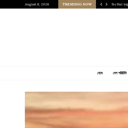
নেসাঁস যুগের এক জীবন্ত জাদুঘর
August 8, 2026
TRENDING NOW
আঙ্কারা: তুরস
হোম
দেশ পরিচিতি