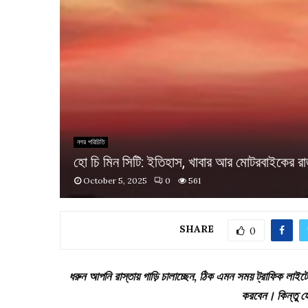
নগর পরিচিতি
হো চি মিন সিটি: ইতিহাস, খাবার আর মোটরবাইকের র
October 5, 2025
0
561
SHARE
0
ধরুন আপনি রাস্তায় গাড়ি চালাচ্ছেন, ঠিক এমন সময় ট্রাফিক লাই
করবেন। কিন্তু হো 