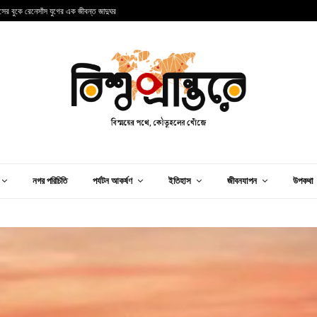
্কের এক অনন্য শহরের গল্প
ব
নগর পরিচিতি
পর্যটন আকর্ষণ
ইতিহাস
জীবনযাপন
উপকথা