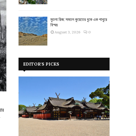
মুতলা রিজ: সমতল কুয়েতের বুকে এক পাথুরে
বিস্ময়
August 3, 2026
0
EDITOR'S PICKS
়ার
ে