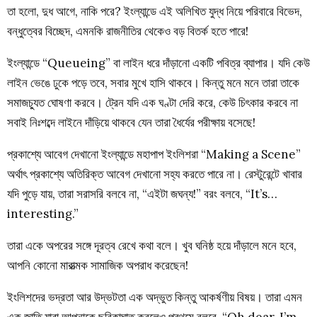
তা হলো, দুধ আগে, নাকি পরে? ইংল্যান্ডে এই অলিখিত যুদ্ধ নিয়ে পরিবারে বিভেদ,
বন্ধুত্বের বিচ্ছেদ, এমনকি রাজনীতির থেকেও বড় বিতর্ক হতে পারে!
ইংল্যান্ডে “Queueing” বা লাইন ধরে দাঁড়ানো একটি পবিত্র ব্যাপার। যদি কেউ
লাইন ভেঙে ঢুকে পড়ে তবে, সবার মুখে হাসি থাকবে। কিন্তু মনে মনে তারা তাকে
সমাজচ্যুত ঘোষণা করবে। ট্রেন যদি এক ঘণ্টা দেরি করে, কেউ চিৎকার করবে না
সবাই নিঃশব্দে লাইনে দাঁড়িয়ে থাকবে যেন তারা ধৈর্যের পরীক্ষায় বসেছে!
প্রকাশ্যে আবেগ দেখানো ইংল্যান্ডে মহাপাপ ইংলিশরা “Making a Scene”
অর্থাৎ প্রকাশ্যে অতিরিক্ত আবেগ দেখানো সহ্য করতে পারে না। রেস্টুরেন্টে খাবার
যদি পুড়ে যায়, তারা সরাসরি বলবে না, “এইটা জঘন্য!” বরং বলবে, “It’s…
interesting.”
তারা একে অপরের সঙ্গে দূরত্ব রেখে কথা বলে। খুব ঘনিষ্ঠ হয়ে দাঁড়ালে মনে হবে,
আপনি কোনো মারাত্মক সামাজিক অপরাধ করেছেন!
ইংলিশদের ভদ্রতা আর উদ্ভটতা এক অদ্ভুত কিন্তু আকর্ষণীয় বিষয়। তারা এমন