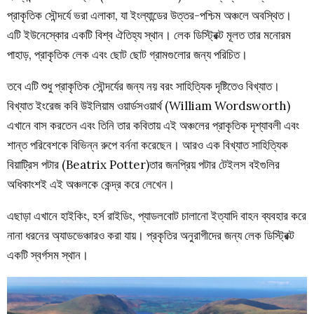
প্রাকৃতিক সৌন্দর্যে ভরা এলাকা, যা ইংল্যান্ডের উত্তর-পশ্চিম অঞ্চলে অবস্থিত।
এটি ইউনেস্কোর একটি বিশ্ব ঐতিহ্য স্থান। লেক ডিস্ট্রিক্ট মূলত তার মনোরম
পাহাড়, প্রাকৃতিক লেক এবং ছোট ছোট গ্রামগুলোর জন্য পরিচিত।
তবে এটি শুধু প্রাকৃতিক সৌন্দর্যের জন্য নয় বরং সাহিত্যিক দৃষ্টিতেও বিখ্যাত।
বিখ্যাত ইংরেজ কবি উইলিয়াম ওয়ার্ডসওয়ার্থ (William Wordsworth)
এখানে বাস করতেন এবং তিনি তার কবিতায় এই অঞ্চলের প্রাকৃতিক দৃশ্যাবলী এবং
শান্ত পরিবেশকে বিভিন্ন রুপে বর্ননা করেছেন। আরও এক বিখ্যাত সাহিত্যিক
বিয়াট্রিস পটার (Beatrix Potter)তার জনপ্রিয় পটার টেইলস বইগুলির
অধিকাংশই এই অঞ্চলকে কেন্দ্র করে লেখেন।
এছাড়া এখানে হাইকিং, হর্স রাইডিং, প্যাডলবোট চালানো ইত্যাদি বাহন ব্যবহার করে
নানা ধরনের অ্যাডভেঞ্চারও করা যায়। প্রকৃতির অনুরাগীদের জন্য লেক ডিস্ট্রিক্ট
একটি স্বর্গসম স্থান।