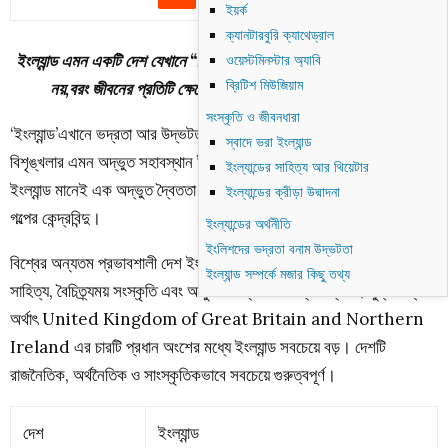
ইয়র্ক
ক্যানটারবুরি ক্যাথেড্রাল
ইংল্যান্ড এমন একটি দেশ যেখানে “Sorry” শব্দটি শুধুমাত্র দুঃখ প্রকাশের জন্য
ওয়েস্টমিনস্টার অ্যাবি
ব্রিটিশ মিউজিয়াম
নয়,বরং জীবনের প্রতিটি ক্ষেত্রে ব্যবহারযোগ্য একটি বহুমুখী অস্ত্র।
সংস্কৃতি ও জীবনধারা
‘ইংল্যান্ড’এখানে ভদ্রতা আর উদ্ভটতা একে অপরকে হাত ধরে চলে। ভদ্রতা আর
স্বাদে ভরা ইংল্যান্ড
বিশৃঙ্খলার এমন অদ্ভুত সহাবস্থান ইংল্যান্ড ছাড়া পৃথিবীর আর কোথাও নেই।
ইংল্যান্ডের সাহিত্য আর থিয়েটার
ইংল্যান্ড মানেই এক অদ্ভুত দ্বৈততা। আর সেই ইংল্যান্ডই আমাদের আজকের
ইংল্যান্ডের ক্রীড়া উদ্মাদনা
গল্পের কেন্দ্রবিন্দু।
ইংল্যান্ডের অর্থনীতি
ইংলিশদের ভদ্রতা বনাম উদ্ভটতা
বিশ্বের অন্যতম প্রভাবশালী দেশ ইংল্যান্ড, যা তার রাজকীয় ঐতিহ্য, সমৃদ্ধ
ইংল্যান্ড সম্পর্কে মজার কিছু তথ্য
সাহিত্য, বৈচিত্র্যময় সংস্কৃতি এবং আধুনিক উন্নয়নের জন্য বিখ্যাত। যুক্তরাজ্য
অর্থাৎ United Kingdom of Great Britain and Northern
Ireland এর চারটি প্রধান অংশের মধ্যে ইংল্যান্ড সবচেয়ে বড়। দেশটি
রাজনৈতিক, অর্থনৈতিক ও সাংস্কৃতিকভাবে সবচেয়ে গুরুত্বপূর্ণ।
দেশ
ইংল্যান্ড