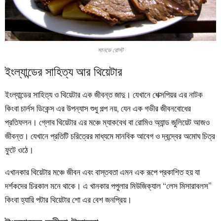
সানডে রোস্ট
ইংল্যান্ডের সাহিত্য আর থিয়েটার
ইংল্যান্ডের সাহিত্য ও থিয়েটার এক জীবন্ত জাদু। যেখানে শেক্সপিয়র এর নাটক
কিংবা চার্লস ডিকেন্স এর উপন্যাস শুধু গল্প নয়, যেন এক গভীর জীবনবোধের
প্রতিফলন। গ্লোব থিয়েটার এর মঞ্চে ম্যাকবেথ বা রোমিও অ্যান্ড জুলিয়েট আজও
জীবন্ত। যেখানে প্রতিটি চরিত্রের মাধ্যমে মানবিক আবেগ ও দ্বন্দ্বের অমোঘ চিত্র
ফুটে ওঠে।
এখানকার থিয়েটার মঞ্চে জীবন এবং বাস্তবতা এমন এক রূপে প্রকাশিত হয় যা
দর্শকদের চিরকাল মনে থাকে। এ খানকার পপুলার মিউজিক্যাল “লেস মিসারাবলস”
কিংবা হ্যারি পটার থিয়েটার শো এর বেশ জনপ্রিয়।