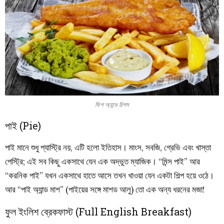
ফিশ অ্যান্ড চিপস
পাই (Pie)
পাই মানে শুধু প্যাস্ট্রি নয়, এটি হলো ইতিহাস। মাংস, সবজি, গ্রেভি এবং খাস্তা
পেস্ট্রি; এই সব কিছু একসাথে যেন এক অদ্ভুত ম্যাজিক। “মিন্স পাই” আর
“করনিক পাই” যখন একসাথে হাতে আসে তখন খাওয়া যেন একটা শিল্প হয়ে ওঠে।
আর “পাই অ্যান্ড মাশ” (পাইয়ের সঙ্গে মাশড আলু) তো এক অন্য ধরনের মজা!
ফুল ইংলিশ ব্রেকফাস্ট (Full English Breakfast)