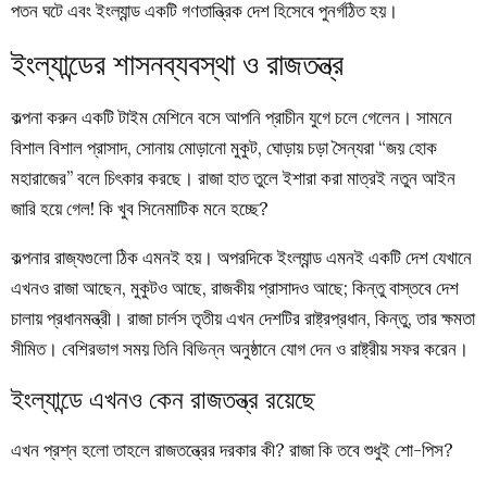
পতন ঘটে এবং ইংল্যান্ড একটি গণতান্ত্রিক দেশ হিসেবে পুনর্গঠিত হয়।
ইংল্যান্ডের শাসনব্যবস্থা ও রাজতন্ত্র
কল্পনা করুন একটি টাইম মেশিনে বসে আপনি প্রাচীন যুগে চলে গেলেন। সামনে
বিশাল বিশাল প্রাসাদ, সোনায় মোড়ানো মুকুট, ঘোড়ায় চড়া সৈন্যরা “জয় হোক
মহারাজের’’ বলে চিৎকার করছে। রাজা হাত তুলে ইশারা করা মাত্রই নতুন আইন
জারি হয়ে গেল! কি খুব সিনেমাটিক মনে হচ্ছে?
কল্পনার রাজ্যগুলো ঠিক এমনই হয়। অপরদিকে ইংল্যান্ড এমনই একটি দেশ যেখানে
এখনও রাজা আছেন, মুকুটও আছে, রাজকীয় প্রাসাদও আছে; কিন্তু বাস্তবে দেশ
চালায় প্রধানমন্ত্রী। রাজা চার্লস তৃতীয় এখন দেশটির রাষ্ট্রপ্রধান, কিন্তু, তার ক্ষমতা
সীমিত। বেশিরভাগ সময় তিনি বিভিন্ন অনুষ্ঠানে যোগ দেন ও রাষ্ট্রীয় সফর করেন।
ইংল্যান্ডে এখনও কেন রাজতন্ত্র রয়েছে
এখন প্রশ্ন হলো তাহলে রাজতন্ত্রের দরকার কী? রাজা কি তবে শুধুই শো-পিস?