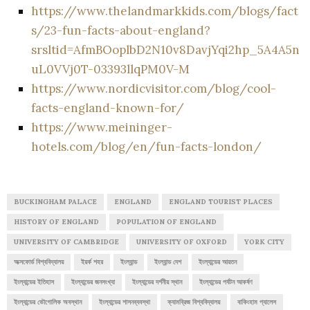
https://www.thelandmarkkids.com/blogs/fact
s/23-fun-facts-about-england?
srsltid=AfmBOoplbD2N10v8DavjYqi2hp_5A4A5n
uL0VVj0T-03393llqPM0V-M
https://www.nordicvisitor.com/blog/cool-
facts-england-known-for/
https://www.meininger-
hotels.com/blog/en/fun-facts-london/
BUCKINGHAM PALACE
ENGLAND
ENGLAND TOURIST PLACES
HISTORY OF ENGLAND
POPULATION OF ENGLAND
UNIVERSITY OF CAMBRIDGE
UNIVERSITY OF OXFORD
YORK CITY
অক্সফোর্ড বিশ্ববিদ্যালয়
ইয়র্ক শহর
ইংল্যান্ড
ইংল্যান্ড দেশ
ইংল্যান্ডের আয়তন
ইংল্যান্ডের ইতিহাস
ইংল্যান্ডের জনসংখ্যা
ইংল্যান্ডের দর্শনীয় স্থান
ইংল্যান্ডের পর্যটন আকর্ষণ
ইংল্যান্ডের ভৌগোলিক অবস্থান
ইংল্যান্ডের শাসনব্যবস্থা
ক্যামব্রিজ বিশ্ববিদ্যালয়
বাকিংহাম প্যালেস