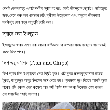
দেশটি কেবলমাত্র একটি দর্শনীয় স্থান নয় বরং একটি জীবন্ত সংস্কৃতি। সাহিত্যের
জগৎ থেকে শুরু করে খাবারের রুচি, ক্রীড়ার উত্তেজনা এবং মানুষের জীবনধারা
সবকিছুই যেন নতুন অনুভূতি তৈরি করে।
স্বাদে ভরা ইংল্যান্ড
ইংল্যান্ডের খাবার এমন এক ধরনের অভিজ্ঞতা, যা আপনার স্বাদ গ্রহণের ধারণাকেই
বদলে দিতে পারে।
ফিশ অ্যান্ড চিপস (Fish and Chips)
ফিশ অ্যান্ড চিপ্স ইংল্যান্ডের সেরা স্ট্রিট ফুড। এটি মূলত মসলাযুক্ত সাদা মাছের
টুকরা, যা মুচমুচে আলুর চিপসের সঙ্গে খেতে হয়। প্রথমবার মুখে দিতেই আপনি বুঝে
যাবেন এটি একদম সেরা কম্বো! আর হ্যাঁ, টার্টার সস অথবা ভিনেগার যোগ করলে
তো খাবারটির মজাই আলাদা।