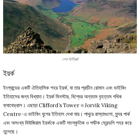
লেক ডিস্ট্রিক্ট
ইয়র্ক
ইংল্যান্ডের একটি ঐতিহাসিক শহর ইয়র্ক, যা তার প্রাচীন রোমান এবং ভাইকিং
ইতিহাসের জন্য বিখ্যাত। ইয়র্ক মিনস্টার, বিশ্বের অন্যতম বৃহত্তম গথিক
ক্যাথেড্রাল। এছাড়া Clifford’s Tower ও Jorvik Viking
Centre-এ ভাইকিং যুগের ইতিহাস দেখা যায়। পাথুরে রাস্তাগুলো, সুন্দর পার্ক
এবং অসংখ্য মিউজিয়াম ইয়র্ককে একটি সাংস্কৃতিক ও পর্যটক ফ্রেন্ডলি শহর করে
তুলেছে।