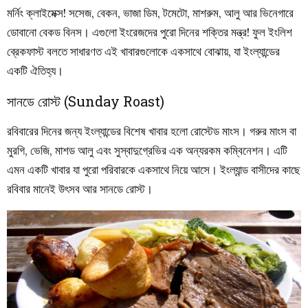
মর্নিং ক্লাইমেক্স! সসেজ, বেকন, ভাজা ডিম, টমেটো, মাশরুম, আলু আর ভিনেগারে
ডোবানো বেকড বিনস। এগুলো ইংরেজদের পুরো দিনের শক্তির মন্ত্র! ফুল ইংলিশ
ব্রেকফাস্ট বলতে সাধারণত এই খাবারগুলোকে একসাথে বোঝায়, যা ইংল্যান্ডের
একটি ঐতিহ্য।
সানডে রোস্ট (Sunday Roast)
রবিবারের দিনের জন্য ইংল্যান্ডের বিশেষ খাবার হলো রোস্টেড মাংস। গরুর মাংস বা
মুরগি, ভেজি, মাশড আলু এবং সুস্বাদুগ্রেভির এক অন্যরকম কম্বিনেশন। এটি
এমন একটি খাবার যা পুরো পরিবারকে একসাথে নিয়ে আসে। ইংল্যান্ড বাসীদের কাছে
রবিবার মানেই উৎসব আর সানডে রোস্ট।