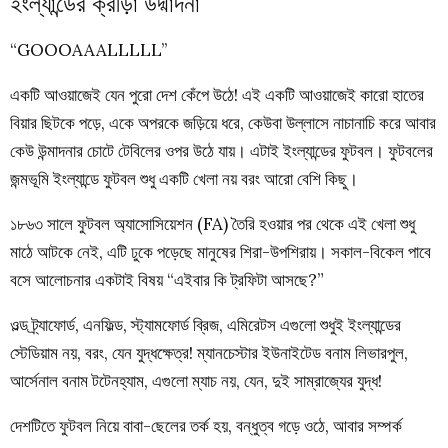
ইংল্যান্ডের ক্রীড়া উদ্মাদনা
“GOOOAAALLLLL’’
একটি আওয়াজেই যেন পুরো দেশ কেঁপে উঠে! এই একটি আওয়াজেই কারো হাতের
বিয়ার ছিটকে পড়ে, একে অপরকে জড়িয়ে ধরে, কেউবা উল্লাসে নাচানাচি করে আবার
কেউ উন্মাদনার চোটে টেবিলের ওপর উঠে যায়। এটাই ইংল্যান্ডের ফুটবল। ফুটবলের
জন্মভূমি ইংল্যান্ডে ফুটবল শুধু একটি খেলা নয় বরং আরো বেশি কিছু।
১৮৬৩ সালে ফুটবল অ্যাসোসিয়েশন (FA) তৈরি হওয়ার পর থেকে এই খেলা শুধু
মাঠে আটকে নেই, এটি ঢুকে পড়েছে মানুষের শিরা-উপশিরায়। সকাল-বিকেল পাবে
বসে আলোচনার একটাই বিষয় “এইবার কি ট্রফিটা আসছে?”
ওল্ড ট্র্যাফোর্ড, এনফিল্ড, স্ট্যামফোর্ড ব্রিজ, এমিরেটস এগুলো শুধুই ইংল্যান্ডের
স্টেডিয়াম নয়, বরং, যেন যুদ্ধক্ষেত্র! ম্যানচেস্টার ইউনাইটেড বনাম লিভারপুল,
আর্সেনাল বনাম টটেনহ্যাম, এগুলো ম্যাচ নয়, যেন, দুই সাম্রাজ্যের যুদ্ধ!
দেশটিতে ফুটবল নিয়ে বাবা-ছেলের তর্ক হয়, বন্ধুত্ব গড়ে ওঠে, আবার সম্পর্ক