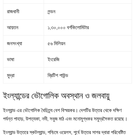
রাজধানী
লন্ডন
আয়তন
১,৩০,০০০ বর্গকিলোমিটার
জনসংখ্যা
৫৬ মিলিয়ন
ভাষা
ইংরেজি
মুদ্রা
ব্রিটিশ পাউন্ড
ইংল্যান্ডের ভৌগোলিক অবস্থান ও জলবায়ু
ইংল্যান্ড এর ভৌগোলিক বৈচিত্র্য বেশ বিস্ময়কর। দেশটির উত্তর থেকে দক্ষিণ
পর্যন্ত পাহাড়, উপত্যকা, নদী, সবুজ মাঠ এবং মনোমুগ্ধকর সমুদ্রসৈকত রয়েছে।
ইংল্যান্ড উত্তরে স্কটল্যান্ড, পশ্চিমে ওয়েলস, পূর্বে উত্তর সাগর দ্বারা পরিবেষ্টিত