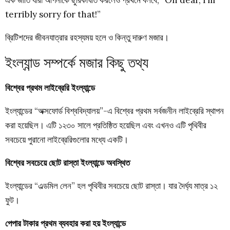
এক জাতি যারা আপনাকে ছুরিকাঘাত করলেও প্রথমে বলবে, “Oh dear, I’m
terribly sorry for that!”
ব্রিটিশদের জীবনযাত্রার রহস্যময় হলে ও কিন্তু দারুণ মজার।
ইংল্যান্ড সম্পর্কে মজার কিছু তথ্য
বিশ্বের প্রথম লাইব্রেরি ইংল্যান্ডে
ইংল্যান্ডের “অক্সফোর্ড বিশ্ববিদ্যালয়”-এ বিশ্বের প্রথম সর্বজনীন লাইব্রেরি স্থাপন
করা হয়েছিল। এটি ১২৩০ সালে প্রতিষ্ঠিত হয়েছিল এবং এখনও এটি পৃথিবীর
সবচেয়ে পুরানো লাইব্রেরিগুলোর মধ্যে একটি।
বিশ্বের সবচেয়ে ছোট রাস্তা ইংল্যান্ডে অবস্থিত
ইংল্যান্ডের “এল্ডমিল লেন” হল পৃথিবীর সবচেয়ে ছোট রাস্তা। যার দৈর্ঘ্য মাত্র ১২
ফুট।
পেপার টাকার প্রথম ব্যবহার করা হয় ইংল্যান্ডে