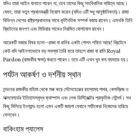
যদিও তারা আইন বানাতে পারেন না, তবে তাদের কিছু সাংবিধানিক দায়িত্ব আছে।
যেমন, তারা নতুন প্রধানমন্ত্রী নিয়োগ করেন (যদিও এটি শুধু আনুষ্ঠানিকতা)। রাজা
বিভিন্ন দেশের রাষ্ট্রপ্রধানদের সাথে কূটনৈতিক সম্পর্ক বজায় রাখেন। এমনকি তিনি
ব্রিটেনের জনগণ এবং মিডিয়ার সাথেও নিয়মিত যোগাযোগ রাখেন।
আরেকটি মজার বিষয় হলো—রাজা বা রানির একটা গোপন শক্তি আছে! ব্রিটেনে
কেউ যদি আইনগতভাবে বড় সমস্যা তৈরি করে তাহলে রাজা বা রানি Royal
Pardon (রাজকীয় ক্ষমা) করতে পারেন। তবে এটি এখন খুব কম ব্যবহার হয়।
পর্যটন আকর্ষণ ও দর্শনীয় স্থান
লন্ডনের রাজকীয় মহিমা থেকে শুরু করে স্টোনহেঞ্জের রহস্যময় পাথর, কেমব্রিজ ও
অক্সফোর্ডের ইতিহাসসমৃদ্ধ ক্যাম্পাস এবং লেক ডিস্ট্রিক্টের প্রাকৃতিক সৌন্দর্য। সব
কিছু মিলিয়ে ইংল্যান্ড হলো এমন একটি জায়গা যেখানে পর্যটকেরা নিজেদের হারিয়ে
ফেলবেন।
বাকিংহাম প্যালেস