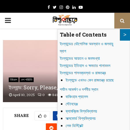
Facebook
Twitter
Instagram
Pinterest
Linkedin
Youtube
PRIMARY
Table of Contents
MENU
ইংল্যান্ডের ভৌগোলিক অবস্থান ও জলবায়ু
ম্যাপ
ইংল্যান্ডের আয়তন ও জনসংখ্যা
ইংল্যান্ডের ইতিহাস ও ক্ষমতার পালাবদল
ইংল্যান্ডের শাসনব্যবস্থা ও রাজতন্ত্র
ইংল্যান্ডে এখনও কেন রাজতন্ত্র রয়েছে
ইউরোপ
দেশ পরিচিতি
ইংল্যান্ড: Sorry, Please, ও Thank you এর দেশ!
পর্যটন আকর্ষণ ও দর্শনীয় স্থান
April 10, 2025
0
841
বাকিংহাম প্যালেস
স্টোনহেঞ্জ
ক্যামব্রিজ বিশ্ববিদ্যালয়
SHARE
0
অক্সফোর্ড বিশ্ববিদ্যালয়
লেক ডিস্ট্রিক্ট