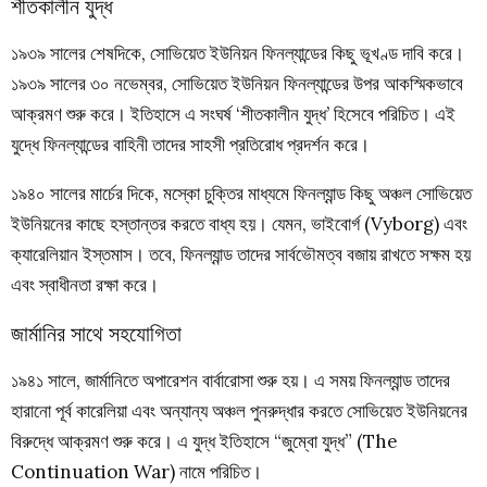
শীতকালীন যুদ্ধ
১৯৩৯ সালের শেষদিকে, সোভিয়েত ইউনিয়ন ফিনল্যান্ডের কিছু ভূখণ্ড দাবি করে।
১৯৩৯ সালের ৩০ নভেম্বর, সোভিয়েত ইউনিয়ন ফিনল্যান্ডের উপর আকস্মিকভাবে
আক্রমণ শুরু করে। ইতিহাসে এ সংঘর্ষ ‘শীতকালীন যুদ্ধ’ হিসেবে পরিচিত। এই
যুদ্ধে ফিনল্যান্ডের বাহিনী তাদের সাহসী প্রতিরোধ প্রদর্শন করে।
১৯৪০ সালের মার্চের দিকে, মস্কো চুক্তির মাধ্যমে ফিনল্যান্ড কিছু অঞ্চল সোভিয়েত
ইউনিয়নের কাছে হস্তান্তর করতে বাধ্য হয়। যেমন, ভাইবোর্গ (Vyborg) এবং
ক্যারেলিয়ান ইস্তমাস। তবে, ফিনল্যান্ড তাদের সার্বভৌমত্ব বজায় রাখতে সক্ষম হয়
এবং স্বাধীনতা রক্ষা করে।
জার্মানির সাথে সহযোগিতা
১৯৪১ সালে, জার্মানিতে অপারেশন বার্বারোসা শুরু হয়। এ সময় ফিনল্যান্ড তাদের
হারানো পূর্ব কারেলিয়া এবং অন্যান্য অঞ্চল পুনরুদ্ধার করতে সোভিয়েত ইউনিয়নের
বিরুদ্ধে আক্রমণ শুরু করে। এ যুদ্ধ ইতিহাসে “জুম্বো যুদ্ধ” (The
Continuation War) নামে পরিচিত।