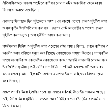
ঐতিহাসিকভাবে সপ্তম শতাব্দীতে রাশিয়ার ভোলগা নদীর অববাহিকা থেকে মানুষ
ফিনল্যান্ড অঞ্চলে এসেছিল।
একসময় ফিনল্যান্ড ছিল সুইডেনের অংশ। সে কারণে এদেশে এখনও সুইডিশ ভাষা
ও সংস্কৃতির উপস্থিতি লক্ষ করা যায়। দেশের মোট জনগোষ্ঠীর ৭ শতাংশ এখনও
সুইডিশ বংশোদ্ভুত। তারা সুইডিশ ভাষায় কথা বলে।
রাষ্ট্রীয়ভাবে ফিনিস ও সুইডিস ভাষা এদেশের রাষ্ট্র ভাষা। কিন্তু, এখানে রাশিয়ান ও
আরবীও বহাল তবিয়তে স্থান করে নিয়েছে যোগাযোগের মাধ্যম হিসেবে। সাম্প্রতিক
সময়ে ব্যবসায়িক ও একাডেমিক যোগাযোগের কারণে জাপানি ভাষাভাষী লোকের সরব
উপস্থিতি লক্ষ্যনীয়। তাই বেশির ভাগ ফিনিস নাগরিকই কমপক্ষে ৩টি ভাষায় কথা
বলতে সক্ষম। কারণ, ইংরেজীও এখানে আন্তজার্তিক ভাষা হিসেবে নিজের স্থান
করে নিয়েছে।
এদেশ জার্মানি কিংবা ইতালির মতো নয়, এখানে সর্বত্রই ইংরেজীর প্রচলন আছে।
তাই ফিনিস কিংবা সুইডিস না জেনেও আপনি দিব্বি আপনার দৈনন্দিন কাজকর্ম সেরে
নিতে পারবেন।