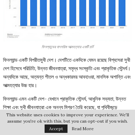
ফিনল্যান্ডের বাৎসরিক আত্মহত্যার একটি চার্ট
ফিনল্যান্ড একটি বিপরীতমুখী দেশ। দেশটিতে একদিকে যেমন রয়েছে বিশ্বসেরা সুখী
দেশ হিসেবে পরিচিতি, উন্নত জীবনযাত্রা, সমৃদ্ধ সংস্কৃতি এবং প্রাকৃতিক সৌন্দর্য।
অন্যদিকে আছে, অত্যন্ত শীতল ও অন্ধকারময় আবহাওয়া, মানসিক অশান্তি এবং
আত্মহত্যার উচ্চ হার।
ফিনল্যান্ড এমন একটি দেশ- যেখানে প্রাকৃতিক সৌন্দর্য, আধুনিক সভ্যতা, উন্নত
শিক্ষা এবং সুখী জীবনযাত্রা এক অনন্য মিশ্রণ তৈরি করেছে, যা পৃথিবীজুড়ে
This website uses cookies to improve your experience. We'll
ভ্রমণকারীদের কাছে একটি স্বপ্নময় অভিজ্ঞতা।সবকিছু মিলিয়ে ফিনল্যান্ড হতে
assume you're ok with this, but you can opt-out if you wish.
পারে সত্যিই একটি আদর্শ পর্যটন গন্তব্য।
Accept
Read More