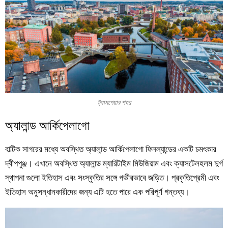
ট্যামপেয়ার শহর
অ্যালান্ড আর্কিপেলাগো
বাল্টিক সাগরের মধ্যে অবস্থিত অ্যালান্ড আর্কিপেলাগো ফিনল্যান্ডের একটি চমৎকার
দ্বীপপুঞ্জ। এখানে অবস্থিত অ্যালান্ড ম্যারিটাইম মিউজিয়াম এবং ক্যাসটেলহলম দুর্গ
স্থাপনা গুলো ইতিহাস এবং সংস্কৃতির সঙ্গে গভীরভাবে জড়িত। প্রকৃতিপ্রেমী এবং
ইতিহাস অনুসন্ধানকারীদের জন্য এটি হতে পারে এক পরিপূর্ণ গন্তব্য।