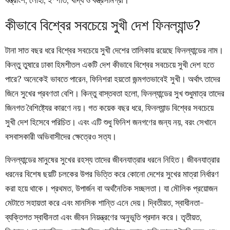
যন্ত্রাংশ, লোহা, ইস্পাত, খাদ্য ও বস্ত্রসামগ্রী।
কীভাবে বিশ্বের সবচেয়ে সুখী দেশ ফিনল্যান্ড?
টানা সাত বছর ধরে বিশ্বের সবচেয়ে সুখী দেশের তালিকায় রয়েছে ফিনল্যান্ডের নাম।
কিন্তু তুষারে ঢাকা হিমশীতল একটি দেশ কীভাবে বিশ্বের সবচেয়ে সুখী দেশ হতে
পারে? অনেকেই ভাবতে পারেন, ফিনিশরা হয়তো জন্মগতভাবেই সুখী। অর্থাৎ তাদের
জিনে সুখের প্রবণতা বেশি। কিন্তু বাস্তবতা হলো, ফিনল্যান্ডের সুখ শুধুমাত্র তাদের
জিনগত বৈশিষ্ট্যের কারণে নয়। গত কয়েক বছর ধরে, ফিনল্যান্ড বিশ্বের সবচেয়ে
সুখী দেশ হিসেবে পরিচিত। এবং এটি শুধু ফিনিশ জনগণের জন্য নয়, বরং সেখানে
বসবাসকারী অভিবাসীদের ক্ষেত্রেও সত্য।
ফিনল্যান্ডের মানুষের সুখের রহস্য তাদের জীবনযাত্রার ধরনে নিহিত। জীবনযাত্রার
ধরনের বিশেষ ছয়টি চলকের উপর ভিত্তি করে কোনো দেশের সুখের মাত্রা নির্ধারণ
করা হয়ে থাকে। প্রথমত, উপার্জন বা অর্থনৈতিক সচ্ছলতা। যা মৌলিক প্রয়োজন
মেটাতে সহায়তা করে এবং মানসিক শান্তি এনে দেয়। দ্বিতীয়ত, স্বাধীনতা-
ব্যক্তিগত স্বাধীনতা এবং জীবন নিয়ন্ত্রণের অনুভূতি প্রদান করে। তৃতীয়ত,