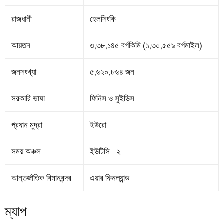
রাজধানী
হেলসিংকি
আয়তন
৩,৩৮,১৪৫ বর্গকিমি (১,৩০,৫৫৯ বর্গমাইল)
জনসংখ্যা
৫,৬২০,৮৬৪ জন
সরকারি ভাষা
ফিনিস ও সুইডিস
প্রধান মুদ্রা
ইউরো
সময় অঞ্চল
ইউটিসি +২
আন্তর্জাতিক বিমানবন্দর
এয়ার ফিনল্যান্ড
ম্যাপ