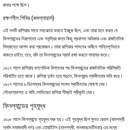
রাখার পক্ষে ছিল।
রক্ষণশীল শিবির (কমপ্লায়ার্স)
এই দলটি রাশিয়ার সাথে সমঝোতা করতে ইচ্ছুক ছিল, এবং তারা মনে করত যে
ফিনল্যান্ডের নিরাপত্তা এবং সমৃদ্ধির জন্য কিছু প্রথাগত অধিকার এবং রাজনৈতিক
সিদ্ধান্তে আপস করা প্রয়োজন। তারা রাশিয়ার শাসনের অধীনে শান্তিপূর্ণভাবে
থাকতে চাইত; তবে, যদি তা ফিনল্যান্ডের স্বার্থ রক্ষা করতে সাহায্য করে।
১৯১৭ সালে রাশিয়ার বলশেভিক বিপ্লবের পর ফিনল্যান্ডের রাজনৈতিক পরিস্থিতি
পরিবর্তিত হতে থাকে। রাশিয়া দুর্বল হয়ে পড়লে, ফিনল্যান্ড স্বাধীনতার দাবি করে।
১৯১৭ সালের ৬ ডিসেম্বর ফিনল্যান্ডের সংসদ স্বাধীনতার ঘোষণা দেয়।
সৌভাগ্যবশত এ দাবি সোভিয়েত রাশিয়া শীঘ্রই স্বীকৃতি দেয়।
ফিনল্যান্ডের গৃহযুদ্ধ
১৯১৮ সালে ফিনল্যান্ডে গৃহযুদ্ধ শুরু হয়। এই গৃহযুদ্ধ ছিল মূলত রেডস (বামপন্থী
অর্থাৎ সমাজবাদী দল) এবং হোয়াইটস (ডানপন্থী, কনজারভেটিভরা) এর মধ্যে