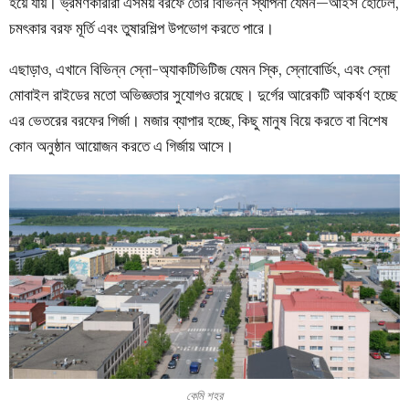
হয়ে যায়। ভ্রমণকারীরা এসময় বরফে তৈরি বিভিন্ন স্থাপনা যেমন—আইস হোটেল,
চমৎকার বরফ মূর্তি এবং তুষারশিল্প উপভোগ করতে পারে।
এছাড়াও, এখানে বিভিন্ন স্নো-অ্যাকটিভিটিজ যেমন স্কি, স্নোবোর্ডিং, এবং স্নো
মোবাইল রাইডের মতো অভিজ্ঞতার সুযোগও রয়েছে। দুর্গের আরেকটি আকর্ষণ হচ্ছে
এর ভেতরের বরফের গির্জা। মজার ব্যাপার হচ্ছে, কিছু মানুষ বিয়ে করতে বা বিশেষ
কোন অনুষ্ঠান আয়োজন করতে এ গির্জায় আসে।
কেমি শহর