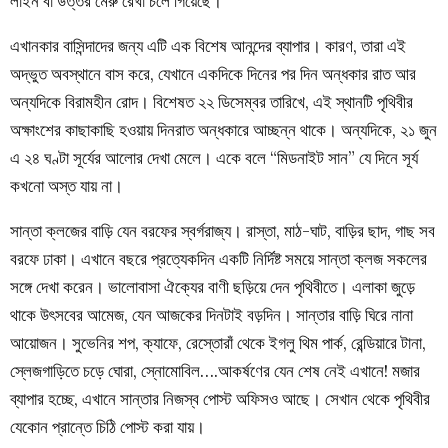
লাইন বা উত্তর মেরু রেখা চলে গিয়েছে।
এখানকার বাসিন্দাদের জন্য এটি এক বিশেষ আনন্দের ব্যাপার। কারণ, তারা এই
অদ্ভুত অবস্থানে বাস করে, যেখানে একদিকে দিনের পর দিন অন্ধকার রাত আর
অন্যদিকে বিরামহীন রোদ। বিশেষত ২২ ডিসেম্বর তারিখে, এই স্থানটি পৃথিবীর
অক্ষাংশের কাছাকাছি হওয়ায় দিনরাত অন্ধকারে আচ্ছন্ন থাকে। অন্যদিকে, ২১ জুন
এ ২৪ ঘণ্টা সূর্যের আলোর দেখা মেলে। একে বলে “মিডনাইট সান” যে দিনে সূর্য
কখনো অস্ত যায় না।
সান্তা ক্লজের বাড়ি যেন বরফের স্বর্গরাজ্য। রাস্তা, মাঠ-ঘাট, বাড়ির ছাদ, গাছ সব
বরফে ঢাকা। এখানে বছরে প্রত্যেকদিন একটি নির্দিষ্ট সময়ে সান্তা ক্লজ সকলের
সঙ্গে দেখা করেন। ভালোবাসা ঐক্যের বাণী ছড়িয়ে দেন পৃথিবীতে। এলাকা জুড়ে
থাকে উৎসবের আমেজ, যেন আজকের দিনটাই বড়দিন। সান্তার বাড়ি ঘিরে নানা
আয়োজন। সুভেনির শপ, ক্যাফে, রেস্তোরাঁ থেকে ইগলু থিম পার্ক, রেন্ডিয়ারে টানা,
স্লেজগাড়িতে চড়ে ঘোরা, স্নোমোবিল….আকর্ষণের যেন শেষ নেই এখানে! মজার
ব্যাপার হচ্ছে, এখানে সান্তার নিজস্ব পোস্ট অফিসও আছে। সেখান থেকে পৃথিবীর
যেকোন প্রান্তে চিঠি পোস্ট করা যায়।