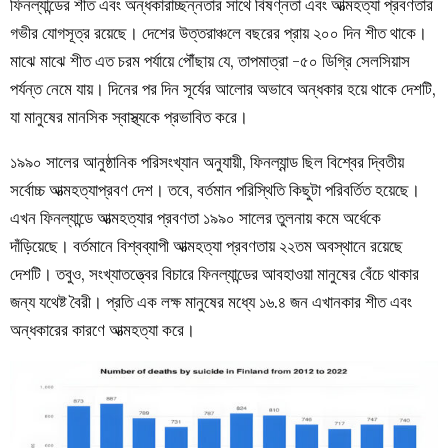
ফিনল্যান্ডের শীত এবং অন্ধকারাচ্ছন্নতার সাথে বিষণ্নতা এবং আত্মহত্যা প্রবণতার
গভীর যোগসূত্র রয়েছে। দেশের উত্তরাঞ্চলে বছরের প্রায় ২০০ দিন শীত থাকে।
মাঝে মাঝে শীত এত চরম পর্যায়ে পৌঁছায় যে, তাপমাত্রা -৫০ ডিগ্রি সেলসিয়াস
পর্যন্ত নেমে যায়। দিনের পর দিন সূর্যের আলোর অভাবে অন্ধকার হয়ে থাকে দেশটি,
যা মানুষের মানসিক স্বাস্থ্যকে প্রভাবিত করে।
১৯৯০ সালের আনুষ্ঠানিক পরিসংখ্যান অনুযায়ী, ফিনল্যান্ড ছিল বিশ্বের দ্বিতীয়
সর্বোচ্চ আত্মহত্যাপ্রবণ দেশ। তবে, বর্তমান পরিস্থিতি কিছুটা পরিবর্তিত হয়েছে।
এখন ফিনল্যান্ডে আত্মহত্যার প্রবণতা ১৯৯০ সালের তুলনায় কমে অর্ধেকে
দাঁড়িয়েছে। বর্তমানে বিশ্বব্যাপী আত্মহত্যা প্রবণতায় ২২তম অবস্থানে রয়েছে
দেশটি। তবুও, সংখ্যাতত্ত্বের বিচারে ফিনল্যান্ডের আবহাওয়া মানুষের বেঁচে থাকার
জন্য যথেষ্ট বৈরী। প্রতি এক লক্ষ মানুষের মধ্যে ১৬.৪ জন এখানকার শীত এবং
অন্ধকারের কারণে আত্মহত্যা করে।