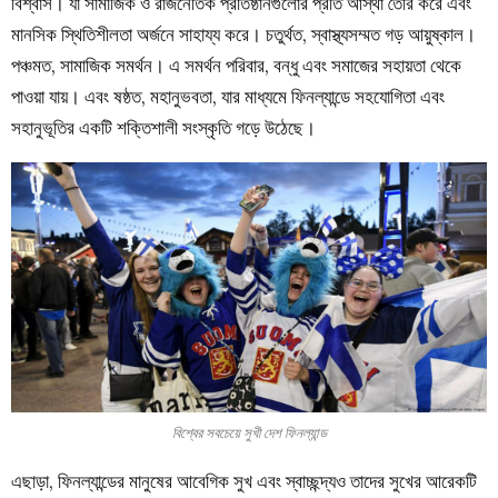
বিশ্বাস। যা সামাজিক ও রাজনৈতিক প্রতিষ্ঠানগুলোর প্রতি আস্থা তৈরি করে এবং
মানসিক স্থিতিশীলতা অর্জনে সাহায্য করে। চতুর্থত, স্বাস্থ্যসম্মত গড় আয়ুষ্কাল।
পঞ্চমত, সামাজিক সমর্থন। এ সমর্থন পরিবার, বন্ধু এবং সমাজের সহায়তা থেকে
পাওয়া যায়। এবং ষষ্ঠত, মহানুভবতা, যার মাধ্যমে ফিনল্যান্ডে সহযোগিতা এবং
সহানুভূতির একটি শক্তিশালী সংস্কৃতি গড়ে উঠেছে।
বিশ্বের সবচেয়ে সুখী দেশ ফিনল্যান্ড
এছাড়া, ফিনল্যান্ডের মানুষের আবেগিক সুখ এবং স্বাচ্ছন্দ্যও তাদের সুখের আরেকটি