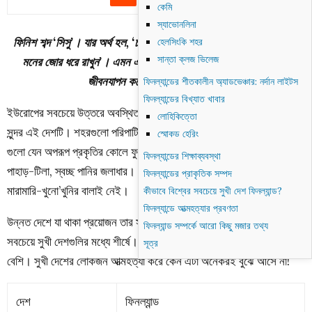
কেমি
স্যাভোনলিনা
ফিনিশ শব্দ ‘সিসু’। যার অর্থ হল, ‘চলার পথে যাই আসুক না কেন, দৃঢ় উদ্যম এবং
হেলসিংকি শহর
সান্তা ক্লজ ভিলেজ
মনের জোর ধরে রাখুন’। এমন এক দেশ, যেখানে মানুষ দৃঢ় ইচ্ছাশক্তি নিয়ে
জীবনযাপন করে। তবে এত আত্মহত্যা!
ফিনল্যান্ডের শীতকালীন অ্যাডভেঞ্চার: নর্দান লাইটস
ফিনল্যান্ডের বিখ্যাত খাবার
ইউরোপের সবচেয়ে উত্তরে অবস্থিত দেশগুলির একটি ফিনল্যান্ড। ছবির মতোই
লোহিকিত্তো
সুন্দর এই দেশটি। শহরগুলো পরিপাটি, পরিচ্ছন্ন সড়ক এবং রঙিন বাড়িঘর। বাড়িঘর
স্মোকড হেরিং
গুলো যেন অপরূপ প্রকৃতির কোলে ফুটে থাকা ফুল। গাছ-গাছালি, ঝরনা, নদী,
ফিনল্যান্ডের শিক্ষাব্যবস্থা
পাহাড়-টিলা, স্বচ্ছ পানির জলাধার। মানুষের নেই কোনো অভাব-অনুযোগ।
ফিনল্যান্ডের প্রাকৃতিক সম্পদ
মারামারি-খুনো’খুনির বালাই নেই।
কীভাবে বিশ্বের সবচেয়ে সুখী দেশ ফিনল্যান্ড?
ফিনল্যান্ডে আত্মহত্যার প্রবণতা
উন্নত দেশে যা থাকা প্রয়োজন তার সবই আছে ফিনল্যান্ডে। এ কারণে তারা বিশ্বের
ফিনল্যান্ড সম্পর্কে আরো কিছু মজার তথ্য
সবচেয়ে সুখী দেশগুলির মধ্যে শীর্ষে। তবে দেশটিতে আত্মহত্যার হার অত্যন্ত
সূত্র
বেশি। সুখী দেশের লোকজন আত্মহত্যা করে কেন এটা অনেকরই বুঝে আসে না!
দেশ
ফিনল্যান্ড