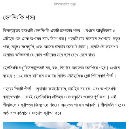
স্যাভোনলিনা শহর
হেলসিংকি শহর
ফিনল্যান্ডের রাজধানী হেলসিংকি একটি চমৎকার শহর। যেখানে আধুনিকতা ও
ঐতিহ্য যেন একে অপরের সাথে মিশে যায়। শহরটি তার মনোরম স্থাপত্য, সবুজ
পার্ক, সমৃদ্ধ সংস্কৃতি, এবং অনন্য রান্নার জন্য বিখ্যাত। হেলসিংকি ভ্রমণের
মনোরম অভিজ্ঞতা যে কোন পর্যটকের মনে ছাপ রেখে যেতে বাধ্য।
হেলসিংকি শুধু ফিনল্যান্ডেরই নয়, বরং, বিশ্বের অন্যতম জনপ্রিয় শহর। এখানে
রয়েছে ১৮১২ সালে রাশিয়ান নকশায় নির্মিত ঐতিহাসিক সেন্ট পিটার্সবার্গ গীর্জা।
শহরের তিনটি গীর্জা – লুথারান ক্যাথেড্রাল, চার্চ ইন দ্য রক, এবং আপসেংকি
ক্যাথেড্রাল – সবই হেলসিংকির ঐতিহ্য ও সংস্কৃতির গুরুত্বপূর্ণ অংশ। এই
গীর্জাগুলোর স্থাপত্য নিঃসন্দেহে শহরের অন্যতম প্রধান আকর্ষণ। গীর্জাগুলি শহরের
অতীত ও বর্তমানের সংযোগ স্থাপন করে।