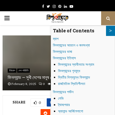
Facebook
Twitter
Instagram
Pinterest
Linkedin
Youtube
PRIMARY
Table of Contents
MENU
ম্যাপ
ফিনল্যান্ডের আয়তন ও জনসংখ্যা
ফিনল্যান্ডের ভাষা
ফিনল্যান্ডের ইতিহাস
ফিনল্যান্ডের স্বাধীনতার সংগ্রাম
ফিনল্যান্ডের গৃহযুদ্ধ
ইউরোপ
দেশ পরিচিতি
ফিনল্যান্ড – সুখী দেশের মানুষ কেন আত্মহত্যা করে?
দ্বিতীয় বিশ্বযুদ্ধে ফিনল্যান্ড
রাজনৈতিক স্থিতিশীলতা
February 8, 2025
0
826
ফিনল্যান্ডের পর্যটন
লেভি
SHARE
0
ট্যামপেয়ার
অ্যালান্ড আর্কিপেলাগো