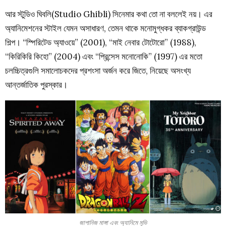
আর স্টুডিও ঘিবলি(Studio Ghibli) সিনেমার কথা তো না বললেই নয়। এর
অ্যানিমেশনের স্টাইল যেমন অসাধারণ, তেমন থাকে মনোমুগ্ধকর ব্যাকগ্রাউন্ড
শিল্প। “স্পিরিটেড অ্যাওয়ে” (2001), “মাই নেবার টোটোরো” (1988),
“কিরিকিরি কিহো” (2004) এবং “প্রিন্সেস মনোনোকি” (1997) এর মতো
চলচ্চিত্রগুলি সমালোচকদের প্রশংসা অর্জন করে জিতে, নিয়েছে অসংখ্য
আন্তর্জাতিক পুরস্কার।
জাপানিজ মাঙ্গা এবং অ্যানিমে মুভি