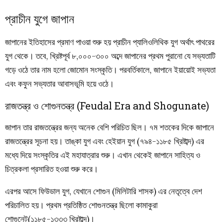
প্রাচীন যুগে জাপান
জাপানের ইতিহাসের প্রমাণ পাওয়া শুরু হয় প্রাচীন প্যালিওলিথিক যুগ অর্থাৎ পাথরের
যুগ থেকে। তবে, খ্রিষ্টপূর্ব ৮,০০০-৩০০ অব্দে জাপানের প্রথম পুরানো যে সভ্যতাটি
গড়ে ওঠে তার নাম হলো জোমোন সংস্কৃতি। পরবর্তিকালে, জাপানে ইয়ায়োই সভ্যতা
এবং কফুন সভ্যতার আবাসভূমি হয়ে ওঠে।
রাজতন্ত্র ও শোগুনতন্ত্র (Feudal Era and Shogunate)
জাপান তার রাজতন্ত্রের জন্য অনেক বেশি পরিচিত ছিল। ৭ম শতকের দিকে জাপানে
রাজতন্ত্রের সূচনা হয়। তাঙ্কা যুগ এবং হেইয়ান যুগ (৭৯৪-১১৮৫ খ্রিষ্টাব্দ) এর
মধ্যে দিয়ে সংস্কৃতির এই মহাযাত্রার শুরু। এখান থেকেই জাপানে সাহিত্য ও
চিত্রকলা প্রসারিত হওয়া শুরু করে।
এরপর আসে ফিউডাল যুগ, যেখানে শোগুন (মিলিটারি শাসক) এর নেতৃত্বে দেশ
পরিচালিত হয়। প্রথম প্রতিষ্ঠিত শোগুনতন্ত্র ছিলো কামাকুরা
শোগুনেট(১১৮৫-১৩৩৩ খ্রিষ্টাব্দ)।