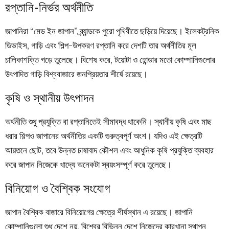
রপ্তানি-নির্ভর অর্থনীতি
জাপানিরা “মেড ইন জাপান” ব্র্যান্ডকে পুরো পৃথিবীতে ছড়িয়ে দিয়েছে। ইলেকট্রনিক
ডিভাইস, গাড়ি এবং শিল্প-উপকরণ রপ্তানি করে দেশটি তার অর্থনীতির মূল
চালিকাশক্তি গড়ে তুলেছে। বিশেষ করে, টয়োটা ও হোন্ডার মতো কোম্পানিগুলোর
উৎপাদিত গাড়ি বিশ্ববাজারে জনপ্রিয়তার শীর্ষে রয়েছে।
কৃষি ও স্থানীয় উৎপাদন
অর্থনীতি শুধু প্রযুক্তি বা রপ্তানিতেই সীমাবদ্ধ থাকেনি। স্থানীয় কৃষি এবং মাছ
ধরার শিল্পও জাপানের অর্থনীতির একটি গুরুত্বপূর্ণ অংশ। যদিও এই ক্ষেত্রটি
আয়তনে ছোট, তবে উন্নত চাষাবাদ কৌশল এবং আধুনিক কৃষি প্রযুক্তি ব্যবহার
করে জাপান নিজেকে খাদ্যে অনেকটা স্বয়ংসম্পূর্ণ করে তুলেছে।
বিনিয়োগ ও বৈশ্বিক সংযোগ
জাপান বৈশ্বিক বাজারে বিনিয়োগের ক্ষেত্রে শীর্ষস্থান এ রয়েছে। জাপানি
কোম্পানিগুলো শুধু দেশে নয়, বিশ্বের বিভিন্ন দেশে নিজেদের কারখানা স্থাপন