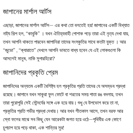
জাপানের মার্শাল আর্টস
এছাড়া, জাপানের মার্শাল আর্টস— এর কথা তো বলতেই হয়! জাপানের একটি বিখ্যাত
নাট্য শিল্প হল, “কাবুকি” । যখন ঐতিহ্যবাহী পোশাক পড়ে তারা এই নৃত্য দেখা যায়,
তখন আপনি থাকতে পারবেন জাপানিরা তাদের সংস্কৃতির সাথে কতটা যুক্ত । আর
“জুডো” , “ক্যারাতে” দেখলে আপনি ভাবতে বাধ্য হবেন যে এই লোকগুলো কি
আসলেই মানুষ, নাকি সুপারহিরো?
জাপানিদের প্রকৃতি প্রেম
জাপানিদের অন্যতম একটি বৈশিষ্ট্য হল প্রকৃতির প্রতি তাদের যে অসম্ভব শ্রদ্ধা
রয়েছে। জাপানে যখন সাকুরা ফুল ফোটে বা শরতের সময় পাতা রঙ বদলায়, তখন
তারা পুরোপুরি সেই সৌন্দর্যের সঙ্গে এক হয়ে যায়। শুধু যে উপভোগ করে তা না,
প্রকৃতির প্রতি গভীর শ্রদ্ধা দেখায়। আর যখন শীতকাল আসে, তখন বরফ আর
স্নো ফলের মাঝে সব কিছু যেন আরেকটা জগত হয়ে ওঠে—পৃথিবীর এক কোণে
চুপচাপ হয়ে পড়ে থাকা, এক শান্তির সুর!