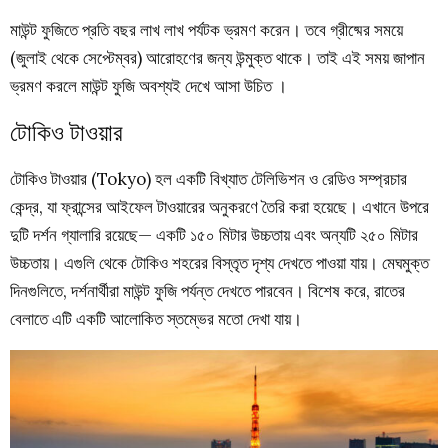
মাউন্ট ফুজিতে প্রতি বছর লাখ লাখ পর্যটক ভ্রমণ করেন। তবে গ্রীষ্মের সময়ে
(জুলাই থেকে সেপ্টেম্বর) আরোহণের জন্য উন্মুক্ত থাকে। তাই এই সময় জাপান
ভ্রমণ করলে মাউন্ট ফুজি অবশ্যই দেখে আসা উচিত ।
টোকিও টাওয়ার
টোকিও টাওয়ার (Tokyo) হল একটি বিখ্যাত টেলিভিশন ও রেডিও সম্প্রচার
কেন্দ্র, যা ফ্রান্সের আইফেল টাওয়ারের অনুকরণে তৈরি করা হয়েছে। এখানে উপরে
দুটি দর্শন গ্যালারি রয়েছে— একটি ১৫০ মিটার উচ্চতায় এবং অন্যটি ২৫০ মিটার
উচ্চতায়। এগুলি থেকে টোকিও শহরের বিস্তৃত দৃশ্য দেখতে পাওয়া যায়। মেঘমুক্ত
দিনগুলিতে, দর্শনার্থীরা মাউন্ট ফুজি পর্যন্ত দেখতে পারবেন। বিশেষ করে, রাতের
বেলাতে এটি একটি আলোকিত স্তম্ভের মতো দেখা যায়।