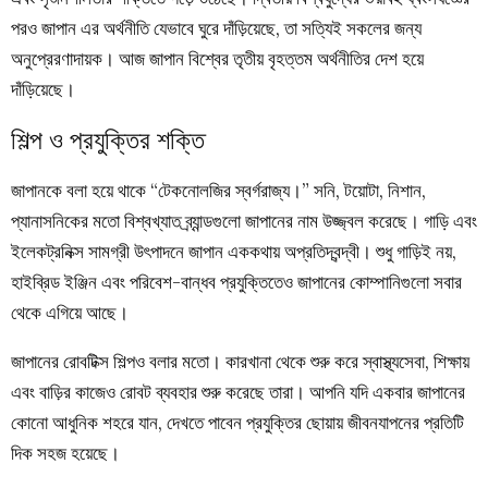
পরও জাপান এর অর্থনীতি যেভাবে ঘুরে দাঁড়িয়েছে, তা সত্যিই সকলের জন্য
অনুপ্রেরণাদায়ক। আজ জাপান বিশ্বের তৃতীয় বৃহত্তম অর্থনীতির দেশ হয়ে
দাঁড়িয়েছে।
শিল্প ও প্রযুক্তির শক্তি
জাপানকে বলা হয়ে থাকে “টেকনোলজির স্বর্গরাজ্য।” সনি, টয়োটা, নিশান,
প্যানাসনিকের মতো বিশ্বখ্যাত ব্র্যান্ডগুলো জাপানের নাম উজ্জ্বল করেছে। গাড়ি এবং
ইলেকট্রনিক্স সামগ্রী উৎপাদনে জাপান এককথায় অপ্রতিদ্বন্দ্বী। শুধু গাড়িই নয়,
হাইব্রিড ইঞ্জিন এবং পরিবেশ-বান্ধব প্রযুক্তিতেও জাপানের কোম্পানিগুলো সবার
থেকে এগিয়ে আছে।
জাপানের রোবটিক্স শিল্পও বলার মতো। কারখানা থেকে শুরু করে স্বাস্থ্যসেবা, শিক্ষায়
এবং বাড়ির কাজেও রোবট ব্যবহার শুরু করেছে তারা। আপনি যদি একবার জাপানের
কোনো আধুনিক শহরে যান, দেখতে পাবেন প্রযুক্তির ছোয়ায় জীবনযাপনের প্রতিটি
দিক সহজ হয়েছে।