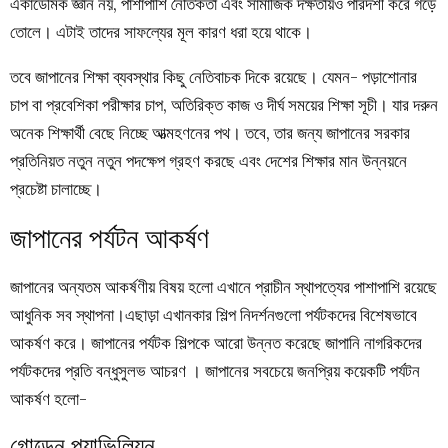
একাডেমিক জ্ঞান নয়, পাশাপাশি নৈতিকতা এবং সামাজিক দক্ষতায়ও পারদর্শী করে গড়ে
তোলে। এটাই তাদের সাফল্যের মূল কারণ ধরা হয়ে থাকে।
তবে জাপানের শিক্ষা ব্যবস্থার কিছু নেতিবাচক দিকে রয়েছে। যেমন- পড়াশোনার
চাপ বা প্রবেশিকা পরীক্ষার চাপ, অতিরিক্ত কাজ ও দীর্ঘ সময়ের শিক্ষা সূচী। যার দরুন
অনেক শিক্ষার্থী বেছে নিচ্ছে আত্মহণনের পথ। তবে, তার জন্য জাপানের সরকার
প্রতিনিয়ত নতুন নতুন পদক্ষেপ গ্রহণ করছে এবং দেশের শিক্ষার মান উন্নয়নে
প্রচেষ্টা চালাচ্ছে।
জাপানের পর্যটন আকর্ষণ
জাপানের অন্যতম আকর্ষণীয় বিষয় হলো এখানে প্রাচীন স্থাপত্যের পাশাপাশি রয়েছে
আধুনিক সব স্থাপনা।এছাড়া এখানকার শিল্প নিদর্শনগুলো পর্যটকদের বিশেষভাবে
আকর্ষণ করে। জাপানের পর্যটক শিল্পকে আরো উন্নত করেছে জাপানি নাগরিকদের
পর্যটকদের প্রতি বন্ধুসুলভ আচরণ । জাপানের সবচেয়ে জনপ্রিয় কয়েকটি পর্যটন
আকর্ষণ হলো-
গোল্ডেন প্যাভিলিয়ন