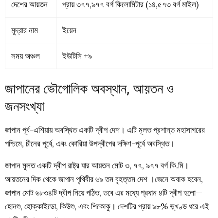
দেশের আয়তন
প্রায় ৩৭৭,৯৭৭ বর্গ কিলোমিটার (১৪,৫৭৩ বর্গ মাইল)
মুদ্রার নাম
ইয়েন
সময় অঞ্চল
ইউটিসি +৯
জাপানের ভৌগোলিক অবস্থান, আয়তন ও
জনসংখ্যা
জাপান পূর্ব-এশিয়ায় অবস্থিত একটি দ্বীপ দেশ। এটি মূলত প্রশান্ত মহাসাগরের
পশ্চিমে, চীনের পূর্বে, এবং কোরিয়া উপদ্বীপের দক্ষিণ-পূর্বে অবস্থিত।
জাপান মূলত একটি দ্বীপ রাষ্ট্র যার আয়তন মোট ৩, ৭৭, ৯৭৭ বর্গ কি.মি।
আয়তনের দিক থেকে জাপান পৃথিবীর ৬৯ তম বৃহত্তম দেশ ।জেনে অবাক হবেন,
জাপান মোট ৬৮৩৪টি দ্বীপ নিয়ে গঠিত, তবে এর মধ্যে প্রধান ৪টি দ্বীপ হলো—
হোনশু, হোক্কাইডো, কিউশু, এবং শিকোকু। দেশটির প্রায় ৯৮% ভূখণ্ড ধরে এই