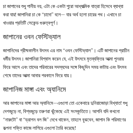
চা জাপানের শুধু পানীয় নয়, এটা কে একটা পুরো আধ্যাত্মিক যাত্রা হিসেবে ব্যাখ্যা
করা যায়! জাপানিরা চা কে “চাদো” বলে— যার অর্থ হলো চায়ের পথ। এখানে চা
খাওয়ার প্রতিটি সেকেন্ড গুরুত্বপূর্ণ।
জাপানের ওবন ফেস্টিভ্যাল
জাপানিদের গ্রীষ্মকালীন উৎসব এর নাম “ওবন ফেস্টিভ্যাল”। এটি জাপানের প্রাচীন
ধর্মীয় উৎসব। জাপানিরা বিশ্বাস করেন যে, এই উৎসবে মৃতব্যক্তির আত্মা পুনরায়
ফিরে আসে এবং তাদের পরিবারের সদস্যদের সঙ্গে কিছুদিন সময় কাটায় এবং উৎসব
শেষে তাদের আত্মা আবার পরকালে ফিরে যায়।
জাপানিজ মাঙ্গা এবং অ্যানিমে
আর জাপানের মাঙ্গা আর অ্যানিমে—এগুলো তো একেবারে দুনিয়াজোড়া বিখ্যাত! শুধু
দেশজুড়ে না, বিশ্বজুড়ে তরুণরা ঝুঁকেছে এই সংস্কৃতিতে। আপনি যদি কখনো
“নারুটো” বা “ড্রাগন বল জি” দেখে থাকেন, তাহলে বুঝবেন, জাপান কি পরিমাণের
কল্পনা শক্তি কাজে লাগিয়ে এগুলো তৈরি করেছে!