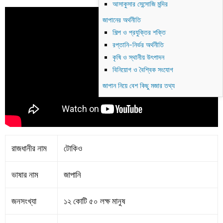
আসাকুসার সেন্সোজি মন্দির
জাপানের অর্থনীতি
শিল্প ও প্রযুক্তির শক্তি
রপ্তানি-নির্ভর অর্থনীতি
কৃষি ও স্থানীয় উৎপাদন
বিনিয়োগ ও বৈশ্বিক সংযোগ
জাপান নিয়ে বেশ কিছু মজার তথ্য
রাজধানীর নাম
টোকিও
ভাষার নাম
জাপানি
জনসংখ্যা
১২ কোটি ৫০ লক্ষ মানুষ