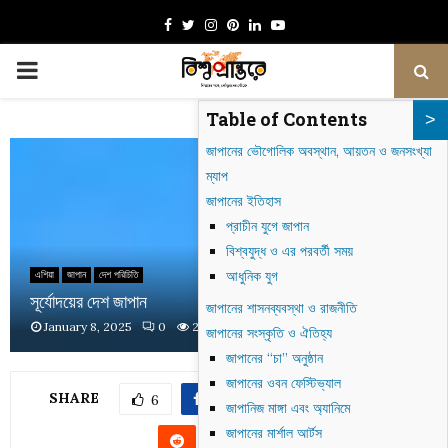
Facebook
Twitter
Instagram
Pinterest
Linkedin
Youtube
PRIMARY
Table of Contents
MENU
জাপানের ভৌগোলিক অবস্থান, আয়তন ও জনসংখ্যা
ম্যাপ
জাপানের ইতিহাস
প্রাচীন যুগে জাপান
বিশ্বযুদ্ধ ও এর পরবর্তী সময়
আধুনিক যুগ
এশিয়া
জাপান
দেশ পরিচিতি
সূর্যোদয়ের দেশ জাপান
জাপানের শাসনব্যবস্থা ও রাজনীতি
January 8, 2025
0
2320
জাপানের সংস্কৃতি ও ঐতিহ্য
জাপানের “চা” অনুষ্ঠান
জাপানের ওবন ফেস্টিভ্যাল
SHARE
6
জাপানিজ মাঙ্গা এবং অ্যানিমে
জাপানের মার্শাল আর্টস