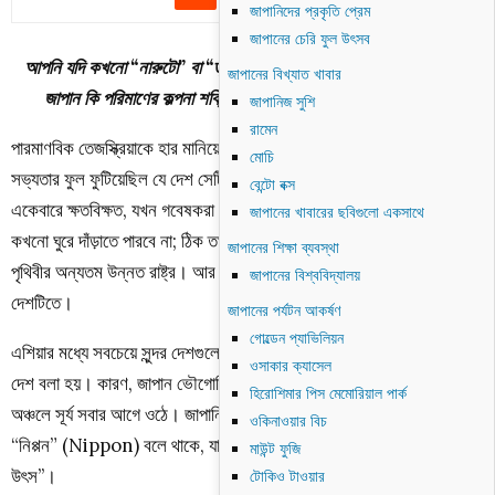
জাপানিদের প্রকৃতি প্রেম
জাপানের চেরি ফুল উৎসব
আপনি যদি কখনো “নারুটো” বা “ড্রাগন বল জি” দেখে থাকেন, তাহলে বুঝবেন,
জাপানের বিখ্যাত খাবার
জাপান কি পরিমাণের কল্পনা শক্তি কাজে লাগিয়ে এগুলো তৈরি করেছে !!!!
জাপানিজ সুশি
রামেন
পারমাণবিক তেজস্ক্রিয়াকে হার মানিয়ে মাত্র ৭০ বছরে হিরোশিমা, নাগাসাকিতে
মোচি
সভ্যতার ফুল ফুটিয়েছিল যে দেশ সেটি হল জাপান। বোমার আঘাতে যখন দেশটি
বেন্টো বক্স
একেবারে ক্ষতবিক্ষত, যখন গবেষকরা ভবিষ্যৎবাণী করেই দিয়েছিল দেশটি আর
জাপানের খাবারের ছবিগুলো একসাথে
কখনো ঘুরে দাঁড়াতে পারবে না; ঠিক তখনই নাগরিকদের কঠোর পরিশ্রমে জাপান আজ
জাপানের শিক্ষা ব্যবস্থা
পৃথিবীর অন্যতম উন্নত রাষ্ট্র। আর হয়তো সে কারণেই সূর্য সবার আগে উঁকি দেয়
জাপানের বিশ্ববিদ্যালয়
দেশটিতে।
জাপানের পর্যটন আকর্ষণ
গোল্ডেন প্যাভিলিয়ন
এশিয়ার মধ্যে সবচেয়ে সুন্দর দেশগুলোর অন্যতম হলো জাপান। দেশটিকে সূর্যদয়ের
ওসাকার ক্যাসেল
দেশ বলা হয়। কারণ, জাপান ভৌগোলিক দিক থেকে পূর্ব দিকে অবস্থিত, তাই এই
হিরোশিমার পিস মেমোরিয়াল পার্ক
অঞ্চলে সূর্য সবার আগে ওঠে। জাপানিরা নিজেদেরকে “নিহোন” (Nihon) বা
ওকিনাওয়ার বিচ
“নিপ্পন” (Nippon) বলে থাকে, যার অর্থ হলো “সূর্য উদয়ের স্থান” বা ‘’সূর্যের
মাউন্ট ফুজি
উৎস’’।
টোকিও টাওয়ার