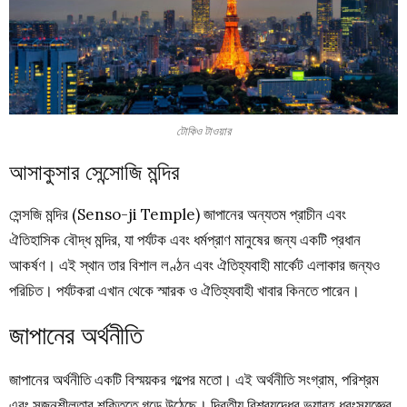
টোকিও টাওয়ার
আসাকুসার সেন্সোজি মন্দির
সেন্সজি মন্দির (Senso-ji Temple) জাপানের অন্যতম প্রাচীন এবং
ঐতিহাসিক বৌদ্ধ মন্দির, যা পর্যটক এবং ধর্মপ্রাণ মানুষের জন্য একটি প্রধান
আকর্ষণ। এই স্থান তার বিশাল লণ্ঠন এবং ঐতিহ্যবাহী মার্কেট এলাকার জন্যও
পরিচিত। পর্যটকরা এখান থেকে স্মারক ও ঐতিহ্যবাহী খাবার কিনতে পারেন।
জাপানের অর্থনীতি
জাপানের অর্থনীতি একটি বিস্ময়কর গল্পের মতো। এই অর্থনীতি সংগ্রাম, পরিশ্রম
এবং সৃজনশীলতার শক্তিতে গড়ে উঠেছে। দ্বিতীয় বিশ্বযুদ্ধের ভয়াবহ ধ্বংসযজ্ঞের