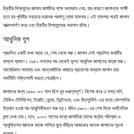
দ্বিতীয় বিশ্বযুদ্ধে জাপান জার্মানির পক্ষে অবস্থান নেয়, যার কারণে জাপানকে সাক্ষী
হতে হয় পৃথিবীর সবচেয়ে ভয়ানক পরমাণু বোমা হামলার। এই হামলার পরেই জাপান
আত্মসমর্পণ করে এবং দ্বিতীয় বিশ্বযুদ্ধের অবসান ঘটায়।
আধুনিক যুগ
প্রচলিত একটি কথা আছে যে, শেষ থেকে শুরু। জাপান সেই প্রচলিত কথাটির
বাস্তব প্রমাণ। ১৯৫০ দশকের পর থেকেই মূলত আধুনিক জাপানের যাত্রা শুরু।
আমেরিকান সাহায্য এবং আন্তর্জাতিক বাজারে প্রবেশের মাধ্যমে জাপান তার
অর্থনীতি শক্তিশালী করতে পেরেছিল।
জাপানের জন্য ১৯৬০-৮০ সাল ছিল খুব গুরুত্বপূর্ণ। বিশেষ করে এ সময় সনি,
টোকিও টেলিভিশন, টয়োটা, হোন্ডা, নিন্টেনডো, এবং মিতসুবিশি-এর মতো কোম্পানির
উত্থান হওয়া পর আধুনিকীকরণ শুরু হয়। যদিও ১৯৮০-এর শেষ দিকে অর্থনৈতিক
মন্দা দেখা দেয়। তবে, ২০০০ সালের মধ্যে জাপানিরা তাদের কঠোর পরিশ্রম ও
প্রযুক্তিগত জ্ঞানকে কাজে লাগিয়ে ঘুরে দাঁড়িয়ে আজকের অনেক জাপানের সূচনা
করেছে।