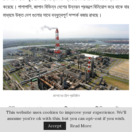
করেছে। পাশাপাশি, জাপান বিভিন্ন দেশের উন্নয়ন প্রকল্পে বিনিয়োগ করে থাকে যার
মাধ্যমে উক্ত দেশ গুলোর সাথে বন্ধুত্বপূর্ণ সম্পর্ক বজায় রাখছে।
জাপানের শিল্প প্রতিষ্ঠান
সব মিলিয়ে বলা যায়, জাপান শুধুমাত্র একটি দেশ নয়, বরং একটি বিস্ময়কর দৃষ্টান্ত,
This website uses cookies to improve your experience. We'll
যেখানে অতীত এবং ভবিষ্যত এক হয়েছে । সাকুরার সৌন্দর্য, মাঙ্গার কল্পনাজগৎ ,
assume you're ok with this, but you can opt-out if you wish.
এবং তাদের সংস্কৃতির গভীরতা আমাদের উপলব্ধি করায় যে, কীভাবে একটি জাতি
Accept
Read More