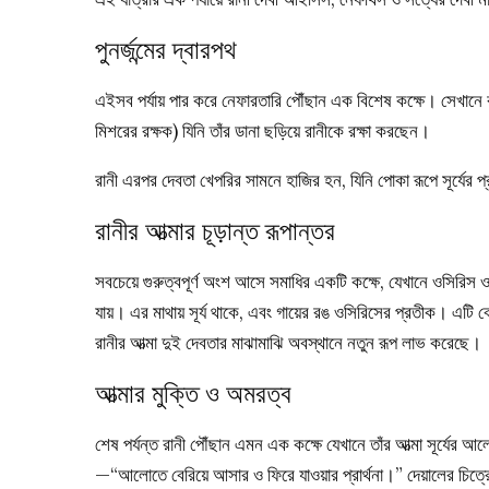
পুনর্জন্মের দ্বারপথ
এইসব পর্যায় পার করে নেফারতারি পৌঁছান এক বিশেষ কক্ষে। সেখানে 
মিশরের রক্ষক) যিনি তাঁর ডানা ছড়িয়ে রানীকে রক্ষা করছেন।
রানী এরপর দেবতা খেপরির সামনে হাজির হন, যিনি পোকা রূপে সূর্যে
রানীর আত্মার চূড়ান্ত রূপান্তর
সবচেয়ে গুরুত্বপূর্ণ অংশ আসে সমাধির একটি কক্ষে, যেখানে ওসিরিস ও
যায়। এর মাথায় সূর্য থাকে, এবং গায়ের রঙ ওসিরিসের প্রতীক। এটি ব
রানীর আত্মা দুই দেবতার মাঝামাঝি অবস্থানে নতুন রূপ লাভ করেছে।
আত্মার মুক্তি ও অমরত্ব
শেষ পর্যন্ত রানী পৌঁছান এমন এক কক্ষে যেখানে তাঁর আত্মা সূর্যের
—“আলোতে বেরিয়ে আসার ও ফিরে যাওয়ার প্রার্থনা।” দেয়ালের চিত্রে