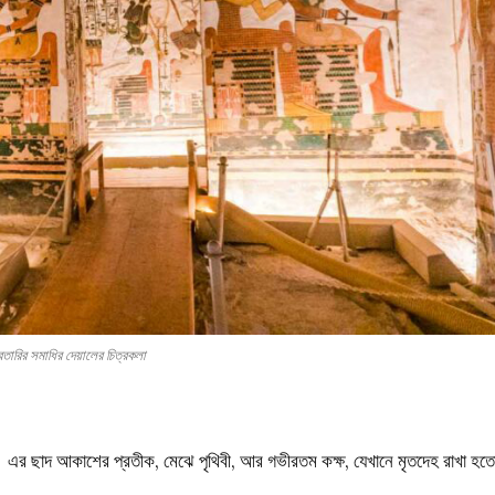
তারির সমাধির দেয়ালের চিত্রকলা
ৎ। এর ছাদ আকাশের প্রতীক, মেঝে পৃথিবী, আর গভীরতম কক্ষ, যেখানে মৃতদেহ রাখা হত