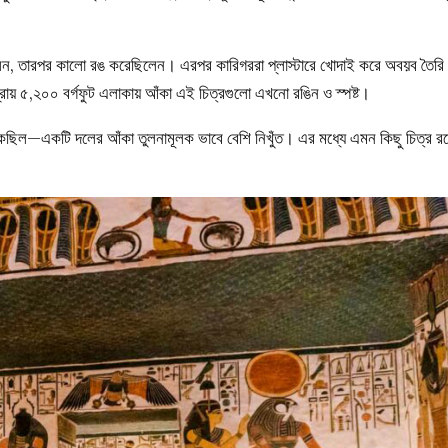
িলেন, তারপর কালো রঙ করেছিলেন। এরপর কারিগররা প্লাস্টারে খোদাই করে অবয়ব তৈরি
রায় ৫,২০০ বর্গফুট এলাকায় আঁকা এই চিত্রগুলো এখনো রঙিন ও স্পষ্ট।
কেছিল—একটি দলের আঁকা তুলনামূলক ভাবে বেশি নিখুঁত। এর মধ্যে এমন কিছু চিত্র র