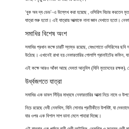
‘বুক অব দ্য ডেড’-এ উল্লেখ করা হয়েছে , ওসিরিস বিচার করতেন মৃত ব্য
যাত্রা শুরু হতো। এই যাত্রায় আত্মাকে নানা জ্ঞান দেখাতে হতো। নে
সমাধির বিশেষ অংশ
সমাধির প্রধান কক্ষে চারটি স্তম্ভ রয়েছে, যেগুলোতে ওসিরিসের ছ
উঠেছে। এখানেই রাখা হয় নেফারতারির গোলাপি গ্রানাইটের কফিন,
এই কক্ষে আরও আঁকা আছে দেবতা আনুবিস (যিনি মৃতদেহের রক্ষক), দ
উর্ধ্বজগতে যাত্রা
সমাধির এক ডাবল সিঁড়ির মাধ্যমে নেফারতারির আত্মা নিচে নামে ও উপর
নিচে রয়েছে দেবী নেফথিস, যিনি সোনার প্রতীকীতে উপবিষ্ট, যা দেবতাদ
যার ওপর এক বিশাল সাপ ডানা মেলে পাহারা দিচ্ছে।
এই যাত্রার এক পর্যায়ে রানী দেবী আইসিস, নেফথিস ও সত্যের দেবী