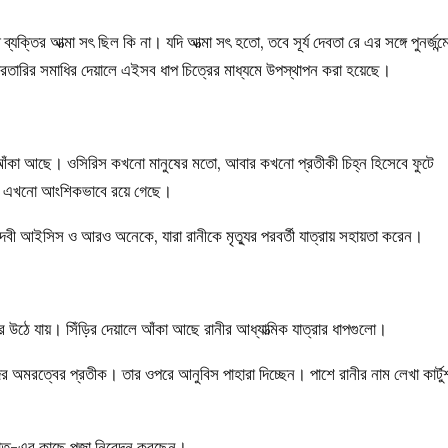
ক্তির আত্মা সৎ ছিল কি না। যদি আত্মা সৎ হতো, তবে সূর্য দেবতা রে এর সঙ্গে পুনর্জন্ম
ফারতারির সমাধির দেয়ালে এইসব ধাপ চিত্রের মাধ্যমে উপস্থাপন করা হয়েছে।
বি আঁকা আছে। ওসিরিস কখনো মানুষের মতো, আবার কখনো প্রতীকী চিহ্ন হিসেবে ফুটে
 যা এখনো আংশিকভাবে রয়ে গেছে।
েবী আইসিস ও আরও অনেকে, যারা রানীকে মৃত্যুর পরবর্তী যাত্রায় সহায়তা করেন।
ে উঠে যায়। সিঁড়ির দেয়ালে আঁকা আছে রানীর আধ্যাত্মিক যাত্রার ধাপগুলো।
ের অমরত্বের প্রতীক। তার ওপরে আনুবিস পাহারা দিচ্ছেন। পাশে রানীর নাম লেখা কার্টু
 মাত-এর কাছে পূজা নিবেদন করছেন।