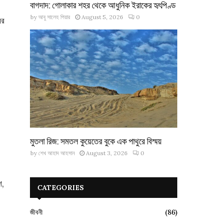
বাগদাদ: গোলাকার শহর থেকে আধুনিক ইরাকের হৃৎপিণ্ড
by
আবু সালেহ পিয়ার
August 5, 2026
0
ের
মুতলা রিজ: সমতল কুয়েতের বুকে এক পাথুরে বিস্ময়
by
শেখ আহাদ আহসান
August 3, 2026
0
শ,
CATEGORIES
জীবনী
(86)