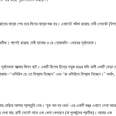
রাতের যাত্রা শেষ হয়ে দিনের যাত্রা শুরু হয়। এখানেই আঁকা রয়েছে দেবী নেখবেট (উপ
র প্রতীক। পাশেই রয়েছে দেবী হাথোর ও রে-হোরাখতি—ভোরের সূর্যদেবতা।
 সূর্যদেবতা আত্মার মিলন ঘটে। একটি বিশেষ চিত্রে সবুজ রঙের মমি-রূপী একটি ভেড়া দ
োঝায়—“ওসিরিস রে-তে বিশ্রাম নিচ্ছেন” এবং “রা ওসিরিসে বিশ্রাম নিচ্ছেন।” অর্থাৎ,
 আলোয় বেরিয়ে আসার প্রস্তুতি নেয়। ‘বুক অব দ্য ডেড’-এর একটি মন্ত্র এখানে লেখা আছ
 দেখা যায়, রানী সেনেট নামে এক খেলা খেলছেন (যা পুনর্জন্মের প্রতীক)। আবার এক