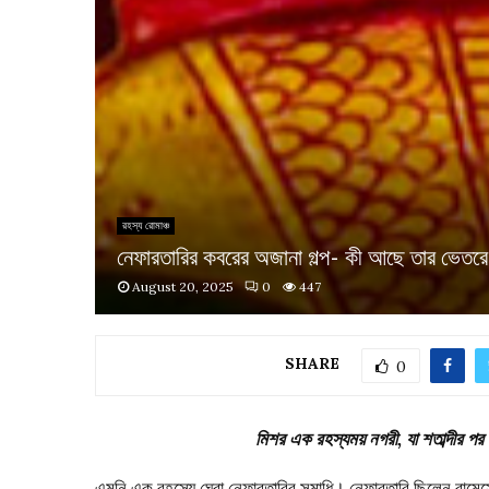
রহস্য রোমাঞ্চ
নেফারতারির কবরের অজানা গল্প- কী আছে তার ভেতর
August 20, 2025
0
447
SHARE
0
মিশর এক রহস্যময় নগরী, যা শতাব্দীর প
এমনি এক রহস্যে ঘেরা নেফারতারির সমাধি। নেফারতারি ছিলেন রামেসে