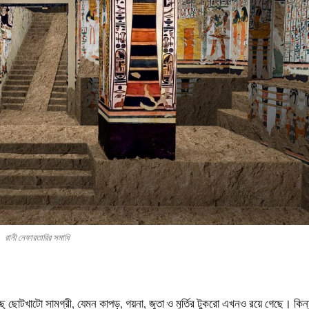
রানী নেফারতারির সমাধি
িছু ছোটখাটো সামগ্রী, যেমন কাপড়, গয়না, জুতা ও মূর্তির টুকরো এখনও রয়ে গেছে। কিন্