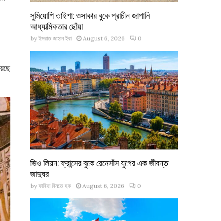
সুমিয়োশি তাইশা: ওসাকার বুকে প্রাচীন জাপানি
আধ্যাত্মিকতার ছোঁয়া
by
ইসরাত জাহান ইরা
August 6, 2026
0
য়েছে
ভিও লিয়ন: ফ্রান্সের বুকে রেনেসাঁস যুগের এক জীবন্ত
জাদুঘর
by
ফাবিহা বিনতে হক
August 6, 2026
0