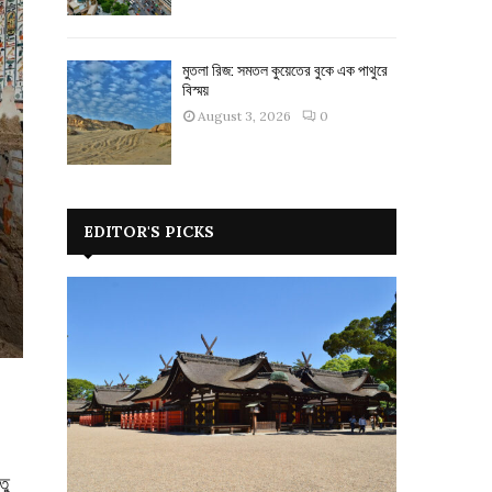
মুতলা রিজ: সমতল কুয়েতের বুকে এক পাথুরে
বিস্ময়
August 3, 2026
0
EDITOR'S PICKS
তু