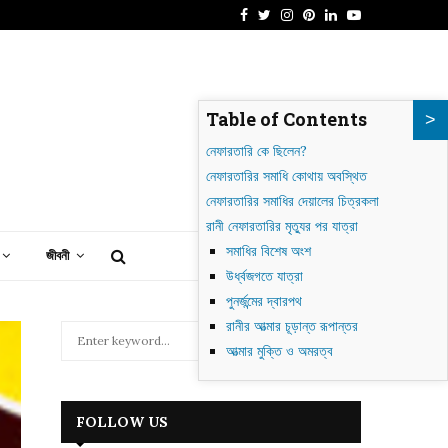
Facebook
Twitter
Instagram
Pinterest
Linkedin
Youtube
াগদাদ: গোলাকার শহর থেকে আধুনিক ইরাকের হৃৎপিণ্ড
Table of Contents
নেফারতারি কে ছিলেন?
নেফারতারির সমাধি কোথায় অবস্থিত
নেফারতারির সমাধির দেয়ালের চিত্রকলা
রানী নেফারতারির মৃত্যুর পর যাত্রা
সমাধির বিশেষ অংশ
জীবনী
উর্ধ্বজগতে যাত্রা
পুনর্জন্মের দ্বারপথ
রানীর আত্মার চূড়ান্ত রূপান্তর
S
আত্মার মুক্তি ও অমরত্ব
e
a
S
r
c
E
FOLLOW US
h