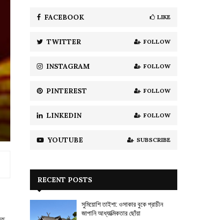
f
A
o
FACEBOOK
LIKE
r
R
:
TWITTER
FOLLOW
C
H
INSTAGRAM
FOLLOW
PINTEREST
FOLLOW
LINKEDIN
FOLLOW
YOUTUBE
SUBSCRIBE
RECENT POSTS
সুমিয়োশি তাইশা: ওসাকার বুকে প্রাচীন
জাপানি আধ্যাত্মিকতার ছোঁয়া
তে