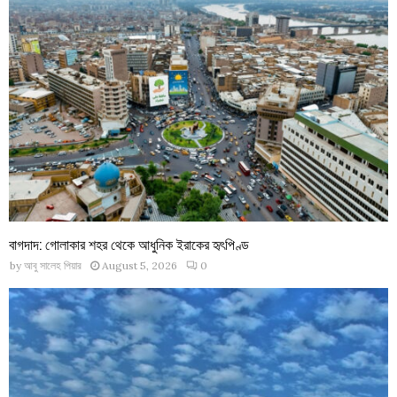
বাগদাদ: গোলাকার শহর থেকে আধুনিক ইরাকের হৃৎপিণ্ড
by
আবু সালেহ পিয়ার
August 5, 2026
0