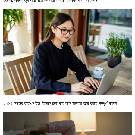
২০২৫ সালের হাই-পেইড রিমোট জব: ঘরে বসে ডলারে আয় করার সম্পূর্ণ গাইড