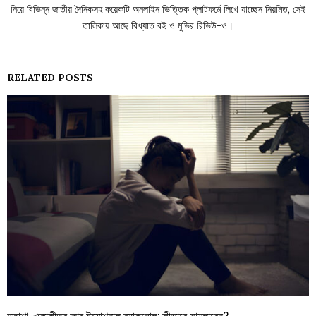
নিয়ে বিভিন্ন জাতীয় দৈনিকসহ কয়েকটি অনলাইন ভিত্তিক প্লাটফর্মে লিখে যাচ্ছেন নিয়মিত, সেই
তালিকায় আছে বিখ্যাত বই ও মুভির রিভিউ-ও।
RELATED POSTS
হতাশা, একাকীত্ব আর ইমোশনাল ব্ল্যাকহোল: কীভাবে সামলাবেন?