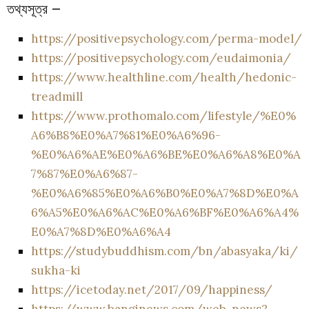
তথ্যসূত্র –
https://positivepsychology.com/perma-model/
https://positivepsychology.com/eudaimonia/
https://www.healthline.com/health/hedonic-
treadmill
https://www.prothomalo.com/lifestyle/%E0%
A6%B8%E0%A7%81%E0%A6%96-
%E0%A6%AE%E0%A6%BE%E0%A6%A8%E0%A
7%87%E0%A6%87-
%E0%A6%85%E0%A6%B0%E0%A7%8D%E0%A
6%A5%E0%A6%AC%E0%A6%BF%E0%A6%A4%
E0%A7%8D%E0%A6%A4
https://studybuddhism.com/bn/abasyaka/ki/
sukha-ki
https://icetoday.net/2017/09/happiness/
https://www.banginews.com/web-news?