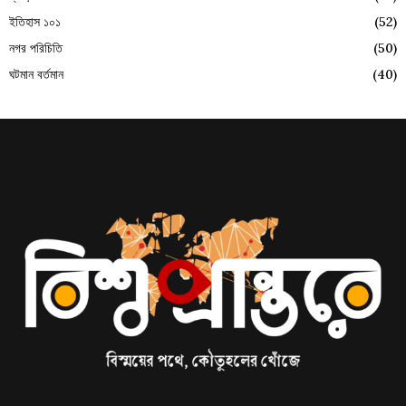
ইতিহাস ১০১
(52)
নগর পরিচিতি
(50)
ঘটমান বর্তমান
(40)