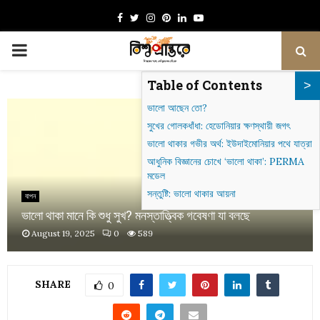
Facebook
Twitter
Instagram
Pinterest
Linkedin
Youtube
PRIMARY
Table of Contents
MENU
ভালো আছেন তো?
সুখের গোলকধাঁধা: হেডোনিয়ার ক্ষণস্থায়ী জগৎ
ভালো থাকার গভীর অর্থ: ইউদাইমোনিয়ার পথে যাত্রা
আধুনিক বিজ্ঞানের চোখে ‘ভালো থাকা’: PERMA
মডেল
সন্তুষ্টি: ভালো থাকার আয়না
যাপন
ভালো থাকা মানে কি শুধু সুখ? মনস্তাত্ত্বিক গবেষণা যা বলছে
August 19, 2025
0
589
SHARE
0