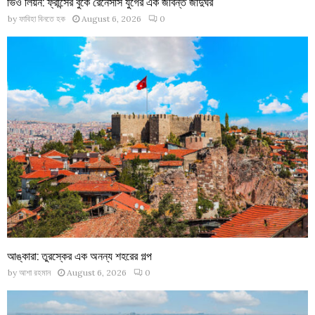
ভিও লিয়ন: ফ্রান্সের বুকে রেনেসাঁস যুগের এক জীবন্ত জাদুঘর
by
ফাবিহা বিনতে হক
August 6, 2026
0
আঙ্কারা: তুরস্কের এক অনন্য শহরের গল্প
by
আশা রহমান
August 6, 2026
0