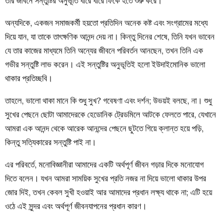
তার জীবনে সন্তুষ্টির অনুভূতি ধীরে ধীরে ফিকে হতে শুরু করে।
অন্যদিকে, একজন সমাজকর্মী হয়তো প্রতিদিন অনেক কষ্ট এবং সংগ্রামের মধ্যে
দিয়ে যান, যা তাকে তাৎক্ষণিক আনন্দ দেয় না। কিন্তু দিনের শেষে, তিনি যখন ভাবেন
যে তার কাজের মাধ্যমে তিনি অন্যের জীবনে পরিবর্তন আনছেন, তখন তিনি এক
গভীর সন্তুষ্টি লাভ করেন। এই সন্তুষ্টির অনুভূতিই হলো ইউদাইমোনিক ভালো
থাকার প্রতিচ্ছবি।
তাহলে, ভালো থাকা মানে কি শুধু সুখ? গবেষণা এবং দর্শন; উভয়ই বলছে, না। শুধু
সুখের পেছনে ছোটা আমাদেরকে হেডোনিক ট্রেডমিলে আটকে ফেলতে পারে, যেখানে
আমরা এক আনন্দ থেকে আরেক আনন্দের পেছনে ছুটতে গিয়ে ক্লান্ত হয়ে পড়ি,
কিন্তু সত্যিকারের সন্তুষ্টি পাই না।
এর পরিবর্তে, মনোবিজ্ঞানীরা আমাদের একটি অর্থপূর্ণ জীবন গড়ার দিকে মনোযোগ
দিতে বলেন। যখন আমরা সাময়িক সুখের প্রতি নজর না দিয়ে ভালো থাকার উপর
জোর দিই, তখন কেবল সুখী হওয়াই আর আমাদের প্রধান লক্ষ্য থাকে না; এটি হয়ে
ওঠে এই সুন্দর এবং অর্থপূর্ণ জীবনযাপনের প্রধান কারণ।