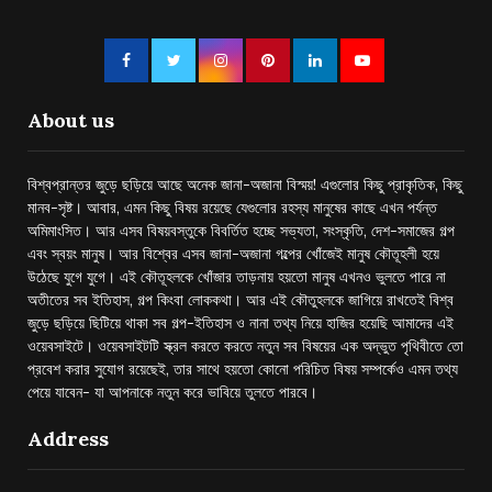
About us
বিশ্বপ্রান্তর জুড়ে ছড়িয়ে আছে অনেক জানা-অজানা বিস্ময়! এগুলোর কিছু প্রাকৃতিক, কিছু
মানব-সৃষ্ট। আবার, এমন কিছু বিষয় রয়েছে যেগুলোর রহস্য মানুষের কাছে এখন পর্যন্ত
অমিমাংসিত। আর এসব বিষয়বস্তুকে বিবর্তিত হচ্ছে সভ্যতা, সংস্কৃতি, দেশ-সমাজের গল্প
এবং স্বয়ং মানুষ। আর বিশ্বের এসব জানা-অজানা গল্পের খোঁজেই মানুষ কৌতূহলী হয়ে
উঠেছে যুগে যুগে। এই কৌতূহলকে খোঁজার তাড়নায় হয়তো মানুষ এখনও ভুলতে পারে না
অতীতের সব ইতিহাস, গল্প কিংবা লোককথা। আর এই কৌতুহলকে জাগিয়ে রাখতেই বিশ্ব
জুড়ে ছড়িয়ে ছিটিয়ে থাকা সব গল্প-ইতিহাস ও নানা তথ্য নিয়ে হাজির হয়েছি আমাদের এই
ওয়েবসাইটে। ওয়েবসাইটটি স্ক্রল করতে করতে নতুন সব বিষয়ের এক অদ্ভুত পৃথিবীতে তো
প্রবেশ করার সুযোগ রয়েছেই, তার সাথে হয়তো কোনো পরিচিত বিষয় সম্পর্কেও এমন তথ্য
পেয়ে যাবেন- যা আপনাকে নতুন করে ভাবিয়ে তুলতে পারবে।
Address