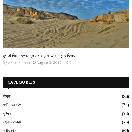
মুতলা রিজ: সমতল কুয়েতের বুকে এক পাথুরে বিস্ময়
by
শেখ আহাদ আহসান
August 3, 2026
0
CATEGORIES
জীবনী
(86)
পর্যটন আকর্ষণ
(74)
ফুটবল
(73)
রহস্য রোমাঞ্চ
(73)
ক্রীড়াবিদ
(69)