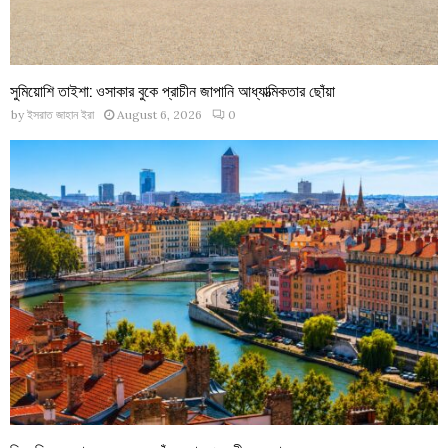
সুমিয়োশি তাইশা: ওসাকার বুকে প্রাচীন জাপানি আধ্যাত্মিকতার ছোঁয়া
by
ইসরাত জাহান ইরা
August 6, 2026
0