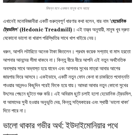
বিষন্ন মনে একজন মানুষ বসে আছে
এখানেই মনোবিজ্ঞানীরা একটি গুরুত্বপূর্ণ ধারণার কথা বলেন, যার নাম
‘হেডোনিক
ট্রেডমিল’ (Hedonic Treadmill)
। এই তত্ত্ব অনুযায়ী, মানুষ খুব দ্রুত
যেকোনো ভালো বা খারাপ পরিস্থিতির সাথে খাপ খাইয়ে নেয়।
ধরুন, আপনি লটারিতে অনেক টাকা জিতলেন। প্রথম কয়েক সপ্তাহ বা মাস হয়তো
আপনার আনন্দের সীমা থাকবে না। কিন্তু ধীরে ধীরে আপনি এই নতুন অর্থনৈতিক
অবস্থার সাথে অভ্যস্ত হয়ে যাবেন এবং আপনার সুখের মাত্রা আবার আগের
জায়গায় ফিরে আসবে। একইভাবে, একটি নতুন ফোন কেনা বা চাকরিতে পদোন্নতি
পাওয়ার আনন্দও কিছুদিন পরেই ফিকে হয়ে যায়। আমরা আবার নতুন কোনো সুখের
উৎসের পেছনে ছুটতে শুরু করি। এই অবিরাম ছুটে চলাই হলো হেডোনিক ট্রেডমিল,
যা আমাদের সুখী হওয়ার অনুভূতি দেয়, কিন্তু সত্যিকারের এবং স্থায়ী ‘ভালো থাকা’
দিতে পারে না।
ভালো থাকার গভীর অর্থ: ইউদাইমোনিয়ার পথে