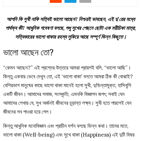
আপনি কি সুখী নাকি সত্যিই ভালো আছেন? নিশ্চয়ই ভাবছেন, এই দু’য়ের মধ্যে
পার্থক্য কী? আধুনিক গবেষণা বলছে, শুধু সুখের পেছনে ছোটা এক মরীচিকা মাত্র;
সত্যিকারের ভালো থাকার রহস্য লুকিয়ে আছে সম্পূর্ণ ভিন্ন কিছুতে।
ভালো আছেন তো?
“কেমন আছেন?” এই প্রশ্নের উত্তরে আমরা প্রায়শই বলি, “ভালো আছি”।
কিন্তু একবার ভেবে দেখুন তো, এই ‘ভালো থাকা’ বলতে আমরা ঠিক কী বোঝাই?
বেশিরভাগ মানুষের কাছে ভালো থাকা মানেই হলো সুখী, দুশ্চিন্তামুক্ত, হাসিখুশি
একটি জীবন। আমাদের সমাজ, সংস্কৃতি, এমনকি বিজ্ঞাপন জগৎ; সবাই যেন
আমাদের শেখায় যে, সুখ অর্জনই জীবনের চূড়ান্ত লক্ষ্য। সুখী হতে পারলেই যেন
জীবনের সব পাওয়া হয়ে গেল।
কিন্তু আধুনিক মনোবিজ্ঞান এবং প্রাচীন দর্শন বলছে ভিন্ন কথা। তাদের মতে,
ভালো থাকা (Well-being) এবং সুখে থাকা (Happiness) এই দুটি বিষয়