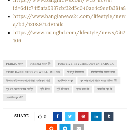
id=6d1c74f5afa9997cbf32d5c040ae4c9eefa381a8
https://www.banglanews24.com/lifestyle/new
s/bd/1208971.details
https://www.risingbd.com/lifestyle/news/562
106
PERMA মডেল
PERMA মডেল কি
POSITIVE PSYCHOLOGY IN BANGLA
TRUE HAPPINESS VS WELL-BEING
অর্থপূর্ণ জীবনযাপন
ইউদাইমোনিক ভালো থাকা
কিভাবে সত্যিকারের ভালো থাকা অর্জন করা যায়?
মনোবিজ্ঞান ও সুখ
সুখ আর ভালো থাকার মধ্যে পার্থক্য কী?
সুখ এবং ভালো থাকার পার্থক্য
সুখী জীবন
সুখী জীবনধারা
সুখের মানে কি
হেডোনিক সুখ কি
হেডোনিক সুখ কী?
SHARE
0