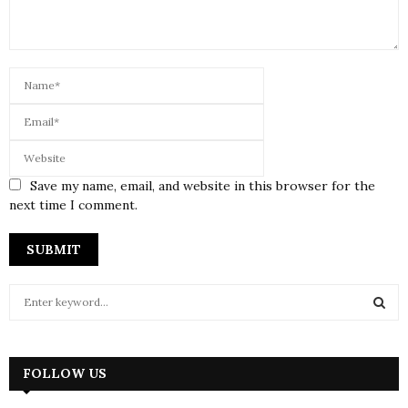
Save my name, email, and website in this browser for the
next time I comment.
S
e
a
S
r
c
FOLLOW US
E
h
f