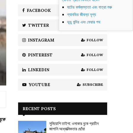
f
A
ঘাটের কর্মব্যস্ততা এবং যাত্রা শুরু
o
FACEBOOK
LIKE
গ্যানভির জীবন্ত দৃশ্য
r
R
:
ভুডু মন্দির এবং ফেরার পথ
TWITTER
FOLLOW
C
H
INSTAGRAM
FOLLOW
PINTEREST
FOLLOW
LINKEDIN
FOLLOW
YOUTUBE
SUBSCRIBE
RECENT POSTS
ুকে
সুমিয়োশি তাইশা: ওসাকার বুকে প্রাচীন
জাপানি আধ্যাত্মিকতার ছোঁয়া