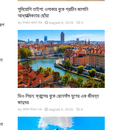
সুমিয়োশি তাইশা: ওসাকার বুকে প্রাচীন জাপানি
আধ্যাত্মিকতার ছোঁয়া
by
ইসরাত জাহান ইরা
August 6, 2026
0
রূপ
তে
ভিও লিয়ন: ফ্রান্সের বুকে রেনেসাঁস যুগের এক জীবন্ত
জাদুঘর
by
ফাবিহা বিনতে হক
August 6, 2026
0
না