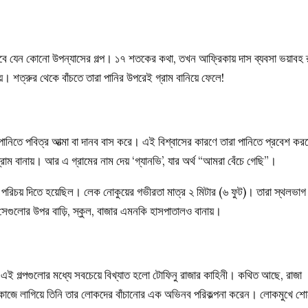
হবে যেন কোনো উপন্যাসের গল্প। ১৭ শতকের কথা, তখন আফ্রিকায় দাস ব্যবসা ভয়াবহ 
। শত্রুর থেকে বাঁচতে তারা পানির উপরেই গ্রাম বানিয়ে ফেলে!
 পানিতে পবিত্র আত্মা বা দানব বাস করে। এই বিশ্বাসের কারণে তারা পানিতে প্রবেশ কর
াম বানায়। আর এ গ্রামের নাম দেয় ‘গ্যানভি’, যার অর্থ “আমরা বেঁচে গেছি”।
ার পরিচয় দিতে হয়েছিল। লেক নোকুয়ের গভীরতা মাত্র ২ মিটার (৬ ফুট)। তারা স্থলভাগ
েগুলোর উপর বাড়ি, স্কুল, বাজার এমনকি হাসপাতালও বানায়।
। এই গল্পগুলোর মধ্যে সবচেয়ে বিখ্যাত হলো টোফিনু রাজার কাহিনী। কথিত আছে, রাজা
 কাজে লাগিয়ে তিনি তার লোকদের বাঁচানোর এক অভিনব পরিকল্পনা করেন। লোকমুখে শো