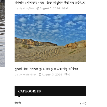
বাগদাদ: গোলাকার শহর থেকে আধুনিক ইরাকের হৃৎপিণ্ড
by
আবু সালেহ পিয়ার
August 5, 2026
0
মুতলা রিজ: সমতল কুয়েতের বুকে এক পাথুরে বিস্ময়
by
শেখ আহাদ আহসান
August 3, 2026
0
CATEGORIES
জীবনী
(86)