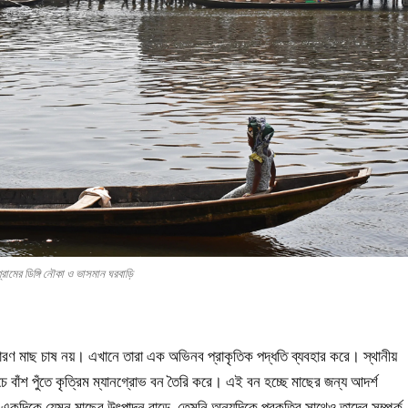
্রামের ডিঙ্গি নৌকা ও ভাসমান ঘরবাড়ি
ারণ মাছ চাষ নয়। এখানে তারা এক অভিনব প্রাকৃতিক পদ্ধতি ব্যবহার করে। স্থানীয়
ে বাঁশ পুঁতে কৃত্রিম ম্যানগ্রোভ বন তৈরি করে। এই বন হচ্ছে মাছের জন্য আদর্শ
কদিকে যেমন মাছের উৎপাদন বাড়ে, তেমনি অন্যদিকে প্রকৃতির সাথেও তাদের সম্পর্ক