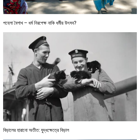
পহেলা বৈশাখ – ধর্ম নিরপেক্ষ নাকি ধর্মীয় উৎসব?
বিড়ালের হারানো অতীত: যুদ্ধক্ষেত্রে বিড়াল