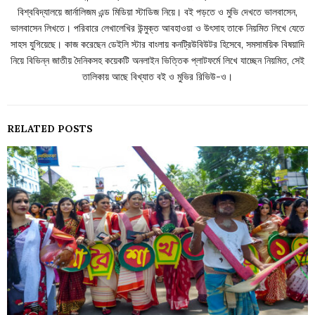
বিশ্ববিদ্যালয়ে জার্নালিজম এন্ড মিডিয়া স্টাডিজ নিয়ে। বই পড়তে ও মুভি দেখতে ভালবাসেন,
ভালবাসেন লিখতে। পরিবারে লেখালেখির উন্মুক্ত আবহাওয়া ও উৎসাহ তাকে নিয়মিত লিখে যেতে
সাহস যুগিয়েছে। কাজ করেছেন ডেইলি স্টার বাংলায় কনট্রিউবিউটর হিসেবে, সমসাময়িক বিষয়াদি
নিয়ে বিভিন্ন জাতীয় দৈনিকসহ কয়েকটি অনলাইন ভিত্তিক প্লাটফর্মে লিখে যাচ্ছেন নিয়মিত, সেই
তালিকায় আছে বিখ্যাত বই ও মুভির রিভিউ-ও।
RELATED POSTS