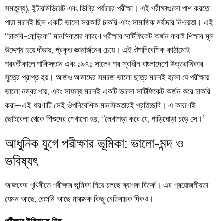
সমতুল্য), ইন্টারমিডিয়েট এবং ডিগ্রি পর্যায়ের পরীক্ষা। এই পরীক্ষাগুলো পাশ করতে
পারা মানেই ছিল একটি ভালো সরকারি চাকরি এবং সামাজিক মর্যাদার নিশ্চয়তা। এই
“চাকরি-কেন্দ্রিক” মানসিকতার কারণে পরীক্ষার সার্টিফিকেট অর্জন করাই শিক্ষার মূল
উদ্দেশ্য হয়ে দাঁড়ায়, প্রকৃত জ্ঞানার্জনের চেয়ে। এই ঔপনিবেশিক কাঠামোই
পরবর্তীকালে পাকিস্তান এবং ১৯৭১ সালের পর স্বাধীন বাংলাদেশে উত্তরাধিকার
সূত্রে প্রাপ্ত হয়। আজও আমাদের সমাজে ভালো ছাত্র মানেই হলো যে পরীক্ষায়
ভালো নম্বর পায়, এবং সাফল্য মানেই একটি ভালো সার্টিফিকেট অর্জন করে চাকরি
করা—এই ধারণাটি সেই ঔপনিবেশিক মানসিকতারই প্রতিচ্ছবি। এ কারণেই
ছোটবেলা থেকে শিশুদের শেখানো হয়, ‘’লেখাপড়া করে যে, গাড়িঘোড়া চড়ে সে।’
আধুনিক যুগে পরীক্ষার ভূমিকা: ভালো-মন্দ ও
ভবিষ্যৎ
আজকের পৃথিবীতে পরীক্ষার ভূমিকা নিয়ে চলছে ব্যাপক বিতর্ক। এর প্রয়োজনীয়তা
যেমন আছে, তেমনি আছে মারাত্মক কিছু নেতিবাচক দিকও।
পরীক্ষার ইতিবাচক দিক