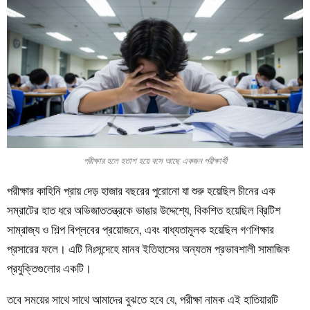
পরীক্ষার হলে হতাশ হয়ে বসে আছে একজন পরীক্ষার্থী
পরীক্ষার কাহিনি প্রায় দেড় হাজার বছরের পুরোনো যা শুরু হয়েছিল চীনের এক
সম্রাটের হাত ধরে অভিজাততন্ত্রকে ভাঙার উদ্দেশ্যে, বিকশিত হয়েছিল ব্রিটিশ
সাম্রাজ্য ও শিল্প বিপ্লবের প্রয়োজনে, এবং বাধ্যতামূলক হয়েছিল গণশিক্ষার
প্রসারের ফলে। এটি নিঃসন্দেহে মানব ইতিহাসের অন্যতম প্রভাবশালী সামাজিক
প্রযুক্তিগুলোর একটি।
তবে সময়ের সাথে সাথে আমাদের বুঝতে হবে যে, পরীক্ষা নামক এই হাতিয়ারটি