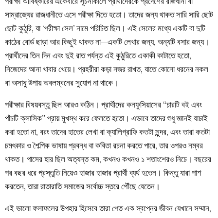
পরীক্ষা আবিষ্কারের একেবারে সূচনাকালে প্রার্থীদেরকে প্রদেশের রাজধানী বা
সাম্রাজ্যের রাজধানীতে এসে পরীক্ষা দিতে হতো। তাদের জন্য থাকত সারি সারি ছোট
ছোট কুঠুরি, যা ‘পরীক্ষা সেল’ নামে পরিচিত ছিল। এই সেলের মধ্যে একটি বা দুটি
কাঠের বোর্ড ছাড়া আর কিছুই থাকত না—একটি লেখার জন্য, অন্যটি বসার জন্য।
প্রার্থীদের তিন দিন এবং দুই রাত পর্যন্ত এই কুঠুরিতে একাকী কাটাতে হতো,
নিজেদের আনা খাবার খেয়ে। প্রহরীরা কড়া নজর রাখত, যাতে কোনো ধরনের নকল
বা অসাধু উপায় অবলম্বনের সুযোগ না থাকে।
পরীক্ষার বিষয়বস্তু ছিল আরও কঠিন। প্রার্থীদের কনফুসিয়াসের “চারটি বই এবং
পাঁচটি ক্লাসিক” প্রায় মুখস্থ করে ফেলতে হতো। এভাবে তাদের শুধু জ্ঞানই যাচাই
করা হতো না, বরং তাদের হাতের লেখা বা ক্যালিগ্রাফি কতটা সুন্দর, এবং তারা কতটা
চমৎকার ও শৈল্পিক ভাষায় প্রবন্ধ বা কবিতা রচনা করতে পারে, তার ওপরও নম্বর
থাকত। পাসের হার ছিল অত্যন্ত কম, কখনও কখনও ১ শতাংশেরও নিচে। বছরের
পর বছর ধরে প্রস্তুতি নিয়েও হাজার হাজার প্রার্থী ব্যর্থ হতেন। কিন্তু যারা পাশ
করতেন, তারা রাতারাতি সমাজের সর্বোচ্চ স্তরে পৌঁছে যেতেন।
এই ভালো ফলাফলের উপহার হিসেবে তারা পেত এক স্বপ্নের জীবন যেখানে সম্মান,