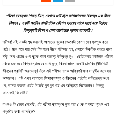
পরীক্ষা ব্যবস্থার শিকড় চীনে, যেখানে এটি ছিল অভিজাতদের বিরুদ্ধে এক নীরব
বিপ্লব। একটি প্রাচীন রাজনৈতিক কৌশল সময়ের সাথে সাথে হয়ে উঠেছে
বিশ্বব্যাপী শিক্ষা ও মেধা যাচাইয়ের প্রধান মাপকাঠি।
পরীক্ষা! এই একটা শব্দ শুনলেই আমাদের বুকের ভেতরটা কেমন যেন ধুকপুক করে
ওঠে। মনে পড়ে যায় সেই পিনপতন নীরব পরীক্ষার হল, দেয়ালে টিকটিক করতে থাকা
ঘড়ি, আর খাতার ওপর ঝুঁকে থাকা অজস্র উদ্বিগ্ন মুখ। ছোটবেলার ফাইনাল পরীক্ষা
থেকে শুরু করে বিশ্ববিদ্যালয়ের ভর্তি যুদ্ধ, কিংবা ভালো একটি চাকরির ইন্টারভিউ
জীবনের প্রতিটি গুরুত্বপূর্ণ বাঁকে এই পরীক্ষা নামক অগ্নিপরীক্ষার সম্মুখীন হতে হয়
আমাদের। এটি এখন আমাদের শিক্ষাব্যবস্থা ও জীবনের এতটাই অবিচ্ছেদ্য অংশ
যে, আমরা হয়তো ধরেই নিয়েছি যুগ যুগ ধরে এর অস্তিত্ব বিরাজমান। কিন্তু
আসলেই কি তাই?
কখনও কি ভেবে দেখেছি, এই পরীক্ষা ব্যবস্থার জন্ম কবে? কে বা কারা প্রথম এই
পদ্ধতির কথা ভেবেছিল?