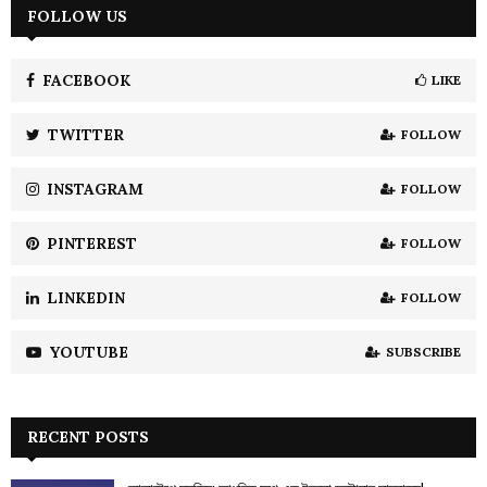
c
FOLLOW US
E
h
f
A
o
FACEBOOK
LIKE
r
R
:
TWITTER
FOLLOW
C
INSTAGRAM
FOLLOW
H
PINTEREST
FOLLOW
LINKEDIN
FOLLOW
YOUTUBE
SUBSCRIBE
RECENT POSTS