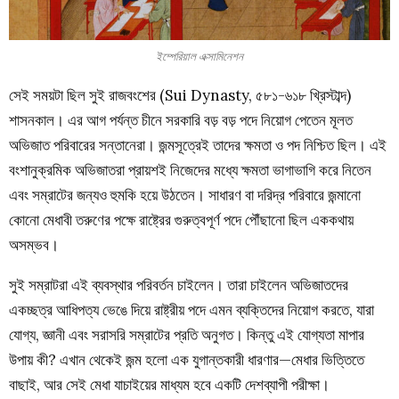
ইম্পেরিয়াল এক্সামিনেশন
সেই সময়টা ছিল সুই রাজবংশের (Sui Dynasty, ৫৮১-৬১৮ খ্রিস্টাব্দ)
শাসনকাল। এর আগ পর্যন্ত চীনে সরকারি বড় বড় পদে নিয়োগ পেতেন মূলত
অভিজাত পরিবারের সন্তানেরা। জন্মসূত্রেই তাদের ক্ষমতা ও পদ নিশ্চিত ছিল। এই
বংশানুক্রমিক অভিজাতরা প্রায়শই নিজেদের মধ্যে ক্ষমতা ভাগাভাগি করে নিতেন
এবং সম্রাটের জন্যও হুমকি হয়ে উঠতেন। সাধারণ বা দরিদ্র পরিবারে জন্মানো
কোনো মেধাবী তরুণের পক্ষে রাষ্ট্রের গুরুত্বপূর্ণ পদে পৌঁছানো ছিল এককথায়
অসম্ভব।
সুই সম্রাটরা এই ব্যবস্থার পরিবর্তন চাইলেন। তারা চাইলেন অভিজাতদের
একচ্ছত্র আধিপত্য ভেঙে দিয়ে রাষ্ট্রীয় পদে এমন ব্যক্তিদের নিয়োগ করতে, যারা
যোগ্য, জ্ঞানী এবং সরাসরি সম্রাটের প্রতি অনুগত। কিন্তু এই যোগ্যতা মাপার
উপায় কী? এখান থেকেই জন্ম হলো এক যুগান্তকারী ধারণার—মেধার ভিত্তিতে
বাছাই, আর সেই মেধা যাচাইয়ের মাধ্যম হবে একটি দেশব্যাপী পরীক্ষা।