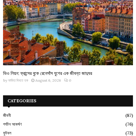
ভিও লিয়ন: ফ্রান্সের বুকে রেনেসাঁস যুগের এক জীবন্ত জাদুঘর
by
ফাবিহা বিনতে হক
August 6, 2026
0
CATEGORIES
জীবনী
(87)
পর্যটন আকর্ষণ
(76)
ফুটবল
(73)