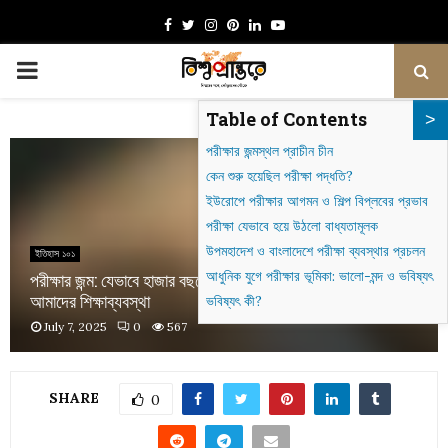
Facebook
Twitter
Instagram
Pinterest
Linkedin
Youtube
PRIMARY
Table of Contents
MENU
পরীক্ষার জন্মস্থল প্রাচীন চীন
কেন শুরু হয়েছিল পরীক্ষা পদ্ধতি?
ইউরোপে পরীক্ষার আগমন ও শিল্প বিপ্লবের প্রভাব
পরীক্ষা যেভাবে হয়ে উঠলো বাধ্যতামূলক
উপমহাদেশ ও বাংলাদেশে পরীক্ষা ব্যবস্থার প্রচলন
ইতিহাস ১০১
আধুনিক যুগে পরীক্ষার ভূমিকা: ভালো-মন্দ ও ভবিষ্যৎ
পরীক্ষার জন্ম: যেভাবে হাজার বছরের এক চীনা উদ্ভাবন শাসন করছে
আমাদের শিক্ষাব্যবস্থা
ভবিষ্যৎ কী?
July 7, 2025
0
567
SHARE
0