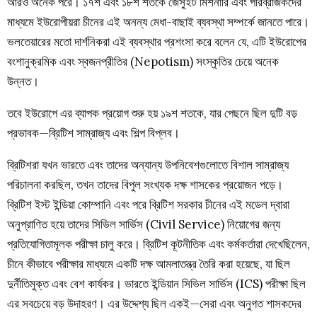
আরও অনেক পরে। ১৭শ এবং ১৮শ শতকে জেসুইট মিশনারি এবং পরিব্রাজকদের
মাধ্যমে ইউরোপীয়রা চীনের এই অনন্য মেধা-বাছাই ব্যবস্থা সম্পর্কে জানতে পারে।
ভলতেয়ারের মতো দার্শনিকরা এই ব্যবস্থার প্রশংসা করে বলেন যে, এটি ইউরোপের
বংশানুক্রমিক এবং স্বজনপ্রীতির (Nepotism) সংস্কৃতির চেয়ে অনেক
উন্নত।
তবে ইউরোপে এর ব্যাপক প্রয়োগ শুরু হয় ১৯শ শতকে, যার পেছনে ছিল দুটি বড়
প্রভাবক—ব্রিটিশ সাম্রাজ্য এবং শিল্প বিপ্লব।
ব্রিটিশরা যখন ভারতে এবং তাদের অন্যান্য উপনিবেশগুলোতে বিশাল সাম্রাজ্য
পরিচালনা করছিল, তখন তাদের বিপুল সংখ্যক দক্ষ শাসকের প্রয়োজন পড়ে।
ব্রিটিশ ইস্ট ইন্ডিয়া কোম্পানি এবং পরে ব্রিটিশ সরকার চীনের এই মডেল দ্বারা
অনুপ্রাণিত হয়ে তাদের সিভিল সার্ভিস (Civil Service) নিয়োগের জন্য
প্রতিযোগিতামূলক পরীক্ষা চালু করে। ব্রিটিশ কূটনীতিক এবং কর্মকর্তারা দেখেছিলেন,
চীনে কীভাবে পরীক্ষার মাধ্যমে একটি দক্ষ আমলাতন্ত্র তৈরি করা হয়েছে, যা ছিল
দুর্নীতিমুক্ত এবং বেশ কার্যকর। ভারতে ইন্ডিয়ান সিভিল সার্ভিস (ICS) পরীক্ষা ছিল
এর সবচেয়ে বড় উদাহরণ। এর উদ্দেশ্য ছিল একই—সেরা এবং অনুগত শাসকদের