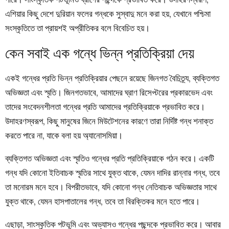
এশিয়ার কিছু দেশে দুরিয়ান ফলের গন্ধকে সুস্বাদু মনে করা হয়, যেখানে পশ্চিমা
সংস্কৃতিতে তা প্রায়শই অপ্রীতিকর বলে বিবেচিত হয়।
কেন সবাই এক গন্ধে ভিন্ন প্রতিক্রিয়া দেয়
একই গন্ধের প্রতি ভিন্ন প্রতিক্রিয়ার পেছনে রয়েছে জিনগত বৈচিত্র্য, ব্যক্তিগত
অভিজ্ঞতা এবং স্মৃতি। জিনগতভাবে, আমাদের ঘ্রাণ রিসেপ্টরের প্রকারভেদ এবং
তাদের সংবেদনশীলতা গন্ধের প্রতি আমাদের প্রতিক্রিয়াকে প্রভাবিত করে।
উদাহরণস্বরূপ, কিছু মানুষের জিনে মিউটেশনের কারণে তারা নির্দিষ্ট গন্ধ শনাক্ত
করতে পারে না, যাকে বলা হয় অ্যানোসমিয়া।
ব্যক্তিগত অভিজ্ঞতা এবং স্মৃতিও গন্ধের প্রতি প্রতিক্রিয়াকে গঠন করে। একটি
গন্ধ যদি কোনো ইতিবাচক স্মৃতির সাথে যুক্ত থাকে, যেমন দাদির রান্নার গন্ধ, তবে
তা মনোরম মনে হবে। বিপরীতভাবে, যদি কোনো গন্ধ নেতিবাচক অভিজ্ঞতার সাথে
যুক্ত থাকে, যেমন হাসপাতালের গন্ধ, তবে তা বিরক্তিকর মনে হতে পারে।
এছাড়া, সাংস্কৃতিক পটভূমি এবং অভ্যাসও গন্ধের পছন্দকে প্রভাবিত করে। আবার