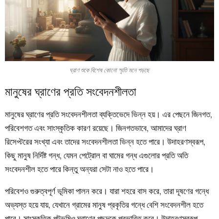
ঘ্রাণ শুকে বিশেষ কোনো স্মৃতি মনে পড়ছে
মানুষের ঘ্রাণের প্রতি সংবেদনশীলতা
মানুষের ঘ্রাণের প্রতি সংবেদনশীলতা ব্যক্তিভেদে ভিন্ন হয়। এর পেছনে জিনগত,
পরিবেশগত এবং সাংস্কৃতিক কারণ রয়েছে। জিনগতভাবে, আমাদের ঘ্রাণ
রিসেপ্টরের সংখ্যা এবং তাদের সংবেদনশীলতা ভিন্ন হতে পারে। উদাহরণস্বরূপ,
কিছু মানুষ নির্দিষ্ট গন্ধ, যেমন পেট্রোল বা ঘামের গন্ধ এগুলোর প্রতি অতি
সংবেদনশীল হতে পারে কিন্তু অন্যরা সেটা নাও হতে পারে।
পরিবেশও গুরুত্বপূর্ণ ভূমিকা পালন করে। যারা শহরে বাস করে, তারা দূষণের গন্ধে
অভ্যস্ত হয়ে যায়, যেখানে গ্রামের মানুষ প্রকৃতির গন্ধে বেশি সংবেদনশীল হতে
পারে। সাংস্কৃতিক পটভূমিও ঘ্রাণের পছন্দকে প্রভাবিত করে। উদাহরণস্বরূপ,