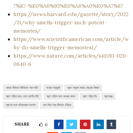
7%87-%E0%A6%93%E0%A6%A0%E0%A7%87
https://news.harvard.edu/gazette/story/2022
/11/why-smells-trigger-such-potent-
memories/
https://www.scientificamerican.com/article/w
hy-do-smells-trigger-memories1/
https://www.nature.com/articles/s41593-020-
0640-6
আমরা কীভাবে জিনিসের গন্ধ পাই?
গন্ধের অনুভূতি
ঘ্রাণ অনুভব করার পেছনের বিজ্ঞান
ঘ্রাণ শক্তি কমে গেলে করণীয় কী?
ঘ্রাণ শক্তি কমে যাওয়ার কারণ
ঘ্রাণ শক্তি কি
ঘ্রাণতন্ত্র
ঘ্রাণের সঙ্গে মস্তিষ্কের সংযোগ
নাক দিয়ে গন্ধ কীভাবে পৌঁছায়
SHARE
0