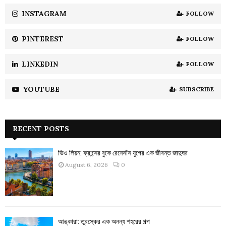
INSTAGRAM
FOLLOW
H
PINTEREST
FOLLOW
LINKEDIN
FOLLOW
YOUTUBE
SUBSCRIBE
RECENT POSTS
ভিও লিয়ন: ফ্রান্সের বুকে রেনেসাঁস যুগের এক জীবন্ত জাদুঘর
August 6, 2026
0
আঙ্কারা: তুরস্কের এক অনন্য শহরের গল্প