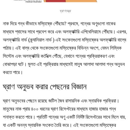
ঘ্রাণতন্ত্র
নাক দিয়ে গন্ধ কীভাবে মস্তিষ্কে পৌঁছায়? প্রথমে, গন্ধের অণুগুলো নাকের
মাধ্যমে শ্বাসের সাথে প্রবেশ করে এবং অলফ্যাক্টরি এপিথেলিয়ামে পৌঁছায়। এরপর,
অলফ্যাক্টরি নার্ভ (ক্র্যানিয়াল নার্ভ ) এই সংকেতগুলো মস্তিষ্কের অলফ্যাক্টরি বাল্বে
পাঠায়। এই বাল্ব থেকে সংকেতগুলো মস্তিষ্কের বিভিন্ন অংশে, যেমন লিম্বিক
সিস্টেম এবং অলফ্যাক্টরি কর্টেক্সে পৌঁছে, যেখানে গন্ধের প্রক্রিয়াকরণ এবং
বোঝাপড়া ঘটে। মূলত এই প্রক্রিয়ার মাধ্যমেই মানুষ আলাদা আলাদা গন্ধ অনুভব
করতে পারে।
ঘ্রাণ অনুভব করার পেছনের বিজ্ঞান
ঘ্রাণ অনুভবের পেছনে রয়েছে জটিল জৈব রাসায়নিক এবং স্নায়বিক প্রক্রিয়া।
মানুষের নাক প্রায় ৪০০ ধরনের ঘ্রাণ রিসেপ্টরের মাধ্যমে হাজার হাজার গন্ধ
শনাক্ত করতে পারে। প্রতিটি গন্ধের অণু একটি নির্দিষ্ট রিসেপ্টরের সাথে মিলে যায়,
যা একটি অনন্য স্নায়বিক সংকেত তৈরি করে। এই সংকেতগুলো মস্তিষ্কের