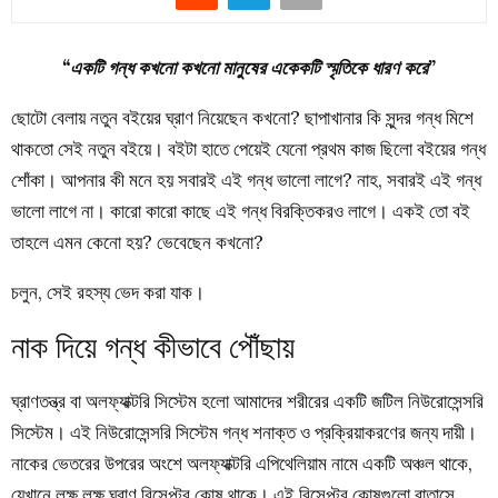
“একটি গন্ধ কখনো কখনো মানুষের একেকটি স্মৃতিকে ধারণ করে”
ছোটো বেলায় নতুন বইয়ের ঘ্রাণ নিয়েছেন কখনো? ছাপাখানার কি সুন্দর গন্ধ মিশে
থাকতো সেই নতুন বইয়ে। বইটা হাতে পেয়েই যেনো প্রথম কাজ ছিলো বইয়ের গন্ধ
শোঁকা। আপনার কী মনে হয় সবারই এই গন্ধ ভালো লাগে? নাহ, সবারই এই গন্ধ
ভালো লাগে না। কারো কারো কাছে এই গন্ধ বিরক্তিকরও লাগে। একই তো বই
তাহলে এমন কেনো হয়? ভেবেছেন কখনো?
চলুন, সেই রহস্য ভেদ করা যাক।
নাক দিয়ে গন্ধ কীভাবে পৌঁছায়
ঘ্রাণতন্ত্র বা অলফ্যাক্টরি সিস্টেম হলো আমাদের শরীরের একটি জটিল নিউরোসেন্সরি
সিস্টেম। এই নিউরোসেন্সরি সিস্টেম গন্ধ শনাক্ত ও প্রক্রিয়াকরণের জন্য দায়ী।
নাকের ভেতরের উপরের অংশে অলফ্যাক্টরি এপিথেলিয়াম নামে একটি অঞ্চল থাকে,
যেখানে লক্ষ লক্ষ ঘ্রাণ রিসেপ্টর কোষ থাকে। এই রিসেপ্টর কোষগুলো বাতাসে