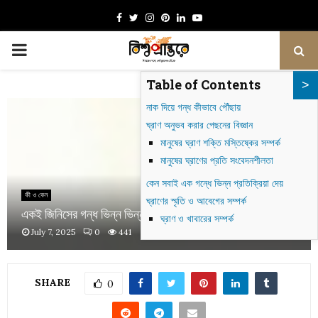
Facebook
Twitter
Instagram
Pinterest
Linkedin
Youtube
PRIMARY
Table of Contents
MENU
নাক দিয়ে গন্ধ কীভাবে পৌঁছায়
ঘ্রাণ অনুভব করার পেছনের বিজ্ঞান
মানুষের ঘ্রাণ শক্তি মস্তিষ্কের সম্পর্ক
মানুষের ঘ্রাণের প্রতি সংবেদনশীলতা
কেন সবাই এক গন্ধে ভিন্ন প্রতিক্রিয়া দেয়
কী ও কেন
ঘ্রাণের স্মৃতি ও আবেগের সম্পর্ক
একই জিনিসের গন্ধ ভিন্ন ভিন্ন ক্ষেত্রে ভিন্ন ভিন্ন হয় থাকে
ঘ্রাণ ও খাবারের সম্পর্ক
July 7, 2025
0
441
SHARE
0