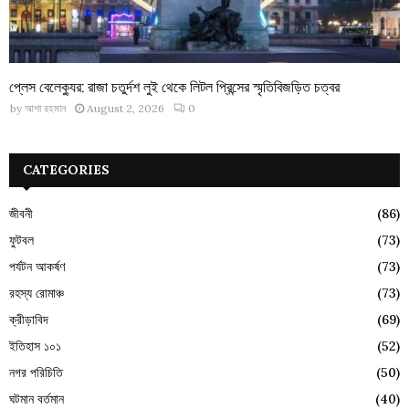
প্লেস বেলেক্যুর: রাজা চতুর্দশ লুই থেকে লিটল প্রিন্সের স্মৃতিবিজড়িত চত্বর
by
আশা রহমান
August 2, 2026
0
CATEGORIES
জীবনী
(86)
ফুটবল
(73)
পর্যটন আকর্ষণ
(73)
রহস্য রোমাঞ্চ
(73)
ক্রীড়াবিদ
(69)
ইতিহাস ১০১
(52)
নগর পরিচিতি
(50)
ঘটমান বর্তমান
(40)