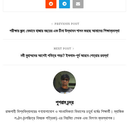
PREVIOUS POST
পরীক্ষার জন্ম: যেভাবে হাজার বছরের এক চীনা উদ্ভাবন শাসন করছে আমাদের শিক্ষাব্যবস্থা
NEXT POST
নবী মুহাম্মদের আগেই পবিত্র শহর? ইসলাম-পূর্ব আরবে পেত্রার রহস্য!
পুশরাম চন্দ্র
রাজশাহী বিশ্ববিদ্যালয়ের গণযোগাযোগ ও সাংবাদিকতা বিভাগের চতুর্থ বর্ষের শিক্ষার্থী। ম্যাজিক
লণ্ঠন (চলচ্চিত্র বিষয়ক পত্রিকা) এর নিয়মিত লেখক এবং বিপণন ব্যবস্থাপক।