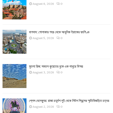
August 6, 2026
0
বাগদাদ: গোলাকার শহর থেকে আধুনিক ইরাকের হৃৎপিণ্ড
August 5, 2026
0
মুতলা রিজ: সমতল কুয়েতের বুকে এক পাথুরে বিস্ময়
August 3, 2026
0
প্লেস বেলেক্যুর: রাজা চতুর্দশ লুই থেকে লিটল প্রিন্সের স্মৃতিবিজড়িত চত্বর
August 2, 2026
0