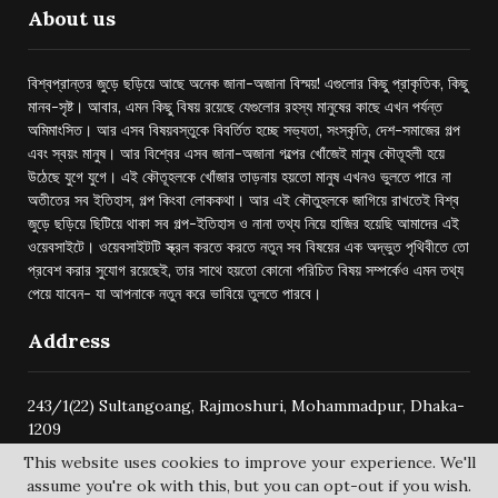
About us
বিশ্বপ্রান্তর জুড়ে ছড়িয়ে আছে অনেক জানা-অজানা বিস্ময়! এগুলোর কিছু প্রাকৃতিক, কিছু
মানব-সৃষ্ট। আবার, এমন কিছু বিষয় রয়েছে যেগুলোর রহস্য মানুষের কাছে এখন পর্যন্ত
অমিমাংসিত। আর এসব বিষয়বস্তুকে বিবর্তিত হচ্ছে সভ্যতা, সংস্কৃতি, দেশ-সমাজের গল্প
এবং স্বয়ং মানুষ। আর বিশ্বের এসব জানা-অজানা গল্পের খোঁজেই মানুষ কৌতূহলী হয়ে
উঠেছে যুগে যুগে। এই কৌতূহলকে খোঁজার তাড়নায় হয়তো মানুষ এখনও ভুলতে পারে না
অতীতের সব ইতিহাস, গল্প কিংবা লোককথা। আর এই কৌতুহলকে জাগিয়ে রাখতেই বিশ্ব
জুড়ে ছড়িয়ে ছিটিয়ে থাকা সব গল্প-ইতিহাস ও নানা তথ্য নিয়ে হাজির হয়েছি আমাদের এই
ওয়েবসাইটে। ওয়েবসাইটটি স্ক্রল করতে করতে নতুন সব বিষয়ের এক অদ্ভুত পৃথিবীতে তো
প্রবেশ করার সুযোগ রয়েছেই, তার সাথে হয়তো কোনো পরিচিত বিষয় সম্পর্কেও এমন তথ্য
পেয়ে যাবেন- যা আপনাকে নতুন করে ভাবিয়ে তুলতে পারবে।
Address
243/1(22) Sultangoang, Rajmoshuri, Mohammadpur, Dhaka-
1209
This website uses cookies to improve your experience. We'll
assume you're ok with this, but you can opt-out if you wish.