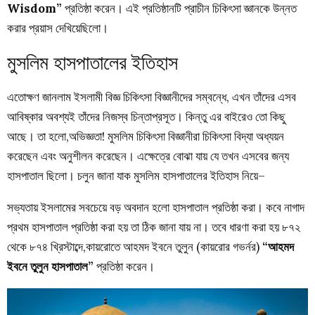
Wisdom”
প্রতিষ্ঠা
করেন
।
এই
প্রতিষ্ঠানটি
প্রাচীন
চিকিৎসা
জ্ঞানকে
উন্নত
করার
প্রয়াস
দেখিয়েছিলো।
মুসলিম হাসপাতালের ইতিহাস
এতোক্ষণ জানলাম ইসলামী বিজ্ঞ চিকিৎসা বিজ্ঞানীদের সম্বন্ধে, এখন তাঁদের এসব
আবিষ্কার অবশ্যই তাঁদের নিজস্ব চিন্তাপ্রসূত
।
কিন্তু এর বাইরেও তো কিছু
আছে
।
তা হলো,অভিজ্ঞতা
!
মুসলিম চিকিৎসা বিজ্ঞানীরা চিকিৎসা বিদ্যা অধ্যয়ন
করেছেন এবং অনুশীলন করেছেন
।
এক্ষেত্রে
বোঝা
যায়
যে
তখন
এসবের
জন্য
হাসপাতাল
ছিলো
।
চলুন
জানা
যাক
মুসলিম
হাসপাতালের
ইতিহাস
নিয়ে
–
সভ্যতায়
ইসলামের
সবচেয়ে
বড়
অবদান
হলো
হাসপাতাল
প্রতিষ্ঠা
করা
।
কবে
নাগাদ
প্রথম
হাসপাতাল
প্রতিষ্ঠা
করা
হয়
তা
ঠিক
জানা
যায়
না
।
তবে
ধারণা
করা
হয়
৮৭২
থেকে
৮৭৪
খ্রিস্টাব্দে
,
কায়রোতে
আহমদ
ইবনে
তুলুন
(
কায়রোর
গভর্নর
)
“
আহমদ
ইবনে
তুলুন
হাসপাতাল
”
প্রতিষ্ঠা
করেন
।