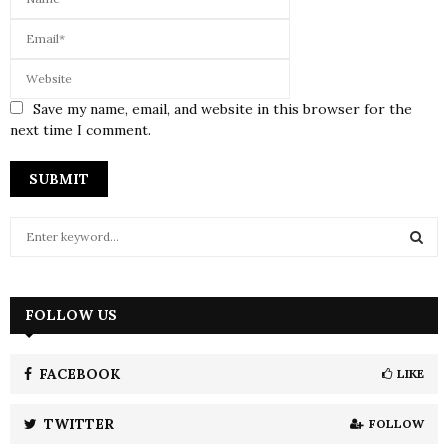
Save my name, email, and website in this browser for the
next time I comment.
S
e
a
S
r
c
FOLLOW US
E
h
f
A
o
FACEBOOK
LIKE
r
R
:
TWITTER
FOLLOW
C