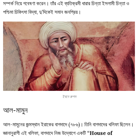
সম্পর্ক
নিয়ে
গবেষণা
করেন
।
তাঁর
এই
ব্যতিক্রমী
ধারার
চিন্তা
ইসলামী
চিন্তা
ও
পশ্চিমা
চিকিৎসা
বিদ্যা
,
দু’দিকেই
সমান
জনপ্রিয়
।
ইবনে রুশদ
আল-মামুন
আল-মামুনের
জন্মস্থান
ইরাকের
বাগদাদে
(
৭৮৬
)।
তিনি
বাগদাদের
খলিফা
ছিলেন
।
জ্ঞানানুরাগী
এই
খলিফা
,
বাগদাদে
নিজ
উদ্যোগে
একটি
“House of