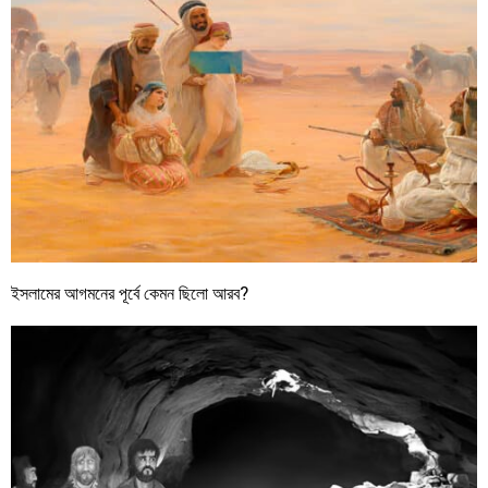
ইসলামের আগমনের পূর্বে কেমন ছিলো আরব?