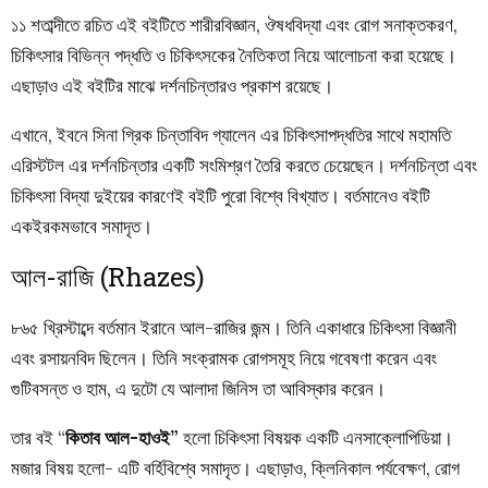
১১
শতাব্দীতে
রচিত
এই
বইটিতে
শারীরবিজ্ঞান
,
ঔষধবিদ্যা
এবং
রোগ
সনাক্তকরণ
,
চিকিৎসার
বিভিন্ন
পদ্ধতি
ও
চিকিৎসকের
নৈতিকতা
নিয়ে
আলোচনা
করা
হয়েছে
।
এছাড়াও
এই
বইটির
মাঝে
দর্শনচিন্তারও
প্রকাশ
রয়েছে
।
এখানে
,
ইবনে
সিনা
গ্রিক
চিন্তাবিদ
গ্যালেন
এর
চিকিৎসাপদ্ধতির
সাথে
মহামতি
এরিস্টটল
এর
দর্শনচিন্তার
একটি
সংমিশ্রণ
তৈরি
করতে
চেয়েছেন
।
দর্শনচিন্তা
এবং
চিকিৎসা
বিদ্যা
দুইয়ের
কারণেই
বইটি
পুরো
বিশ্বে
বিখ্যাত
।
বর্তমানেও
বইটি
একইরকমভাবে
সমাদৃত
।
আল-রাজি (Rhazes)
৮৬৫
খ্রিস্টাব্দে
বর্তমান
ইরানে
আল-রাজির
জন্ম
।
তিনি
একাধারে
চিকিৎসা
বিজ্ঞানী
এবং
রসায়নবিদ
ছিলেন
।
তিনি
সংক্রামক
রোগসমূহ
নিয়ে
গবেষণা
করেন
এবং
গুটিবসন্ত
ও
হাম
,
এ
দুটো
যে
আলাদা
জিনিস
তা
আবিস্কার
করেন
।
তার
বই
“
কিতাব
আল-হাওই
”
হলো
চিকিৎসা
বিষয়ক
একটি
এনসাক্লোপিডিয়া
।
মজার বিষয় হলো-
এটি
বর্হিবিশ্বে
সমাদৃত
।
এছাড়াও
,
ক্লিনিকাল
পর্যবেক্ষণ
,
রোগ