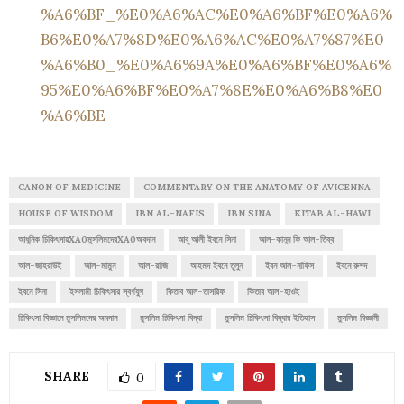
%A6%BF_%E0%A6%AC%E0%A6%BF%E0%A6%
B6%E0%A7%8D%E0%A6%AC%E0%A7%87%E0
%A6%B0_%E0%A6%9A%E0%A6%BF%E0%A6%
95%E0%A6%BF%E0%A7%8E%E0%A6%B8%E0
%A6%BE
CANON OF MEDICINE
COMMENTARY ON THE ANATOMY OF AVICENNA
HOUSE OF WISDOM
IBN AL-NAFIS
IBN SINA
KITAB AL-HAWI
আধুনিক চিকিৎসায়XA0মুসলিমদেরXA0অবদান
আবূ আলী ইবনে সিনা
আল-কানুন ফি আল-তিব্ব
আল-জাহরাউই
আল-মামুন
আল-রাজি
আহমদ ইবনে তুলুন
ইবন আল-নাফিস
ইবনে রুশদ
ইবনে সিনা
ইসলামী চিকিৎসার স্বর্ণযুগ
কিতাব আল-তাসরিফ
কিতাব আল-হাওই
চিকিৎসা বিজ্ঞানে মুসলিমদের অবদান
মুসলিম চিকিৎসা বিদ্যা
মুসলিম চিকিৎসা বিদ্যার ইতিহাস
মুসলিম বিজ্ঞানী
SHARE
0