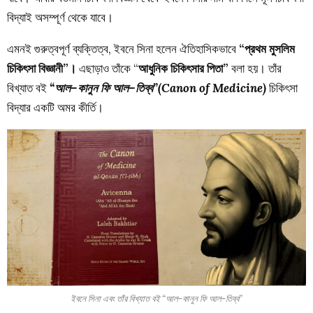
বিদ্যাই অসম্পূর্ণ থেকে যাবে।
এমনই
গুরুত্বপূর্ণ
ব্যক্তিত্ব
,
ইবনে
সিনা
হলেন
ঐতিহাসিকভাবে
“
প্রথম
মুসলিম
চিকিৎসা
বিজ্ঞানী
”।
এছাড়াও
তাঁকে
“
আধুনিক
চিকিৎসার
পিতা
”
বলা
হয়
।
তাঁর
বিখ্যাত
বই
“
আল
–
কানুন
ফি
আল
–
তিব্ব
”(Canon of Medicine)
চিকিৎসা
বিদ্যার
একটি
অমর
কীর্তি
।
ইবনে সিনা এবং তাঁর বিখ্যাত বই “আল-কানুন ফি আল-তিব্ব”