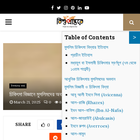
Facebook
Twitter
Instagram
Pinterest
Linkedin
Youtube
PRIMARY
Table of Contents
MENU
মুসলিম চিকিৎসা বিদ্যার ইতিহাস
প্রাচীন ইতিহাস
মধ্যযুগ বা ইসলামী চিকিৎসার স্বর্ণযুগ (৭ম থেকে
১৩তম শতাব্দী)
আধুনিক চিকিৎসায় মুসলিমদের অবদান
ইসলামের কথা
মুসলিম বিজ্ঞানী ও চিকিৎসা বিদ্যা
চিকিৎসা বিজ্ঞানে মুসলিমদের অবদান- সার্জারি থেকে মৃতদেহ সংরক্ষণ
আবূ আলী ইবনে সিনা (Avicenna)
March 21, 2025
0
664
আল-রাজি (Rhazes)
ইবন আল-নাফিস (Ibn Al-Nafis)
আল-জাহরাউই (Abulcasis)
SHARE
0
ইবনে রুশদ (Averroes)
আল-মামুন