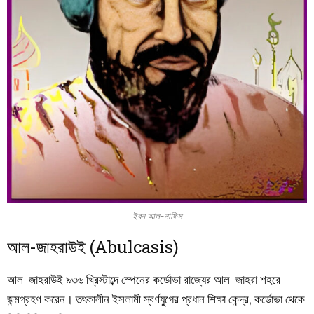
ইবন আল-নাফিস
আল-জাহরাউই (Abulcasis)
আল-জাহরাউই
৯৩৬
খ্রিস্টাব্দে
স্পেনের
কর্ডোভা
রাজ্যের
আল-জাহরা
শহরে
জন্মগ্রহণ
করেন
।
তৎকালীন
ইসলামী
স্বর্ণযুগের
প্রধান
শিক্ষা
কেন্দ্র
,
কর্ডোভা
থেকে