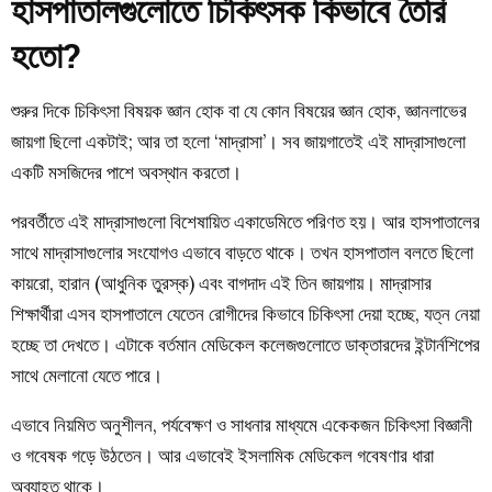
হাসপাতালগুলোতে চিকিৎসক কিভাবে তৈরি
হতো?
শুরুর
দিকে
চিকিৎসা
বিষয়ক
জ্ঞান
হোক
বা
যে
কোন
বিষয়ের
জ্ঞান
হোক
,
জ্ঞানলাভের
জায়গা
ছিলো
একটাই
;
আর
তা
হলো
‘
মাদ্রাসা’
।
সব
জায়গাতেই
এই
মাদ্রাসাগুলো
একটি
মসজিদের
পাশে
অবস্থান
করতো
।
পরবর্তীতে
এই
মাদ্রাসাগুলো
বিশেষায়িত
একাডেমিতে
পরিণত
হয়
।
আর
হাসপাতালের
সাথে
মাদ্রাসাগুলোর
সংযোগও
এভাবে
বাড়তে
থাকে
।
তখন
হাসপাতাল
বলতে
ছিলো
কায়রো
,
হারান
(
আধুনিক
তুরস্ক
)
এবং
বাগদাদ
এই
তিন
জায়গায়
।
মাদ্রাসার
শিক্ষার্থীরা
এসব
হাসপাতালে
যেতেন
রোগীদের
কিভাবে
চিকিৎসা
দেয়া
হচ্ছে
,
যত্ন
নেয়া
হচ্ছে
তা
দেখতে
।
এটাকে
বর্তমান
মেডিকেল
কলেজগুলোতে
ডাক্তারদের
ইন্টার্নশিপের
সাথে
মেলানো
যেতে
পারে
।
এভাবে নিয়মিত অনুশীলন, পর্যবেক্ষণ ও সাধনার মাধ্যমে একেকজন চিকিৎসা বিজ্ঞানী
ও গবেষক গড়ে উঠতেন
।
আর
এভাবেই
ইসলামিক
মেডিকেল
গবেষণা
র
ধারা
অব্যাহত
থাকে
।