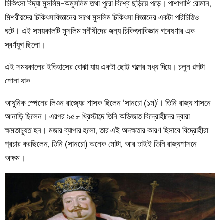
চিকিৎসা বিদ্যা মুসলিম-অমুসলিম তথা পুরো বিশ্বে ছড়িয়ে পড়ে। পাশাপাশি রোমান,
মিশরীয়দের চিকিৎসাবিজ্ঞানের সাথে মুসলিম চিকিৎসা বিজ্ঞানের একটা পরিচিতিও
ঘটে। এই সময়কালটি মুসলিম মনীষীদের জন্য চিকিৎসাবিজ্ঞান গবেষণার এক
স্বর্ণযুগ ছিলো।
এই সময়কালের ইতিহাসের বোঝা যায় একটা ছোট্ট গল্পের মধ্য দিয়ে। চলুন গল্পটা
শোনা যাক-
আধুনিক স্পেনের লিওন রাজ্যের শাসক ছিলেন ‘সানচো (১ম)’। তিনি রাজ্য শাসনে
আনাড়ি ছিলেন। এরপর ৯৫৮ খ্রিস্টাব্দে তিনি অভিজাত বিদ্রোহীদের দ্বারা
ক্ষমতাচ্যুত হন। মজার ব্যাপার হলো, তার এই অদক্ষতার কারণ হিসাবে বিদ্রোহীরা
প্রচার করছিলেন, তিনি (সানচো) অনেক মোটা, আর তাইই তিনি রাজ্যশাসনে
অক্ষম।