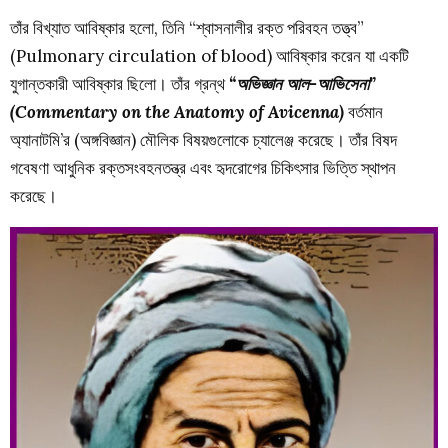
তাঁর বিখ্যাত আবিষ্কার হলো, তিনি “শ্বাসনালীর রক্ত পরিবহন তত্ত্ব”
(Pulmonary circulation of blood) আবিষ্কার করেন যা একটি
যুগান্তকারী আবিষ্কার ছিলো। তাঁর গ্রন্থ
“অভিজ্ঞান আল-আভিসেনা”
(Commentary on the Anatomy of Avicenna)
বর্তমান
অ্যানাটমি’র (অঙ্গবিজ্ঞান) মৌলিক বিষয়গুলোকে চ্যালেঞ্জ করেছে।
তাঁর বিষদ
গবেষণা আধুনিক রক্তসংবহনতন্ত্র এবং হৃদরোগের চিকিৎসার ভিত্তি স্থাপন
করেছে।