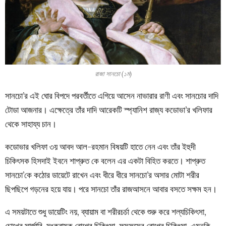
রাজা সানচো
(১ম)
সানচো’র এই ঘোর বিপদে পরবর্তীতে এগিয়ে আসেন নাভারার রাণী এবং সানচোর দাদি
টোডা আজনার। এক্ষেত্রে তাঁর দাদি আরেকটি স্প্যানিশ রাজ্য কডোভা’র খলিফার
থেকে সাহায্য চান।
কডোভার খলিফা ৩য় আবদ আল-রহমান বিষয়টি হাতে নেন এবং তাঁর ইহুদী
চিকিৎসক হিসদাই ইবনে শাপ্রুত কে বলেন এর একটা বিহিত করতে। শাপ্রুত
সানচো’কে কঠোর ডায়েটে রাখেন এবং ধীরে ধীরে সানচো’র অসার মোটা শরীর
ছিপছিপে গড়নের হয়ে যায়। পরে সানচো তাঁর রাজআসনে আবার বসতে সক্ষম হন।
এ সময়টাতে শুধু ডায়েটিং নয়, ব্যায়াম বা শরীরচর্চা থেকে শুরু করে শল্যচিকিৎসা,
চোখের সার্জারি, সংক্রামক রোগের চিকিৎসা, ফুসফুসের রোগের চিকিৎসা, এমনকি