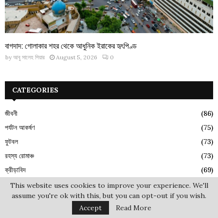
বাগদাদ: গোলাকার শহর থেকে আধুনিক ইরাকের হৃৎপিণ্ড
by
আবু সালেহ পিয়ার
August 5, 2026
0
CATEGORIES
জীবনী
(86)
পর্যটন আকর্ষণ
(75)
ফুটবল
(73)
রহস্য রোমাঞ্চ
(73)
ক্রীড়াবিদ
(69)
ইতিহাস ১০১
(52)
This website uses cookies to improve your experience. We'll
assume you're ok with this, but you can opt-out if you wish.
নগর পরিচিতি
(50)
Accept
Read More
ঘটমান বর্তমান
(40)