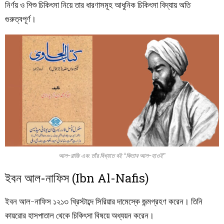
নির্ণয়
ও
শিশু
চিকিৎসা
নিয়ে
তার
ধারণাসমূহ
আধুনিক
চিকিৎসা
বিদ্যায়
অতি
গুরুত্বপূর্ণ
।
আল-রাজি এবং তাঁর বিখ্যাত বই “কিতাব আল-হাওই”
ইবন আল-নাফিস (Ibn Al-Nafis)
ইবন আল-নাফিস ১২১৩ খ্রিস্টাব্দে সিরিয়ার দামেস্কে জন্মগ্রহণ করেন। তিনি
কায়রোর হাসপাতাল থেকে চিকিৎসা বিষয়ে অধ্যয়ন করেন।