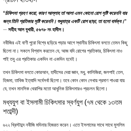
“
চিকিৎসা
গ্রহণ
করো
,
কারণ
আল্লাহ
তা’আলা
এমন
কোনো
রোগ
সৃষ্টি
করেননি
যার
জন্য
তিনি
প্রতিকার
সৃষ্টি
করেননি
।
শুধুমাত্র
একটি
রোগ
ছাড়া
,
তা
হলো
বার্ধক্য
।”
—
সহীহ
আল
বুখারী
,
৫৬৭৮
নং
হাদীস
।
নবীজির এই বাণী পুরো বিশ্বে ছড়িয়ে পড়ার আগে স্থানীয় চিকিৎসা বলতে তেমন কিছু
ছিলো না। সকলে বিশ্বাস করতেন যে, আজ যদি রোগের প্রতিকার, চিকিৎসা নাও
পাই তবু এর প্রতিকার একদিন না একদিন হবেই।
তখন চিকিৎসা বলতে কোরআন, হাদীসের দেয়া জ্ঞান, মধু, কালিজিরা, জলপাই তেল,
হিজমা, তাবিজ ইত্যাদি সর্বেসর্বা ছিলো। তবে কোন কোন লেখায় প্রমাণ পাওয়া যায়
যে, তখন মানসিক থেরাপির মতো আধুনিক চিকিৎসারও প্রচলন ছিলো।
মধ্যযুগ
বা
ইসলামী
চিকিৎসার
স্বর্ণযুগ
(
৭ম
থেকে
১৩তম
শতাব্দী
)
৬২২ খ্রিস্টাব্দে নবীজি মদিনায় হিজরত করেন। এতে ইসলামের সাথে সাথে মুসলিম