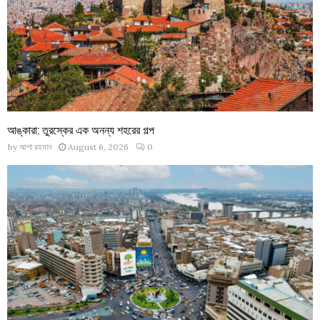
আঙ্কারা: তুরস্কের এক অনন্য শহরের গল্প
by
আশা রহমান
August 6, 2026
0