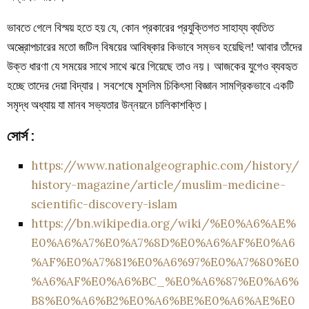
ভাবতে গেলে বিস্ময় হতে হয় যে, কোন প্রকারের প্রযুক্তিগত সাহায্য ব্যতিত
অস্ত্রোপচারের মতো জটিল বিষয়ের আবিষ্কার কিভাবে সম্ভব হয়েছিল
!
আবার তাঁদের
উক্ত ধারণা যে সময়ের সাথে সাথে ঝরে গিয়েছে তাও নয়
।
আজকের যুগেও ব্যবহৃত
হচ্ছে তাদের দেয়া বিদ্যার
।
সবশেষে
মুসলিম
চিকিৎসা
বিজ্ঞান
সামগ্রিকভাবে
একটি
সমৃদ্ধ
অধ্যায়
যা
মানব
সভ্যতার
উন্নয়নে
চালিকাশক্তি
।
সোর্স :
https://www.nationalgeographic.com/history/
history-magazine/article/muslim-medicine-
scientific-discovery-islam
https://bn.wikipedia.org/wiki/%E0%A6%AE%
E0%A6%A7%E0%A7%8D%E0%A6%AF%E0%A6
%AF%E0%A7%81%E0%A6%97%E0%A7%80%E0
%A6%AF%E0%A6%BC_%E0%A6%87%E0%A6%
B8%E0%A6%B2%E0%A6%BE%E0%A6%AE%E0