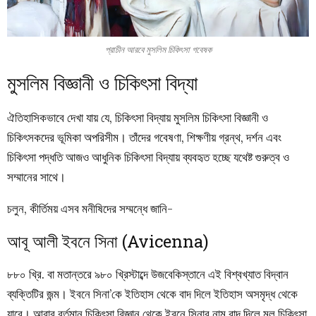
প্রাচীন আরবে মুসলিম চিকিৎসা গবেষক
মুসলিম বিজ্ঞানী ও চিকিৎসা বিদ্যা
ঐতিহাসিকভাবে দেখা যায় যে, চিকিৎসা বিদ্যায় মুসলিম চিকিৎসা বিজ্ঞানী ও
চিকিৎসকদের ভূমিকা অপরিসীম। তাঁদের গবেষণা, শিক্ষণীয় গ্রন্থ, দর্শন এবং
চিকিৎসা পদ্ধতি আজও আধুনিক চিকিৎসা বিদ্যায় ব্যবহৃত হচ্ছে যথেষ্ট গুরুত্ব ও
সম্মানের সাথে।
চলুন, কীর্তিময় এসব মনীষিদের সম্মন্ধে জানি-
আবূ আলী ইবনে সিনা (Avicenna)
৮৮০ খ্রি. বা মতান্তরে ৯৮০ খ্রিস্টাব্দে উজবেকিস্তানে এই বিশ্বখ্যাত বিদ্বান
ব্যক্তিটির জন্ম। ইবনে সিনা’কে ইতিহাস থেকে বাদ দিলে ইতিহাস অসমৃদ্ধ থেকে
যাবে। আবার বর্তমান চিকিৎসা বিজ্ঞান থেকে ইবনে সিনার নাম বাদ দিলে মূল চিকিৎসা