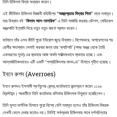
তিনি
চিকিৎসা
বিদ্যা
অধ্যয়ন
করেন
।
এই
কীর্তিমান
চিকিৎসা
বিজ্ঞানী
বহির্বিশ্বে
“
অস্ত্রপ্রচার
বিদ্যার
পিতা
”
নামে
সমাদৃত
।
তার
বিখ্যাত
বই
“
কিতাব
আল-তাসরিফ
”
এ
তিনি
সার্জারি
করবার
কৌশল
,
মেডিকেল
যন্ত্রপাতি
ইত্যাদি
নিয়ে
নতুন
নতুন
ধারণা
প্রদান
করেন
।
বর্তমানে
তাঁর
এসব
কীর্তি
পুরো
ইউরোপ
জুড়ে
বিখ্যাত
।
বিশেষকরে
,
অপারেশনের
পর
রোগীর
ক্ষতস্থান
সেলাই
করবার
জন্য
তার
‘
ক্যাটগাট’
(
পশুর
অন্ত্র
থেকে
তৈরি
একধরনের
সুতা
)
এর
ব্যবহার
আজ
অবধি
সর্বাত্মকভাবে
ব্যবহার
হচ্ছে
।
এবং
আন্তর্জাতিকভাবেও
এটি
একটি
“
শল্যচিকিৎসার
মানদণ্ড
”
হিসাবে
গৃহীত
হয়েছে
।
ইবনে রুশদ (Averroes)
ইবনে
রুশদও
ইসলামী
স্বর্ণযুগের
কেন্দ্র
,
কর্ডোভাতে
জন্মগ্রহণ
করেন
১১২৬
খ্রিস্টাব্দে
।
পরবর্তীতে
তিনি
কর্ডোভার
খলিফার
চিকিৎসক
নিযুক্ত
হয়েছিলেন
।
তিনি
মূলত
দার্শনিক
হিসাবে
পুরো
বিশ্বে
বেশি
সমাদৃত
হলেও
তাঁর
চিকিৎসা
বিষয়ক
লেখনী
ফেলে
দেবার
মতোও
নয়
।
তিনিই
সর্বপ্রথম
চিকিৎসার
সাথে
দর্শনচিন্তার