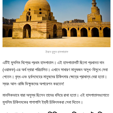
ইবনে তুলুন হাসপাতাল
এটিই
মুসলিম
বিশ্বের
প্রথম
হাসপাতাল
।
এই
হাসপাতালটি
ছিলো
প্রধানত
দান
(
ওয়াকফ
)
এর
অর্থ
দ্বারা
পরিচালিত
।
এখানে
সাধারণ
মানুষজন
অসুখ-বিসুখে
সেবা
পেতেন
।
বৃদ্ধ
এবং
দুর্বলদেহের
মানুষদের
চিকিৎসার
ক্ষেত্রে
প্রাধান্য
দেয়া
হতো
।
স্বয়ং
আল-রাজি
ভিক্ষুকদের
অপারেশন
করতেন
!
মানসিকভাবে
যারা
অসুস্থ
ছিলেন
তাদের
বসিয়ে
রাখা
হতো
।
এই
হাসপাতালগুলোতে
মুসলিম
চিকিৎসকের
পাশাপাশি
ইহুদী
চিকিৎসকরা
সেবা
দিতেন
।