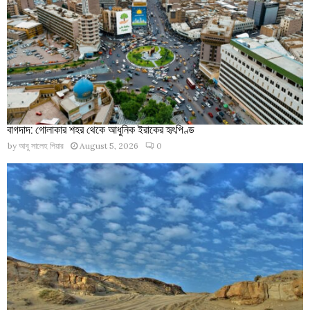
বাগদাদ: গোলাকার শহর থেকে আধুনিক ইরাকের হৃৎপিণ্ড
by
আবু সালেহ পিয়ার
August 5, 2026
0