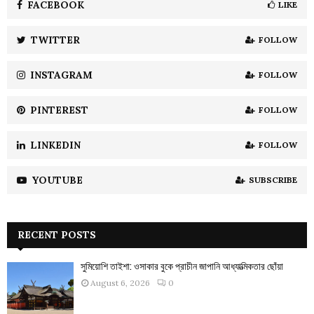
o
FACEBOOK
LIKE
r
R
:
TWITTER
FOLLOW
C
INSTAGRAM
FOLLOW
H
PINTEREST
FOLLOW
LINKEDIN
FOLLOW
YOUTUBE
SUBSCRIBE
RECENT POSTS
সুমিয়োশি তাইশা: ওসাকার বুকে প্রাচীন জাপানি আধ্যাত্মিকতার ছোঁয়া
August 6, 2026
0