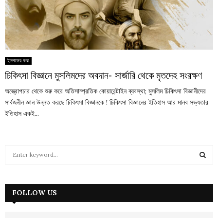
ইসলামের কথা
চিকিৎসা বিজ্ঞানে মুসলিমদের অবদান- সার্জারি থেকে মৃতদেহ সংরক্ষণ
অস্ত্রোপচার থেকে শুরু করে অতিসাম্প্রতিক কোয়ারেন্টাইন ব্যবস্থা; মুসলিম চিকিৎসা বিজ্ঞানীদের
সার্বজনীন জ্ঞান উন্নত করছে চিকিৎসা বিজ্ঞানকে ! চিকিৎসা বিজ্ঞানের ইতিহাস আর মানব সভ্যতার
ইতিহাস একই...
S
e
a
S
r
c
FOLLOW US
E
h
f
A