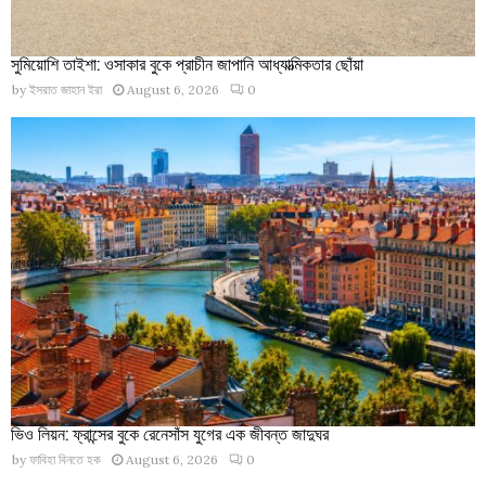
সুমিয়োশি তাইশা: ওসাকার বুকে প্রাচীন জাপানি আধ্যাত্মিকতার ছোঁয়া
by
ইসরাত জাহান ইরা
August 6, 2026
0
ভিও লিয়ন: ফ্রান্সের বুকে রেনেসাঁস যুগের এক জীবন্ত জাদুঘর
by
ফাবিহা বিনতে হক
August 6, 2026
0