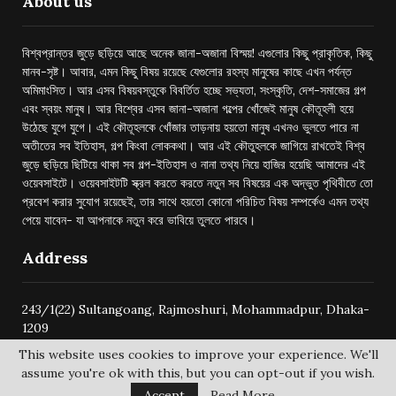
About us
বিশ্বপ্রান্তর জুড়ে ছড়িয়ে আছে অনেক জানা-অজানা বিস্ময়! এগুলোর কিছু প্রাকৃতিক, কিছু
মানব-সৃষ্ট। আবার, এমন কিছু বিষয় রয়েছে যেগুলোর রহস্য মানুষের কাছে এখন পর্যন্ত
অমিমাংসিত। আর এসব বিষয়বস্তুকে বিবর্তিত হচ্ছে সভ্যতা, সংস্কৃতি, দেশ-সমাজের গল্প
এবং স্বয়ং মানুষ। আর বিশ্বের এসব জানা-অজানা গল্পের খোঁজেই মানুষ কৌতূহলী হয়ে
উঠেছে যুগে যুগে। এই কৌতূহলকে খোঁজার তাড়নায় হয়তো মানুষ এখনও ভুলতে পারে না
অতীতের সব ইতিহাস, গল্প কিংবা লোককথা। আর এই কৌতুহলকে জাগিয়ে রাখতেই বিশ্ব
জুড়ে ছড়িয়ে ছিটিয়ে থাকা সব গল্প-ইতিহাস ও নানা তথ্য নিয়ে হাজির হয়েছি আমাদের এই
ওয়েবসাইটে। ওয়েবসাইটটি স্ক্রল করতে করতে নতুন সব বিষয়ের এক অদ্ভুত পৃথিবীতে তো
প্রবেশ করার সুযোগ রয়েছেই, তার সাথে হয়তো কোনো পরিচিত বিষয় সম্পর্কেও এমন তথ্য
পেয়ে যাবেন- যা আপনাকে নতুন করে ভাবিয়ে তুলতে পারবে।
Address
243/1(22) Sultangoang, Rajmoshuri, Mohammadpur, Dhaka-
1209
This website uses cookies to improve your experience. We'll
assume you're ok with this, but you can opt-out if you wish.
Accept
Read More
@2024 -
bishwoprantore.com
All Right Reserved.