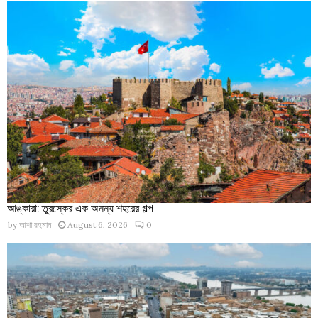
আঙ্কারা: তুরস্কের এক অনন্য শহরের গল্প
by
আশা রহমান
August 6, 2026
0