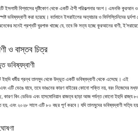
এটি ইসলামী বিশ্বাসের দৃষ্টিকোণ থেকে একটি ঐশী পরিকল্পনার অংশ। এমনকি কুরআন ও
পষ্ট ভবিষ্যদ্বাণী করা হয়েছে। বর্তমানে ইসরাইলের অত্যাচার ও ফিলিস্তিনিদের দুর্দশা 
কের মনেই প্রশ্নটি ঘুরপাক খাচ্ছে যে, তবে কি সত্য হচ্ছে কুরআনের বাণী, ই’সরায়ে
ণী ও বাস্তব চিত্র
ত ভবিষ্যদ্বাণী
ইহুদি ধর্মীয় গ্রন্থ তালমুদ থেকে উদ্ভূত একটি ভবিষ্যদ্বাণী থেকে এসেছে। এই
না এবং এটি ভেঙে যাবে, তবে ভাঙনের কারণ বাইরের কোনো শক্তি নয়, বরং নিজেদের মধ্য
, কারণ কিং ডেভিড এবং হাসমোনিয়ান রাজত্ব ছাড়া আজ পর্যন্ত কোনো ইহুদি রাজ্য ৮
িত হয়, এবং ২০২৮ সালে এটি ৮০ বছর পূর্ণ করবে। যদি তালমুদের ভবিষ্যদ্বাণী সত্যি হয়
 ঘোষণা