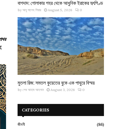
বাগদাদ: গোলাকার শহর থেকে আধুনিক ইরাকের হৃৎপিণ্ড
by
আবু সালেহ পিয়ার
August 5, 2026
0
পাথর
,
মুতলা রিজ: সমতল কুয়েতের বুকে এক পাথুরে বিস্ময়
by
শেখ আহাদ আহসান
August 3, 2026
0
CATEGORIES
জীবনী
(86)