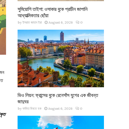
সুমিয়োশি তাইশা: ওসাকার বুকে প্রাচীন জাপানি
আধ্যাত্মিকতার ছোঁয়া
by
ইসরাত জাহান ইরা
August 6, 2026
0
গমন
িত
ভিও লিয়ন: ফ্রান্সের বুকে রেনেসাঁস যুগের এক জীবন্ত
জাদুঘর
by
ফাবিহা বিনতে হক
August 6, 2026
0
িকৃত