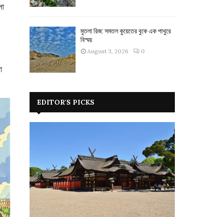
লা
মুতলা রিজ: সমতল কুয়েতের বুকে এক পাথুরে
বিস্ময়
August 3, 2026
0
া
EDITOR'S PICKS