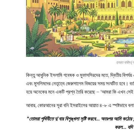
হযরত দাঊদ (আ
কিন্তু আধুনিক ইসলামি গবেষক ও মুফাসসিরদের মতে, দ্বিতীয় বিপর্য
এবং মুসলিমদের নেতৃত্বে জেরুসালেম বিজয়ের সময় সংঘটিত হবে। বর্
হয়ে অনেকের মনে একটি প্রশ্ন তৈরি করেছে – ‘আমরা কি এখন সেই দ্
আবার, কোরআনের সূরা বনি ইসরাইলের আয়াত ৪-৮ এ স্পষ্টভাবে বলা
“তোমরা পৃথিবীতে দু’বার বিশৃঙ্খলা সৃষ্টি করবে… অতঃপর আমি কঠোর
করল… যদি 