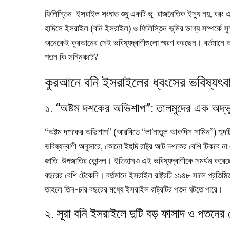
ফিলিস্তিন-ইসরাইল সংঘাত শুধু একটি ভূ-রাজনৈতিক ইস্যু নয়, বরং 
হাদিসে ইসরাইল (বনি ইসরাইল) ও ফিলিস্তিন ভূমির ভাগ্য সম্পর্কে সুস্
অনেকেই কুরআনের সেই ভবিষ্যদ্বাণীগুলো স্মরণ করছেন। বর্তমানে অনে
পতন কি সন্নিকটে?
কুরআনে বনি ইসরাইলের ধ্বংসের ভবিষ্যৎবা
১. “অষ্টম দশকের অভিশাপ”: তালমুদের এক অদ্ভু
“অষ্টম দশকের অভিশাপ” (আরবিতে “লা’নাতুল আকদিস সামিন”) শব্দটি 
ভবিষ্যদ্বাণী অনুসারে, কোনো ইহুদি রাষ্ট্র আট দশকের বেশি টিকবে 
জাতি-উপজাতির কোন্দল। ইতিহাসও এই ভবিষ্যদ্বাণীকে সমর্থন করেছে
বছরের বেশি টেকেনি। বর্তমানে ইসরাইল রাষ্ট্রটি ১৯৪৮ সালে প্রতিষ্ঠ
তাহলে তিন-চার বছরের মধ্যে ইসরাইল রাষ্ট্রটির পতন ঘটতে পারে।
২. সূরা বনি ইসরাইলে দুটি বড় ফাসাদ ও পতনের