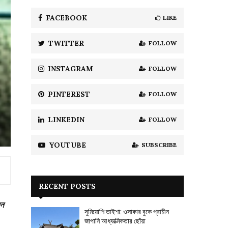
f
A
o
FACEBOOK
LIKE
r
R
:
TWITTER
FOLLOW
C
H
INSTAGRAM
FOLLOW
PINTEREST
FOLLOW
LINKEDIN
FOLLOW
YOUTUBE
SUBSCRIBE
RECENT POSTS
েন
সুমিয়োশি তাইশা: ওসাকার বুকে প্রাচীন
জাপানি আধ্যাত্মিকতার ছোঁয়া