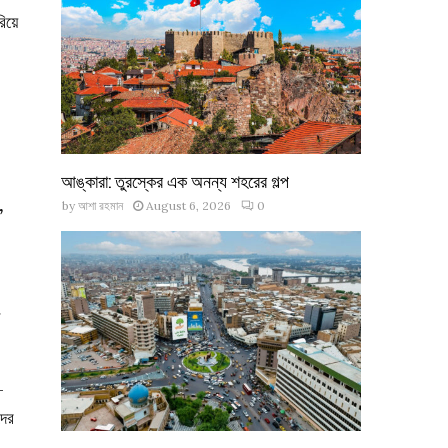
িয়ে
আঙ্কারা: তুরস্কের এক অনন্য শহরের গল্প
by
আশা রহমান
August 6, 2026
0
”
ন
-
দের