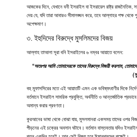
আজকের দিনে, যেখানে বনী ইসরাইল বা ইসরায়েল রাষ্ট্র রাজনৈতিক, 
দেয় যে, যদি তারা আবারও সীমালঙ্ঘন করে, তবে আল্লাহর পক্ষ থেকে 
অপেক্ষমাণ।
৩. ইহুদিদের বিরুদ্ধে মুসলিমদের বিজয়
আল্লাহ তাআলা সূরা বনি ইসরাইলের ৬ নম্বর আয়াতে বলেন:
“অতঃপর আমি তোমাদেরকে তাদের বিরুদ্ধে বিজয়ী করলাম, তোমাদে
(স
বহু মুফাসসিরের মতে এই আয়াতটি এমন এক ভবিষ্যৎবাণীর দিকে নির্দে
বর্তমানে ইসরাইল সামরিক প্রযুক্তি, অর্থনীতি ও আন্তর্জাতিক প্রভ
অমান্য করার প্রবণতা।
কুরআনের ভাষা থেকে বোঝা যায়, মুসলমানরা একসময় তাদের ওপর বিজ
পীড়নের এই চক্রের অবসান ঘটাবে। বর্তমান বাস্তবতায় যদিও ইসরাইল
পতন একদিন হবেই। আর সেই বিজয় হবে ঈমানদারদের পক্ষেই।