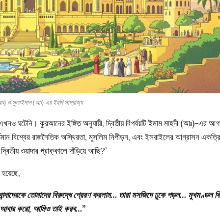
ঃ) ও সুলাইমান (আঃ) এর ইহুদি সাম্রাজ্য
য় এখনও ঘটেনি। কুরআনের ইঙ্গিত অনুযায়ী, দ্বিতীয় বিপর্যয়টি ইমাম মাহদী (আঃ)-এর আ
তমান বিশ্বের রাজনৈতিক অস্থিরতা, মুসলিম নিপীড়ন, এবং ইসরাইলের আগ্রাসন একত্র
বিতীয় ওয়াদার প্রাক্কালে দাঁড়িয়ে আছি?’
 হয়েছে,
 বান্দাদেরকে তোমাদের বিরুদ্ধে প্রেরণ করলাম… তারা মসজিদে ঢুকে পড়ল… মুখমণ্ডল ব
আবার করো, আমিও তাই করব…”