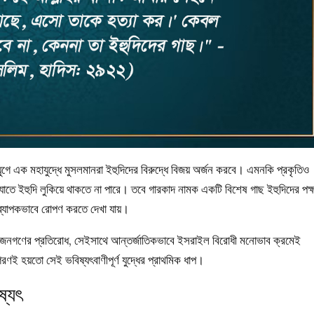
 যুগে এক মহাযুদ্ধে মুসলমানরা ইহুদিদের বিরুদ্ধে বিজয় অর্জন করবে। এমনকি প্রকৃতিও
 যাতে ইহুদি লুকিয়ে থাকতে না পারে। তবে গারকাদ নামক একটি বিশেষ গাছ ইহুদিদের পক্
 ব্যাপকভাবে রোপণ করতে দেখা যায়।
সলিম জনগণের প্রতিরোধ, সেইসাথে আন্তর্জাতিকভাবে ইসরাইল বিরোধী মনোভাব ক্রমেই
 হয়তো সেই ভবিষ্যৎবাণীপূর্ণ যুদ্ধের প্রাথমিক ধাপ।
্যৎ