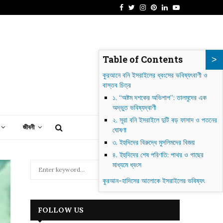
Facebook
Twitter
Instagram
Pinterest
Linkedin
Youtube
াগদাদ: গোলাকার শহর থেকে আধুনিক ইরাকের হৃৎপিণ্ড
Table of Contents
কুরআনে বনি ইসরাইলের ধ্বংসের ভবিষ্যৎবাণী ও
বাস্তব চিত্র
১. “অষ্টম দশকের অভিশাপ”: তালমুদের এক
অদ্ভুত ভবিষ্যদ্বাণী
২. সূরা বনি ইসরাইলে দুটি বড় ফাসাদ ও পতনের
জীবনী
ঘোষণা
৩. ইহুদিদের বিরুদ্ধে মুসলিমদের বিজয়
৪. ইহুদিদের শেষ পরিণতি: পাথর ও গাছের
S
মাধ্যমে ধ্বংস
e
কুরআন-হাদিসের আলোকে ইসরাইলের ভবিষ্যৎ
a
S
r
c
E
FOLLOW US
h