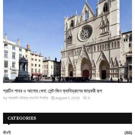
প্রাচীন পাথর ও আলোর খেলা: সেন্ট-জিন ক্যাথিড্রালের জাদুকরী রূপ
by
শাহাজাদী ফাবিয়ানা ফেরদৌস সিনথিয়া
August 1, 2026
0
CATEGORIES
জীবনী
(86)