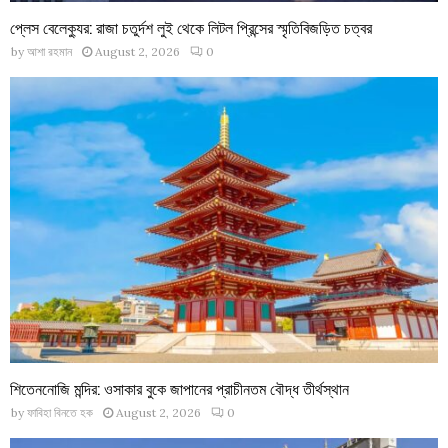
প্লেস বেলেক্যুর: রাজা চতুর্দশ লুই থেকে লিটল প্রিন্সের স্মৃতিবিজড়িত চত্বর
by
আশা রহমান
August 2, 2026
0
শিতেননোজি মন্দির: ওসাকার বুকে জাপানের প্রাচীনতম বৌদ্ধ তীর্থস্থান
by
ফাবিহা বিনতে হক
August 2, 2026
0