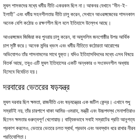
মুঘল শাসকদের মধ্যে ধর্মীয় নীতি একরকম ছিল না। আকবর যেখানে “দীন-ই-
ইলাহী” এবং ধর্মীয় সহনশীলতার নীতি চালু করেন, সেখানে আওরঙ্গজেবের শাসনকাল
অনেক বেশি কঠোর ও রক্ষণশীল ছিল বলে ইতিহাসে উল্লেখ আছে।
আওরঙ্গজেব জিজিয়া কর পুনরায় চালু করেন, যা অমুসলিম জনগোষ্ঠীর উপর আর্থিক
চাপ সৃষ্টি করে। অনেক মন্দির ধ্বংস এবং ধর্মীয় নীতিতে কঠোরতা আরোপের
অভিযোগও তাঁর শাসনামলের সাথে যুক্ত। যদিও ইতিহাসবিদদের মধ্যে এসব বিষয়ে
বিতর্ক আছে, তবুও এটি মুঘল ইতিহাসের একটি অন্ধকার ও সংবেদনশীল অধ্যায়
হিসেবে বিবেচিত হয়।
দরবারের ভেতরের ষড়যন্ত্র
মুঘল দরবার ছিল ক্ষমতা, রাজনীতি এবং ষড়যন্ত্রের এক জটিল কেন্দ্র। এখানে শুধু
সম্রাটই নয়, তাঁর চারপাশে থাকা আমির-ওমরাহ, মন্ত্রী এবং উচ্চপদস্থ সেনাপতিরাও
ছিলেন ক্ষমতার গুরুত্বপূর্ণ খেলোয়াড়। বাহ্যিকভাবে সবাই সম্রাটের প্রতি আনুগত্য
প্রকাশ করলেও, ভেতরে ভেতরে চলত স্বার্থ, প্রভাব এবং অবস্থান ধরে রাখার নীরব
প্রতিযোগিতা।