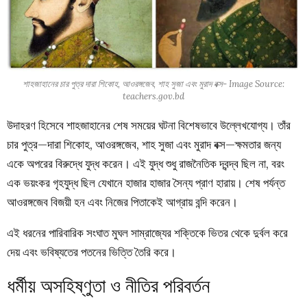
শাহজাহানের চার পুত্র দারা শিকোহ, আওরঙ্গজেব, শাহ সুজা এবং মুরাদ বক্স- Image Source:
teachers.gov.bd
উদাহরণ হিসেবে শাহজাহানের শেষ সময়ের ঘটনা বিশেষভাবে উল্লেখযোগ্য। তাঁর
চার পুত্র—দারা শিকোহ, আওরঙ্গজেব, শাহ সুজা এবং মুরাদ বক্স—ক্ষমতার জন্য
একে অপরের বিরুদ্ধে যুদ্ধ করেন। এই যুদ্ধ শুধু রাজনৈতিক দ্বন্দ্ব ছিল না, বরং
এক ভয়ংকর গৃহযুদ্ধ ছিল যেখানে হাজার হাজার সৈন্য প্রাণ হারায়। শেষ পর্যন্ত
আওরঙ্গজেব বিজয়ী হন এবং নিজের পিতাকেই আগ্রায় বন্দি করেন।
এই ধরনের পারিবারিক সংঘাত মুঘল সাম্রাজ্যের শক্তিকে ভিতর থেকে দুর্বল করে
দেয় এবং ভবিষ্যতের পতনের ভিত্তি তৈরি করে।
ধর্মীয় অসহিষ্ণুতা ও নীতির পরিবর্তন