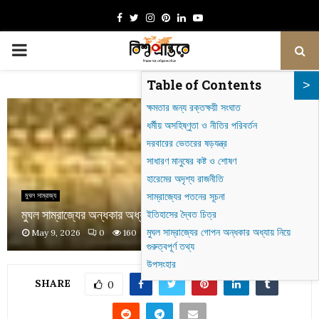
Facebook
Twitter
Instagram
Pinterest
Linkedin
Youtube
PRIMARY
Table of Contents
MENU
ক্ষমতার জন্য রক্তক্ষয়ী সংঘাত
ধর্মীয় অসহিষ্ণুতা ও নীতির পরিবর্তন
দরবারের ভেতরের ষড়যন্ত্র
সাধারণ মানুষের কষ্ট ও শোষণ
হারেমের অদৃশ্য রাজনীতি
সাম্রাজ্যের পতনের সূচনা
মুঘল সাম্রাজ্য
মুঘল সাম্রাজ্যের অন্ধকার অধ্যায়: রক্তক্ষয়ী সংঘাত ও ষড়যন্ত্র
ইতিহাসের দ্বৈত চিত্র
মুঘল সাম্রাজ্যের গোপন অন্ধকার অধ্যায় নিয়ে
May 9, 2026
0
160
গুরুত্বপূর্ণ তথ্য
উপসংহার
SHARE
0