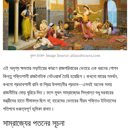
মুঘল হারেম- Image Source: atlasobscura.com
এই অদৃশ্য ক্ষমতার লড়াইয়ের কারণে রাজপরিবারের ভেতরে এক ধরনের গোপন
কিন্তু শক্তিশালী রাজনৈতিক নেটওয়ার্ক তৈরি হয়েছিল। কখনো মায়ের সমর্থন,
কখনো প্রভাবশালী রানি বা প্রিয় উপপত্নীর প্রভাব—এসবই অনেক সময়
রাজনীতির মোড় ঘুরিয়ে দিত। ফলে মুঘল সাম্রাজ্যের সিদ্ধান্ত শুধু দরবারের
মন্ত্রীদের হাতে সীমাবদ্ধ ছিল না; হারেমের ভেতরের নীরব শক্তিও ইতিহাসের
গতিপথে গুরুত্বপূর্ণ ভূমিকা রাখত।
সাম্রাজ্যের পতনের সূচনা