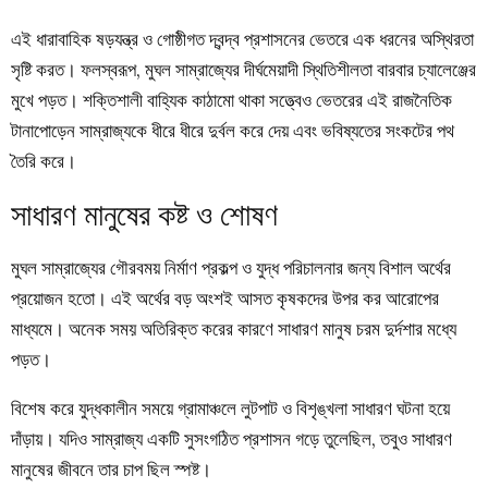
এই ধারাবাহিক ষড়যন্ত্র ও গোষ্ঠীগত দ্বন্দ্ব প্রশাসনের ভেতরে এক ধরনের অস্থিরতা
সৃষ্টি করত। ফলস্বরূপ, মুঘল সাম্রাজ্যের দীর্ঘমেয়াদী স্থিতিশীলতা বারবার চ্যালেঞ্জের
মুখে পড়ত। শক্তিশালী বাহ্যিক কাঠামো থাকা সত্ত্বেও ভেতরের এই রাজনৈতিক
টানাপোড়েন সাম্রাজ্যকে ধীরে ধীরে দুর্বল করে দেয় এবং ভবিষ্যতের সংকটের পথ
তৈরি করে।
সাধারণ মানুষের কষ্ট ও শোষণ
মুঘল সাম্রাজ্যের গৌরবময় নির্মাণ প্রকল্প ও যুদ্ধ পরিচালনার জন্য বিশাল অর্থের
প্রয়োজন হতো। এই অর্থের বড় অংশই আসত কৃষকদের উপর কর আরোপের
মাধ্যমে। অনেক সময় অতিরিক্ত করের কারণে সাধারণ মানুষ চরম দুর্দশার মধ্যে
পড়ত।
বিশেষ করে যুদ্ধকালীন সময়ে গ্রামাঞ্চলে লুটপাট ও বিশৃঙ্খলা সাধারণ ঘটনা হয়ে
দাঁড়ায়। যদিও সাম্রাজ্য একটি সুসংগঠিত প্রশাসন গড়ে তুলেছিল, তবুও সাধারণ
মানুষের জীবনে তার চাপ ছিল স্পষ্ট।