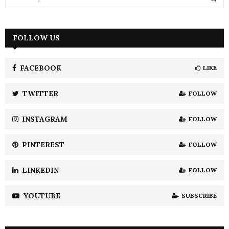
e
a
S
r
c
FOLLOW US
E
h
f
A
o
FACEBOOK
LIKE
r
R
:
TWITTER
FOLLOW
C
INSTAGRAM
FOLLOW
H
PINTEREST
FOLLOW
LINKEDIN
FOLLOW
YOUTUBE
SUBSCRIBE