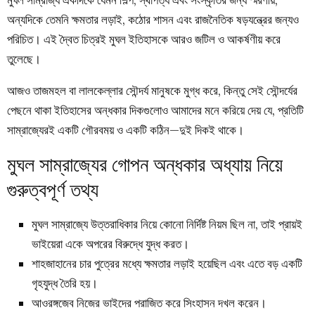
মুঘল সাম্রাজ্য একদিকে যেমন শিল্প, স্থাপত্য এবং সংস্কৃতির জন্য স্মরণীয়,
অন্যদিকে তেমনি ক্ষমতার লড়াই, কঠোর শাসন এবং রাজনৈতিক ষড়যন্ত্রের জন্যও
পরিচিত। এই দ্বৈত চিত্রই মুঘল ইতিহাসকে আরও জটিল ও আকর্ষণীয় করে
তুলেছে।
আজও তাজমহল বা লালকেল্লার সৌন্দর্য মানুষকে মুগ্ধ করে, কিন্তু সেই সৌন্দর্যের
পেছনে থাকা ইতিহাসের অন্ধকার দিকগুলোও আমাদের মনে করিয়ে দেয় যে, প্রতিটি
সাম্রাজ্যেরই একটি গৌরবময় ও একটি কঠিন—দুই দিকই থাকে।
মুঘল সাম্রাজ্যের গোপন অন্ধকার অধ্যায় নিয়ে
গুরুত্বপূর্ণ তথ্য
মুঘল সাম্রাজ্যে উত্তরাধিকার নিয়ে কোনো নির্দিষ্ট নিয়ম ছিল না, তাই প্রায়ই
ভাইয়েরা একে অপরের বিরুদ্ধে যুদ্ধ করত।
শাহজাহানের চার পুত্রের মধ্যে ক্ষমতার লড়াই হয়েছিল এবং এতে বড় একটি
গৃহযুদ্ধ তৈরি হয়।
আওরঙ্গজেব নিজের ভাইদের পরাজিত করে সিংহাসন দখল করেন।