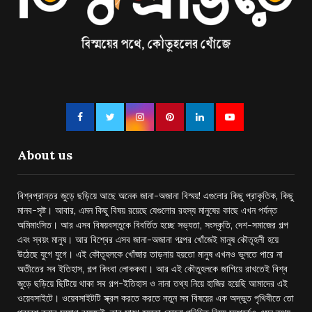
About us
বিশ্বপ্রান্তর জুড়ে ছড়িয়ে আছে অনেক জানা-অজানা বিস্ময়! এগুলোর কিছু প্রাকৃতিক, কিছু
মানব-সৃষ্ট। আবার, এমন কিছু বিষয় রয়েছে যেগুলোর রহস্য মানুষের কাছে এখন পর্যন্ত
অমিমাংসিত। আর এসব বিষয়বস্তুকে বিবর্তিত হচ্ছে সভ্যতা, সংস্কৃতি, দেশ-সমাজের গল্প
এবং স্বয়ং মানুষ। আর বিশ্বের এসব জানা-অজানা গল্পের খোঁজেই মানুষ কৌতূহলী হয়ে
উঠেছে যুগে যুগে। এই কৌতূহলকে খোঁজার তাড়নায় হয়তো মানুষ এখনও ভুলতে পারে না
অতীতের সব ইতিহাস, গল্প কিংবা লোককথা। আর এই কৌতুহলকে জাগিয়ে রাখতেই বিশ্ব
জুড়ে ছড়িয়ে ছিটিয়ে থাকা সব গল্প-ইতিহাস ও নানা তথ্য নিয়ে হাজির হয়েছি আমাদের এই
ওয়েবসাইটে। ওয়েবসাইটটি স্ক্রল করতে করতে নতুন সব বিষয়ের এক অদ্ভুত পৃথিবীতে তো