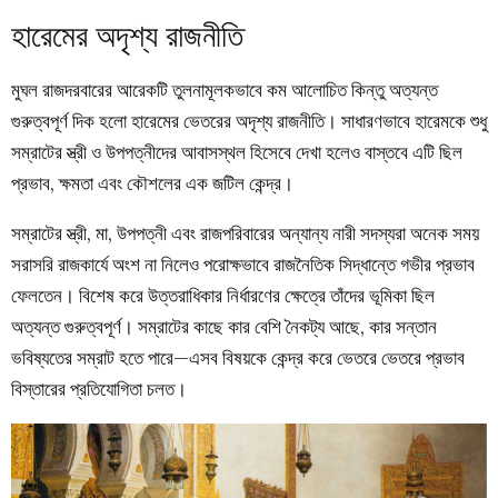
হারেমের অদৃশ্য রাজনীতি
মুঘল রাজদরবারের আরেকটি তুলনামূলকভাবে কম আলোচিত কিন্তু অত্যন্ত
গুরুত্বপূর্ণ দিক হলো হারেমের ভেতরের অদৃশ্য রাজনীতি। সাধারণভাবে হারেমকে শুধু
সম্রাটের স্ত্রী ও উপপত্নীদের আবাসস্থল হিসেবে দেখা হলেও বাস্তবে এটি ছিল
প্রভাব, ক্ষমতা এবং কৌশলের এক জটিল কেন্দ্র।
সম্রাটের স্ত্রী, মা, উপপত্নী এবং রাজপরিবারের অন্যান্য নারী সদস্যরা অনেক সময়
সরাসরি রাজকার্যে অংশ না নিলেও পরোক্ষভাবে রাজনৈতিক সিদ্ধান্তে গভীর প্রভাব
ফেলতেন। বিশেষ করে উত্তরাধিকার নির্ধারণের ক্ষেত্রে তাঁদের ভূমিকা ছিল
অত্যন্ত গুরুত্বপূর্ণ। সম্রাটের কাছে কার বেশি নৈকট্য আছে, কার সন্তান
ভবিষ্যতের সম্রাট হতে পারে—এসব বিষয়কে কেন্দ্র করে ভেতরে ভেতরে প্রভাব
বিস্তারের প্রতিযোগিতা চলত।