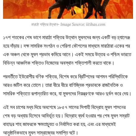
মারাঠা শক্তির উত্থান- Image Source: iitihas.com
১৭শ শতকের শেষ ভাগে মারাঠা শক্তির উত্থান মুঘলদের জন্য একটি বড় চ্যালেঞ্জ
হয়ে দাঁড়ায়। দক্ষ সামরিক সংগঠন ও গেরিলা কৌশলের মাধ্যমে মারাঠারা একের পর
এক অঞ্চল থেকে মুঘল প্রভাব কমিয়ে আনে। একই সময়ে উত্তর ও পশ্চিম ভারতে
বিভিন্ন আঞ্চলিক শক্তিও নিজেদের অবস্থান শক্তিশালী করতে থাকে।
পরবর্তীতে ইউরোপীয় বণিক শক্তির, বিশেষ করে ব্রিটিশদের আগমন পরিস্থিতিকে
আরও জটিল করে তোলে। তারা ধীরে ধীরে বাণিজ্যিক প্রভাবকে রাজনৈতিক ও
সামরিক শক্তিতে রূপান্তরিত করে, যা মুঘলদের নিয়ন্ত্রণকে আরও দুর্বল করে দেয়।
এই সব চাপের মধ্য দিয়ে অবশেষে ১৮৫৭ সালের সিপাহী বিদ্রোহ মুঘল শাসনের
শেষ বড় অধ্যায় হিসেবে আবির্ভূত হয়। বিদ্রোহ ব্যর্থ হওয়ার পর শেষ মুঘল সম্রাট
বাহাদুর শাহ জাফরকে ক্ষমতাচ্যুত ও নির্বাসিত করা হয়, এবং এর মাধ্যমেই
আনুষ্ঠানিকভাবে মুঘল সাম্রাজ্যের সমাপ্তি ঘটে।