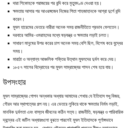
দারা শিকোহকে পরাজয়ের পর বন্দি করে মৃত্যুদণ্ড দেওয়া হয়।
ক্ষমতায় আসার পর আওরঙ্গজেব নিজের পিতা শাহজাহানকে আগ্রা দুর্গে বন্দি
করেন।
মুঘল হারেমের ভেতরে নারীরা অনেক সময় রাজনীতিতে প্রভাব ফেলতেন।
দরবারে আমির-ওমরাহদের মধ্যে ষড়যন্ত্র ও ক্ষমতার লড়াই চলত।
সাধারণ মানুষের উপর করের চাপ অনেক সময় বেশি ছিল, বিশেষ করে যুদ্ধের
সময়।
মারাঠা ও অন্যান্য আঞ্চলিক শক্তির উত্থান মুঘলদের দুর্বল করে দেয়।
১৮৫৭ সালের বিদ্রোহের পর মুঘল সাম্রাজ্যের শাসন শেষ হয়ে যায়।
উপসংহার
মুঘল সাম্রাজ্যের গোপন অন্ধকার অধ্যায় আমাদের শেখায় যে ইতিহাস শুধু বিজয়,
গৌরব আর স্থাপত্যের গল্প নয়। এর ভেতরে লুকিয়ে থাকে ক্ষমতার নির্মম লড়াই,
মানবিক দুর্বলতা এবং বাস্তব জীবনের কঠিন সত্য। রাজনীতি, ষড়যন্ত্র ও পারিবারিক
দ্বন্দ্বের এই জটিল অধ্যায়গুলো বুঝতে পারলেই মুঘল ইতিহাসকে পূর্ণাঙ্গভাবে