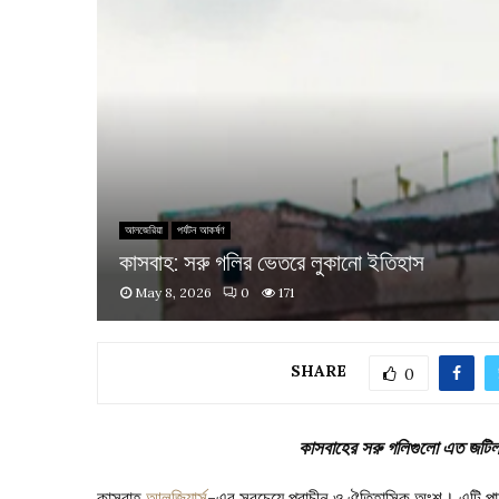
আলজেরিয়া
পর্যটন আকর্ষণ
কাসবাহ: সরু গলির ভেতরে লুকানো ইতিহাস
May 8, 2026
0
171
SHARE
0
কাসবাহের সরু গলিগুলো এত জটিল
কাসবাহ
আলজিয়ার্স
-এর সবচেয়ে প্রাচীন ও ঐতিহাসিক অংশ। এটি পাহা