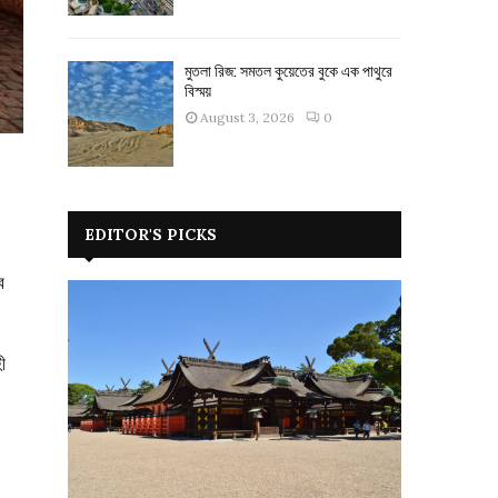
মুতলা রিজ: সমতল কুয়েতের বুকে এক পাথুরে
বিস্ময়
August 3, 2026
0
EDITOR'S PICKS
ে
ী