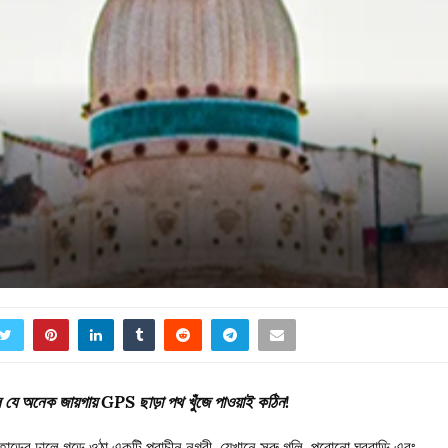
 যে অনেক জায়গায় GPS ছাড়া পথ খুঁজে পাওয়াই কঠিন!
ড়ের ঢালে গড়ে ওঠা একটি প্রাচীন নগরী, যেখানে সরু গলি, পুরোনো ঘরবাড়ি এবং