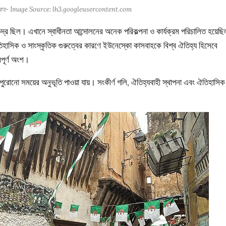
 কাসবাহ- Image Source: lh3.googleusercontent.com
কেন্দ্র ছিল। এখানে স্বাধীনতা আন্দোলনের অনেক পরিকল্পনা ও কার্যক্রম পরিচালিত হয়েছ
িহাসিক ও সাংস্কৃতিক গুরুত্বের কারণে ইউনেস্কো কাসবাহকে বিশ্ব ঐতিহ্য হিসেবে
বপূর্ণ অংশ।
রোনো সময়ের অনুভূতি পাওয়া যায়। সংকীর্ণ গলি, ঐতিহ্যবাহী স্থাপনা এবং ঐতিহাসিক