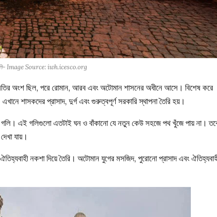
গলি- Image Source: iwh.icesco.org
র বসতির অংশ ছিল, পরে রোমান, আরব এবং অটোমান শাসনের অধীনে আসে। বিশেষ করে
ানে শাসকদের প্রাসাদ, দুর্গ এবং গুরুত্বপূর্ণ সরকারি স্থাপনা তৈরি হয়।
তো গলি। এই গলিগুলো এতটাই ঘন ও বাঁকানো যে নতুন কেউ সহজে পথ খুঁজে পায় না। তব
দেখা যায়।
ঐতিহ্যবাহী নকশা দিয়ে তৈরি। অটোমান যুগের মসজিদ, পুরোনো প্রাসাদ এবং ঐতিহ্যবাহ