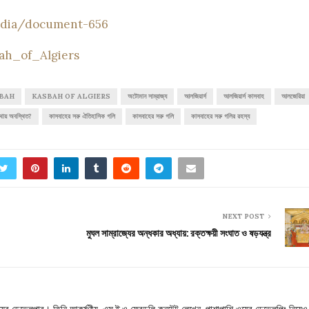
edia/document-656
ah_of_Algiers
BAH
KASBAH OF ALGIERS
অটোমান সাম্রাজ্য
আলজিয়ার্স
আলজিয়ার্স কাসবাহ
আলজেরিয়া
ায় অবস্থিত?
কাসবাহের সরু ঐতিহাসিক গলি
কাসবাহের সরু গলি
কাসবাহের সরু গলির রহস্য
NEXT POST
মুঘল সাম্রাজ্যের অন্ধকার অধ্যায়: রক্তক্ষয়ী সংঘাত ও ষড়যন্ত্র