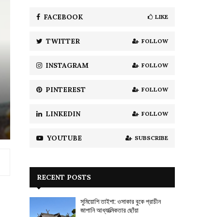
f
A
o
FACEBOOK
LIKE
r
R
:
TWITTER
FOLLOW
C
H
INSTAGRAM
FOLLOW
PINTEREST
FOLLOW
LINKEDIN
FOLLOW
YOUTUBE
SUBSCRIBE
RECENT POSTS
সুমিয়োশি তাইশা: ওসাকার বুকে প্রাচীন
জাপানি আধ্যাত্মিকতার ছোঁয়া