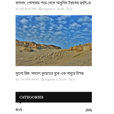
বাগদাদ: গোলাকার শহর থেকে আধুনিক ইরাকের হৃৎপিণ্ড
by
আবু সালেহ পিয়ার
August 5, 2026
0
মুতলা রিজ: সমতল কুয়েতের বুকে এক পাথুরে বিস্ময়
by
শেখ আহাদ আহসান
August 3, 2026
0
CATEGORIES
জীবনী
(86)