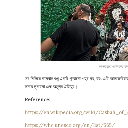
কাসবাহতে পর্যটকদের
সব মিলিয়ে কাসবাহ শুধু একটি পুরোনো শহর নয়, বরং এটি আলজেরিয়া
হৃদয়ে লুকানো এক অমূল্য ঐতিহ্য।
Reference:
https://en.wikipedia.org/wiki/Casbah_of_
https://whc.unesco.org/en/list/565/