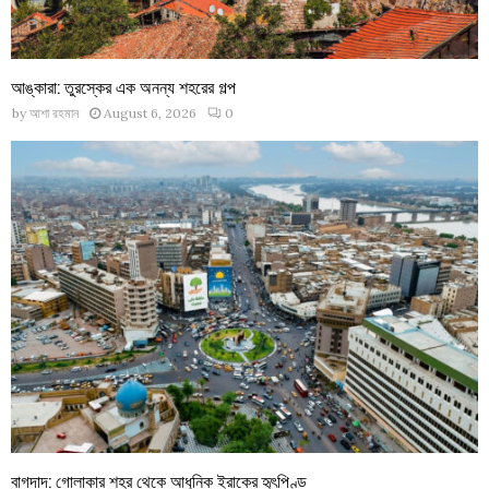
আঙ্কারা: তুরস্কের এক অনন্য শহরের গল্প
by
আশা রহমান
August 6, 2026
0
বাগদাদ: গোলাকার শহর থেকে আধুনিক ইরাকের হৃৎপিণ্ড