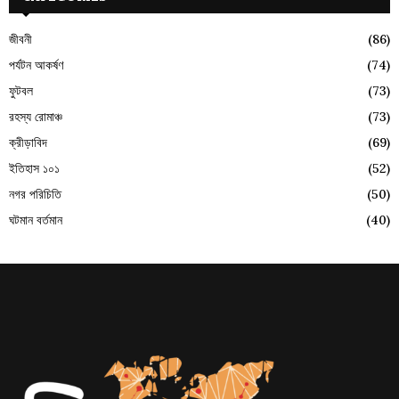
জীবনী
(86)
পর্যটন আকর্ষণ
(74)
ফুটবল
(73)
রহস্য রোমাঞ্চ
(73)
ক্রীড়াবিদ
(69)
ইতিহাস ১০১
(52)
নগর পরিচিতি
(50)
ঘটমান বর্তমান
(40)