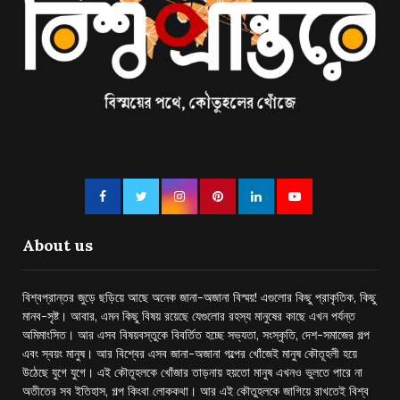
About us
বিশ্বপ্রান্তর জুড়ে ছড়িয়ে আছে অনেক জানা-অজানা বিস্ময়! এগুলোর কিছু প্রাকৃতিক, কিছু
মানব-সৃষ্ট। আবার, এমন কিছু বিষয় রয়েছে যেগুলোর রহস্য মানুষের কাছে এখন পর্যন্ত
অমিমাংসিত। আর এসব বিষয়বস্তুকে বিবর্তিত হচ্ছে সভ্যতা, সংস্কৃতি, দেশ-সমাজের গল্প
এবং স্বয়ং মানুষ। আর বিশ্বের এসব জানা-অজানা গল্পের খোঁজেই মানুষ কৌতূহলী হয়ে
উঠেছে যুগে যুগে। এই কৌতূহলকে খোঁজার তাড়নায় হয়তো মানুষ এখনও ভুলতে পারে না
অতীতের সব ইতিহাস, গল্প কিংবা লোককথা। আর এই কৌতুহলকে জাগিয়ে রাখতেই বিশ্ব