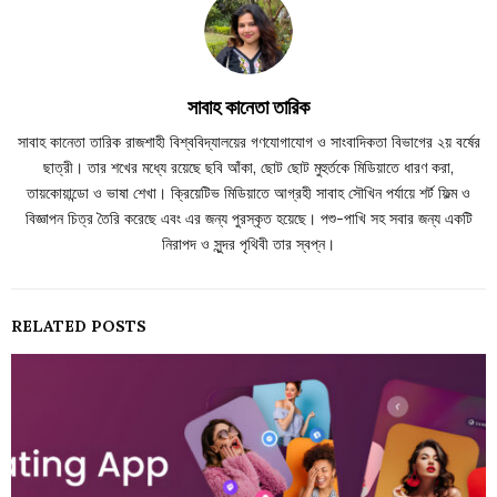
সাবাহ কানেতা তারিক
সাবাহ কানেতা তারিক রাজশাহী বিশ্ববিদ্যালয়ের গণযোগাযোগ ও সাংবাদিকতা বিভাগের ২য় বর্ষের
ছাত্রী। তার শখের মধ্যে রয়েছে ছবি আঁকা, ছোট ছোট মুহুর্তকে মিডিয়াতে ধারণ করা,
তায়কোয়ান্ডো ও ভাষা শেখা। ক্রিয়েটিভ মিডিয়াতে আগ্রহী সাবাহ সৌখিন পর্যায়ে শর্ট ফিল্ম ও
বিজ্ঞাপন চিত্র তৈরি করেছে এবং এর জন্য পুরস্কৃত হয়েছে। পশু-পাখি সহ সবার জন্য একটি
নিরাপদ ও সুন্দর পৃথিবী তার স্বপ্ন।
RELATED POSTS