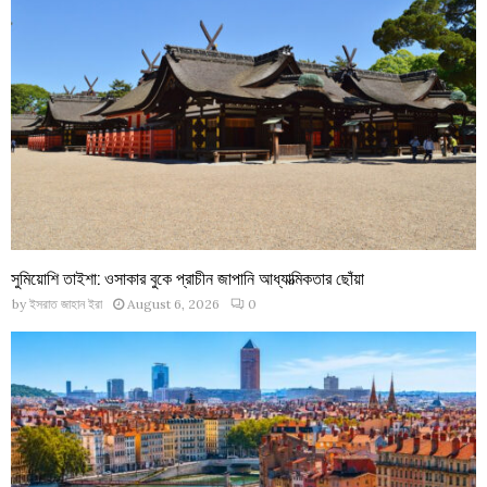
সুমিয়োশি তাইশা: ওসাকার বুকে প্রাচীন জাপানি আধ্যাত্মিকতার ছোঁয়া
by
ইসরাত জাহান ইরা
August 6, 2026
0