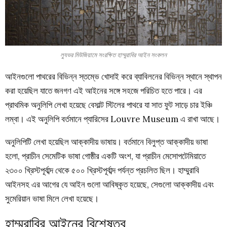
ল্যুভর মিউজিয়ামে সংরক্ষিত হাম্মুরাবির আইন সংকলন
আইনগুলো পাথরের বিভিন্ন স্তম্ভে খোদাই করে ব্যাবিলনের বিভিন্ন স্থানে স্থাপন
করা হয়েছিল যাতে জনগণ এই আইনের সঙ্গে সহজে পরিচিত হতে পারে। এর
প্রাথমিক অনুলিপি লেখা হয়েছে বেসাল্ট স্টিলের পাথরে যা সাত ফুট সাড়ে চার ইঞ্চি
লম্বা। এই অনুলিপি বর্তমানে প্যারিসের Louvre Museum এ রাখা আছে।
অনুলিপিটি লেখা হয়েছিল আক্কাদীয় ভাষায়। বর্তমানে বিলুপ্ত আক্কাদীয় ভাষা
হলো, প্রাচীন সেমেটিক ভাষা গোষ্ঠীর একটি অংশ, যা প্রাচীন মেসোপটেমিয়াতে
২৩০০ খ্রিস্টপূর্বাব্দ থেকে ৫০০ খ্রিস্টপূর্বাব্দ পর্যন্ত প্রচলিত ছিল। হাম্মুরাবি
আইনসহ এর আগের যে আইন গুলো আবিষ্কৃত হয়েছে, সেগুলো আক্কাদীয় এবং
সুমেরিয়ান ভাষা মিলে লেখা হয়েছে।
হাম্মুরাবির আইনের বিশেষত্ব