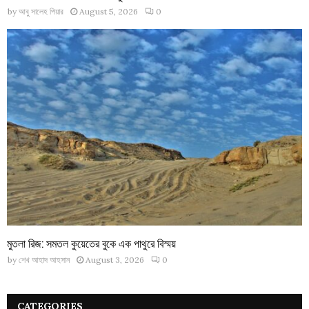
by
আবু সালেহ পিয়ার
August 5, 2026
0
মুতলা রিজ: সমতল কুয়েতের বুকে এক পাথুরে বিস্ময়
by
শেখ আহাদ আহসান
August 3, 2026
0
CATEGORIES