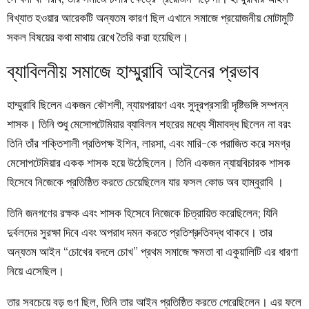
বিখ্যাত হওয়ার আরেকটি অন্যতম কারণ ছিল এখানে সমাজে প্রয়োজনীয় মোটামুটি
সকল বিষয়ের কথা মাথায় রেখে তৈরি করা হয়েছিল।
ব্যাবিলনীয় সমাজে হাম্মুরাবি আইনের প্রভাব
হাম্মুরাবি ছিলেন একজন কৌশলী, ন্যায়পরায়ণ এবং সুদূরপ্রসারী দৃষ্টিভঙ্গি সম্পন্ন
শাসক। তিনি শুধু মেসোপটেমিয়ার ব্যাবিলন শহরের মধ্যে সীমাবদ্ধ ছিলেন না বরং
তিনি তাঁর শক্তিশালী প্রতিপক্ষ ইশিন, লারসা, এবং মারি-কে পরাজিত করে সমগ্র
মেসোপটেমিয়ার একক শাসক হয়ে উঠেছিলেন। তিনি একজন ন্যায়বিচারক শাসক
হিসেবে নিজেকে প্রতিষ্ঠিত করতে চেয়েছিলেন যার ফসল কোড অব হাম্বুরাবি ।
তিনি জনগণের রক্ষক এবং শাসক হিসেবে নিজেকে চিত্রায়িত করেছিলেন; যিনি
দুর্বলদের সুরক্ষা দিবে এবং অপরাধ দমন করতে প্রতিশ্রুতিবদ্ধ থাকবে। তার
অন্যতম আইন “চোখের বদলে চোখ” প্রথম সমাজে ক্ষমতা বা একুয়ালিটি এর ধারণা
নিয়ে এসেছিল।
তার সবচেয়ে বড় গুণ ছিল, তিনি তার আইন প্রতিষ্ঠিত করতে পেরেছিলেন। এর ফলে