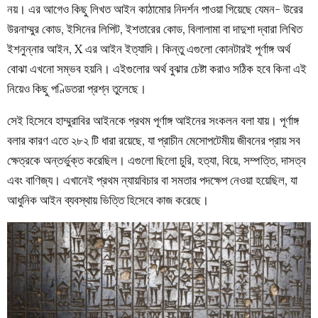
নয়। এর আগেও কিছু লিখত আইন কাঠামোর নিদর্শন পাওয়া গিয়েছে যেমন- উরের
উরনাম্মুর কোড, ইসিনের লিপিট, ইশতারের কোড, বিলালামা বা দাদুশা দ্বারা লিখিত
ইশনুন্নার আইন, X এর আইন ইত্যাদি। কিন্তু এগুলো কোনটারই পূর্ণাঙ্গ অর্থ
বোঝা এখনো সম্ভব হয়নি। এইগুলোর অর্থ বুঝার চেষ্টা করাও সঠিক হবে কিনা এই
নিয়েও কিছু পণ্ডিতরা প্রশ্ন তুলেছে।
সেই হিসেবে হাম্মুরাবির আইনকে প্রথম পূর্ণাঙ্গ আইনের সংকলন বলা যায়। পূর্ণাঙ্গ
বলার কারণ এতে ২৮২ টি ধারা রয়েছে, যা প্রাচীন মেসোপটেমীয় জীবনের প্রায় সব
ক্ষেত্রকে অন্তর্ভুক্ত করেছিল। এগুলো ছিলো চুরি, হত্যা, বিয়ে, সম্পত্তি, দাসত্ব
এবং বাণিজ্য। এখানেই প্রথম ন্যায়বিচার বা সমতার পদক্ষেপ নেওয়া হয়েছিল, যা
আধুনিক আইন ব্যবস্থায় ভিত্তি হিসেবে কাজ করেছে।