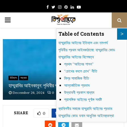
Facebook
Twitter
Instagram
Pinterest
Linkedin
Youtube
PRIMARY
Table of Contents
MENU
হাম্মুরাবির আইনের ইতিহাস এবং তাৎপর্য
পৃথিবীর প্রথম আইনকাঠামো: হাম্মুরাবির কোড
হাম্মুরাবির আইনের বিশেষত্ব
প্রথম “আইনের শাসন”
“চোখের বদলে চোখ” নীতি
মিশ্র সামাজিক নীতি
ইতিহাস
সভ্যতা
হাম্মুরাবির আইনকানুন: পৃথিবীর প্রথম আইনকাঠামোর গল্প
আন্তর্জাতিক প্রভাব
উদ্ভাবনী প্রকাশ মাধ্যম
December 26, 2024
0
1311
প্রাসঙ্গিক আইনের পূর্ণাঙ্গ সমষ্টি
ব্যাবিলনীয় সমাজে হাম্মুরাবি আইনের প্রভাব
SHARE
0
হাম্মুরাবির কোড বনাম আধুনিক আইনব্যবস্থা