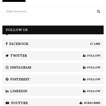
S
e
a
S
r
c
FOLLOW US
E
h
f
A
o
FACEBOOK
LIKE
r
R
:
TWITTER
FOLLOW
C
INSTAGRAM
FOLLOW
H
PINTEREST
FOLLOW
LINKEDIN
FOLLOW
YOUTUBE
SUBSCRIBE