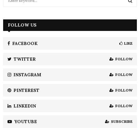
e
a
S
r
c
FOLLOW US
E
h
f
A
o
FACEBOOK
LIKE
r
R
:
TWITTER
FOLLOW
C
INSTAGRAM
FOLLOW
H
PINTEREST
FOLLOW
LINKEDIN
FOLLOW
YOUTUBE
SUBSCRIBE