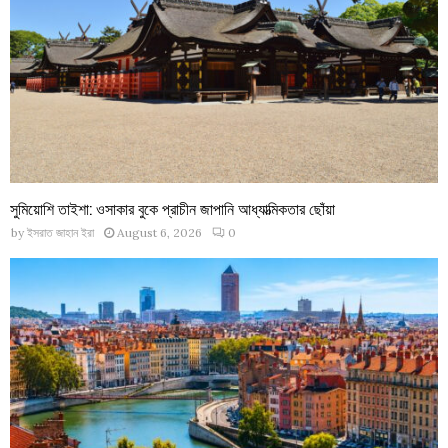
সুমিয়োশি তাইশা: ওসাকার বুকে প্রাচীন জাপানি আধ্যাত্মিকতার ছোঁয়া
by
ইসরাত জাহান ইরা
August 6, 2026
0