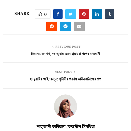
SHARE
0
PREVIOUS POST
সিওলঃ কে-পপ, কে-ড্রামা এবং হাজারো গল্পের রাজধানী
NEXT POST
হাম্মুরাবির আইনকানুন: পৃথিবীর প্রথম আইনকাঠামোর গল্প
শাহাজাদী ফাবিয়ানা ফেরদৌস সিনথিয়া