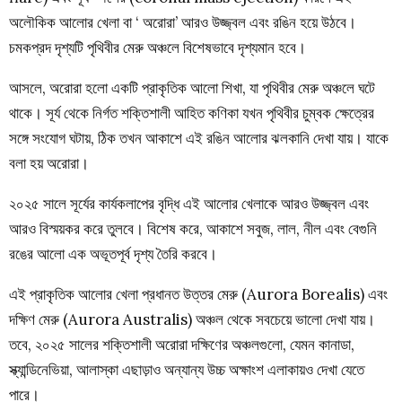
অলৌকিক আলোর খেলা বা ‘ অরোরা’ আরও উজ্জ্বল এবং রঙিন হয়ে উঠবে।
চমকপ্রদ দৃশ্যটি পৃথিবীর মেরু অঞ্চলে বিশেষভাবে দৃশ্যমান হবে।
আসলে, অরোরা হলো একটি প্রাকৃতিক আলো শিখা, যা পৃথিবীর মেরু অঞ্চলে ঘটে
থাকে। সূর্য থেকে নির্গত শক্তিশালী আহিত কণিকা যখন পৃথিবীর চুম্বক ক্ষেত্রের
সঙ্গে সংযোগ ঘটায়, ঠিক তখন আকাশে এই রঙিন আলোর ঝলকানি দেখা যায়। যাকে
বলা হয় অরোরা।
২০২৫ সালে সূর্যের কার্যকলাপের বৃদ্ধি এই আলোর খেলাকে আরও উজ্জ্বল এবং
আরও বিস্ময়কর করে তুলবে। বিশেষ করে, আকাশে সবুজ, লাল, নীল এবং বেগুনি
রঙের আলো এক অভূতপূর্ব দৃশ্য তৈরি করবে।
এই প্রাকৃতিক আলোর খেলা প্রধানত উত্তর মেরু (Aurora Borealis) এবং
দক্ষিণ মেরু (Aurora Australis) অঞ্চল থেকে সবচেয়ে ভালো দেখা যায়।
তবে, ২০২৫ সালের শক্তিশালী অরোরা দক্ষিণের অঞ্চলগুলো, যেমন কানাডা,
স্ক্যান্ডিনেভিয়া, আলাস্কা এছাড়াও অন্যান্য উচ্চ অক্ষাংশ এলাকায়ও দেখা যেতে
পারে।