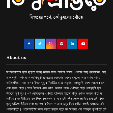
About us
বিশ্বপ্রান্তর জুড়ে ছড়িয়ে আছে অনেক জানা-অজানা বিস্ময়! এগুলোর কিছু প্রাকৃতিক, কিছু
মানব-সৃষ্ট। আবার, এমন কিছু বিষয় রয়েছে যেগুলোর রহস্য মানুষের কাছে এখন পর্যন্ত
অমিমাংসিত। আর এসব বিষয়বস্তুকে বিবর্তিত হচ্ছে সভ্যতা, সংস্কৃতি, দেশ-সমাজের গল্প
এবং স্বয়ং মানুষ। আর বিশ্বের এসব জানা-অজানা গল্পের খোঁজেই মানুষ কৌতূহলী হয়ে
উঠেছে যুগে যুগে। এই কৌতূহলকে খোঁজার তাড়নায় হয়তো মানুষ এখনও ভুলতে পারে না
অতীতের সব ইতিহাস, গল্প কিংবা লোককথা। আর এই কৌতুহলকে জাগিয়ে রাখতেই বিশ্ব
জুড়ে ছড়িয়ে ছিটিয়ে থাকা সব গল্প-ইতিহাস ও নানা তথ্য নিয়ে হাজির হয়েছি আমাদের এই
ওয়েবসাইটে। ওয়েবসাইটটি স্ক্রল করতে করতে নতুন সব বিষয়ের এক অদ্ভুত পৃথিবীতে তো