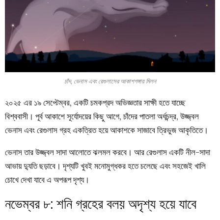
চাঁদ, ভেনাস এবং রেগুলাসের আকাশগঙ্গায় মিলন
২০২৫ এর ১৯ সেপ্টেম্বর, একটি চমকপ্রদ অভিজ্ঞতার সাক্ষী হতে যাচ্ছে
বিশ্ববাসী। পূর্ব আকাশে সূর্যোদয়ের কিছু আগে, চাঁদের পাতলা অর্ধচন্দ্র, উজ্জ্বল
ভেনাস এবং রেগুলাস গ্রহ একত্রিত হয়ে আকাশকে সাজাবে ত্রিভুজ আকৃতিতে।
ভেনাস তার উজ্জ্বল সাদা আলোতে ঝলমল করবে। আর রেগুলাস একটি নীল-সাদা
আভায় দ্যুতি ছড়াবে। দৃশ্যটি খুবই মনোমুগ্ধকর হতে চলেছে এবং সহজেই খালি
চোখে দেখা যাবে এ অপরূপ দৃশ্য।
নভেম্বর ৮: শনি গ্রহের বলয় অদৃশ্য হয়ে যাবে