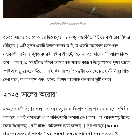
জেমিনিড মিটিওর ঝরনার শিখর
২০২৫ সালের ১৩ থেকে ১৪ ডিসেম্বর এর মধ্যে জেমিনিড মিটিওর ঝর্ণা তার শিখরে
পৌঁছাবে। এটি মূলত একটি উল্কাপাতের ঝর্ণা, যা একটি অত্যন্ত চমকপ্রদ
মহাকাশীয় ঘটনা। প্রতি বছরই এই ঝর্ণা ঘটে, তবে ২০২৫ সালে এটি আরও বিশেষ
হবে। কারণ, এ সময়টিতে চাঁদের আলো কম থাকার কারণে উল্কাপাতের দৃশ্য আরো
স্পষ্ট এবং সুন্দর হয়ে উঠবে। এই ঝরনায় প্রতি ঘণ্টায় ৬০ থেকে ১২০টি উল্কাপাত
দেখা যাবে, যা আকাশে এক ধরনের বিশেষ আলোক ঝলকানি সৃষ্টি করবে।
২০২৫ সালের অরোরা
২০২৫ একটি বিশেষ সাল। এ বছর সূর্যের কার্যকলাপ বৃদ্ধি পাওয়ার কারণে, পৃথিবীর
আকাশে একটি অসাধারণ এবং শক্তিশালী অরোরা দেখা যাবে। যা আকাশপ্রেমীদের
জন্য নিঃসন্দেহে একটি দারুণ অভিজ্ঞতা হতে চলেছে । সূর্য গ্রহের (solar
flare) এবং সূর্য স্পর্শের (coronal mass ejection) কারণে এই