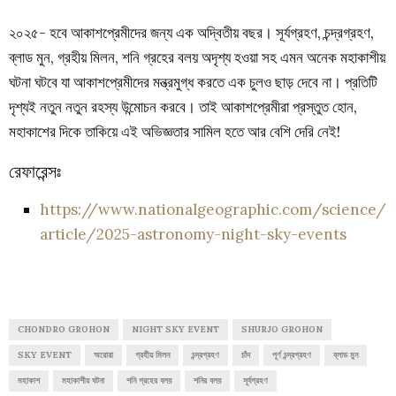
২০২৫- হবে আকাশপ্রেমীদের জন্য এক অদ্বিতীয় বছর। সূর্যগ্রহণ, চন্দ্রগ্রহণ,
ব্লাড মুন, গ্রহীয় মিলন, শনি গ্রহের বলয় অদৃশ্য হওয়া সহ এমন অনেক মহাকাশীয়
ঘটনা ঘটবে যা আকাশপ্রেমীদের মন্ত্রমুগ্ধ করতে এক চুলও ছাড় দেবে না। প্রতিটি
দৃশ্যই নতুন নতুন রহস্য উন্মোচন করবে। তাই আকাশপ্রেমীরা প্রস্তুত হোন,
মহাকাশের দিকে তাকিয়ে এই অভিজ্ঞতার সামিল হতে আর বেশি দেরি নেই!
রেফারেন্সঃ
https://www.nationalgeographic.com/science/
article/2025-astronomy-night-sky-events
CHONDRO GROHON
NIGHT SKY EVENT
SHURJO GROHON
SKY EVENT
অরোরা
গ্রহীয় মিলন
চন্দ্রগ্রহণ
চাঁদ
পূর্ণ চন্দ্রগ্রহণ
ব্লাড মুন
মহাকাশ
মহাকাশীয় ঘটনা
শনি গ্রহের বলয়
শনির বলয়
সূর্যগ্রহণ