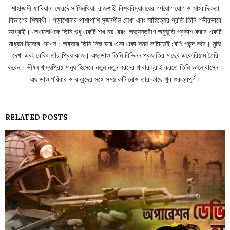
শাহাজাদী ফাবিয়ানা ফেরদৌস সিনথিয়া, রাজশাহী বিশ্ববিদ্যালয়ের গণযোগাযোগ ও সাংবাদিকতা
বিভাগের শিক্ষার্থী। পড়াশোনার পাশাপাশি সৃজনশীল লেখা এবং সাহিত্যের প্রতি তিনি গভীরভাবে
আগ্রহী। লেখালেখিকে তিনি শুধু একটি শখ নয়, বরং, অভ্যন্তরীণ অনুভূতি প্রকাশ করার একটি
মাধ্যম হিসেবে দেখেন। অবসরে তিনি নিজ ঘরে একা একা সময় কাটাতেই বেশি পছন্দ করে। মুভি
দেখা এবং বেকিং তাঁর প্রিয় কাজ। এছাড়াও তিনি বিভিন্ন প্রজাতির মাছের একোরিয়াম তৈরি
করেন। ভীষন খাদ্যপ্রিয় মানুষ হিসেবে নতুন নতুন ধরনের খাবার ট্রাই করতে তিনি ভালোবাসেন।
এছাড়াও,পরিবার ও বন্ধুদের সঙ্গে সময় কাটানোও তার কাছে খুব গুরুত্বপূর্ণ।
RELATED POSTS