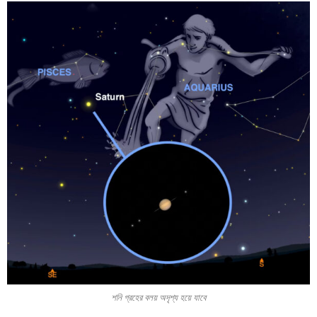
শনি গ্রহের বলয় অদৃশ্য হয়ে যাবে