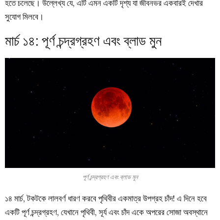
হতে চলেছে। উল্লেখ্য যে, এটি এমন একটি দৃশ্য যা জীবনভর একবারই দেখার
সুযোগ মিলবে।
মার্চ ১৪: পূর্ণ চন্দ্রগ্রহণ এবং ব্লাড মুন
পূর্ণ চন্দ্রগ্রহণ এবং ব্লাড মুন
১৪ মার্চ, টকটকে লালবর্ণ ধারণ করবে পৃথিবীর একমাত্র উপগ্রহ চাঁদ! এ দিনে হবে
একটি পূর্ণ চন্দ্রগ্রহণ, যেখানে পৃথিবী, সূর্য এবং চাঁদ একে অপরের সোজা অবস্থানে