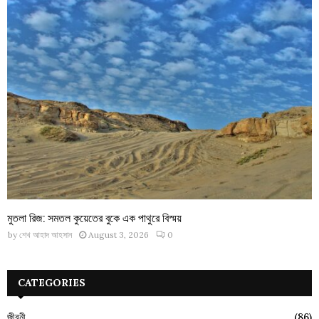
মুতলা রিজ: সমতল কুয়েতের বুকে এক পাথুরে বিস্ময়
by
শেখ আহাদ আহসান
August 3, 2026
0
CATEGORIES
জীবনী
(86)