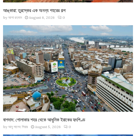
আঙ্কারা: তুরস্কের এক অনন্য শহরের গল্প
by
আশা রহমান
August 6, 2026
0
বাগদাদ: গোলাকার শহর থেকে আধুনিক ইরাকের হৃৎপিণ্ড
by
আবু সালেহ পিয়ার
August 5, 2026
0