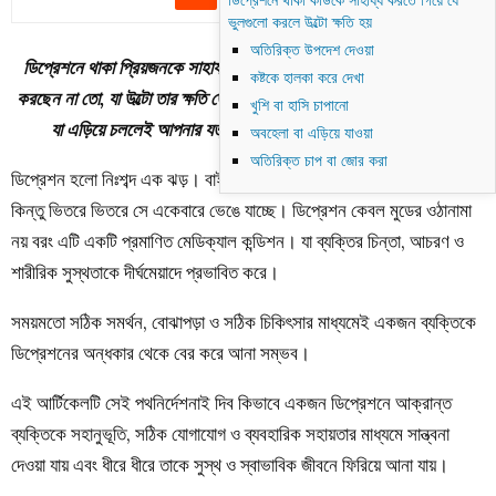
ডিপ্রেশনে থাকা কাউকে সাহায্য করতে গিয়ে যে
ভুলগুলো করলে উল্টো ক্ষতি হয়
অতিরিক্ত উপদেশ দেওয়া
ডিপ্রেশনে থাকা প্রিয়জনকে সাহায্য করতে গিয়ে না জেনে এমন কিছু বলছেন বা
কষ্টকে হালকা করে দেখা
করছেন না তো, যা উল্টো তার ক্ষতি ডেকে আনছে?জেনে নিন সেই গোপন ভুলগুলো,
খুশি বা হাসি চাপানো
যা এড়িয়ে চললেই আপনার যত্ন হবে তার জন্য সত্যিকারের সান্ত্বনা।
অবহেলা বা এড়িয়ে যাওয়া
অতিরিক্ত চাপ বা জোর করা
ডিপ্রেশন হলো নিঃশব্দ এক ঝড়। বাইরে থেকে একজন মানুষ হাসছে, কাজ করছে
কিন্তু ভিতরে ভিতরে সে একেবারে ভেঙে যাচ্ছে। ডিপ্রেশন কেবল মুডের ওঠানামা
নয় বরং এটি একটি প্রমাণিত মেডিক্যাল কন্ডিশন। যা ব্যক্তির চিন্তা, আচরণ ও
শারীরিক সুস্থতাকে দীর্ঘমেয়াদে প্রভাবিত করে।
সময়মতো সঠিক সমর্থন, বোঝাপড়া ও সঠিক চিকিৎসার মাধ্যমেই একজন ব্যক্তিকে
ডিপ্রেশনের অন্ধকার থেকে বের করে আনা সম্ভব।
এই আর্টিকেলটি সেই পথনির্দেশনাই দিব কিভাবে একজন ডিপ্রেশনে আক্রান্ত
ব্যক্তিকে সহানুভূতি, সঠিক যোগাযোগ ও ব্যবহারিক সহায়তার মাধ্যমে সান্ত্বনা
দেওয়া যায় এবং ধীরে ধীরে তাকে সুস্থ ও স্বাভাবিক জীবনে ফিরিয়ে আনা যায়।