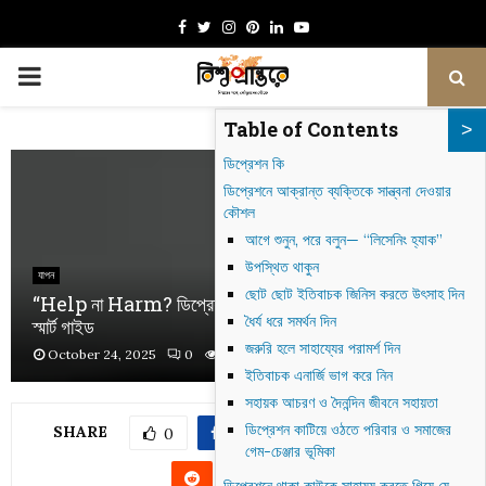
Facebook
Twitter
Instagram
Pinterest
Linkedin
Youtube
PRIMARY
Table of Contents
MENU
ডিপ্রেশন কি
ডিপ্রেশনে আক্রান্ত ব্যক্তিকে সান্ত্বনা দেওয়ার
কৌশল
আগে শুনুন, পরে বলুন— “লিসেনিং হ্যাক”
উপস্থিত থাকুন
যাপন
ছোট ছোট ইতিবাচক জিনিস করতে উৎসাহ দিন
“Help না Harm? ডিপ্রেশনে থাকা প্রিয়জনকে সাপোর্ট দেওয়ার
ধৈর্য ধরে সমর্থন দিন
স্মার্ট গাইড
জরুরি হলে সাহায্যের পরামর্শ দিন
October 24, 2025
0
410
ইতিবাচক এনার্জি ভাগ করে নিন
সহায়ক আচরণ ও দৈনন্দিন জীবনে সহায়তা
ডিপ্রেশন কাটিয়ে ওঠতে পরিবার ও সমাজের
SHARE
0
গেম-চেঞ্জার ভূমিকা