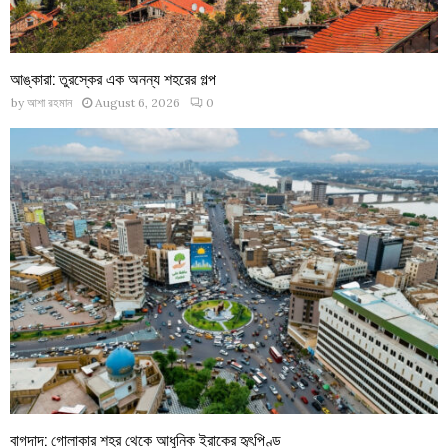
আঙ্কারা: তুরস্কের এক অনন্য শহরের গল্প
by
আশা রহমান
August 6, 2026
0
বাগদাদ: গোলাকার শহর থেকে আধুনিক ইরাকের হৃৎপিণ্ড