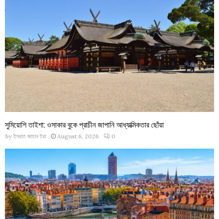
সুমিয়োশি তাইশা: ওসাকার বুকে প্রাচীন জাপানি আধ্যাত্মিকতার ছোঁয়া
by
ইসরাত জাহান ইরা
August 6, 2026
0