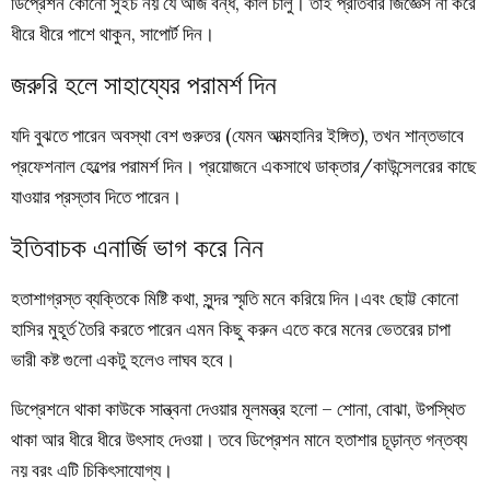
ডিপ্রেশন কোনো সুইচ নয় যে আজ বন্ধ, কাল চালু। তাই প্রতিবার জিজ্ঞেস না করে
ধীরে ধীরে পাশে থাকুন, সাপোর্ট দিন।
জরুরি হলে সাহায্যের পরামর্শ দিন
যদি বুঝতে পারেন অবস্থা বেশ গুরুতর (যেমন আত্মহানির ইঙ্গিত), তখন শান্তভাবে
প্রফেশনাল হেল্পের পরামর্শ দিন। প্রয়োজনে একসাথে ডাক্তার/কাউন্সেলরের কাছে
যাওয়ার প্রস্তাব দিতে পারেন।
ইতিবাচক এনার্জি ভাগ করে নিন
হতাশাগ্রস্ত ব্যক্তিকে মিষ্টি কথা, সুন্দর স্মৃতি মনে করিয়ে দিন।এবং ছোট্ট কোনো
হাসির মুহূর্ত তৈরি করতে পারেন এমন কিছু করুন এতে করে মনের ভেতরের চাপা
ভারী কষ্ট গুলো একটু হলেও লাঘব হবে।
ডিপ্রেশনে থাকা কাউকে সান্ত্বনা দেওয়ার মূলমন্ত্র হলো – শোনা, বোঝা, উপস্থিত
থাকা আর ধীরে ধীরে উৎসাহ দেওয়া। তবে ডিপ্রেশন মানে হতাশার চূড়ান্ত গন্তব্য
নয় বরং এটি চিকিৎসাযোগ্য।