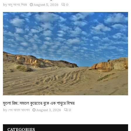
by
আবু সালেহ পিয়ার
August 5, 2026
0
মুতলা রিজ: সমতল কুয়েতের বুকে এক পাথুরে বিস্ময়
by
শেখ আহাদ আহসান
August 3, 2026
0
CATEGORIES