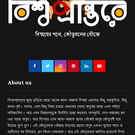
About us
বিশ্বপ্রান্তর জুড়ে ছড়িয়ে আছে অনেক জানা-অজানা বিস্ময়! এগুলোর কিছু প্রাকৃতিক, কিছু
মানব-সৃষ্ট। আবার, এমন কিছু বিষয় রয়েছে যেগুলোর রহস্য মানুষের কাছে এখন পর্যন্ত
অমিমাংসিত। আর এসব বিষয়বস্তুকে বিবর্তিত হচ্ছে সভ্যতা, সংস্কৃতি, দেশ-সমাজের গল্প
এবং স্বয়ং মানুষ। আর বিশ্বের এসব জানা-অজানা গল্পের খোঁজেই মানুষ কৌতূহলী হয়ে
উঠেছে যুগে যুগে। এই কৌতূহলকে খোঁজার তাড়নায় হয়তো মানুষ এখনও ভুলতে পারে না
অতীতের সব ইতিহাস, গল্প কিংবা লোককথা। আর এই কৌতুহলকে জাগিয়ে রাখতেই বিশ্ব