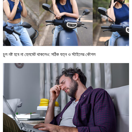
চুল নষ্ট হবে না হেলমেট থাকলেও: সঠিক যত্ন ও স্টাইলের কৌশল