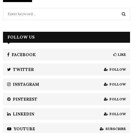
S
e
a
S
r
c
FOLLOW US
E
h
f
A
o
FACEBOOK
LIKE
r
R
:
TWITTER
FOLLOW
C
INSTAGRAM
FOLLOW
H
PINTEREST
FOLLOW
LINKEDIN
FOLLOW
YOUTUBE
SUBSCRIBE