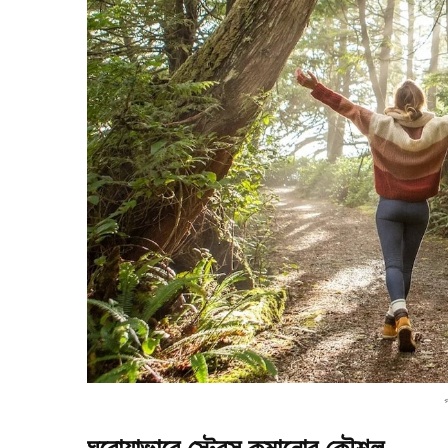
প
ঘরোয়াভাবে স্ট্রেস কমানোর কৌশল