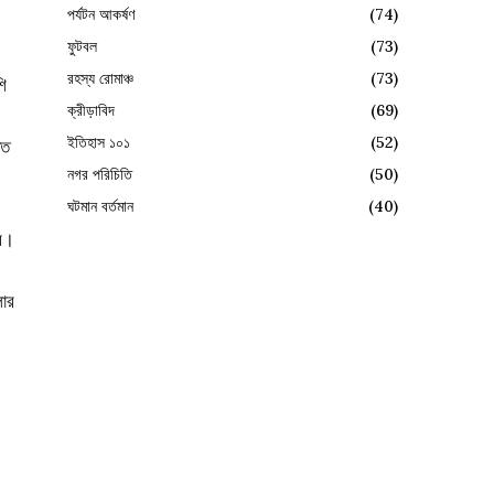
পর্যটন আকর্ষণ
(74)
ফুটবল
(73)
রহস্য রোমাঞ্চ
(73)
শি
ক্রীড়াবিদ
(69)
ইতিহাস ১০১
(52)
তত
নগর পরিচিতি
(50)
ঘটমান বর্তমান
(40)
রে।
লোর