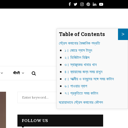
Facebook
Twitter
Instagram
Pinterest
Linkedin
Youtube
ঙ্কারা: তুরস্কের এক অনন্য শহরের গল্প
Table of Contents
স্ট্রেস কমানোর বৈজ্ঞানিক পদ্ধতি
১। জোরে শ্বাস টানুন
২। ডিজিটাল ডিটক্স
৩। স্বাস্থ্যকর খাবার খান
৪। ব্যায়ামের জন্য সময় রাখুন
জীবনী
৫। আত্মীয় ও বন্ধুদের সঙ্গে সময় কাটান
৬। পাওয়ার ন্যাপ
৭। প্রকৃতিতে সময় কাটান
S
e
ঘরোয়াভাবে স্ট্রেস কমানোর কৌশল
a
S
r
c
E
FOLLOW US
h