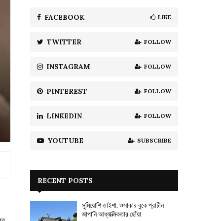
f
A
o
FACEBOOK
LIKE
r
R
:
TWITTER
FOLLOW
C
H
INSTAGRAM
FOLLOW
PINTEREST
FOLLOW
LINKEDIN
FOLLOW
YOUTUBE
SUBSCRIBE
RECENT POSTS
সুমিয়োশি তাইশা: ওসাকার বুকে প্রাচীন
জাপানি আধ্যাত্মিকতার ছোঁয়া
ের