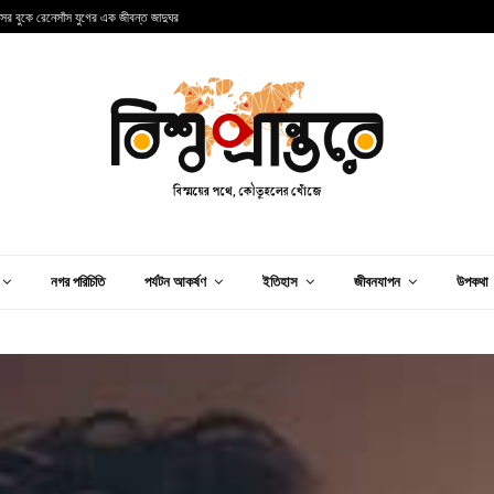
ন্সের বুকে রেনেসাঁস যুগের এক জীবন্ত জাদুঘর
আ
নগর পরিচিতি
পর্যটন আকর্ষণ
ইতিহাস
জীবনযাপন
উপকথা