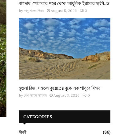
বাগদাদ: গোলাকার শহর থেকে আধুনিক ইরাকের হৃৎপিণ্ড
by
আবু সালেহ পিয়ার
August 5, 2026
0
মুতলা রিজ: সমতল কুয়েতের বুকে এক পাথুরে বিস্ময়
by
শেখ আহাদ আহসান
August 3, 2026
0
CATEGORIES
জীবনী
(86)