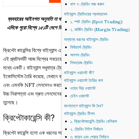
ধাপ ৭: ট্রেডিং শুরু করুন
বাইন্যান্স ট্রেডিংয়ের প্রকারভেদ
ব্যবহারের আইনগত অনুমতি না থাকলেও তালিকায় বাংলাদেশের অবস্থান ৩৫।
১. স্পট ট্রেডিং (Spot Trading):
এদিকে পুরো বিশ্বে ১৫১টি দেশে ডিজিটাল মুদ্রা হিসেবে ক্রিপ্টোকারেন্সি ব্যবহার
২. মার্জিন ট্রেডিং (Margin Trading)
করে।
অন্যান্য ধরনের বাইন্যান্স ট্রেডিং
ফিউচার্স ট্রেডিং
ক্রিপ্টো কারেন্সির বিশ্বে বাইন্যান্স একটি বিপ্লবের নাম। ২০১৭ সালে প্রতিষ্ঠিত
অপশন ট্রেডিং
এই প্ল্যাটফর্মটি আজ বিশ্বের সবচেয়ে বড় এবং প্রভাবশালী ক্রিপ্টো এক্সচেঞ্জগুলির
লিভারেজ ট্রেডিং
মধ্যে একটি। বাইন্যান্স শুধুমাত্র ট্রেডিংয়ের জন্য নয়, বরং এটি একটি সম্পূর্ণ
বাইন্যান্স ওয়ালেট কী?
ইকোসিস্টেম তৈরি করেছে, যেখানে ব্যবহারকারীরা ক্রিপ্টো ট্রেডিং, স্টেকিং, লেন্ডিং
বাইন্যান্স ওয়ালেট তৈরির ধাপ
এবং এমনকি NFT লেনদেনও করতে পারেন। এর ব্যবহারকারী-বান্ধব ইন্টারফেস,
ওয়েব থ্রি ওয়ালেট
উচ্চ নিরাপত্তা এবং দ্রুত লেনদেনের সুবিধা এটিকে ক্রিপ্টো জগতে অপরিহার্য করে
চেইন ওয়ালেট
তুলেছে।
বাংলাদেশে বাইন্যান্স কি বৈধ?
বাইন্যান্স ট্রেডিং টিপস
ক্রিপ্টোকারেন্সি কী?
১. ক্রিপ্টোকারেন্সি ট্রেডিং বেসিকস
২. ট্রেডিং টাইপ নির্বাচন
ক্রিপ্টো কারেন্সি হলো এক ধরনের সাংকেতিক ডিজিটাল মুদ্রা। শুধুমাত্র ইন্টারনেট
৩. কয়েন এবং পেয়ার নির্বাচন