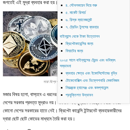
জগতেই এই মুদ্রা ব্যবহার করা হয়।
৪. স্টেবলকয়েন দিয়ে শুরু
৫. মার্কেট রিসার্চ
৬. রিস্ক ম্যানেজমেন্ট
৭. ট্রেডিং টুলসের ব্যবহার
বাইন্যান্স থেকে টাকা উত্তোলন
ক্রিপ্টোকারেন্সির জন্য
ফিয়াটের জন্য
২০২৫ সালে বাইন্যান্সের ট্রেন্ড এবং ভবিষ্যৎ
সম্ভাবনা
ব্যবহার ক্ষেত্র এবং ইকোসিস্টেমের বৃদ্ধি
টোকেনোমিক্স এবং ডিফ্লেশনারি মেকানিজম
সারা বিশ্বে প্রচলিত বিভিন্ন বিট কয়েন
নিয়ন্ত্রক চ্যালেঞ্জ এবং কমপ্লায়েন্স
মজার বিষয় হলো, বাস্তবে এ ধরনের মুদ্রার কোন অস্তিত্ব নেই। এটি কোনো
প্রযুক্তিগত উদ্ভাবন
দেশের সরকার প্রদত্ত মুদ্রাও নয়। এমনকি এই মুদ্রাকে নিয়ন্ত্রণ করার ক্ষমতা
কোনো দেশের সরকারের হাতে নেই। ক্রিপ্টো কারেন্সি ইন্টারনেট ব্যবহারকারীদের
দ্বারা ছোট ছোট কোডের মাধ্যমে তৈরি করা হয়।