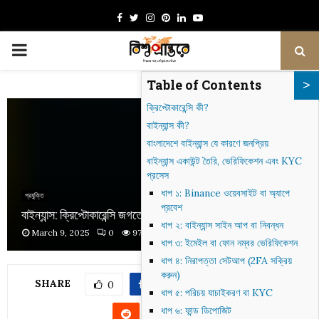
Facebook
Twitter
Instagram
Pinterest
Linkedin
Youtube
PRIMARY
Table of Contents
MENU
ক্রিপ্টোকারেন্সি কী?
বাইন্যান্স কী?
বাংলাদেশে বাইন্যান্স যে কারণে জনপ্রিয়
বাইন্যান্স একাউন্ট তৈরি, ভেরিফিকেশন এবং KYC
প্রসেস
ধাপ ১: Binance ওয়েবসাইট বা অ্যাপে
প্রযুক্তি
প্রবেশ
বাইন্যান্স: ক্রিপ্টোকারেন্সি জগতের বিপ্লব
ধাপ ২: বাইন্যান্স সাইন আপ বা নিবন্ধন
March 9, 2025
0
973
ধাপ ৩: ইমেইল বা ফোন নম্বর ভেরিফিকেশন
ধাপ ৪: নিরাপত্তা সেটআপ (2FA সক্রিয়
করুন)
SHARE
0
ধাপ ৫: পরিচয় যাচাইকরণ বা KYC
ধাপ ৬: ফান্ড ডিপোজিট