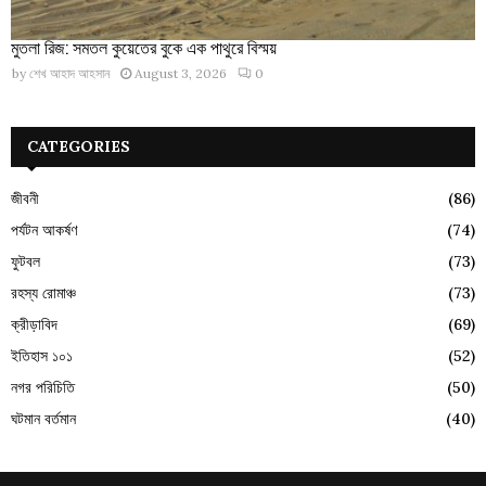
মুতলা রিজ: সমতল কুয়েতের বুকে এক পাথুরে বিস্ময়
by
শেখ আহাদ আহসান
August 3, 2026
0
CATEGORIES
জীবনী
(86)
পর্যটন আকর্ষণ
(74)
ফুটবল
(73)
রহস্য রোমাঞ্চ
(73)
ক্রীড়াবিদ
(69)
ইতিহাস ১০১
(52)
নগর পরিচিতি
(50)
ঘটমান বর্তমান
(40)