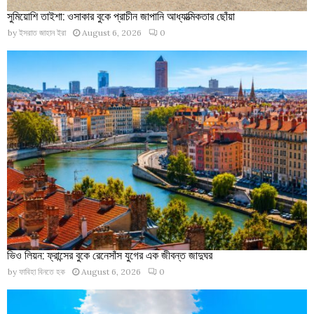
সুমিয়োশি তাইশা: ওসাকার বুকে প্রাচীন জাপানি আধ্যাত্মিকতার ছোঁয়া
by
ইসরাত জাহান ইরা
August 6, 2026
0
ভিও লিয়ন: ফ্রান্সের বুকে রেনেসাঁস যুগের এক জীবন্ত জাদুঘর
by
ফাবিহা বিনতে হক
August 6, 2026
0