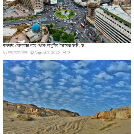
বাগদাদ: গোলাকার শহর থেকে আধুনিক ইরাকের হৃৎপিণ্ড
by
আবু সালেহ পিয়ার
August 5, 2026
0