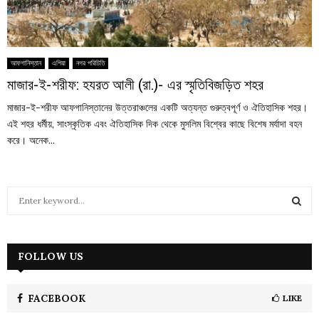
আফগানিস্তান
এশিয়া
নগর পরিচিতি
মাজার-ই-শরীফ: হযরত আলী (রা.)- এর স্মৃতিবিজড়িত শহর
মাজার-ই-শরীফ আফগানিস্তানের উত্তরাঞ্চলের একটি অত্যন্ত গুরুত্বপূর্ণ ও ঐতিহাসিক শহর।
এই শহর ধর্মীয়, সাংস্কৃতিক এবং ঐতিহাসিক দিক থেকে মুসলিম বিশ্বের কাছে বিশেষ মর্যাদা বহন
করে। অনেক...
S
e
a
S
r
c
FOLLOW US
E
h
f
A
o
FACEBOOK
LIKE
r
R