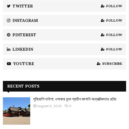
:
TWITTER
FOLLOW
C
INSTAGRAM
FOLLOW
H
PINTEREST
FOLLOW
LINKEDIN
FOLLOW
YOUTUBE
SUBSCRIBE
RECENT POSTS
সুমিয়োশি তাইশা: ওসাকার বুকে প্রাচীন জাপানি আধ্যাত্মিকতার ছোঁয়া
August 6, 2026
0