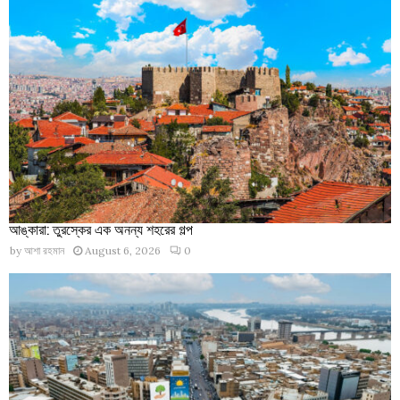
আঙ্কারা: তুরস্কের এক অনন্য শহরের গল্প
by
আশা রহমান
August 6, 2026
0