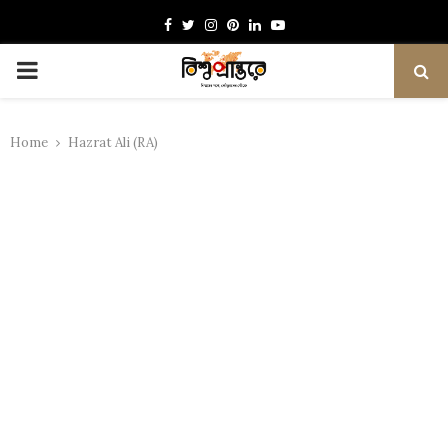
Facebook
Twitter
Instagram
Pinterest
Linkedin
Youtube
PRIMARY
MENU
Home
Hazrat Ali (RA)