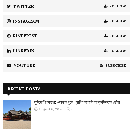
:
TWITTER
FOLLOW
C
INSTAGRAM
FOLLOW
H
PINTEREST
FOLLOW
LINKEDIN
FOLLOW
YOUTUBE
SUBSCRIBE
RECENT POSTS
সুমিয়োশি তাইশা: ওসাকার বুকে প্রাচীন জাপানি আধ্যাত্মিকতার ছোঁয়া
August 6, 2026
0