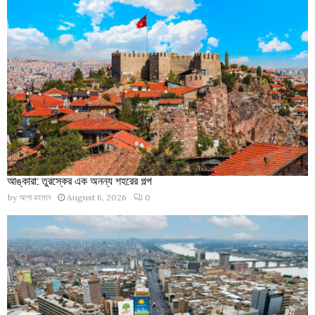
আঙ্কারা: তুরস্কের এক অনন্য শহরের গল্প
by
আশা রহমান
August 6, 2026
0