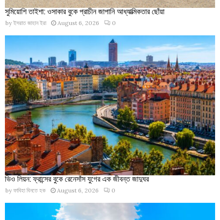
সুমিয়োশি তাইশা: ওসাকার বুকে প্রাচীন জাপানি আধ্যাত্মিকতার ছোঁয়া
by
ইসরাত জাহান ইরা
August 6, 2026
0
ভিও লিয়ন: ফ্রান্সের বুকে রেনেসাঁস যুগের এক জীবন্ত জাদুঘর
by
ফাবিহা বিনতে হক
August 6, 2026
0