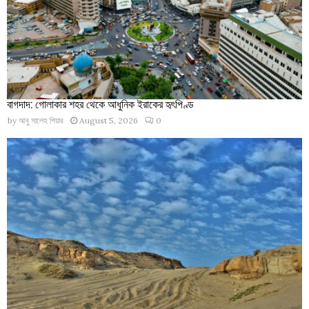
বাগদাদ: গোলাকার শহর থেকে আধুনিক ইরাকের হৃৎপিণ্ড
by
আবু সালেহ পিয়ার
August 5, 2026
0