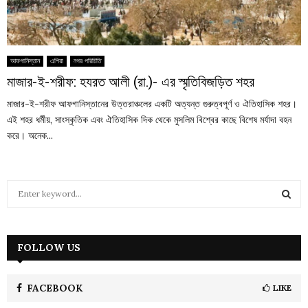
আফগানিস্তান
এশিয়া
নগর পরিচিতি
মাজার-ই-শরীফ: হযরত আলী (রা.)- এর স্মৃতিবিজড়িত শহর
মাজার-ই-শরীফ আফগানিস্তানের উত্তরাঞ্চলের একটি অত্যন্ত গুরুত্বপূর্ণ ও ঐতিহাসিক শহর।
এই শহর ধর্মীয়, সাংস্কৃতিক এবং ঐতিহাসিক দিক থেকে মুসলিম বিশ্বের কাছে বিশেষ মর্যাদা বহন
করে। অনেক...
S
e
a
S
r
c
FOLLOW US
E
h
f
A
o
FACEBOOK
LIKE
r
R