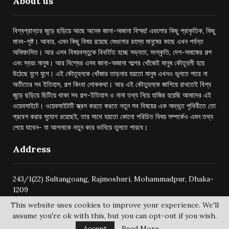
About us
বিশ্বপ্রান্তর জুড়ে ছড়িয়ে আছে অনেক জানা-অজানা বিস্ময়! এগুলোর কিছু প্রাকৃতিক, কিছু
মানব-সৃষ্ট। আবার, এমন কিছু বিষয় রয়েছে যেগুলোর রহস্য মানুষের কাছে এখন পর্যন্ত
অমিমাংসিত। আর এসব বিষয়বস্তুকে বিবর্তিত হচ্ছে সভ্যতা, সংস্কৃতি, দেশ-সমাজের গল্প
এবং স্বয়ং মানুষ। আর বিশ্বের এসব জানা-অজানা গল্পের খোঁজেই মানুষ কৌতূহলী হয়ে
উঠেছে যুগে যুগে। এই কৌতূহলকে খোঁজার তাড়নায় হয়তো মানুষ এখনও ভুলতে পারে না
অতীতের সব ইতিহাস, গল্প কিংবা লোককথা। আর এই কৌতুহলকে জাগিয়ে রাখতেই বিশ্ব
জুড়ে ছড়িয়ে ছিটিয়ে থাকা সব গল্প-ইতিহাস ও নানা তথ্য নিয়ে হাজির হয়েছি আমাদের এই
ওয়েবসাইটে। ওয়েবসাইটটি স্ক্রল করতে করতে নতুন সব বিষয়ের এক অদ্ভুত পৃথিবীতে তো
প্রবেশ করার সুযোগ রয়েছেই, তার সাথে হয়তো কোনো পরিচিত বিষয় সম্পর্কেও এমন তথ্য
পেয়ে যাবেন- যা আপনাকে নতুন করে ভাবিয়ে তুলতে পারবে।
Address
243/1(22) Sultangoang, Rajmoshuri, Mohammadpur, Dhaka-
1209
This website uses cookies to improve your experience. We'll
assume you're ok with this, but you can opt-out if you wish.
Accept
Read More
@2024 -
bishwoprantore.com
All Right Reserved.