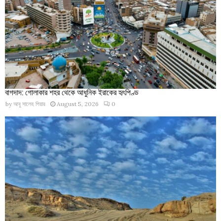
বাগদাদ: গোলাকার শহর থেকে আধুনিক ইরাকের হৃৎপিণ্ড
by
আবু সালেহ পিয়ার
August 5, 2026
0