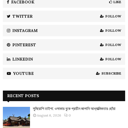
o
FACEBOOK
LIKE
r
R
:
TWITTER
FOLLOW
C
INSTAGRAM
FOLLOW
H
PINTEREST
FOLLOW
LINKEDIN
FOLLOW
YOUTUBE
SUBSCRIBE
RECENT POSTS
সুমিয়োশি তাইশা: ওসাকার বুকে প্রাচীন জাপানি আধ্যাত্মিকতার ছোঁয়া
August 6, 2026
0