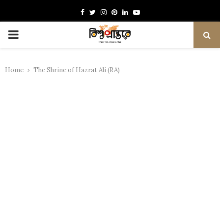
Facebook
Twitter
Instagram
Pinterest
Linkedin
Youtube
PRIMARY
MENU
Home
The Shrine of Hazrat Ali (RA)