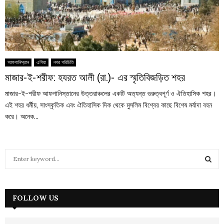
আফগানিস্তান
এশিয়া
নগর পরিচিতি
মাজার-ই-শরীফ: হযরত আলী (রা.)- এর স্মৃতিবিজড়িত শহর
মাজার-ই-শরীফ আফগানিস্তানের উত্তরাঞ্চলের একটি অত্যন্ত গুরুত্বপূর্ণ ও ঐতিহাসিক শহর।
এই শহর ধর্মীয়, সাংস্কৃতিক এবং ঐতিহাসিক দিক থেকে মুসলিম বিশ্বের কাছে বিশেষ মর্যাদা বহন
করে। অনেক...
S
e
a
S
r
c
FOLLOW US
E
h
f
A