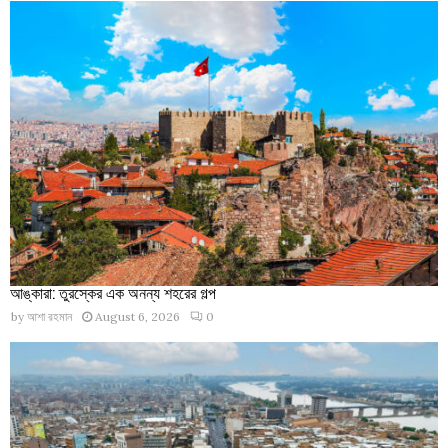
আঙ্কারা: তুরস্কের এক অনন্য শহরের গল্প
by
আশা রহমান
August 6, 2026
0