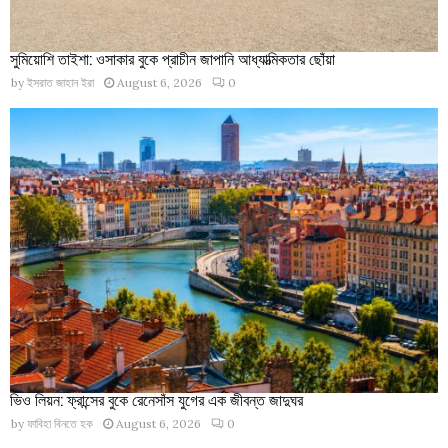
সুমিয়োশি তাইশা: ওসাকার বুকে প্রাচীন জাপানি আধ্যাত্মিকতার ছোঁয়া
by
ইসরাত জাহান ইরা
August 6, 2026
0
ভিও লিয়ন: ফ্রান্সের বুকে রেনেসাঁস যুগের এক জীবন্ত জাদুঘর
by
ফাবিহা বিনতে হক
August 6, 2026
0